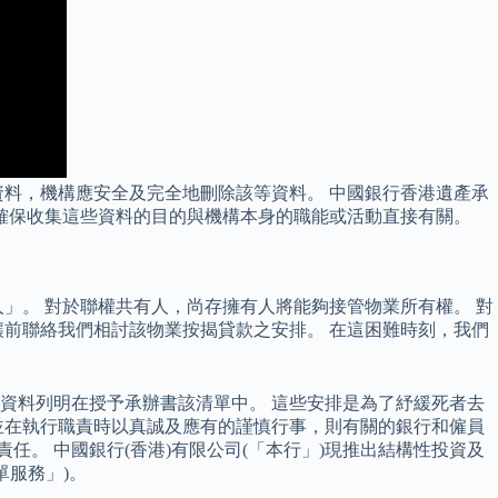
料，機構應安全及完全地刪除該等資料。 中國銀行香港遺產承
確保收集這些資料的目的與機構本身的職能或活動直接有關。
」。 對於聯權共有人，尚存擁有人將能夠接管物業所有權。 對
前聯絡我們相討該物業按揭貸款之安排。 在這困難時刻，我們
資料列明在授予承辦書該清單中。 這些安排是為了紓緩死者去
並在執行職責時以真誠及應有的謹慎行事，則有關的銀行和僱員
任。 中國銀行(香港)有限公司(「本行」)現推出結構性投資及
單服務」)。