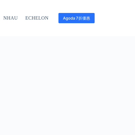
NHAU
ECHELON
Agoda 7折優惠