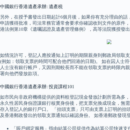
中國銀行香港遺產承辦: 遺產税
另外，在授予書發出日期起計6個月後，如果你有充分理由的話
申請獲得批准，司法常務官通常會要求你確認收到文件的原件，
港法例第10章《遺囑認證及遺產管理條例》，高等法院獲授發
如情況許可，登記人應按通知上訂明的期限親身到郵政局領取支票
(例如：領取支票的時間可配合他們回港的日期)。 如在囚人士
人士沒有銀行帳戶，又因刑期較長而不能在領取支票的時限內親
署向他們發放款項。
中國銀行香港遺產承辦: 投資課程101
如市民向非政府機構提供的資料較登記現金發放計劃所需為多，
永久性居民身份證讓銀行核實身份後，把支票兌換成現金，無需
存入登記人的銀行戶口。 「抬頭支票」只可由支票上訂明的抬
及香港郵政發出的領取支票通知以確認身份。 如香港郵政發現
「賬戶綁定服務」指由結算公司提供作為結算公司快速支