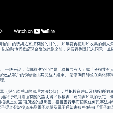
明的目的或與之直接有關的目的。 如無需再使用所收集的個人資
料，以協助他們登記現金發放計劃之前，需要得到登記人同意，並
。 一般來說，這將取決於他們是「聯權共有人」或「分權共有人
於已故客戶的份額會由其受益人繼承。 請諮詢律師並在業權轉讓
理。
單（與存款戶口的處理方法類似），並把投資戶口及結餘的詳細
 如銀行僱員遵循有關的證明書／授權書／通知書所載的規定，
根據上文 至 項所述的證明書／授權書行事而招致任何民事法律責
電子渠道登記投資產品電子結單及電子通知書服務(統稱「電子結