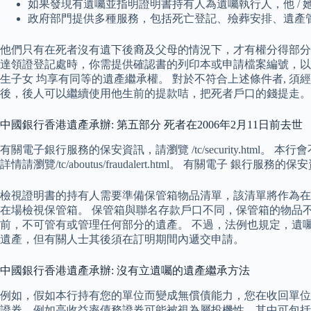
如果發現有遺囑並指明證明書持有人為遺囑執行人，他 /
政府部門提供多種服務，包括死亡登記、殮葬安排、遺產
他們只有在死者沒有遺下後裔及父母的情況下，才有權分得部分
達領證登記處時，你需提供確認書的列印本或申請檔案編號，以便領
生子女 均享有同等的遺產繼承權。 對於不符合上述條件者, 
後，後人可以繼續使用他生前的提款咭，把死者戶口的錢提走。
中國銀行香港遺產承辦: 第五部分 死者在2006年2月11日前去世
有關電子銀行服務的保安資訊，請瀏覽 /tc/security.html。 本
詳情請瀏覽/tc/aboutus/fraudalert.html。 有關電子 銀行服務的保
檢視證明書的持有人需要準備保管箱物品清單，該清單將作為在
在場檢視保管箱。 保管箱與聯名存款戶口不同，保管箱的物品
前，不可管有或管理任何部分的遺產。 不過，法例也規定，遺
遺產，但有關人士其後須在訂明期間內遞交申請。
中國銀行香港遺產承辦: 沒有立遺囑的遺產繼承方法
例如，假如本行持有您的單位而變成無償債能力，您在收回單位
證券，例如高收益率債務證券可能被視為屬投機性，其中可包括