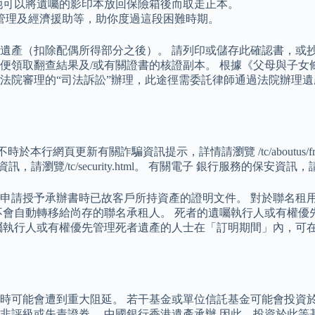
 她可以將遺囑的影印本放回保險箱後而取走正本。
管理及經濟援助等，助你度過這段困難時期。
遺產（扣除配偶所得部分之後）。 請列印或儲存此確認書，或抄
取翻查結果及/或有關證書的核證副本。 根據《父母與子女條例》，
須經法院審理的“司法訴訟”辦理，此途徑需委託律師通過法院辦理
行會不時於本行網頁更新有關詐騙資訊提示，詳情請瀏覽 /tc/aboutus/
安資訊，請瀏覽/tc/security.html。 有關電子 銀行服務的保安資訊，請瀏覽 /
申請授予承辦書時已故客戶所持資產的證明文件。 對於聯名租
不會自動轉移給尚存的聯名承租人。 死者的遺囑執行人或有權優
囑執行人或有權優先管理死者遺產的人士在「訂明期間」內，可
時可能會遭到重大阻延。 若干基金或單位信託基金可能會投資於
非評級或失責證券。 中國銀行香港遺產承辦 因此，投資於此等