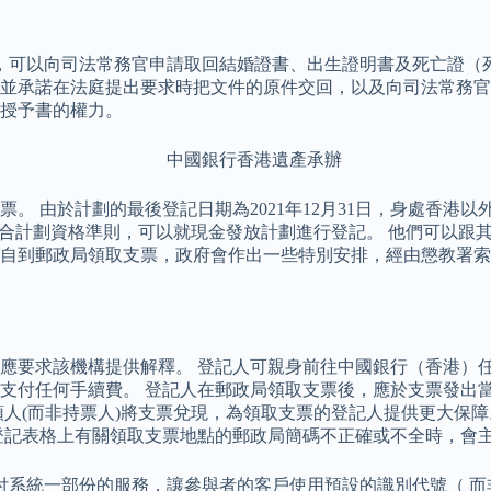
，可以向司法常務官申請取回結婚證書、出生證明書及死亡證（
並承諾在法庭提出要求時把文件的原件交回，以及向司法常務官提
出授予書的權力。
。 由於計劃的最後登記日期為2021年12月31日，身處香港
符合計劃資格準則，可以就現金發放計劃進行登記。 他們可以跟
自到郵政局領取支票，政府會作出一些特別安排，經由懲教署索取
應要求該機構提供解釋。 登記人可親身前往中國銀行（香港）任
支付任何手續費。 登記人在郵政局領取支票後，應於支票發出當
頭人(而非持票人)將支票兌現，為領取支票的登記人提供更大保
登記表格上有關領取支票地點的郵政局簡碼不正確或不全時，會
付系統一部份的服務，讓參與者的客戶使用預設的識別代號（ 