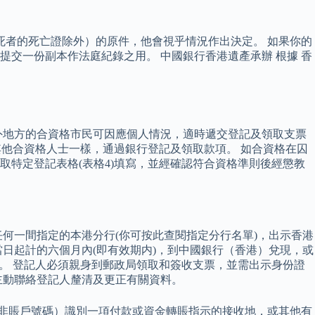
死者的死亡證除外）的原件，他會視乎情況作出決定。 如果你的
交一份副本作法庭紀錄之用。 中國銀行香港遺產承辦 根據 香
以外地方的合資格市民可因應個人情況，適時遞交登記及領取支票
其他合資格人士一樣，通過銀行登記及領取款項。 如合資格在囚
特定登記表格(表格4)填寫，並經確認符合資格準則後經懲教
何一間指定的本港分行(你可按此查閱指定分行名單)，出示香港
日起計的六個月內(即有效期内)，到中國銀行（香港）兌現，或
障。 登記人必須親身到郵政局領取和簽收支票，並需出示身份證
主動聯絡登記人釐清及更正有關資料。
而非賬戶號碼）識別一項付款或資金轉賬指示的接收地，或其他有