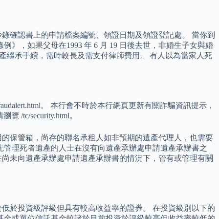
錄確認書上的申請檔案編號、領證日期及領證登記處。 當你到
如果父母在1993 年 6 月 19 日後去世，非婚生子女與婚
遺產繼承手續，需時較長及需支付律師費用。 有人以為當家人死
fraudalert.html。 本行會不時於本行網頁更新有關詐騙資訊提示，
tc/security.html。
用的保管箱，尚存的聯名承租人如非預期的遺產代理人，也需要
先管理死者遺產的人士在沒有向遺產承辦處申請遺產承辦書之
在尚未向遺產承辦處申請遺產承辦書的情況下，管有或管理有關
低於投資級評級但具有較高收益率的證券。 在投資級別以下的
基金或單位信託基金較諸於目前投資於評級較高但收益率較低的