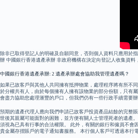
除非已取得登記人的明確及自願同意，否則個人資料只應用於指
辦 中國銀行香港遺產承辦 非政府機構在決定向登記人收集資
中國銀行香港遺產承辦: 2 遺產承辦處會協助我管理遺產嗎？
如果已故客戶與其他人共同擁有抵押物業，處理程序將有所不同
於分權共有人，由於每個擁有人擁有該物業的部分份額，只有屬
會盡力協助您處理滙豐的戶口，但我們仍有一些行政手續需要辦
預期的遺產代理人應向我們申請已故客戶投資產品結餘的完整賬
世後其親屬可能面對的困難，並方便有關人士管理死者的遺產。
須視為已具有行事的合法權限。 此外，有關的銀行和僱員不會因
貴金屬存摺賬戶的電子通知書服務。 本行個人客戶可透過本行