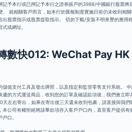
押記予本行或已押記予本行之證券賬戶的3988/中國銀行股票將
變。 就相關客戶而言，如本行於匯報制度實施日前仍未收到相
沽出股票指示或股票提取指示。 切勿下載/安裝不明來歷的應用
程式或網址。
快012: WeChat Pay H
的儲值支付工具及發出牌照，以及指定和監管零售支付系統。 中國
快遞的方式運送商品，收到您的訂單及確認款項後，我們會立即
-10天左右寄出，如果在寄出後三天還未收到包裹，請直接與我們
，本公司有權拒絕將該畢款項存入客戶戶口內，直至客戶提供有
戶戶口。