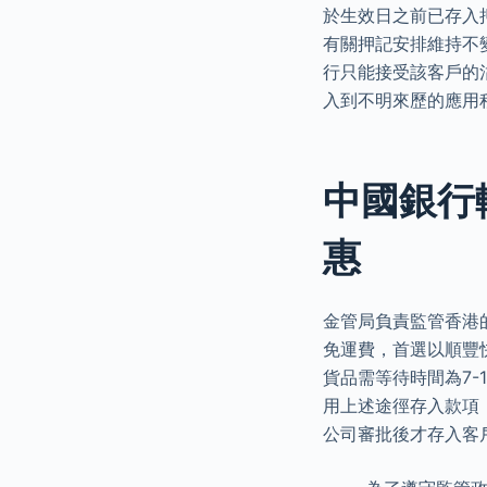
於生效日之前已存入
有關押記安排維持不
行只能接受該客戶的
入到不明來歷的應用
中國銀行轉數
惠
金管局負責監管香港
免運費，首選以順豐
貨品需等待時間為7
用上述途徑存入款項
公司審批後才存入客