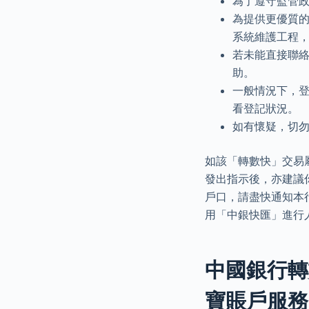
為了遵守監管
為提供更優質的
系統維護工程
若未能直接聯絡
助。
一般情況下，登
看登記狀況。
如有懷疑，切
如該「轉數快」交易
發出指示後，亦建議
戶口，請盡快通知本行
用「中銀快匯」進行
中國銀行轉數
寶賬戶服務