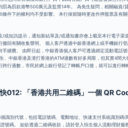
罰為罰款港幣500萬元及監禁14年。 為免生疑問，相關融資/
和條件下的權利均不受影響。 本行保留隨時更改作押股票及有
。
及/或短訊提示，通知新結單及/或通知書亦會上載至本行電子渠道
行撤回有關收集聲明。 個人客戶透過中銀香港網上或手機銀行
何手續費。 由即日起，中銀香港個人客戶可透過綁定流動電話
恒生、中銀香港及渣打香港的ATM過數有好多局限，但其實4間大
行跨行過數，市民於網上銀行登記了轉帳戶口後，就可以進行轉帳
012: 「香港共用二維碼」一個 QR Co
4個識別代號，包括電話號碼、電郵地址、快速支付系統識別碼(
港身份證號碼。 如欲透過二維碼收款，請於登入恒生個人流動理財