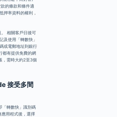
貸款的條款和條件適
關抵押率資料的權利，
。 相關客戶日後可
登記及使用「轉數快」
號碼或電郵地址到銀行
行都有提供免費的網
，需時大約2至3個
de 接受多間
即「轉數快」識別碼
服務應用程式後，選擇