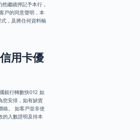
仍然繼續押記予本行，
關客戶的同意聲明，本
程式，及將任何資料輸
K 信用卡優
銀行轉數快012 如
為您安排，如有缺貨
聯絡。 如客戶並非使
效的入數證明及待本