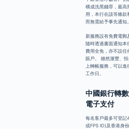
構成洗黑錢罪，最高刑
用，本行在該等條款
而無需給予事先通知
新服務設有免費電郵
隨時透過書面通知本
費用全免，亦不設任
賬戶。 雖然滙豐、
上轉帳服務，可以進
工作日。
中國銀行轉數快
電子支付
每名客戶最多可登記
或FPS ID)及香