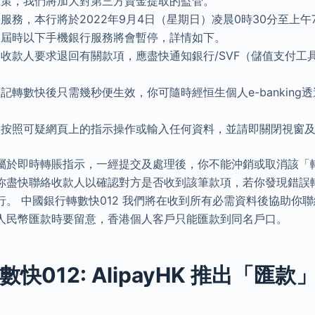
政策，我們將加大對第三方資金提取的監管。
服務，本行將於2022年9月4日（星期日）凌晨0時30分至上
，屆時以下手機銀行服務將會暫停，詳情如下。
收款人要求退回有關款項，應盡快通知銀行/SVF（儲值支付工
記轉數快後只需幾秒便生效，你可隨時經恒生個人e-banking
勿按照可疑網頁上的指示操作或輸入任何資料，並請即關閉視窗
屬於即時轉賬指示，一經提交及處理後，你不能沖銷或取消該「
你盡快聯絡收款人以確認對方是否收到該筆款項，若你發現錯誤
。 中國銀行轉數快012 我們將在收到所有必需資料後協助你聯
人民幣匯款時要留意，香港個人客戶只能匯款到同名戶口。
快012: AlipayHK 推出「匯