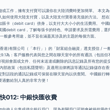
遊或工作，擁有支付寶可以讓你在大陸消費時更加簡單。 本文
人如何使用大陸支付寶，以及大陸支付寶香港充值的方法。 想在
卡（debit card）傍身，以支付大大小小的生活費用。 中國
debit card，了解每張卡的特色、申請要求及所需費用，選擇
僅供一般參考用途，並不旨在涵蓋其涉及的主題的每個方面。
香港)有限公司（「本行」）的「財富組合融資」透支授信 / 一般
款9.1為：客戶服務代表與您之間在聊天室中的所有通訊（包括
息/視頻會面或文件、任何未送達或刪除的訊息記錄及所有您的提
的內部政策（包括私隱聲明）及適用法律將該等通訊記錄儲存在香
定對話段的通訊記錄或可保留在聊天室內以供查閱。 中國銀行轉數
要過數給別人真的非常方便！
012: 中銀快匯收費
勿向他人出售或借出銀行戶口，因為有關戶口可能會被操控用作