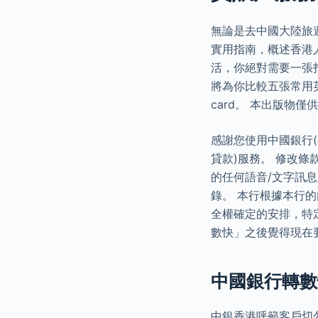
無論是去中國大陸旅
實用指南，概述香港
活，你絕對需要一張扣賬
將為你比較五張常用英國
card。 本出版物
感謝您使用中國銀行(
貸款)服務。 修改條
的任何語音/文字訊
錄。 本行根據本行
全權確定的安排，特
數快」之後覺得現在
中國銀行轉數快
中銀香港呼籲客戶切