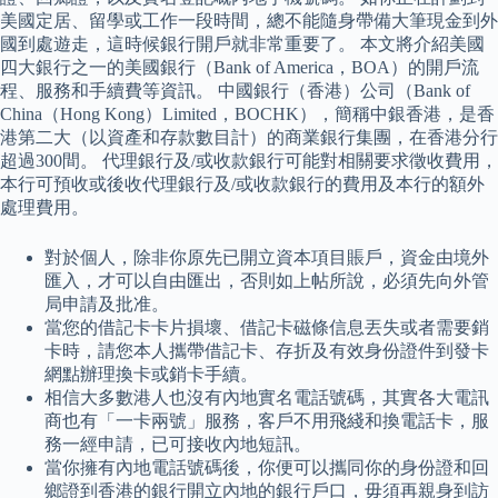
美國定居、留學或工作一段時間，總不能隨身帶備大筆現金到外
國到處遊走，這時候銀行開戶就非常重要了。 本文將介紹美國
四大銀行之一的美國銀行（Bank of America，BOA）的開戶流
程、服務和手續費等資訊。 中國銀行（香港）公司（Bank of
China（Hong Kong）Limited，BOCHK），簡稱中銀香港，是香
港第二大（以資產和存款數目計）的商業銀行集團，在香港分行
超過300間。 代理銀行及/或收款銀行可能對相關要求徵收費用，
本行可預收或後收代理銀行及/或收款銀行的費用及本行的額外
處理費用。
對於個人，除非你原先已開立資本項目賬戶，資金由境外
匯入，才可以自由匯出，否則如上帖所說，必須先向外管
局申請及批准。
當您的借記卡卡片損壞、借記卡磁條信息丟失或者需要銷
卡時，請您本人攜帶借記卡、存折及有效身份證件到發卡
網點辦理換卡或銷卡手續。
相信大多數港人也沒有內地實名電話號碼，其實各大電訊
商也有「一卡兩號」服務，客戶不用飛綫和換電話卡，服
務一經申請，已可接收內地短訊。
當你擁有內地電話號碼後，你便可以攜同你的身份證和回
鄉證到香港的銀行開立內地的銀行戶口，毋須再親身到訪