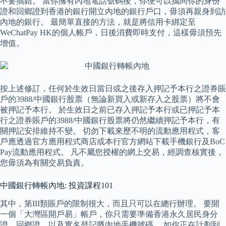
不要搞錯。 當你擁有內地電話號碼後，你便可以攜同你的身份
證和回鄉證到香港的銀行開立內地的銀行戶口，毋須再親身到訪
內地的銀行。 最簡單直接的方法，就是將信用卡綁定至
WeChatPay HK的個人帳戶，日後消費即時支付，這樣毋須預先
增值。
按上述修訂，任何於生效日當日或之後存入押記予本行之證券賬
戶的3988/中國銀行股票（無論新買入或新存入之股票）將不會
被押記予本行。 於生效日之前已存入押記予本行或已押記予本
行之證券賬戶的3988/中國銀行股票將仍然繼續押記予本行，有
關押記安排維持不變。 切勿下載來歷不明的流動應用程式，客
戶應透過官方應用程式商店或本行官方網站下載手機銀行及BoC
Pay流動應用程式。 凡不屬您授權的網上交易，經調查核實後，
您毋須為有關交易負責。
中國銀行轉帳內地: 投資課程101
其中，第III類賬戶的限制很大，而且只可以在總行辦理。 要開
一個「大灣區開戶易」帳戶，你只需要準備香港永久居民身分
證、回鄉證，以及實名登記嘅內地手機號碼。 如你正在計劃到