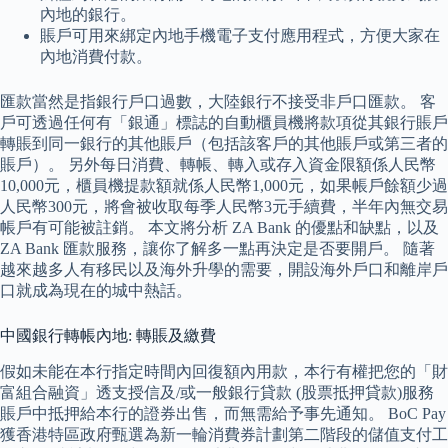
內地的銀行。
賬戶可用來綁定內地手機電子支付應用程式，方便大家在
內地消費付款。
匯款當然是指銀行戶口過數，大陸銀行不接受非戶口匯款。 客
戶可透過任何有「銀通」標誌的自動櫃員機將款項從其銀行賬戶
轉賬到同一銀行的其他賬戶（包括該客戶的其他賬戶或第三者的
賬戶）。 另外每日消費、轉帳、轉入或存入資金限額係人民幣
10,000元，櫃員機提款額就係人民幣1,000元，如果帳戶餘額少過
人民幣300元，將會被收取每季人民幣3元手續費，半年內無交易
帳戶有可能被註銷。 本文將分析 ZA Bank 的優點和缺點，以及
ZA Bank 匯款服務，讓你了解多一點再決定是否要開戶。 隨著
越來越多人有移民以及海外升學的需要，開設海外戶口和離岸戶
口就成為現在的城中熱話。
中國銀行轉帳內地: 轉賬及繳費
假如未能在本行指定時間內回復額內用款，本行有權把您的「財
富組合融資」透支授信及/或一般銀行貸款 (股票抵押貸款)服務
賬戶中抵押給本行的證券出售，而無需給予事先通知。 BoC Pay
獲香港特區政府甄選為新一輪消費券計劃第二階段的儲值支付工