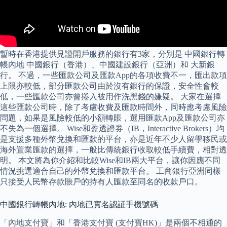
暫時在香港提供見證開戶服務的銀行有3家，分別是 中國銀行轉
帳內地 中國銀行（香港）、中國建設銀行（亞洲）和 大新銀
行。 不過，一些匯款公司及匯款App的各項收費不一，匯出款項
上限亦較低，部分匯款公司由於沒有銀行的保證，安全性會較
低，一些匯款公司亦曾捲入被用作洗黑錢的嫌疑。 大家在選擇
這些匯款公司時，除了考慮收費及匯款時間外，同時應考慮風險
問題，如果是風險較低的小額轉賬，選用匯款App及匯款公司亦
不失為一個選擇。 Wise和盈透證券（IB，Interactive Brokers）均
是支援多種外幣兌換和匯款的平台，亦是近年不少人留學移民或
海外置業匯款的選擇，一般比傳統銀行收取較低手續費，相對透
明。 本文將為你介紹和比較Wise和IB兩大平台，讓你因應不同
情況挑選適合自己的外幣兌換和匯款平台。 工商銀行亞洲同樣
只接受人民幣存款賬戶的持有人匯款至同名的收款戶口。
中國銀行轉帳內地: 內地已實名認証手機號碼
「內地支付寶」和「香港支付寶 (支付寶HK)」是兩個不相通的