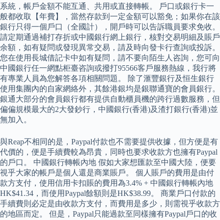
系統，帳戶金額不能互通、共用或直接轉帳。 戶口或銀行卡一
般都收取【年費】，當然存款到一定金額可以豁免；如果你在該
銀行只得一個戶口（全國計），開戶時可以告訴職員要求免收。
請定期通過補打存折或中國銀行網上銀行，核對交易明細及賬戶
余額，如有疑問或發現異常交易，請及時向發卡行查詢或投訴。
您在使用長城借記卡中如有疑問，請不要向陌生人咨詢，您可向
中國銀行任一網點柜臺咨詢或撥打95566客戶服務熱線，我行將
有專業人員為您解答各項相關問題。 除了滙豐銀行及恒生銀行
使用集團內的自家網絡外，其餘港銀均是銀聯通寶的會員銀行。
銀通大部分的會員銀行都有提供自動櫃員機的跨行過數服務，但
偏偏規模最大的2大發鈔行，中國銀行(香港)及渣打銀行(香港)並
無加入。
與Reap不相同的是，Paypal付款也不需要提供收據，但方便是有
代價的，便是手續費較為昂貴，同時也要求收款方也擁有Paypal
的戶口。 中國銀行轉帳內地 假如大家想匯款至中國大陸，便要
視乎大家的帳戶是個人還是商業賬戶。 個人賬戶的費用是由付
款方支付，使用信用卡扣賬的費用為3.4% + 中國銀行轉帳內地
HK$41.34，而使用Paypal餘額則是HK$38.99。 商業戶口付款的
手續費則必定是由收款方支付，而費用是多少，則需視乎收款方
的地區而定。 但是，Paypal只能過款至同樣擁有Paypal戶口的收