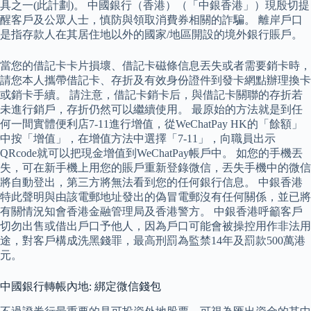
具之一(此計劃)。 中國銀行（香港）（「中銀香港」）現殷切提
醒客戶及公眾人士，慎防與領取消費券相關的詐騙。 離岸戶口
是指存款人在其居住地以外的國家/地區開設的境外銀行賬戶。
當您的借記卡卡片損壞、借記卡磁條信息丟失或者需要銷卡時，
請您本人攜帶借記卡、存折及有效身份證件到發卡網點辦理換卡
或銷卡手續。 請注意，借記卡銷卡后，與借記卡關聯的存折若
未進行銷戶，存折仍然可以繼續使用。 最原始的方法就是到任
何一間實體便利店7-11進行增值，從WeChatPay HK的「餘額」
中按「增值」，在增值方法中選擇「7-11」，向職員出示
QRcode就可以把現金增值到WeChatPay帳戶中。 如您的手機丟
失，可在新手機上用您的賬戶重新登錄微信，丟失手機中的微信
將自動登出，第三方將無法看到您的任何銀行信息。 中銀香港
特此聲明與由該電郵地址發出的偽冒電郵沒有任何關係，並已將
有關情況知會香港金融管理局及香港警方。 中銀香港呼籲客戶
切勿出售或借出戶口予他人，因為戶口可能會被操控用作非法用
途，對客戶構成洗黑錢罪，最高刑罰為監禁14年及罰款500萬港
元。
中國銀行轉帳內地: 綁定微信錢包