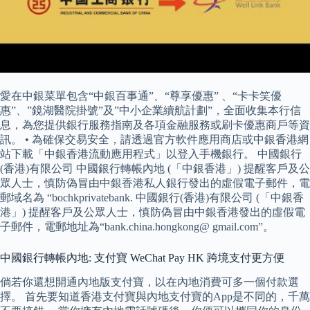
愛在中銀菜單包含“中銀百事通”、“尊享優惠” 、“卡卡笑優
惠”、”鏡湖醫院掛號”及”中小企業續航計劃”，全面收集本行信
息，為您提供銀行服務指南及各項金融服務或刷卡優惠商戶等資
訊。 • 為確保交易安全，請透過官方軟件應用商店或中銀香港網
站下載「中銀香港流動應用程式」以登入手機銀行。 中國銀行
(香港)有限公司 中國銀行轉帳內地 (「中銀香港」) 提醒客戶及公
眾人士，慎防偽冒由中銀香港私人銀行發出的虛假電子郵件，電
郵域名為 “bochkprivatebank. 中國銀行(香港)有限公司 (「中銀香
港」) 提醒客戶及公眾人士，慎防偽冒由中銀香港發出的虛假電
子郵件，電郵地址為“bank.china.hongkong@ gmail.com”。
中國銀行轉帳內地: 支付寶 WeChat Pay HK 跨境支付更方便
倘若你還想開通內地版支付寶，以在內地消費可多一個付款選
擇。 首先要知道香港支付寶與內地支付寶的App是不同的，千萬