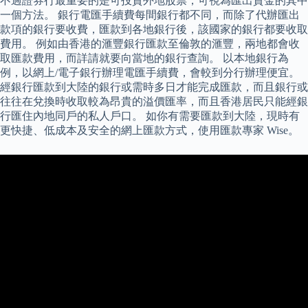
不過證券行最重要的是可投資外地股票，可視為匯出資金的其中
一個方法。 銀行電匯手續費每間銀行都不同，而除了代辦匯出
款項的銀行要收費，匯款到各地銀行後，該國家的銀行都要收取
費用。 例如由香港的滙豐銀行匯款至倫敦的滙豐，兩地都會收
取匯款費用，而詳請就要向當地的銀行查詢。 以本地銀行為
例，以網上/電子銀行辦理電匯手續費，會較到分行辦理便宜。
經銀行匯款到大陸的銀行或需時多日才能完成匯款，而且銀行或
往往在兌換時收取較為昂貴的溢價匯率，而且香港居民只能經銀
行匯住內地同戶的私人戶口。 如你有需要匯款到大陸，現時有
更快捷、低成本及安全的網上匯款方式，使用匯款專家 Wise。