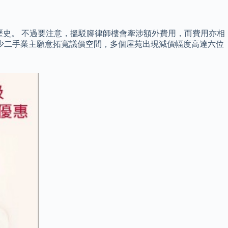
模或歷史。 不過要注意，搵駁腳律師樓會牽涉額外費用，而費用亦相
少二手業主願意拓寬議價空間，多個屋苑出現減價幅度高達六位