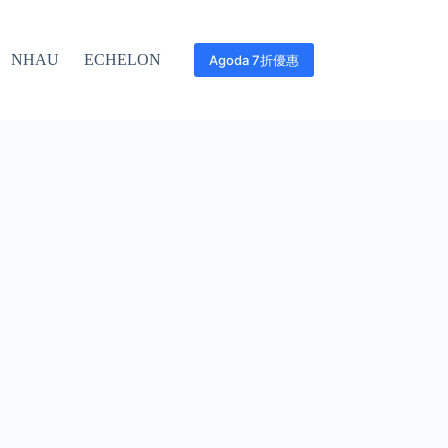
NHAU
ECHELON
Agoda 7折優惠