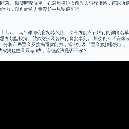
問題。 贖契時較簡單，在選用律師樓前先與銀行聯絡，確認所選
新活力，以創新的力量帶領中原穩健前行。
上出錯，或在律師公會紀錄欠佳，便有可能不在銀行的律師名單
悉各類型按揭、貸款財技及各銀行審批準則。 其後創立「壹家壹
據，分析市民置業及按揭還款能力，當中涉及「置業負擔指數」、
成按揭也盡量只做6成，這種說法是否正確？