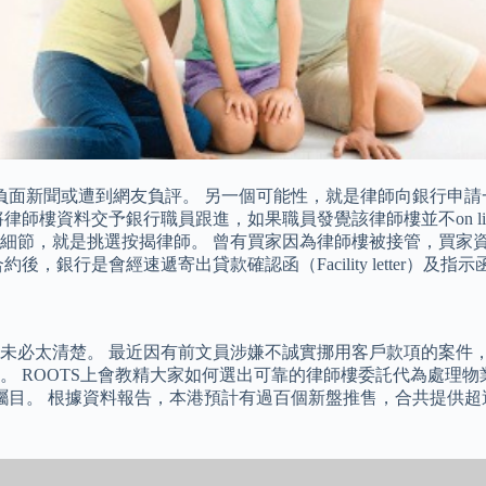
樓沒有負面新聞或遭到網友負評。 另一個可能性，就是律師向銀行
師樓資料交予銀行職員跟進，如果職員發覺該律師樓並不on li
細節，就是挑選按揭律師。 曾有買家因為律師樓被接管，買家
速遞寄出貸款確認函（Facility letter）及指示函（Instru
未必太清楚。 最近因有前文員涉嫌不誠實挪用客戶款項的案件
 ROOTS上會教精大家如何選出可靠的律師樓委託代為處理物
民矚目。 根據資料報告，本港預計有過百個新盤推售，合共提供超過