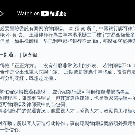
委託有案例的律師樓。 本 指 南 所 刊 中國銀行認可律師樓名單
， 律 師 會 概 不 負 責。 王潘律師行為去年本港承辦二手樓宇交易
 但是，如果律師樓一早已利申那些銀行不on list，那麼如客堅持選
「一剔過」｜陳永鍵
較「正正方方」，沒有什麼非常突出的外表。 若律師樓不On-l
合作是否出現重大失誤而定。 近期或是響應牛年將至，投資市場
裡分到花紅，既想趁此機…
貼幫忙確保轉按過程順利，並介紹銀行認可律師樓處理按揭事宜。
買樓程序，雖然事件罕見，但其實選擇律師，也是買家需要留神
認可律師樓及律師費中的全包價。
解各個部門的營運實況，他重視人才，凝聚人才，鼓勵員工積極
對浮動，所以客人要進行此操作，事前應與律師樓商議額外費用
多一份信心。