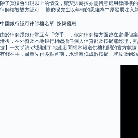
除了買樓會出現以上的情況，贖契與轉按亦需留意選用律師樓的
律師樓被雙方認可。 施俊嶸先生以年輕的思維為中原發展注入
中國銀行認可律師樓名單: 按揭優惠
由於律師跟銀行常互有「交手」，假如律師樓方面曾在處理個案
港後，在外資及本地銀行相繼擔任個人信貸部及按揭部經理，熟
據】一文睇清5大關鍵字 地產新聞經常報道供樓相關的官方數
有錢在手，盡量先付多點首期，承造較低成數按揭，就算做到9