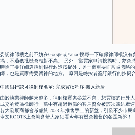
委託律師樓之前不妨在Google或Yahoo搜尋一下確保律師
揭，不過獲批機會相對不高。 另外，當買家申請按揭時，亦會將律
時除了要仔細選擇到銀行敘造按揭外，另一個重要而常被忽略的
師，也是買家需要留神的地方。 原因是轉按者簽訂銀行的按揭合約後，銀行是會經
中國銀行認可律師樓名單: 完成買樓程序 搬入新居
由於執業律師越來越多，律師樓質素參差不齊，想買樓的行外人
成交的黃馮律師行，當中有超過過億的客戶資金被該次凍結牽連。
各大發展商都會考慮於 2023 年推售手上的新盤，引發不少市
今文ROOTS上會就會帶大家細看今年有機會推售的各區新盤！