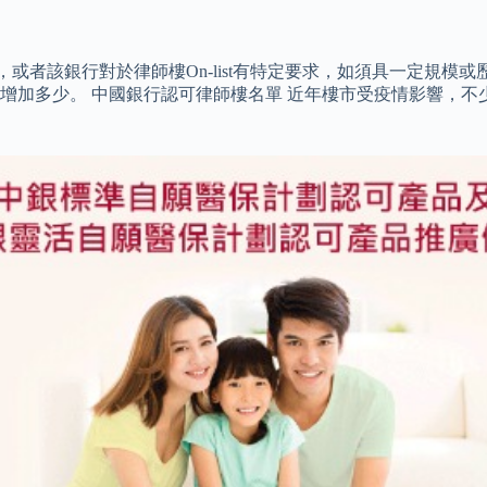
錯，或者該銀行對於律師樓On-list有特定要求，如須具一定規
增加多少。 中國銀行認可律師樓名單 近年樓市受疫情影響，不