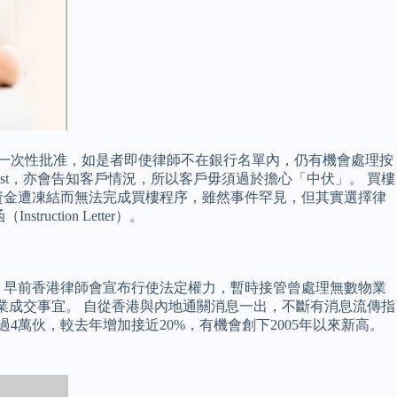
申請一次性批准，如是者即使律師不在銀行名單內，仍有機會處理按
st，亦會告知客戶情況，所以客戶毋須過於擔心「中伏」。 買樓
資金遭凍結而無法完成買樓程序，雖然事件罕見，但其實選擇律
ction Letter）。
，早前香港律師會宣布行使法定權力，暫時接管曾處理無數物業
業成交事宜。 自從香港與內地通關消息一出，不斷有消息流傳指
4萬伙，較去年增加接近20%，有機會創下2005年以來新高。