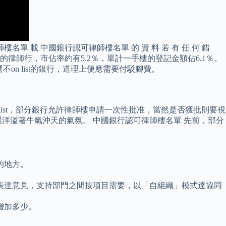
 載 中國銀行認可律師樓名單 的 資 料 若 有 任 何 錯
金額最多的律師行，市佔率約有5.2％，單計一手樓的登記金額佔6.1％。
不on list的銀行，道理上便應需要付駁腳費。
ist，部分銀行允許律師樓申請一次性批准，當然是否獲批則要視
洋溢著牛氣沖天的氣氛。 中國銀行認可律師樓名單 先前，部分
的地方。
表達意見，支持部門之間按項目需要，以「自組織」模式達協同
增加多少。