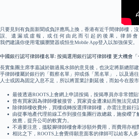
只要見到有負面新聞或負評應馬上換，香港有近千間律師樓，沒必要冒險
誤、 遺 漏 或 虛 報， 或 任 何 由 此 而 引 起 的 後 果
我們建議你使用電腦瀏覽器或恒生Mobile App登入以加強保安。
中國銀行認可律師樓名單: 按揭選用銀行認可律師樓 更大機會
長實集團主席李嘉誠於聽過風水師的意見後，也決定將新總部建得
乎律師樓屬於銀行的「觀察名單」抑或係「黑名單」，以及過往
人士或因為固定入息不足，所以將置業計劃延後，而如今在股市
最後透過ROOTS上會網上申請按揭，按揭專員亦非常體
曾有買家因為律師樓被接管，買家資金遭凍結而無法完成
除律師樓收費外，買樓或轉按選擇律師樓，亦需注意銀行
由從事地產代理前線工作到接任集團行政總裁，施俊嶸了
效應，提升公司的軟實力。
不過要注意，搵駁腳律師樓會牽涉額外費用，而費用亦相
相比之下，ROOTS上會覺得願意面客的律師可以給客人