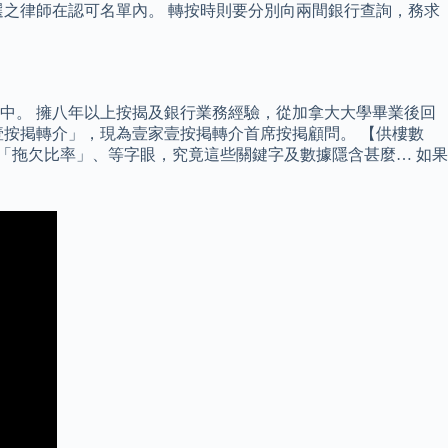
之律師在認可名單內。 轉按時則要分別向兩間銀行查詢，務求
中。 擁八年以上按揭及銀行業務經驗，從加拿大大學畢業後回
按掲轉介」，現為壹家壹按掲轉介首席按掲顧問。 【供樓數
「拖欠比率」、等字眼，究竟這些關鍵字及數據隱含甚麼… 如果