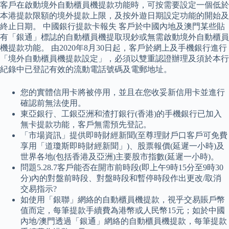
客戶在啟動境外自動櫃員機提款功能時，可按需要設定一個低於
本港提款限額的境外提款上限，及按外遊日期設定功能的開始及
終止日期。 中國銀行提款卡報失 客戶於中國內地及澳門某些貼
有「銀通」標誌的自動櫃員機提取現鈔或無需啟動境外自動櫃員
機提款功能。 由2020年8月30日起，客戶於網上及手機銀行進行
「境外自動櫃員機提款設定」，必須以雙重認證辦理及須於本行
紀錄中已登記有效的流動電話號碼及電郵地址。
您的實體信用卡將被停用，並且在您收妥新信用卡並進行
確認前無法使用。
東亞銀行、工銀亞洲和渣打銀行(香港)的手機銀行已加入
無卡提款功能，客戶無需預先登記。
「市場資訊」提供即時財經新聞(至尊理財戶口客戶可免費
享用「道瓊斯即時財經新聞」)、股票報價(延遲一小時)及
世界各地(包括香港及亞洲)主要股市指數(延遲一小時)。
問題5.28.7客戶能否在開市前時段(即上午9時15分至9時30
分)內的對盤前時段、對盤時段和暫停時段作出更改/取消
交易指示?
如使用「銀聯」網絡的自動櫃員機提款，視乎交易賬戶幣
值而定，每筆提款手續費為港幣或人民幣15元；如於中國
內地/澳門透過「銀通」網絡的自動櫃員機提款，每筆提款