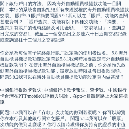
閣下銀行戶口的方法。 因為海外自動櫃員機提款功能一旦關
閉，本行的系統會自動拒絕所有未經授權的海外自動櫃員機提款
交易。 賬戶5.9 賬戶摘要問題5.9.1我可以在「賬戶」功能內查閱
甚麼資料？ 「賬戶查詢」功能有以下四種次功能：「摘要」：
查詢所有賬戶的現時結餘及可用金額。 「交易項目」：查詢是
日完成的交易1、截至上一個交易日之多達六十日近期交易記錄
或查詢過往十二個月之交易記錄。
你必須為毎個電子網絡銀行賬戶設定新的使用者姓名。 5.8 海外
自動櫃員機提款功能設定問題5.8.1我何時須要設定海外自動櫃員
機提款功能？ 在使用海外自動櫃員機提款之前，你必須預先啟
動海外自動櫃員機提款功能，設定啟動時限及每日提款限額。
問題5.8.2我可以在海外自動櫃員機提款功能設定頁內做甚麼？
中國銀行提款卡報失: 中國銀行提款卡報失、查卡號、中國銀行
卡台灣在PTT/mobile01評價與討論，在ptt社群跟網路上大家這樣
說
問題5.1.3我可以在「存款」次功能內做到甚麼呢？ 你可以綜覽
你在本行及其他銀行開立之賬戶。 問題5.1.4我可以在「股票」
次功能內做到甚麼呢？ 你可以隨時獲得你所持有的證券的市值