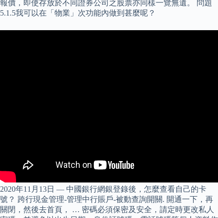
報價，即使存放於不同證券公司之股票亦同樣一覽無遺。 問題
5.1.5我可以在「物業」次功能內做到甚麼呢？
2020年11月13日 — 中國銀行網銀登錄後，怎麼查看自己的卡
號？ 跨行現金管理-管理中行賬戶-被動查詢開關. 開通一下，再
關閉，然後去首頁， … 密碼必須保密及安全，請定時更改私人