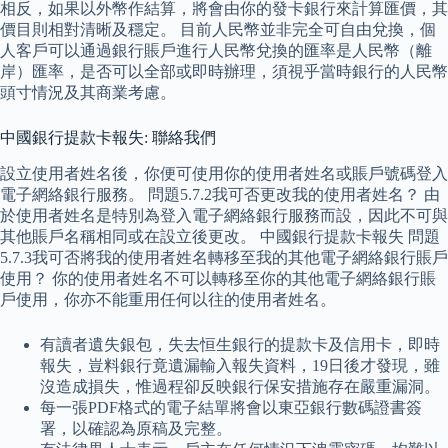
相反，如果以外幣作結算，將會由你的發卡銀行來計算匯價，其
價目則相對清晰及穩定。 目前人民幣並非完全可自由兌換，個
人客戶可以通過銀行賬戶進行人民幣兌換的匯率是人民幣（離
岸）匯率，是否可以全部或即時辦理，須視乎當時銀行的人民幣
頭寸情況及其商業考慮。
中國銀行提款卡報失: 聯絡我們
設立使用者姓名後，你便可使用你的使用者姓名或賬戶號碼登入
電子網絡銀行服務。 問題5.7.2我可否更改我的使用者姓名？ 由
於使用者姓名是特別為登入電子網絡銀行服務而設，因此不可與
其他賬戶名稱相同或在設立後更改。 中國銀行提款卡報失 問題
5.7.3我可否將我的使用者姓名轉移至我的其他電子網絡銀行賬戶
使用？ 你的使用者姓名不可以轉移至你的其他電子網絡銀行賬
戶使用，你亦不能重用任何以往的使用者姓名。
有讀者遺失銀包，失去恒生銀行的提款卡及信用卡，即時
報失，豈料銀行竟遺漏輸入報失資料，19日後才發現，雖
沒造成損失，惟過程卻反映銀行保安措施存在嚴重漏洞。
每一張PDF格式的電子結單將會以東亞銀行數碼證書簽
署，以確認為原稿及完整。