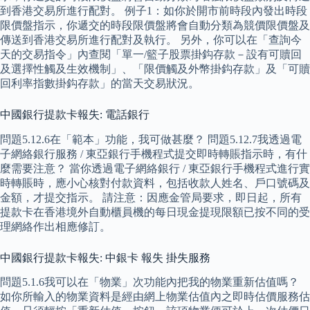
到香港交易所進行配對。 例子1：如你於開市前時段內發出時段
限價盤指示，你遞交的時段限價盤將會自動分類為競價限價盤及
傳送到香港交易所進行配對及執行。 另外，你可以在「查詢今
天的交易指令」內查閱「單一/籃子股票掛鈎存款－設有可贖回
及選擇性觸及生效機制」、「限價觸及外幣掛鈎存款」及「可贖
回利率指數掛鈎存款」的當天交易狀況。
中國銀行提款卡報失: 電話銀行
問題5.12.6在「範本」功能，我可做甚麼？ 問題5.12.7我透過電
子網絡銀行服務 / 東亞銀行手機程式提交即時轉賬指示時，有什
麼需要注意？ 當你透過電子網絡銀行 / 東亞銀行手機程式進行實
時轉賬時，應小心核對付款資料，包括收款人姓名、戶口號碼及
金額，才提交指示。 請注意：因應金管局要求，即日起，所有
提款卡在香港境外自動櫃員機的每日現金提現限額已按不同的受
理網絡作出相應修訂。
中國銀行提款卡報失: 中銀卡 報失 掛失服務
問題5.1.6我可以在「物業」次功能內把我的物業重新估值嗎？
如你所輸入的物業資料是經由網上物業估值內之即時估價服務估