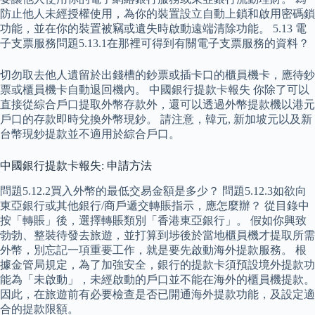
防止他人未經授權使用，為你的裝置設立自動上鎖和啟用密碼鎖
功能，並在你的裝置被竊或遺失時啟動遠端清除功能。 5.13 電
子支票服務問題5.13.1在那裡可得到有關電子支票服務的資料？
切勿取去他人遺留於出錢槽的鈔票或插卡口的櫃員機卡，應待鈔
票或櫃員機卡自動退回機內。 中國銀行提款卡報失 你除了可以
直接從綜合戶口提取外幣存款外，還可以透過外幣提款機以港元
戶口的存款即時兌換外幣現鈔。 請注意，韓元, 新加坡元以及新
台幣現鈔提款並不適用於綜合戶口。
中國銀行提款卡報失: 申請方法
問題5.12.2買入外幣的最低交易金額是多少？ 問題5.12.3如欲向
東亞銀行或其他銀行/商戶遞交轉賬指示，應怎麼辦？ 從目錄中
按「轉賬」後，選擇轉賬類別「香港東亞銀行」。 假如你興致
勃勃、整裝待發去旅遊，並打算到埗後於當地櫃員機才提取所需
外幣，別忘記一項重要工作，就是要先啟動海外提款服務。 根
據金管局規定，為了加強安全，銀行的提款卡須預設境外提款功
能為「未啟動」，未經啟動的戶口並不能在海外的櫃員機提款。
因此，在旅遊前有必要檢查是否已開通海外提款功能，及設定適
合的提款限額。