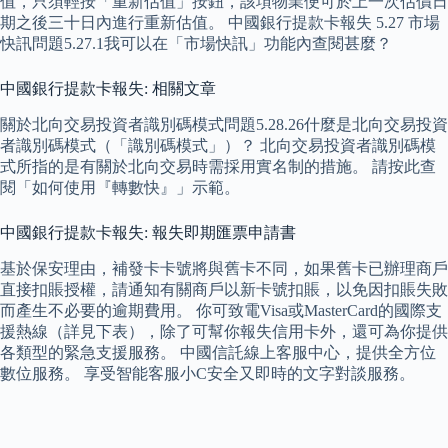
值，只須輕按「重新估值」按鈕，該項物業便可於上一次估價日
期之後三十日內進行重新估值。 中國銀行提款卡報失 5.27 市場
快訊問題5.27.1我可以在「市場快訊」功能內查閱甚麼？
中國銀行提款卡報失: 相關文章
關於北向交易投資者識別碼模式問題5.28.26什麼是北向交易投資
者識別碼模式（「識別碼模式」）？ 北向交易投資者識別碼模
式所指的是有關於北向交易時需採用實名制的措施。 請按此查
閱「如何使用『轉數快』」示範。
中國銀行提款卡報失: 報失即期匯票申請書
基於保安理由，補發卡卡號將與舊卡不同，如果舊卡已辦理商戶
直接扣賬授權，請通知有關商戶以新卡號扣賬，以免因扣賬失敗
而產生不必要的逾期費用。 你可致電Visa或MasterCard的國際支
援熱線（詳見下表），除了可幫你報失信用卡外，還可為你提供
各類型的緊急支援服務。 中國信託線上客服中心，提供全方位
數位服務。 享受智能客服小C安全又即時的文字對談服務。