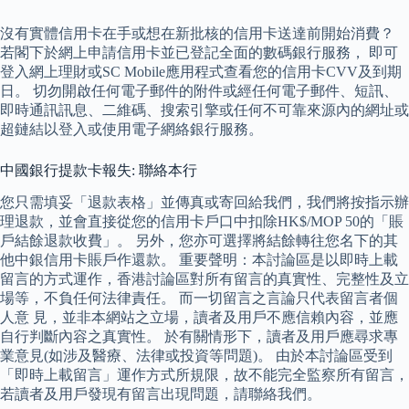
沒有實體信用卡在手或想在新批核的信用卡送達前開始消費？
若閣下於網上申請信用卡並已登記全面的數碼銀行服務， 即可
登入網上理財或SC Mobile應用程式查看您的信用卡CVV及到期
日。 切勿開啟任何電子郵件的附件或經任何電子郵件、短訊、
即時通訊訊息、二維碼、搜索引擎或任何不可靠來源內的網址或
超鏈結以登入或使用電子網絡銀行服務。
中國銀行提款卡報失: 聯絡本行
您只需填妥「退款表格」並傳真或寄回給我們，我們將按指示辦
理退款，並會直接從您的信用卡戶口中扣除HK$/MOP 50的「賬
戶結餘退款收費」。 另外，您亦可選擇將結餘轉往您名下的其
他中銀信用卡賬戶作還款。 重要聲明：本討論區是以即時上載
留言的方式運作，香港討論區對所有留言的真實性、完整性及立
場等，不負任何法律責任。 而一切留言之言論只代表留言者個
人意 見，並非本網站之立場，讀者及用戶不應信賴內容，並應
自行判斷內容之真實性。 於有關情形下，讀者及用戶應尋求專
業意見(如涉及醫療、法律或投資等問題)。 由於本討論區受到
「即時上載留言」運作方式所規限，故不能完全監察所有留言，
若讀者及用戶發現有留言出現問題，請聯絡我們。