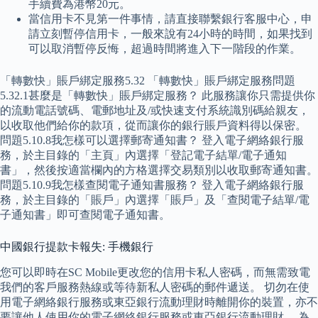
手續費為港幣20元。
當信用卡不見第一件事情，請直接聯繫銀行客服中心，申
請立刻暫停信用卡，一般來說有24小時的時間，如果找到
可以取消暫停反悔，超過時間將進入下一階段的作業。
「轉數快」賬戶綁定服務5.32 「轉數快」賬戶綁定服務問題
5.32.1甚麼是「轉數快」賬戶綁定服務？ 此服務讓你只需提供你
的流動電話號碼、電郵地址及/或快速支付系統識別碼給親友，
以收取他們給你的款項，從而讓你的銀行賬戶資料得以保密。
問題5.10.8我怎樣可以選擇郵寄通知書？ 登入電子網絡銀行服
務，於主目錄的「主頁」內選擇「登記電子結單/電子通知
書」，然後按適當欄內的方格選擇交易類別以收取郵寄通知書。
問題5.10.9我怎樣查閱電子通知書服務？ 登入電子網絡銀行服
務，於主目錄的「賬戶」內選擇「賬戶」及「查閱電子結單/電
子通知書」即可查閱電子通知書。
中國銀行提款卡報失: 手機銀行
您可以即時在SC Mobile更改您的信用卡私人密碼，而無需致電
我們的客戶服務熱線或等待新私人密碼的郵件遞送。 切勿在使
用電子網絡銀行服務或東亞銀行流動理財時離開你的裝置，亦不
要讓他人使用你的電子網絡銀行服務或東亞銀行流動理財。 為