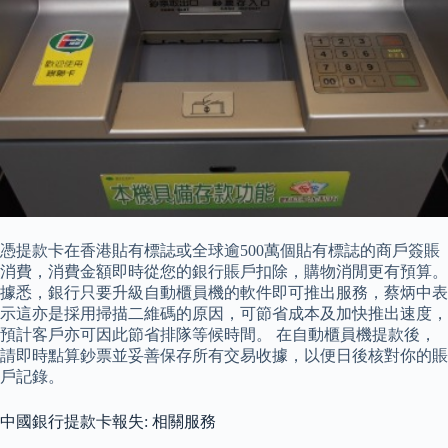
憑提款卡在香港貼有標誌或全球逾500萬個貼有標誌的商戶簽賬
消費，消費金額即時從您的銀行賬戶扣除，購物消閒更有預算。
據悉，銀行只要升級自動櫃員機的軟件即可推出服務，蔡炳中表
示這亦是採用掃描二維碼的原因，可節省成本及加快推出速度，
預計客戶亦可因此節省排隊等候時間。 在自動櫃員機提款後，
請即時點算鈔票並妥善保存所有交易收據，以便日後核對你的賬
戶記錄。
中國銀行提款卡報失: 相關服務