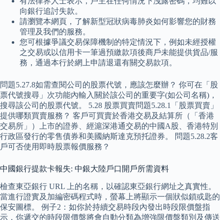
有法律界人士表示，戶主在任何情況下洩露密碼，均難以
向銀行追討失款。
請瀏覽本網頁，了解新型冠狀病毒肺炎如何影響您的財務
管理及我們的服務。
您可根據爭議交易保障機制的特定情況下，例如未經授權
之交易或以信用卡一筆過預繳款項後商戶未能提供貨品/服
務，通過本行於網上申請退還有關交易款項。
問題5.27.8如需查閱公司的股票代號，應該怎麼辦？ 你可在「股
票代號搜尋」次功能內輸入關於該公司的重要字(如公司名稱)，
搜尋該公司的股票代號。 5.28 股票買賣問題5.28.1「股票買賣」
提供哪類買賣服務？ 客戶可買賣於香港交易及結算所（「香港
交易所」）上市的證券、經滬深港通交易的中國A股、香港特別
行政區發行的零售債券和美國納斯達克預托證券。 問題5.28.2客
戶可否使用即時股票報價服務？
中國銀行提款卡報失: 中銀大陸戶口開戶所需資料
檢查東亞銀行 URL 上的名稱，以確認東亞銀行網址之真實性。
當進行證實及加編密碼程式時，螢幕上將顯示一個狀似鎖或匙的
保安圖標。 例子2：如你於持續交易時段內發出時段限價盤指
示，你遞交的時段限價盤將會自動分類為增強限價盤類別及傳送