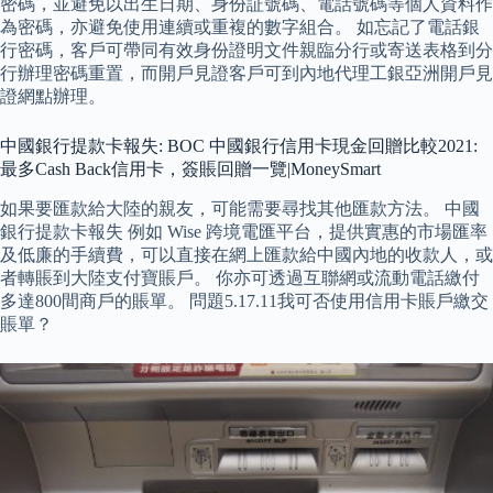
密碼，並避免以出生日期、身份証號碼、電話號碼等個人資料作
為密碼，亦避免使用連續或重複的數字組合。 如忘記了電話銀
行密碼，客戶可帶同有效身份證明文件親臨分行或寄送表格到分
行辦理密碼重置，而開戶見證客戶可到內地代理工銀亞洲開戶見
證網點辦理。
中國銀行提款卡報失: BOC 中國銀行信用卡現金回贈比較2021:
最多Cash Back信用卡，簽賬回贈一覽|MoneySmart
如果要匯款給大陸的親友，可能需要尋找其他匯款方法。 中國
銀行提款卡報失 例如 Wise 跨境電匯平台，提供實惠的市場匯率
及低廉的手續費，可以直接在網上匯款給中國內地的收款人，或
者轉賬到大陸支付寶賬戶。 你亦可透過互聯網或流動電話繳付
多達800間商戶的賬單。 問題5.17.11我可否使用信用卡賬戶繳交
賬單？