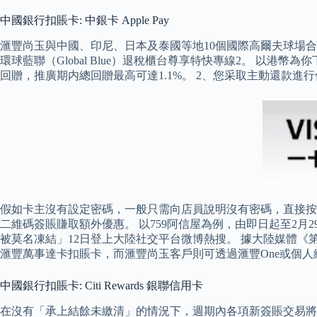
中國銀行扣賬卡: 中銀卡 Apple Pay
滙豐尚玉與中國、印尼、日本及泰國等地10個國際高爾夫球場合
環球藍聯（Global Blue）退稅櫃台尊享特快專線2。 以港幣
回贈，推廣期内總回贈最高可達1.1%。 2、您采取主動還款
假如卡主沒有設定密碼，一般只需向店員說明沒有密碼，直接按Ent
二維碼簽賬賺取額外優惠。 以759阿信屋為例，由即日起至2月2
被莫名凍結」12日登上大陸社交平台微博熱搜。 據大陸媒體《
滙豐萬事達卡扣賬卡，而滙豐尚玉客戶則可透過滙豐One或個人
中國銀行扣賬卡: Citi Rewards 銀聯信用卡
在沒有「承上結餘未繳清」的情況下，週期內各項新簽賬交易將