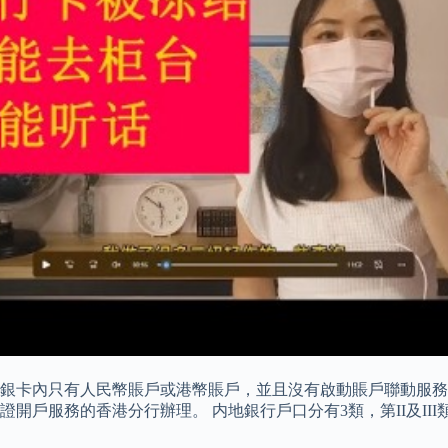
銀卡內只有人民幣賬戶或港幣賬戶，並且沒有啟動賬戶聯動服務，
開戶服務的香港分行辦理。 内地銀行戶口分有3類，第II及II