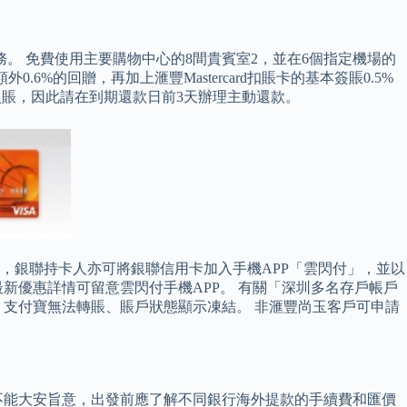
。 免費使用主要購物中心的8間貴賓室2，並在6個指定機場的
6%的回贈，再加上滙豐Mastercard扣賬卡的基本簽賬0.5%
金入賬，因此請在到期還款日前3天辦理主動還款。
另外，銀聯持卡人亦可將銀聯信用卡加入手機APP「雲閃付」，並以
，最新優惠詳情可留意雲閃付手機APP。 有關「深圳多名存戶帳戶
、支付寶無法轉賬、賬戶狀態顯示凍結。 非滙豐尚玉客戶可申請
不能大安旨意，出發前應了解不同銀行海外提款的手續費和匯價