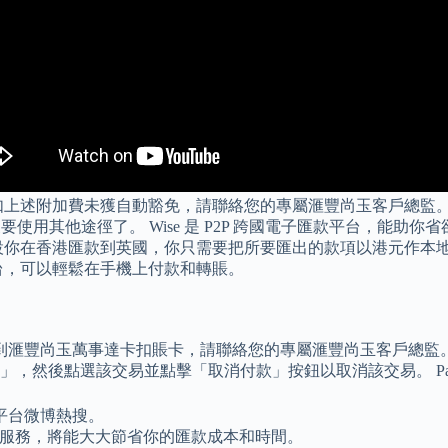
上述附加費未獲自動豁免，請聯絡您的專屬滙豐尚玉客戶總監。 P
要使用其他途徑了。 Wise 是 P2P 跨國電子匯款平台，能
，假設你在香港匯款到英國，你只需要把所要匯出的款項以港元作本地
台，可以輕鬆在手機上付款和轉賬。
到滙豐尚玉萬事達卡扣賬卡，請聯絡您的專屬滙豐尚玉客戶總監。 如
，然後點選該交易並點擊「取消付款」按鈕以取消該交易。 Pa
平台微博熱搜。
匯款服務，將能大大節省你的匯款成本和時間。