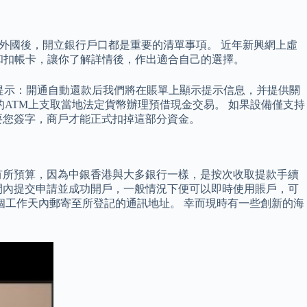
，抵埗外國後，開立銀行戶口都是重要的清單事項。 近年新興網上虛
費用和扣帳卡，讓你了解詳情後，作出適合自己的選擇。
開通提示：開通自動還款后我們將在賬單上顯示提示信息，并提供關
的ATM上支取當地法定貨幣辦理預借現金交易。 如果設備僅支持
要您簽字，商戶才能正式扣掉這部分資金。
有所預算，因為中銀香港與大多銀行一樣，是按次收取提款手續
間內提交申請並成功開戶，一般情況下便可以即時使用賬戶，可
 個工作天內郵寄至所登記的通訊地址。 幸而現時有一些創新的海