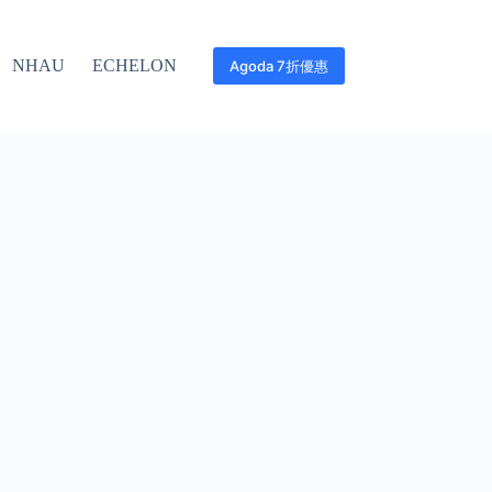
NHAU
ECHELON
Agoda 7折優惠