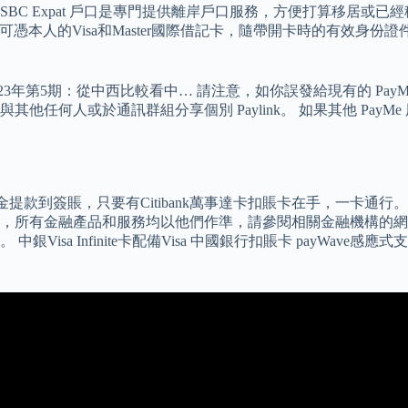
 Expat 戶口是專門提供離岸戶口服務，方便打算移居或已經移居
的分別。 您可憑本人的Visa和Master國際借記卡，隨帶開卡時的
023年第5期：從中西比較看中… 請注意，如你誤發給現有的 Pa
人或於通訊群組分享個別 Paylink。 如果其他 PayMe 用戶
從現金提款到簽賬，只要有Citibank萬事達卡扣賬卡在手，一卡
，所有金融產品和服務均以他們作準，請參閱相關金融機構的網
a Infinite卡配備Visa 中國銀行扣賬卡 payWave感應