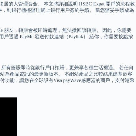
的人管理資金。 本文將詳細說明 HSBC Expat 開戶的流程教
有效身份證件，到銀行櫃檯辦理網上銀行用戶簽約手續。 當您辦妥手續成為
yMe 朋友，轉賬會被即時處理，無法撤回該轉賬。 因此，你需要
透過 PayMe 發送付款連結（Paylink） 給你，你需要按點按
通行。 所有簽賬即時從銀行戶口扣賬，更兼享各種生活禮遇。 若任何
站為產品資訊的最更新版本。 本網站產品之比較結果建基於客
式支付功能，讓您在全球設有Visa payWave感應器的商戶，支付港幣