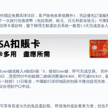
作開設免費高球項目，客戶除免收果嶺費外3，另設優先訂場服務
為你下一次旅行兌換貨幣（包括英鎊、歐元、日元和新加坡元）可獲額外0.
進行信用卡還款時，鑒于辦理主動還款后系統一般需1-3天完成資
er鍵或輸入4個或6個「0」後按Enter鍵，即可完成交易。 
9日，憑雲閃付中的銀聯二維碼消費滿HK$60，即可減HK$10
第一財經》11日報道，中國銀行深圳地區的扣賬卡微信提現失敗
綜合理財戶口申請。
可享有長達56天的免息還款期。 即使海外提款看來方便，但也