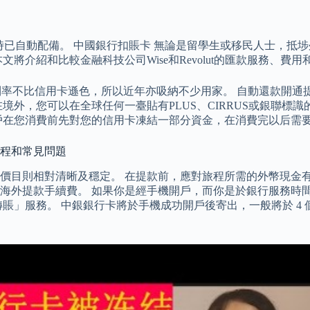
則是開戶時已自動配備。 中國銀行扣賬卡 無論是留學生或移民人士
將介紹和比較金融科技公司Wise和Revolut的匯款服務、
金回贈利率不比信用卡遜色，所以近年亦吸納不少用家。 自動還款
外，您可以在全球任何一臺貼有PLUS、CIRRUS或銀聯標識
戶在您消費前先對您的信用卡凍結一部分資金，在消費完以后需
、流程和常見問題
價目則相對清晰及穩定。 在提款前，應對旅程所需的外幣現金
海外提款手續費。 如果你是經手機開戶，而你是於銀行服務時
賬」服務。 中銀銀行卡將於手機成功開戶後寄出，一般將於 4