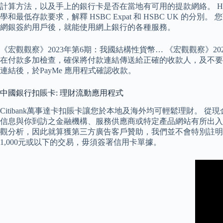
計算方法，以及手上的銀行卡是否在當地有可用的提款網絡。 HSBC
學和最低存款要求，解釋 HSBC Expat 和 HSBC UK 
網銀簽約用戶後，就能使用網上銀行的各種服務。
《宏觀觀察》2023年第6期：我國結構性貨幣… 《宏觀觀察》2
在付款多加檢查，確保將付款連結傳送給正確的收款人，及不要與其他任何
連結後，於PayMe 應用程式確認收款。
中國銀行扣賬卡: 理財流動應用程式
Citibank萬事達卡扣賬卡讓您於本地及海外均可輕鬆理財。 
信息與你到訪之金融機構、服務供應商或特定產品網站有所出入
觀分析，因此就算獲第三方廣告客戶贊助，我們並不會特別註明。 中銀Vis
1,000元或以下的交易，毋須簽署信用卡單據。