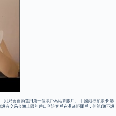
則只會自動選用第一個賬戶為結算賬戶。 中國銀行扣賬卡 港
I類設有交易金額上限的戶口容許客戶在港遙距開戶，但第I類不設