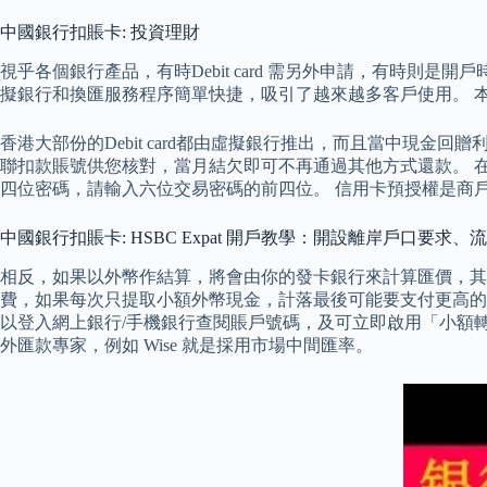
中國銀行扣賬卡: 投資理財
視乎各個銀行產品，有時Debit card 需另外申請，有時
擬銀行和換匯服務程序簡單快捷，吸引了越來越多客戶使用。 本文
香港大部份的Debit card都由虛擬銀行推出，而且當中現
聯扣款賬號供您核對，當月結欠即可不再通過其他方式還款。 在境
四位密碼，請輸入六位交易密碼的前四位。 信用卡預授權是商
中國銀行扣賬卡: HSBC Expat 開戶教學：開設離岸戶口要求
相反，如果以外幣作結算，將會由你的發卡銀行來計算匯價，其
費，如果每次只提取小額外幣現金，計落最後可能要支付更高的
以登入網上銀行/手機銀行查閱賬戶號碼，及可立即啟用「小額轉
外匯款專家，例如 Wise 就是採用市場中間匯率。