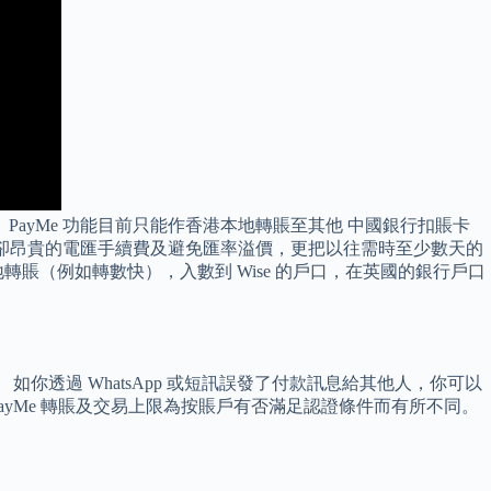
ayMe 功能目前只能作香港本地轉賬至其他 中國銀行扣賬卡
助你省卻昂貴的電匯手續費及避免匯率溢價，更把以往需時至少數天的
轉賬（例如轉數快），入數到 Wise 的戶口，在英國的銀行戶口
你透過 WhatsApp 或短訊誤發了付款訊息給其他人，你可以
yMe 轉賬及交易上限為按賬戶有否滿足認證條件而有所不同。