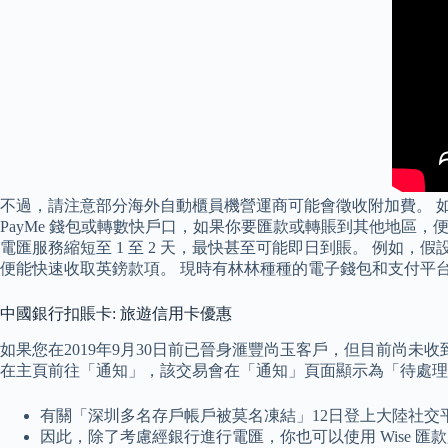
不過，請注意部分海外自動櫃員機營運商可能會徵收附加費。 如
PayMe 錢包或轉數快戶口，如果你要匯款或轉賬到其他地區，便
電匯服務縮短至 1 至 2 天，最快甚至可能即日到賬。 例如
便能快速收取英鎊款項。 現時有林林種種的電子錢包和支付平
中國銀行扣賬卡: 旅遊信用卡優惠
如果您在2019年9月30日前已晉身滙豐尚玉客戶，但目前尚未收
在主頁前往「通知」，該交易會在「通知」頁面顯示為「待處理」
有關「深圳多名存戶帳戶被莫名凍結」12日登上大陸社交
因此，除了考慮經銀行進行電匯，你也可以使用 Wise 