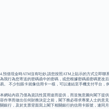
4.預借現金時ATM沒有吐鈔,請您按照ATM上貼示的方式立即聯
為我行為您寄送的密碼函中的密碼，或您根據密碼函密碼更改后
易。 不少扣賬卡就像信用卡一樣，可以連結至手機支付平台，例如Appl
本網站內容乃僅為資訊性質用途而提供，而並無意圖向閣下提供
容作準而做出任何財務決定之前，閣下務必尋求專業人士的意見
關銀行，及於支票背面寫上閣下相關銀行的信用卡賬號，連同月