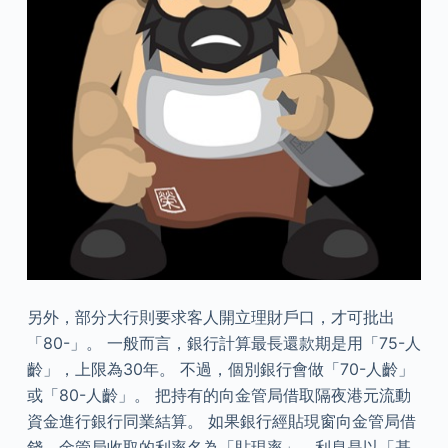
另外，部分大行則要求客人開立理財戶口，才可批出
「80-」。 一般而言，銀行計算最長還款期是用「75-人
齡」，上限為30年。 不過，個別銀行會做「70-人齡」
或「80-人齡」。 把持有的向金管局借取隔夜港元流動
資金進行銀行同業結算。 如果銀行經貼現窗向金管局借
錢，金管局收取的利率名為「貼現率」，利息是以「基