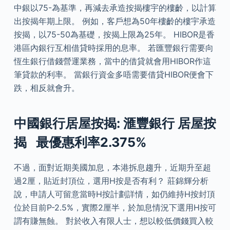
中銀以75-為基準，再減去承造按揭樓宇的樓齡，以計算
出按揭年期上限。 例如，客戶想為50年樓齡的樓宇承造
按揭，以75-50為基礎，按揭上限為25年。 HIBOR是香
港區內銀行互相借貸時採用的息率。 若匯豐銀行需要向
恆生銀行借錢營運業務，當中的借貸就會用HIBOR作這
筆貸款的利率。 當銀行資金多唔需要借貸HIBOR便會下
跌，相反就會升。
中國銀行居屋按揭: 滙豐銀行 居屋按
揭 最優惠利率2.375%
不過，面對近期美國加息，本港拆息趨升，近期升至超
過2厘，貼近封頂位，選用H按是否有利？ 莊錦輝分析
說，申請人可留意當時H按計劃詳情，如仍維持H按封頂
位於目前P-2.5%，實際2厘半，於加息情況下選用H按可
謂有賺無蝕。 對於收入有限人士，想以較低價錢買入較