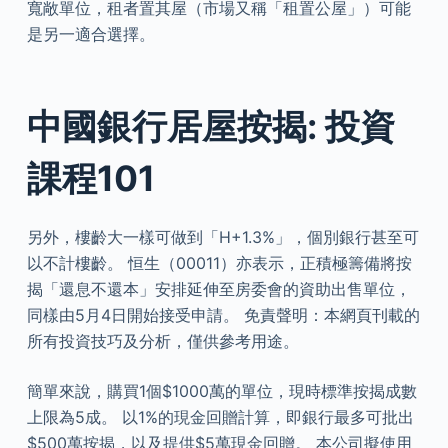
寬敞單位，租者置其屋（市場又稱「租置公屋」）可能
是另一適合選擇。
中國銀行居屋按揭: 投資
課程101
另外，樓齡大一樣可做到「H+1.3%」，個別銀行甚至可
以不計樓齡。 恒生（00011）亦表示，正積極籌備將按
揭「還息不還本」安排延伸至房委會的資助出售單位，
同樣由5月4日開始接受申請。 免責聲明：本網頁刊載的
所有投資技巧及分析，僅供參考用途。
簡單來說，購買1個$1000萬的單位，現時標準按揭成數
上限為5成。 以1%的現金回贈計算，即銀行最多可批出
$500萬按揭，以及提供$5萬現金回贈。 本公司擬使用