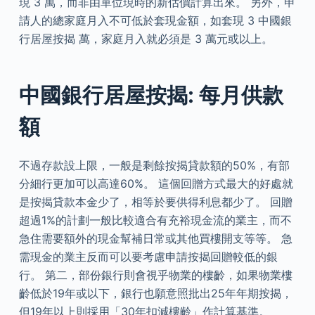
現 3 萬，而非由單位現時的新估價計算出來。 另外，申
請人的總家庭月入不可低於套現金額，如套現 3 中國銀
行居屋按揭 萬，家庭月入就必須是 3 萬元或以上。
中國銀行居屋按揭: 每月供款
額
不過存款設上限，一般是剩餘按揭貸款額的50%，有部
分細行更加可以高達60%。 這個回贈方式最大的好處就
是按揭貸款本金少了，相等於要供得利息都少了。 回贈
超過1%的計劃一般比較適合有充裕現金流的業主，而不
急住需要額外的現金幫補日常或其他買樓開支等等。 急
需現金的業主反而可以要考慮申請按揭回贈較低的銀
行。 第二，部份銀行則會視乎物業的樓齡，如果物業樓
齡低於19年或以下，銀行也願意照批出25年年期按揭，
但19年以上則採用「30年扣減樓齡」作計算基準。