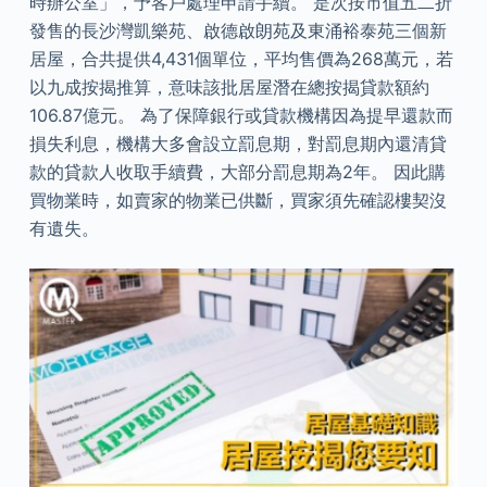
時辦公室」，予客戶處理申請手續。 是次按市值五二折
發售的長沙灣凱樂苑、啟德啟朗苑及東涌裕泰苑三個新
居屋，合共提供4,431個單位，平均售價為268萬元，若
以九成按揭推算，意味該批居屋潛在總按揭貸款額約
106.87億元。 為了保障銀行或貸款機構因為提早還款而
損失利息，機構大多會設立罰息期，對罰息期內還清貸
款的貸款人收取手續費，大部分罰息期為2年。 因此購
買物業時，如賣家的物業已供斷，買家須先確認樓契沒
有遺失。