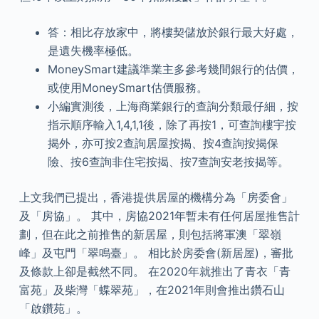
答：相比存放家中，將樓契儲放於銀行最大好處，
是遺失機率極低。
MoneySmart建議準業主多參考幾間銀行的估價，
或使用MoneySmart估價服務。
小編實測後，上海商業銀行的查詢分類最仔細，按
指示順序輸入1,4,1,1後，除了再按1，可查詢樓宇按
揭外，亦可按2查詢居屋按揭、按4查詢按揭保
險、按6查詢非住宅按揭、按7查詢安老按揭等。
上文我們已提出，香港提供居屋的機構分為「房委會」
及「房協」。 其中，房協2021年暫未有任何居屋推售計
劃，但在此之前推售的新居屋，則包括將軍澳「翠嶺
峰」及屯門「翠鳴臺」。 相比於房委會(新居屋)，審批
及條款上卻是截然不同。 在2020年就推出了青衣「青
富苑」及柴灣「蝶翠苑」，在2021年則會推出鑽石山
「啟鑽苑」。