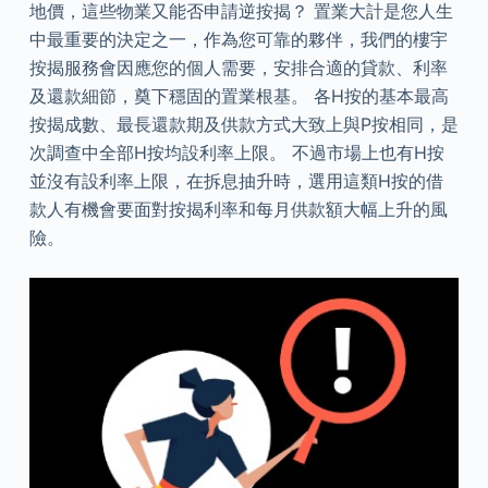
地價，這些物業又能否申請逆按揭？ 置業大計是您人生
中最重要的決定之一，作為您可靠的夥伴，我們的樓宇
按揭服務會因應您的個人需要，安排合適的貸款、利率
及還款細節，奠下穩固的置業根基。 各H按的基本最高
按揭成數、最長還款期及供款方式大致上與P按相同，是
次調查中全部H按均設利率上限。 不過市場上也有H按
並沒有設利率上限，在拆息抽升時，選用這類H按的借
款人有機會要面對按揭利率和每月供款額大幅上升的風
險。