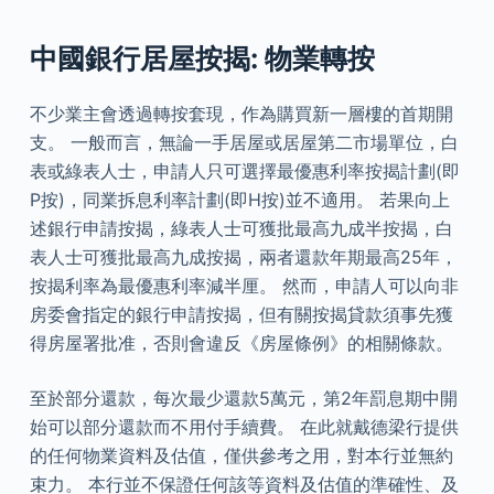
中國銀行居屋按揭: 物業轉按
不少業主會透過轉按套現，作為購買新一層樓的首期開
支。 一般而言，無論一手居屋或居屋第二市場單位，白
表或綠表人士，申請人只可選擇最優惠利率按揭計劃(即
P按)，同業拆息利率計劃(即H按)並不適用。 若果向上
述銀行申請按揭，綠表人士可獲批最高九成半按揭，白
表人士可獲批最高九成按揭，兩者還款年期最高25年，
按揭利率為最優惠利率減半厘。 然而，申請人可以向非
房委會指定的銀行申請按揭，但有關按揭貸款須事先獲
得房屋署批准，否則會違反《房屋條例》的相關條款。
至於部分還款，每次最少還款5萬元，第2年罰息期中開
始可以部分還款而不用付手續費。 在此就戴德梁行提供
的任何物業資料及估值，僅供參考之用，對本行並無約
束力。 本行並不保證任何該等資料及估值的準確性、及