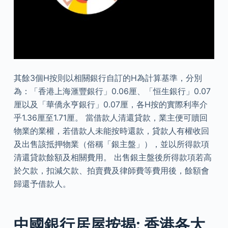
其餘3個H按則以相關銀行自訂的H為計算基準，分別
為：「香港上海滙豐銀行」0.06厘、「恒生銀行」0.07
厘以及「華僑永亨銀行」0.07厘，各H按的實際利率介
乎1.36厘至1.71厘。 當借款人清還貸款，業主便可贖回
物業的業權，若借款人未能按時還款，貸款人有權收回
及出售該抵押物業（俗稱「銀主盤」），並以所得款項
清還貸款餘額及相關費用。 出售銀主盤後所得款項若高
於欠款，扣減欠款、拍賣費及律師費等費用後，餘額會
歸還予借款人。
中國銀行居屋按揭: 香港各大