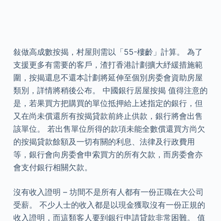
敍做高成數按揭，村屋則需以「55-樓齡」計算。 為了
支援更多有需要的客戶，渣打香港計劃擴大紓緩措施範
圍，按揭還息不還本計劃將延伸至個別房委會資助房屋
類別，詳情將稍後公布。 中國銀行居屋按揭 值得注意的
是，若果買方把購買的單位抵押給上述指定的銀行，但
又在尚未償還所有按揭貸款前終止供款，銀行將會出售
該單位。 若出售單位所得的款項未能全數償還買方尚欠
的按揭貸款餘額及一切有關的利息、法律及行政費用
等，銀行會向房委會申索買方的所有欠款，而房委會亦
會支付銀行相關欠款。
沒有收入證明 – 坊間不是所有人都有一份正職在大公司
受薪。 不少人士的收入都是以現金獲取沒有一份正規的
收入證明，而這類客人要到銀行申請貸款非常困難。 值