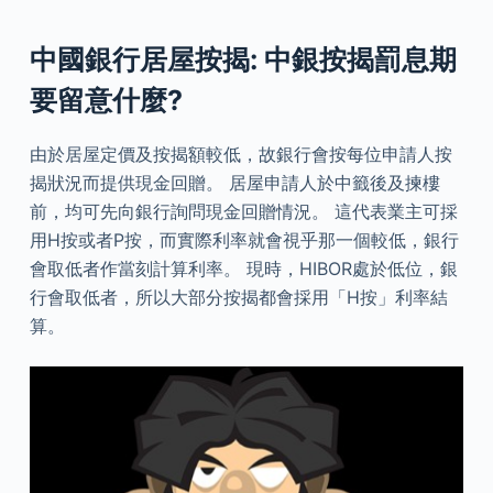
中國銀行居屋按揭: 中銀按揭罰息期
要留意什麼?
由於居屋定價及按揭額較低，故銀行會按每位申請人按
揭狀況而提供現金回贈。 居屋申請人於中籤後及揀樓
前，均可先向銀行詢問現金回贈情況。 這代表業主可採
用H按或者P按，而實際利率就會視乎那一個較低，銀行
會取低者作當刻計算利率。 現時，HIBOR處於低位，銀
行會取低者，所以大部分按揭都會採用「H按」利率結
算。