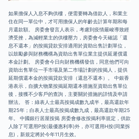
如果擔保人入息不夠供樓，便需要轉為借款人，和業主
住在同一單位中，才可用擔保人的年齡去計算年期和每
月還款額。 房委會發言人表示，考慮到疫情嚴峻導致經
濟受挫，為減輕業主的供樓壓力，房委會今天確認「還
息不還本」的按揭貸款安排適用於資助出售計劃單位，
以鼓勵參與財務機構為資助出售單位業主提供延遲償還
本金計劃。 房委會今日向財務機構發信，同意他們可向
資助出售單位一手市場及第二巿場計劃的按揭人，提供
延期償還本金的按揭貸款安排（還息不還本）。 中銀香
港表示，自擴大物業按揭延期還本措施至資助出售單位
後，接獲不少客戶的查詢，主要關於措施的詳情及申請
辦法。 答：綠表人士最高按揭成數九成半，最高還款年
期25年；白表人士最高按揭成數九成，最高還款年期25
年。 中國銀行居屋按揭 房委會修改按揭利率規定，供款
人除了可選用P按(最優惠利率)外，亦可選用H按(同業拆
息)，新規定將於今年11月生效。