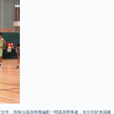
發文件，指每位議員將獲編配一間議員辦事處，並分別於會議廳