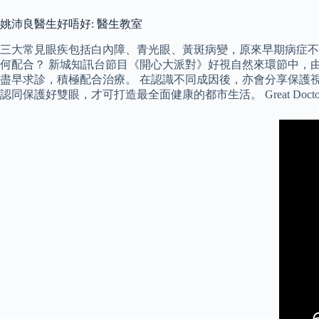
姚沛良醫生好唔好: 醫生教室
三大常見眼疾包括白內障、青光眼、黃斑病變，原來早期病症不
何配合？ 新城知訊台節目《開心大派對》好視自然來環節中，
盡早求診，積極配合治療。 在認識不同成因後，亦會分享保護
認同保護好雙眼，才可打造最全面健康的都市生活。 Great Doc