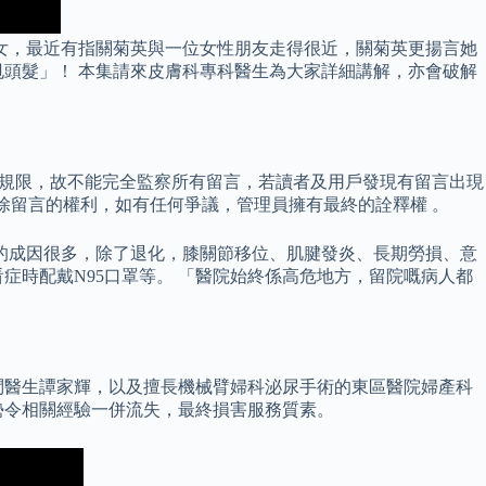
女，最近有指關菊英與一位女性朋友走得很近，關菊英更揚言她
頭髮」！ 本集請來皮膚科專科醫生為大家詳細講解，亦會破解
所規限，故不能完全監察所有留言，若讀者及用戶發現有留言出現
刪除留言的權利，如有任何爭議，管理員擁有最終的詮釋權 。
的成因很多，除了退化，膝關節移位、肌腱發炎、長期勞損、意
症時配戴N95口罩等。 「醫院始終係高危地方，留院嘅病人都
問醫生譚家輝，以及擅長機械臂婦科泌尿手術的東區醫院婦產科
勢令相關經驗一併流失，最終損害服務質素。