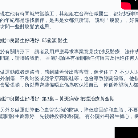
現在他有時間就想當義工，其姐姐在台灣任職醫生，都好想到非
的年紀都是想找個伴，是男是女都無所謂。 說到「脫髮」，好
坊間一些對脫髮的迷思。
姚沛良醫生好唔好: 邱俊源 醫生
於有關情形下，讀者及用戶應尋求專業意見(如涉及醫療、法律
問題，請聯絡我們。 香港討論區有權刪除任何留言及拒絕任何人
做運動或者走路時，感到膝蓋發出喀喀聲，像卡住了？ 不少人
外創傷、不良站姿或經常穿高跟鞋等，也會導致膝關節痛。 他
會緊張啲，所以帶齊裝備唔止係為咗保護自己，仲係希望病人都
姚沛良醫生好唔好: 第3集 – 黃斑病變 把握治療黃金期
另外多做運動降低心血管疾病的防線，降低膽固醇和血脂，不要
顧問醫生劉雅婷，先後轉投養和醫院。 有公院外科醫生擔心，