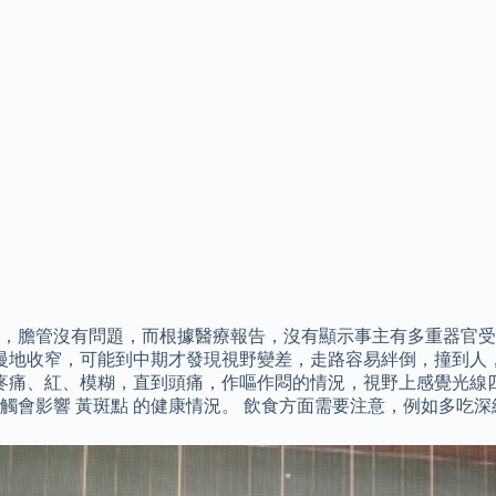
，膽管沒有問題，而根據醫療報告，沒有顯示事主有多重器官受
窄，慢慢地收窄，可能到中期才發現視野變差，走路容易絆倒，撞到
到疼痛、紅、模糊，直到頭痛，作嘔作悶的情況，視野上感覺光線
會影響 黃斑點 的健康情況。 飲食方面需要注意，例如多吃深