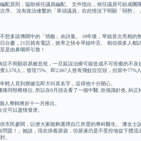
編配原則，協助候任議員編配。 文件指出，候任議員可組成團
次序。 沒有政治連繫的「單頭議員」在此情況下明顯「弱勢」
想多談傳聞中的「情敵」佘詩曼。 18年後，琴姐首次亮相的無
9日台慶，21日就有電話，效率之快令琴姐咋舌。 相信很多人都
至是由鼻咽癌引致！
病症不明顯容易被忽視，一旦延誤治療可能造成不可痊癒的不良
3,578人，發現75%、即2,667人曾有飛蚊症症狀，但當中7
名年輕人見到鄧健泓即大叫其名字，逗得他十分開心。
痛同頸椎移位, 所以在8月頭去看了一個中醫, 佢係識針灸, 糾正移
而首張個人專輯將於十一月推出。
今次可以盡情發泄。
供市民參閱，以便大家能夠選擇自己所需的專科醫生。 潘女士
又有問題！」她說，現在掛着尿袋，但尿液仍是不受控地從下體流
肘。