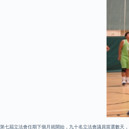
第七屆立法會任期下個月就開始，九十名立法會議員當選數天，