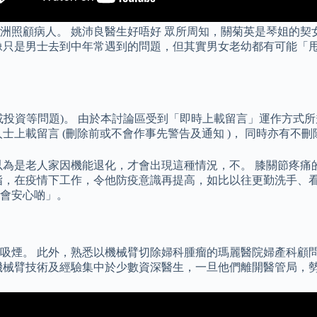
洲照顧病人。 姚沛良醫生好唔好 眾所周知，關菊英是琴姐的契
像只是男士去到中年常遇到的問題，但其實男女老幼都有可能「甩
或投資等問題)。 由於本討論區受到「即時上載留言」運作方式
士上載留言 (刪除前或不會作事先警告及通知 )， 同時亦有不
以為是老人家因機能退化，才會出現這種情況，不。 膝關節疼痛
指，在疫情下工作，令他防疫意識再提高，如比以往更勤洗手、看
會安心啲」。
吸煙。 此外，熟悉以機械臂切除婦科腫瘤的瑪麗醫院婦產科顧
機械臂技術及經驗集中於少數資深醫生，一旦他們離開醫管局，