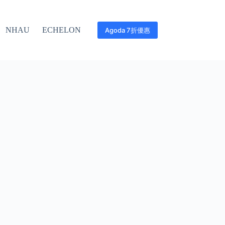
NHAU
ECHELON
Agoda 7折優惠