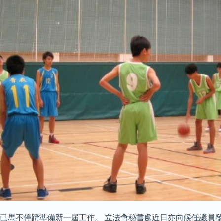
已馬不停蹄準備新一屆工作。 立法會秘書處近日亦向候任議員