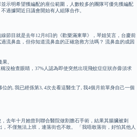
隊並示明希望獲編配的座位範圍，人數較多的團隊可優先獲編配
，不過據聞近日議會開始有人組隊合作。
線節目就是去年12月8日的《歡樂滿東華》，琴姐笑言，台慶前
試過流鼻血，但你知道流鼻血的正確急救方法嗎？ 流鼻血的成因
後果。
7%人稱沒檢查眼睛，37%人認為即使突然出現飛蚊症症狀亦毋須求
位的, 我已經係第3, 4次去看這醫生了, 我4個月前單身自己一個
說，去年十月她曾到聯合醫院做割膽石手術，結果其腸臟被刺
出，不僅無法上班，連落街也不敢。 「我唔敢落街，好怕其他人