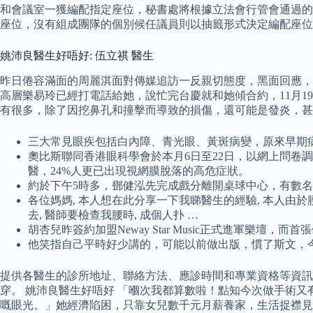
和會議室一獲編配指定座位，秘書處將根據立法會行管會通過的
座位，沒有組成團隊的個別候任議員則以抽籤形式決定編配座位
姚沛良醫生好唔好: 伍立祺 醫生
昨日倦容滿面的周麗淇面對傳媒追訪一反親切態度，黑面回應，不
高層樂易玲已經打電話給她，說忙完台慶就和她傾合約，11月1
有很多，除了因挖鼻孔和撞擊而導致的損傷，還可能是發炎，甚
三大常見眼疾包括白內障、青光眼、黃斑病變，原來早期
奧比斯聯同香港眼科學會於本月6日至22日，以網上問卷調查
醫，24%人更已出現視網膜脫落的高危症狀。
約於下午5時多，鄧健泓先完成戲分離開桌球中心，有數
各位媽媽, 本人想在此分享一下我睇醫生的經驗, 本人由於腰
去, 醫師要檢查我腰時, 成個人扑 …
胡杏兒昨簽約加盟Neway Star Music正式進軍樂壇，
他笑指自己平時好少講的，可能以前做出版，慣了斯文，
提供各醫生的診所地址、聯絡方法、應診時間和專業資格等資訊
穿。 姚沛良醫生好唔好 「嗰次我都算數啦！點知今次做手術
嘅眼光。」她經濟陷困，只靠女兒數千元月薪養家，生活捉襟見