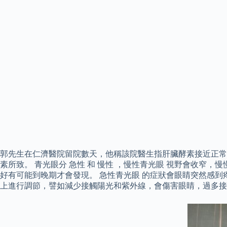
郭先生在仁濟醫院留院數天，他稱該院醫生指肝臟酵素接近正常
素所致。 青光眼分 急性 和 慢性 ，慢性青光眼 視野會收
好有可能到晚期才會發現。 急性青光眼 的症狀會眼睛突然感
上進行調節，譬如減少接觸陽光和紫外線，會傷害眼睛，過多接觸