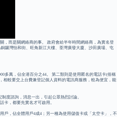
無關，而是關網絡商的事。 政府會給半年時間網絡商，為實名登
分別為銅鑼灣怡和街、旺角新江大樓、荃灣廣發大廈、沙田廣場、屯
00多萬，佔全港百分之44。 第二類則是使用匿名的電話卡(俗稱
上網，相較要交上台費兼登記個人資料的電訊商服務，較為便宜，能
記制度諮詢，消息一出，引起公眾熱烈討論。
的電話卡，都要先實名才可啟用。
用戶，佔全體用戶4成4；另一種為使用儲值卡或「太空卡」，不