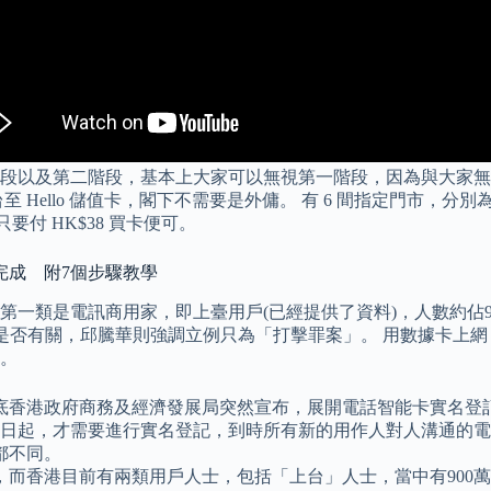
第一階段以及第二階段，基本上大家可以無視第一階段，因為與大家
 Hello 儲值卡，閣下不需要是外傭。 有 6 間指定門市，
要付 HK$38 買卡便可。
須完成 附7個步驟教學
第一類是電訊商用家，即上臺用戶(已經提供了資料)，人數約佔9
安全是否有關，邱騰華則強調立例只為「打擊罪案」。 用數據卡
。
底香港政府商務及經濟發展局突然宣布，展開電話智能卡實名登
 月 1 日起，才需要進行實名登記，到時所有新的用作人對人溝通
都不同。
而香港目前有兩類用戶人士，包括「上台」人士，當中有900萬