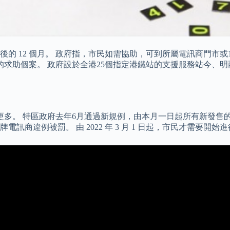
的 12 個月。 政府指，市民如需協助，可到所屬電訊商門市
的求助個案。 政府設於全港25個指定港鐵站的支援服務站今、
萬張更多。 特區政府去年6月通過新規例，由本月一日起所有新發
商違例被罰。 由 2022 年 3 月 1 日起，市民才需要開始