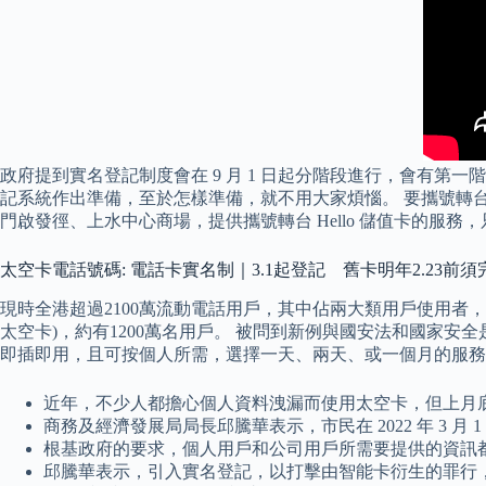
政府提到實名登記制度會在 9 月 1 日起分階段進行，會有
記系統作出準備，至於怎樣準備，就不用大家煩惱。 要攜號轉台至
門啟發徑、上水中心商場，提供攜號轉台 Hello 儲值卡的服務，只
太空卡電話號碼: 電話卡實名制｜3.1起登記 舊卡明年2.23前
現時全港超過2100萬流動電話用戶，其中佔兩大類用戶使用者，
太空卡)，約有1200萬名用戶。 被問到新例與國安法和國家
即插即用，且可按個人所需，選擇一天、兩天、或一個月的服務
近年，不少人都擔心個人資料洩漏而使用太空卡，但上月
商務及經濟發展局局長邱騰華表示，市民在 2022 年 3
根基政府的要求，個人用戶和公司用戶所需要提供的資訊
邱騰華表示，引入實名登記，以打擊由智能卡衍生的罪行，