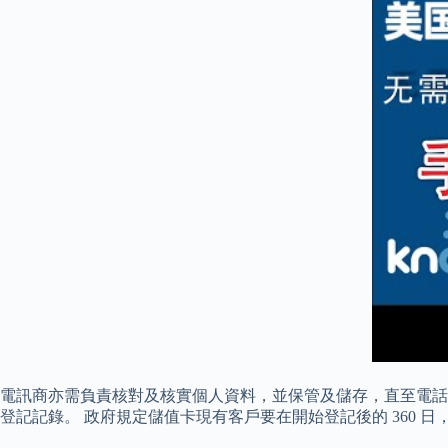
電訊商亦需負責核對及核實個人資料，並保管及儲存，直至電話
登記記錄。 政府規定儲值卡現有客戶要在開始登記後的 360 日，即 