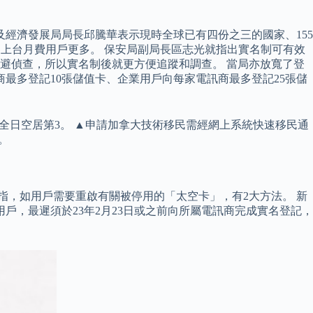
及經濟發展局局長邱騰華表示現時全球已有四份之三的國家、155
起上台月費用戶更多。 保安局副局長區志光就指出實名制可有效
避偵查，所以實名制後就更方便追蹤和調查。 當局亦放寬了登
最多登記10張儲值卡、企業用戶向每家電訊商最多登記25張儲
NA全日空居第3。 ▲申請加拿大技術移民需經網上系統快速移民通
。
指，如用戶需要重啟有關被停用的「太空卡」，有2大方法。 新
，最遲須於23年2月23日或之前向所屬電訊商完成實名登記，