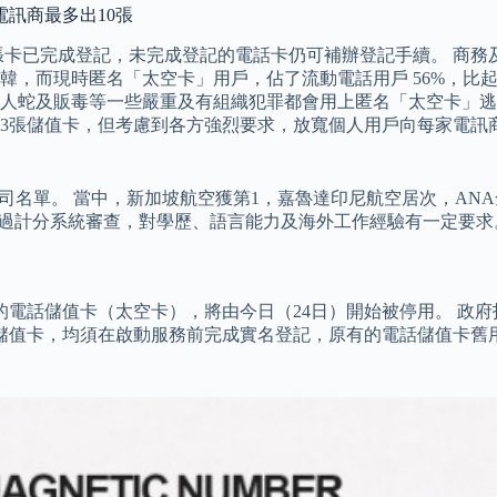
電訊商最多出10張
萬張卡已完成登記，未完成登記的電話卡仍可補辦登記手續。 商務
韓，而現時匿名「太空卡」用戶，佔了流動電話用戶 56%，比
人蛇及販毒等一些嚴重及有組織犯罪都會用上匿名「太空卡」逃
3張儲值卡，但考慮到各方強烈要求，放寬個人用戶向每家電訊商
空公司名單。 當中，新加坡航空獲第1，嘉魯達印尼航空居次，A
前須先經過計分系統審查，對學歷、語言能力及海外工作經驗有一定要求
的電話儲值卡（太空卡），將由今日（24日）開始被停用。 政府
值卡，均須在啟動服務前完成實名登記，原有的電話儲值卡舊用戶