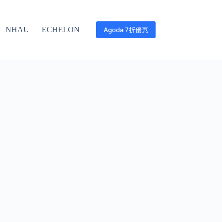
NHAU
ECHELON
Agoda 7折優惠