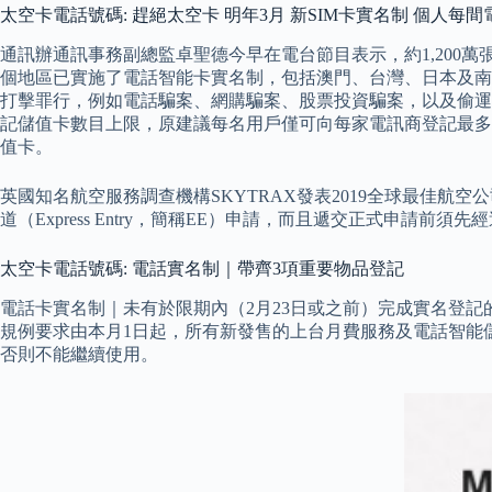
太空卡電話號碼: 趕絕太空卡 明年3月 新SIM卡實名制 個人每間
通訊辦通訊事務副總監卓聖德今早在電台節目表示，約1,200
個地區已實施了電話智能卡實名制，包括澳門、台灣、日本及南
打擊罪行，例如電話騙案、網購騙案、股票投資騙案，以及偷運
記儲值卡數目上限，原建議每名用戶僅可向每家電訊商登記最多
值卡。
英國知名航空服務調查機構SKYTRAX發表2019全球最佳航
道（Express Entry，簡稱EE）申請，而且遞交正式申請
太空卡電話號碼: 電話實名制｜帶齊3項重要物品登記
電話卡實名制｜未有於限期內（2月23日或之前）完成實名登記
規例要求由本月1日起，所有新發售的上台月費服務及電話智能儲
否則不能繼續使用。