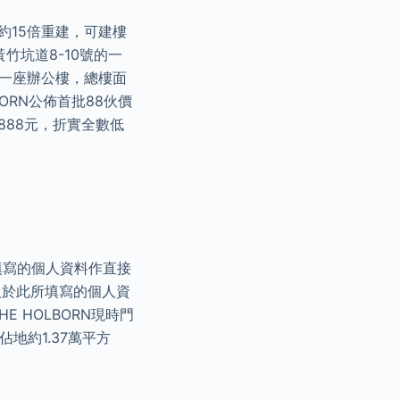
約15倍重建，可建樓
黃竹坑道8-10號的一
為一座辦公樓，總樓面
ORN公佈首批88伙價
888元，折實全數低
填寫的個人資料作直接
人於此所填寫的個人資
 HOLBORN現時門
地約1.37萬平方