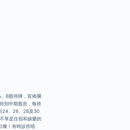
A、B股停牌，宣佈擱
發特別中期股息，每持
4、26、28及30
 不單是住宿和娛樂的
引㗎！有時診所唔