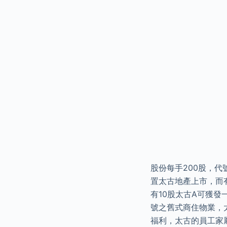
股份每手200股，代
置太古地產上市，而有
有10股太古A可獲發
號之舊式商住物業，
福利，太古的員工家