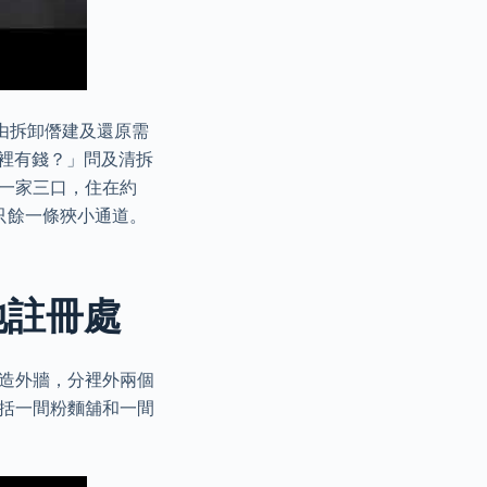
由拆卸僭建及還原需
哪裡有錢？」問及清拆
一家三口，住在約
只餘一條狹小通道。
地註冊處
磚造外牆，分裡外兩個
包括一間粉麵舖和一間