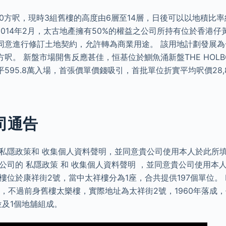
00方呎，現時3組舊樓的高度由6層至14層，日後可以以地積比率
 2014年2月，太古地產擁有50%的權益之公司所持有位於香港仔
同意進行修訂土地契約，允許轉為商業用途。 該用地計劃發展
平方呎。 新盤市場開售反應甚佳，恒基位於鰂魚涌新盤THE HOLB
595.8萬入場，首張價單價錢吸引，首批單位折實平均呎價28,
司通告
 私隱政策和 收集個人資料聲明，並同意貴公司使用本人於此所
公司的 私隱政策 和 收集個人資料聲明 ，並同意貴公司使用本
樓位於康祥街2號，當中太祥樓分為1座，合共提供197個單位。 HE
，不過前身舊樓太樂樓，實際地址為太祥街2號，1960年落成，佔
位及1個地舖組成。