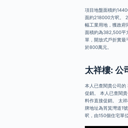
項目地盤面積約144
面約218000方呎。
幅工業用地，獲政府
面積約為382,500
單，開放式戶折實最平
於800萬元。
太祥樓: 公
本人已查閱貴公司的
促銷。 本人已查閱貴
料作直接促銷。 太祥
牌地址為筲箕灣道1號
呎，由150個住宅單