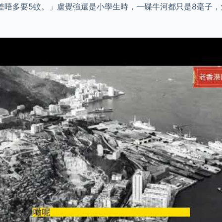
差唔多要5蚊。」盧覺強還是小學生時，一碟牛河都只是8毫子，