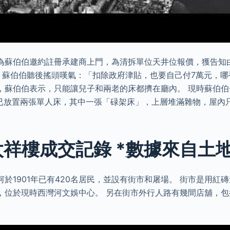
為蘇伯伯邀約註冊承建商上門，為清拆單位天井位報價，獲告知
祥樓 蘇伯伯聽後搖頭嘆氣：「扣除政府津貼，也要自己付7萬元，
，蘇伯伯表示，只能讓兒子和兩老的床都擠在廳內。 現時蘇伯伯
廳已放置兩張單人床，其中一張「碌架床」，上層堆滿雜物，屋內
 太祥樓成交記錄 *數據來自土
於1901年已有420名居民，並設有街市和屠場。 街市是用紅
，位於現時西灣河文娛中心。 另在街市外行人路有幾間店舖，