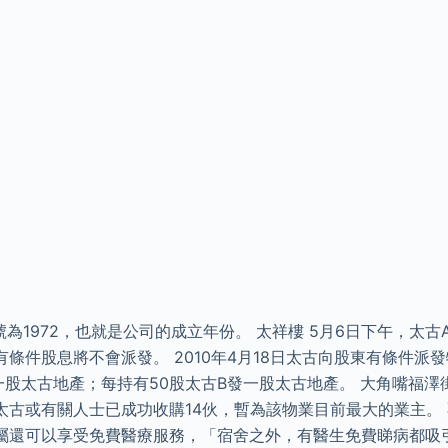
號為1972，也就是公司的成立年份。 太祥樓 5月6日下午，太古
條件股息將不會派發。 2010年4月18日太古向股東有條件派
一股太古地產；每持有50股太古B發一股太古地產。 大角嘴福澤街2
太古或有關人士已成功收購14伙，暫為該物業目前最大的業主。
屬還可以享受免費醫療服務，「宿舍之外，有醫生免費睇病都吸