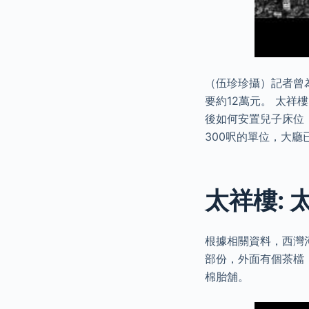
（伍珍珍攝）記者曾
要約12萬元。 太
後如何安置兒子床位
300呎的單位，大
太祥樓:
根據相關資料，西灣河
部份，外面有個茶檔
棉胎舖。