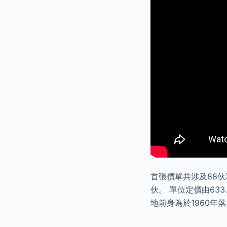
首張價單共涉及88伙
伙。 單位定價由633
地前身為於1960年