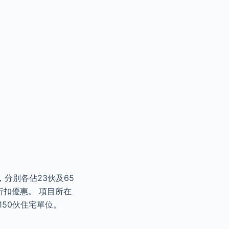
分別各佔23伙及65
%折扣優惠。 項目所在
150伙住宅單位。