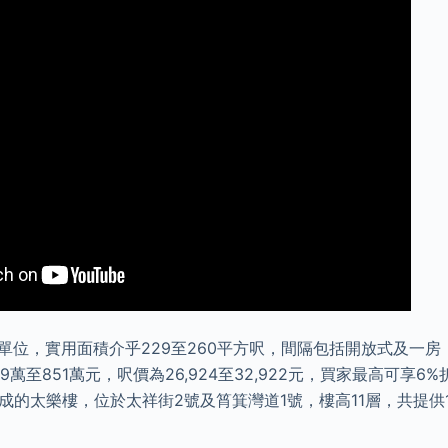
單位，實用面積介乎229至260平方呎，間隔包括開放式及一房，
.9萬至851萬元，呎價為26,924至32,922元，買家最高可享6
落成的太樂樓，位於太祥街2號及筲箕灣道1號，樓高11層，共提供