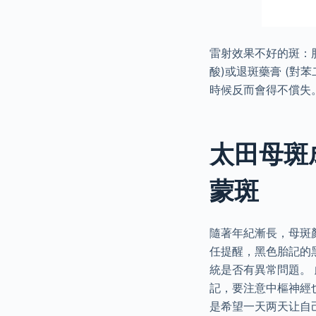
雷射效果不好的斑：
酸)或退斑藥膏 (對
時候反而會得不償失
太田母斑成
蒙斑
隨著年紀漸長，母斑
任提醒，黑色胎記的
統是否有異常問題。
記，要注意中樞神經
是希望一天两天让自