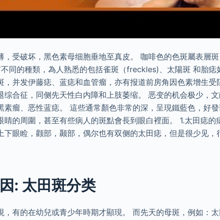
，受破坏，黑色素母细胞垂地至真皮。 咖啡色的色斑屬表層斑（ep
） ，有不同的種類，為人熟悉的包括雀斑（freckles)、太陽斑 和胎
斑，并发伊藤痣、蓝痣和血管瘤，亦有报道前房角因色素增生受
退综合征，同侧先天性白内障和上肢萎缩。 恶变的机会极少，
黑素瘤、恶性蓝痣。 這些通常顏色非常的深，呈現鐵藍色，好
眼睛的周圍，甚至有些病人的斑點會長到眼白裡面。 1.太田痣的
上下眼睑，颧部，颞部，偶尔也有双侧的太田痣，但是很少见，
因: 太田斑分类
現，有的在幼兒或青少年時期才顯現。 而先天的母斑，例如：