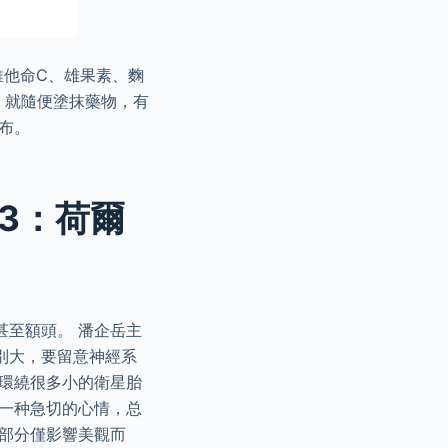
維他命C、雄果素、麴
，就隨便塗抹藥物，有
布。
型3：荷爾
甚至額頭。 潘企岳主
別大，要留意神經系
圍環繞很多小的衛星胎
有一种急切的心情，总
部分僅影響美觀而