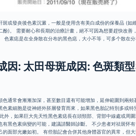
肝斑或發炎後色素沉澱，一般是使用含有美白成份的保養品 (如
苯二酚)。 需要耐心和長期的治療計畫，絕不可因為想要趕快改善
。 色素痣是在全身散在分布的黑色痣，大小不等，可多个散在分
因: 太田母斑成因: 色斑類
顏色通常會漸漸加深，甚至數目還有可能增加，延伸範圍到兩頰
黑色素細胞是從神經外胚層發育而來，如果黑色胎記特別多或特
 此外，如果巨大先天性黑色素痣長在頭頸部、背部中線處或周
也有黑色素病變的可能，建議請醫師診斷。 不少患者对祛斑怀
己的面部光嫩如初。 有些胎記會合併其他身體器官的異常，但大