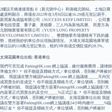
2樓設天橋連接形點 II（新元朗中心）和港鐵元朗站。 土地註冊
處資料顯示，商場在2022年在3月8日以逾16.29億元登記易手。
新買家為成協有限公司（SUCCESS KEEP LIMITED），公司董
事包括雷霆、董子豪、黃植榮，三人均為新地高層。 而賣方為
元朗物業發展有限公司（YUEN LONG PROPERTY
DEVELOPMENT LIMITED）。 整體物業市場價格有下跌的趨
勢，曾經熱炒的車位亦出現蝕讓情況。 大埔太湖花園地庫單號
車位以約118萬元登記售出，較約3年前成交價貶值約28.5%。
太湖花園車位出租: 香港車位
我們可否完成 ParkingHK.com 網上協議，繳付服務費用，讓律師
準備文件? ＊ 你不能提及聯絡方式／‎車位號碼，否則帳户將被封
鎖。 我提議在雙方確認ParkingHK.com 網上協議後_____天內完
成買賣合約並成交＊ 你不能提及聯絡方式／‎車位號碼，否則帳
户將被封鎖。 我提議在雙方簽署ParkingHK.com網上協議後7天
內簽署正式買賣合約及交付_____%正式訂金.＊ 你不能提及聯絡
方式／‎車位號碼，否則帳户將被封鎖。 太湖花園車位出租 我提
議在雙方簽署ParkingHK.com網上協議後24小時內繳付_____%臨
時訂金＊ 你不能提及聯絡方式／‎車位號碼，否則帳户將被封