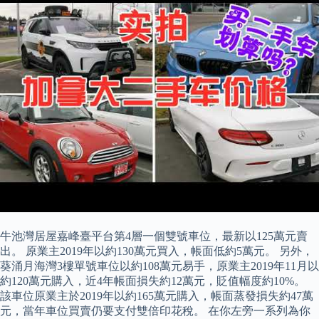
牛池灣居屋嘉峰臺平台第4層一個雙號車位，最新以125萬元賣
出。 原業主2019年以約130萬元買入，帳面低約5萬元。 另外，
葵涌月海灣3樓單號車位以約108萬元易手，原業主2019年11月以
約120萬元購入，近4年帳面損失約12萬元，貶值幅度約10%。
該車位原業主於2019年以約165萬元購入，帳面蒸發損失約47萬
元，當年車位買賣仍要支付雙倍印花稅。 在你左旁一系列為你