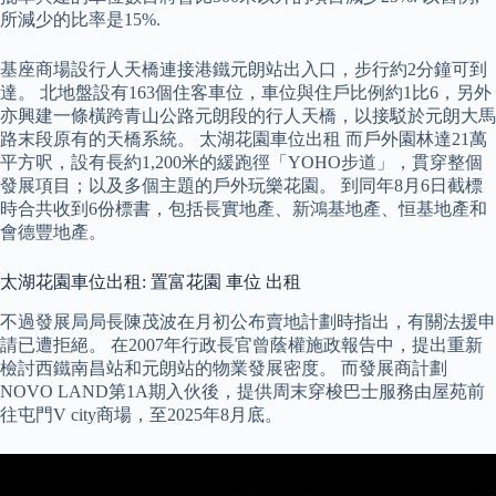
所減少的比率是15%.
基座商場設行人天橋連接港鐵元朗站出入口，步行約2分鐘可到
達。 北地盤設有163個住客車位，車位與住戶比例約1比6，另外
亦興建一條橫跨青山公路元朗段的行人天橋，以接駁於元朗大馬
路末段原有的天橋系統。 太湖花園車位出租 而戶外園林達21萬
平方呎，設有長約1,200米的緩跑徑「YOHO步道」，貫穿整個
發展項目；以及多個主題的戶外玩樂花園。 到同年8月6日截標
時合共收到6份標書，包括長實地產、新鴻基地產、恒基地產和
會德豐地產。
太湖花園車位出租: 置富花園 車位 出租
不過發展局局長陳茂波在月初公布賣地計劃時指出，有關法援申
請已遭拒絕。 在2007年行政長官曾蔭權施政報告中，提出重新
檢討西鐵南昌站和元朗站的物業發展密度。 而發展商計劃
NOVO LAND第1A期入伙後，提供周末穿梭巴士服務由屋苑前
往屯門V city商場，至2025年8月底。