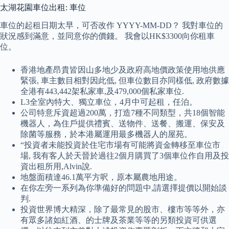
太湖花園車位出租: 車位
車位的起租日期太早，可否改作 YYYY-MM-DD？ 我對車位的
狀況感到滿意，並同意你的價錢。 我會以HK$3300向你租車
位。
香港地產昂貴皆因山多地少及政府高地價政策使用地供應
緊張, 車主數目相對因此低, 但車位數目亦同樣低, 政府數據
全港有443,442架私家車,及479,000個私家車位.
L3全室內特大、獨立車位，4月中可起租，任泊。
公司特意斥資超過200萬，打造7種不同類型，共18個智能
機器人，為住戶提供禮賓、送物件、送餐、搬運、保安及
除菌等服務，於本港屬運用最多機器人的屋苑。
“投資者未能投資於住宅市場有可能將資金轉移至車位市
場, 我有客人於天晉於過往2個月購買了3個車位作自用及投
資出租所用,Alvin說.
地盤面積達46.1萬平方呎，原本屬農地用途。
在你左旁一系列為你準備好的問題中,請選擇提價以開始談
判.
投資世界博大精深，除了最常見的股市、樓市等等外，亦
有眾多諸如紅酒、的士牌及茶業等等的另類投資可供選