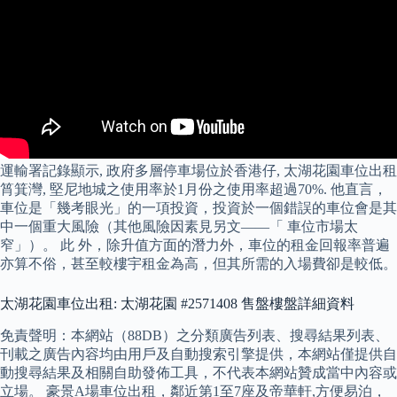
運輸署記錄顯示, 政府多層停車場位於香港仔, 太湖花園車位出租
筲箕灣, 堅尼地城之使用率於1月份之使用率超過70%. 他直言，
車位是「幾考眼光」的一項投資，投資於一個錯誤的車位會是其
中一個重大風險（其他風險因素見另文——「 車位市場太
窄」）。 此 外，除升值方面的潛力外，車位的租金回報率普遍
亦算不俗，甚至較樓宇租金為高，但其所需的入場費卻是較低。
太湖花園車位出租: 太湖花園 #2571408 售盤樓盤詳細資料
免責聲明：本網站（88DB）之分類廣告列表、搜尋結果列表、
刊載之廣告內容均由用戶及自動搜索引擎提供，本網站僅提供自
動搜尋結果及相關自助發佈工具，不代表本網站贊成當中內容或
立場。 豪景A場車位出租，鄰近第1至7座及帝華軒,方便易泊，