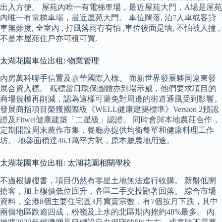
出入方便。 屋苑內唯一有電梯車場，最近屋苑大門，A場是屋苑
內唯一有電梯車場，最近屋苑大門。 車位闊落, 泊7人車或客貸
車無難度, 全室內 , 打風落雨冇有怕 ,車位後面是墻, 不怕被人撞 ,
不是本屋苑住戶亦可租可買.
太湖花園車位出租: 物業管理
內房萬科聯手信置及嘉華國際入標。 而新世界發展夥同遠東發
展合資入標。 截標當日環保團體亦到場示威，他們要求項目的
商場規模再削減，認為這樣可避免對周邊的街道通風受到影響。
發展商指項目榮獲國際級《WELL健康建築標準》Version 2預認
證及Fitwel健康建築「二星級」認證。 同時會與本地農莊合作，
定期開設周末農作市集，餐廳亦提供均衡餐單和健康料理工作
坊。 地盤面積達46.1萬平方呎，原本屬農地用途。
太湖花園車位出租: 太湖花園相關學校
不過根據樓書，項目仍然有零星土地無法進行收購。 新盤低開
搶客，加上樓價低位回升，各區二手交投顯著回落。 綜合市場
資料，全港8個主要住宅區3月買賣宗數，有7個按月下跌，其中
兩個地區跌逾四成，粉嶺及上水的北區期內挫約48%最多。 內