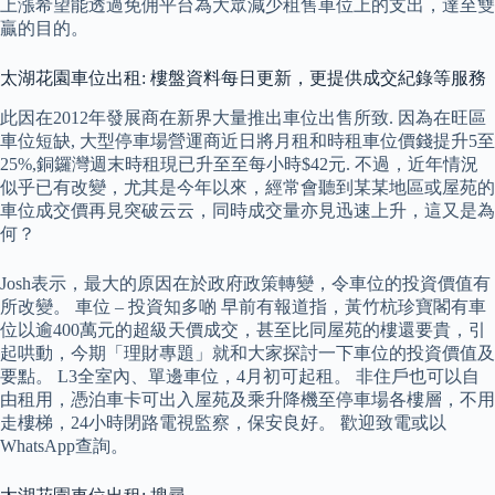
上漲希望能透過免佣平台為大眾減少租售車位上的支出，達至雙
贏的目的。
太湖花園車位出租: 樓盤資料每日更新，更提供成交紀錄等服務
此因在2012年發展商在新界大量推出車位出售所致. 因為在旺區
車位短缺, 大型停車場營運商近日將月租和時租車位價錢提升5至
25%,銅鑼灣週末時租現已升至至每小時$42元. 不過，近年情況
似乎已有改變，尤其是今年以來，經常會聽到某某地區或屋苑的
車位成交價再見突破云云，同時成交量亦見迅速上升，這又是為
何？
Josh表示，最大的原因在於政府政策轉變，令車位的投資價值有
所改變。 車位 – 投資知多啲 早前有報道指，黃竹杭珍寶閣有車
位以逾400萬元的超級天價成交，甚至比同屋苑的樓還要貴，引
起哄動，今期「理財專題」就和大家探討一下車位的投資價值及
要點。 L3全室內、單邊車位，4月初可起租。 非住戶也可以自
由租用，憑泊車卡可出入屋苑及乘升降機至停車場各樓層，不用
走樓梯，24小時閉路電視監察，保安良好。 歡迎致電或以
WhatsApp查詢。