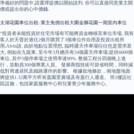
準備好的問題中,請選擇提價以開始談判. 你可以直接同意業主開
價或提出你的心中價錢.
太湖花園車位出租: 業主免佣出租大圍金獅花園一期室內車位
“投資者未能投資於住宅市場有可能將資金轉移至車位市場, 我有
客人於天晉於過往2個月購買了3個車位作自用及投資出租所
用,Alvin說. 由於地點位置理想, 臨時露天停車場往往也是需求甚
大, 例如在九龍東, 至今年3月總共有34個露天停車場,提供6600個
車位, 其中5個停車場之使用率達90%. 整個工程分四個晩上進
行，並動員300個專業人員。 發展商指技術可節省時間，同時減
低對周邊居民及鐵路運作的影響。 根據批地條款，南地盤地面
將提供1.32萬平方呎有蓋園景廣場及有蓋行人通道。 而1樓設社
區設施，包括家庭服務中心和兒童青少年服務中心。