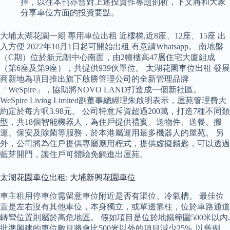
擇，以往本刊亦曾對上述投資作專題剖析，下文將和大家
分享車位方面的投資要點。
大埔太湖花園一期 專用車位出租 近樓梯,近8座、12座、15座 出
入方便 2022年10月1日起可開始出租 有意請Whatsapp。 南地盤
（C期）位於新元朗中心南面，由2幢樓高47層住宅大廈組成
（第6座及第9座），共提供939伙單位。 太湖花園車位出租 發展
商新地為項目推出旗下啟勝管理公司的全新管理品牌
「WeSpire」，協助將NOVO LAND打造成一個新社區。
WeSpire Living Limited副董事總經理朱啟明表示，屋苑管理費大
約定於每方呎3.98元。 公司特意斥資超過200萬，打造7種不同類
型，共18個智能機器人，為住戶提供禮賓、送物件、送餐、搬
運、保安及除菌等服務，於本港屬運用最多機器人的屋苑。 另
外，公司將為住戶提供專屬應用程式，提供虛擬鎖匙，可以透過
藍芽開門，讓住戶可體驗免觸進出屋苑。
太湖花園車位出租: 大埔新興花園車位
車主租用停車位需留意車位附近是否有渠位、冷氣槽。 最佳位
置是左右沒有其他車位，本身獨立，或單邊靠柱，位於車路通道
轉彎位置則屬於高危地區。 假如項目是位於地鐵範圍500米以內,
批準興建的車位數目將會比500米以外的項目減少25%. 以舊例,