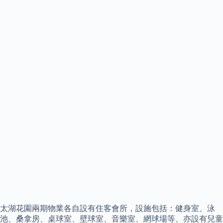
太湖花園兩期物業各自設有住客會所，設施包括：健身室、泳
池、桑拿房、桌球室、壁球室、音樂室、網球場等、亦設有兒童