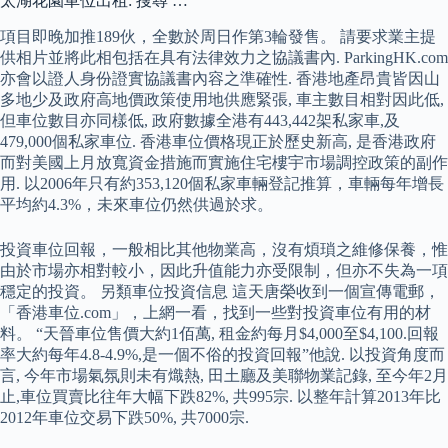
太湖花園車位出租: 搜尋 …
項目即晚加推189伙，全數於周日作第3輪發售。 請要求業主提
供相片並將此相包括在具有法律效力之協議書內. ParkingHK.com
亦會以證人身份證實協議書內容之準確性. 香港地產昂貴皆因山
多地少及政府高地價政策使用地供應緊張, 車主數目相對因此低,
但車位數目亦同樣低, 政府數據全港有443,442架私家車,及
479,000個私家車位. 香港車位價格現正於歷史新高, 是香港政府
而對美國上月放寬資金措施而實施住宅樓宇市場調控政策的副作
用. 以2006年只有約353,120個私家車輛登記推算，車輛每年增長
平均約4.3%，未來車位仍然供過於求。
投資車位回報，一般相比其他物業高，沒有煩瑣之維修保養，惟
由於市場亦相對較小，因此升值能力亦受限制，但亦不失為一項
穩定的投資。 另類車位投資信息 這天唐榮收到一個宣傳電郵，
「香港車位.com」，上網一看，找到一些對投資車位有用的材
料。 “天晉車位售價大約1佰萬, 租金約每月$4,000至$4,100.回報
率大約每年4.8-4.9%,是一個不俗的投資回報”他說. 以投資角度而
言, 今年市場氣氛則未有熾熱, 田土廳及美聯物業記錄, 至今年2月
止,車位買賣比往年大幅下跌82%, 共995宗. 以整年計算2013年比
2012年車位交易下跌50%, 共7000宗.