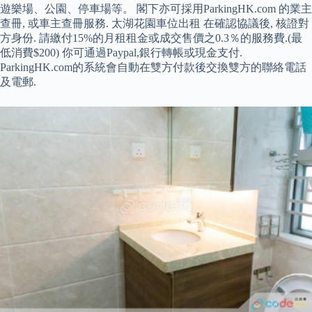
遊樂場、公園、停車場等。 閣下亦可採用ParkingHK.com 的業主
查冊, 或車主查冊服務. 太湖花園車位出租 在確認協議後, 核證對
方身份. 請繳付15%的月租租金或成交售價之0.3％的服務費.(最
低消費$200) 你可通過Paypal,銀行轉帳或現金支付.
ParkingHK.com的系統會自動在雙方付款後交換雙方的聯絡電話
及電郵.