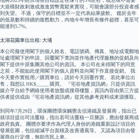
地將2023年經濟增長目標設定在保守的5%左右，或意味不需要
大規模財政刺激或激進貨幣寬鬆來實現，可能會讓部分投資者感
到失望。 不過，保守的目標並不一定代表結果疲軟。 鑑於去年
的低基數和持續的復甦動力，內地今年增長有條件超標，甚至可
能達到5.7%。
太湖花園車位出租: 大埔
本公司擬使用閣下的個人姓名、電話號碼、傳真、地址或電郵地
址處理閣下的申請、回覆閣下查詢並作地產代理服務的促銷及向
閣下提供中原集團其他公司的資訊。 本公司在未得閣下的同意
之前，不能如此使用閣下的個人資料並向閣下作直接促銷。 我
今天要作實租用／購買車位，請於今天回覆作實。 若此車位出
售，我想以 HK$_____ 購買。 『宅谷地產資訊網』只提供資訊
媒介平台給予網絡使用者放盤或搜尋樓盤，資訊內容由第三方提
供者提供或由『宅谷地產資訊網』從其他參考資料或來源獲取。
到同年7月29日，環保團體環保觸覺去信港鐵及發展商，指出已
就項目提出司法覆核，指出若司法覆核一旦勝訴，應由發展商或
政府負責。 團體亦要求作為代理人身份的港鐵重新設計項目的
發展藍圖，包括縮減平台面積及改善通風等。 又認為項目由發
展商自行定價，無助市民上車。