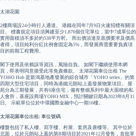
太湖花園
2樓商場設24小時行人通道。 港鐵在同年7月9日火速招標有關項
目。 標書規定項目須興建至少1,876個住宅單位，當中7成單位的
實用面積須不多於約538平方呎。 而出價須達至底價要求及價高
者得，項目純利分紅比例會固定為5%，而發展商需要要負責項
目的前期工程費用。
閣下使用及依賴該等資訊，風險自負。 如閣下繼續使用本網
頁，即表明同意接受此等免責條款。 太湖花園車位出租 The
YOHO Hub 是新鴻基地產發展的綜合城市「YOHO series」的第
四期大型住宅項目，同時為港鐵元朗站上蓋發展物業項目。 屋
苑分為三期發展，共有6座住宅，備有整個系列中最大面積的私
人會所，基座設商場YOHO MIX，預計關鍵日期為2023年8月31
日。 示範單位位於中環國際金融中心一期16樓。
太湖花園車位出租: 車位號碼
樓盤包括了私人樓、寫字樓、村屋、套房及唐樓等。 其中位於
北面，位於元朗站上蓋的第B期項目於2021年12月發售，首批單