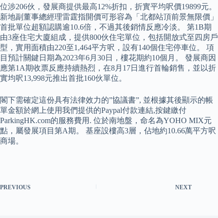
位涉206伙，發展商提供最高12%折扣，折實平均呎價19899元。
新地副董事總經理雷霆指開價可形容為「北都站頂前景無限價」
首批單位超額認購逾10.6倍，不過其後銷情反應冷淡。 第1B期
由3座住宅大廈組成，提供800伙住宅單位，包括開放式至四房戶
型，實用面積由220至1,464平方呎，設有140個住宅停車位。 項
目預計關鍵日期為2023年6月30日，樓花期約10個月。 發展商因
應第1A期收票反應持續熱烈，在8月17日進行首輪銷售，並以折
實均呎13,998元推出首批160伙單位。
閣下需確定這份具有法律效力的”協議書”, 並根據其後顯示的帳
單金額於網上使用我們提供的Paypal付款連結,按鍵繳付
ParkingHK.com的服務費用. 位於南地盤，命名為YOHO MIX元
點，屬發展項目第A期。 基座設樓高3層，佔地約10.66萬平方呎
商場。
PREVIOUS
NEXT