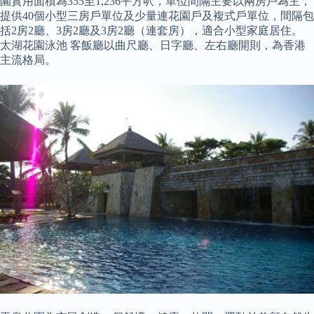
園實用面積為355至1,236平方呎，單位間隔主要以兩房戶為主，
提供40個小型三房戶單位及少量連花園戶及複式戶單位，間隔包
括2房2廳、3房2廳及3房2廳（連套房），適合小型家庭居住。
太湖花園泳池 客飯廳以曲尺廳、日字廳、左右廳開則，為香港
主流格局。