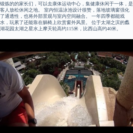
锻炼的的家长们，可以去康体运动中心，集健康休闲于一体，是
客人放松休闲之地。 室内恒温泳池设计很赞，落地玻璃窗强化
了通透性，也将外部景观与室内空间融合。 一年四季都能戏
水，玩累了还能靠在躺椅上欣赏窗外风景。 位于太湖之滨的蠡
湖花园太湖之星水上摩天轮高约115米，比西山高约40米。