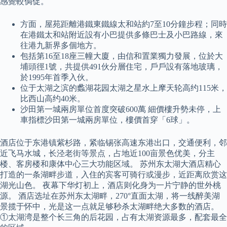
感覺較侷促。
方面，屋苑距離港鐵東鐵線太和站約7至10分鐘步程；同時
在港鐵太和站附近設有小巴提供多條巴士及小巴路線，來
往港九新界多個地方。
包括第16至18座三幢大廈，由信和置業獨力發展，位於大
埔頭徑1號，共提供491伙分層住宅，戶戶設有落地玻璃，
於1995年首季入伙。
位于太湖之滨的蠡湖花园太湖之星水上摩天轮高约115米，
比西山高约40米。
沙田第一城兩房單位首度突破600萬 細價樓升勢未停，上
車指標沙田第一城兩房單位，樓價首穿「6球」。
酒店位于东港镇紫杉路，紧临锡张高速东港出口，交通便利，邻
近飞马水城，长泾老街等景点，占地近100亩景色优美，分主
楼、客房楼和康体中心三大功能区域。 苏州东太湖大酒店精心
打造的一条湖畔步道，入住的宾客可骑行或漫步，近距离欣赏这
湖光山色。 夜幕下华灯初上，酒店则化身为一片宁静的世外桃
源。 酒店选址在苏州东太湖畔，270°直面太湖，将一线醉美湖
景揽于怀中，光是这一点就足够秒杀太湖畔绝大多数的酒店。
①太湖湾是整个长三角的后花园，占有太湖资源最多，配套最全