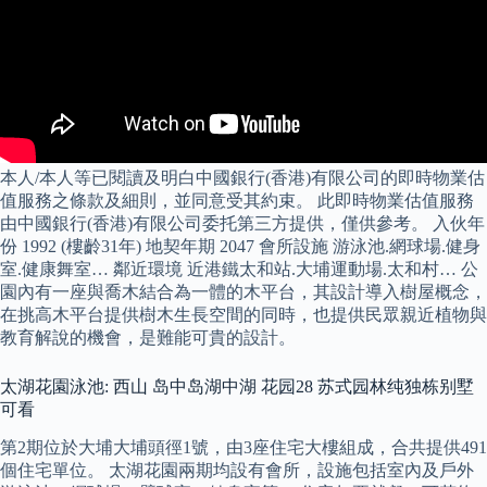
本人/本人等已閱讀及明白中國銀行(香港)有限公司的即時物業估
值服務之條款及細則，並同意受其約束。 此即時物業估值服務
由中國銀行(香港)有限公司委托第三方提供，僅供參考。 入伙年
份 1992 (樓齡31年) 地契年期 2047 會所設施 游泳池.網球場.健身
室.健康舞室… 鄰近環境 近港鐵太和站.大埔運動場.太和村… 公
園內有一座與喬木結合為一體的木平台，其設計導入樹屋概念，
在挑高木平台提供樹木生長空間的同時，也提供民眾親近植物與
教育解說的機會，是難能可貴的設計。
太湖花園泳池: 西山 岛中岛湖中湖 花园28 苏式园林纯独栋别墅
可看
第2期位於大埔大埔頭徑1號，由3座住宅大樓組成，合共提供491
個住宅單位。 太湖花園兩期均設有會所，設施包括室內及戶外