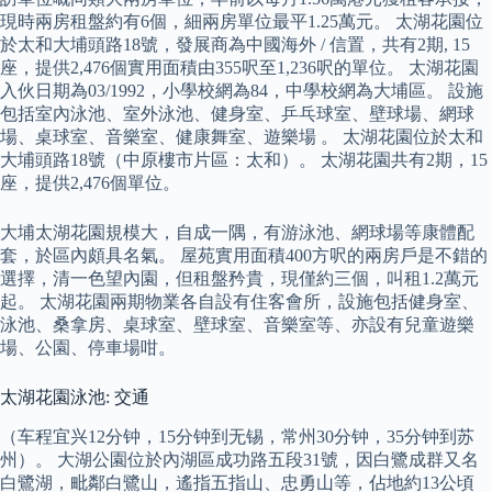
現時兩房租盤約有6個，細兩房單位最平1.25萬元。 太湖花園位
於太和大埔頭路18號，發展商為中國海外 / 信置，共有2期, 15
座，提供2,476個實用面積由355呎至1,236呎的單位。 太湖花園
入伙日期為03/1992，小學校網為84，中學校網為大埔區。 設施
包括室內泳池、室外泳池、健身室、乒乓球室、壁球場、網球
場、桌球室、音樂室、健康舞室、遊樂場 。 太湖花園位於太和
大埔頭路18號（中原樓市片區：太和）。 太湖花園共有2期，15
座，提供2,476個單位。
大埔太湖花園規模大，自成一隅，有游泳池、網球場等康體配
套，於區內頗具名氣。 屋苑實用面積400方呎的兩房戶是不錯的
選擇，清一色望內園，但租盤矜貴，現僅約三個，叫租1.2萬元
起。 太湖花園兩期物業各自設有住客會所，設施包括健身室、
泳池、桑拿房、桌球室、壁球室、音樂室等、亦設有兒童遊樂
場、公園、停車場咁。
太湖花園泳池: 交通
（车程宜兴12分钟，15分钟到无锡，常州30分钟，35分钟到苏
州）。 大湖公園位於內湖區成功路五段31號，因白鷺成群又名
白鷺湖，毗鄰白鷺山，遙指五指山、忠勇山等，佔地約13公頃