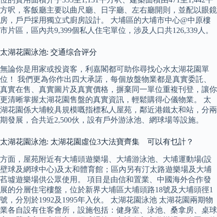
方呎，客飯廳主要以曲尺廳、日字廳、左右廳開則，並配以眼鏡
房，戶戶採用獨立式廚房設計。 大埔區的大埔市中心@中原樓
市片區，區內共9,399個私人住宅單位，涉及人口共126,339人。
太湖花園泳池: 交通综合评分
無論你是用家或投資客，利嘉閣都可助你尋找心水太湖花園單
位！ 我們更為你作出四大承諾，每個放盤物業都是真實委託、
真實在售、真實圖片及真實價格，摒棄同一單位重複刊登，讓你
更清晰掌握太湖花園售盤的真實資訊，輕鬆購得心儀物業。 太
湖花園係大埔較具規模嘅指標私人屋苑，鄰近港鐵太和站，分兩
期發展，合共近2,500伙，設有戶外游泳池、網球場等設施。
太湖花園泳池: 太湖花園虛位3大法寶齊集 可以有乜計？
方面，屋苑附近有大埔頭遊樂場、大埔游泳池、大埔運動場(設
壁球及網球中心)及太和體育館；區內另有汀太路遊樂場及大埔
萏墟遊樂場供公眾使用。 項目是由信和置業、中國海外合作發
展的分層住宅樓盤，位於新界大埔區大埔頭路18號及大埔頭徑1
號，分別於1992及1995年入伙。 太湖花園泳池 太湖花園兩期物
業各自設有住客會所，設施包括：健身室、泳池、桑拿房、桌球