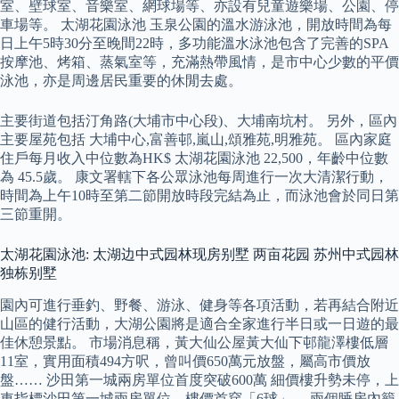
室、壁球室、音樂室、網球場等、亦設有兒童遊樂場、公園、停
車場等。 太湖花園泳池 玉泉公園的溫水游泳池，開放時間為每
日上午5時30分至晚間22時，多功能溫水泳池包含了完善的SPA
按摩池、烤箱、蒸氣室等，充滿熱帶風情，是市中心少數的平價
泳池，亦是周邊居民重要的休閒去處。
主要街道包括汀角路(大埔市中心段)、大埔南坑村。 另外，區內
主要屋苑包括 大埔中心,富善邨,嵐山,頌雅苑,明雅苑。 區內家庭
住戶每月收入中位數為HK$ 太湖花園泳池 22,500，年齡中位數
為 45.5歲。 康文署轄下各公眾泳池每周進行一次大清潔行動，
時間為上午10時至第二節開放時段完結為止，而泳池會於同日第
三節重開。
太湖花園泳池: 太湖边中式园林现房别墅 两亩花园 苏州中式园林
独栋别墅
園內可進行垂釣、野餐、游泳、健身等各項活動，若再結合附近
山區的健行活動，大湖公園將是適合全家進行半日或一日遊的最
佳休憩景點。 市場消息稱，黃大仙公屋黃大仙下邨龍澤樓低層
11室，實用面積494方呎，曾叫價650萬元放盤，屬高市價放
盤…… 沙田第一城兩房單位首度突破600萬 細價樓升勢未停，上
車指標沙田第一城兩房單位，樓價首穿「6球」。 兩個睡房內籠