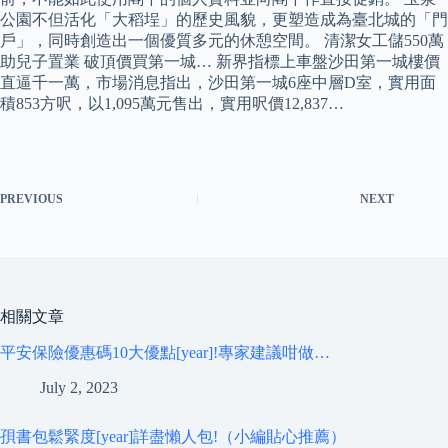
公園不但活化「大稻埕」的歷史風貌，更塑造成為臺北城的「門
戶」，同時創造出一個優質多元的休憩空間。 清潔女工儲550萬
助兒子置業 破頂價買第一城… 新界指標上車盤沙田第一城樓價
直逼千一萬，市場消息指出，沙田第一城6座中層D室，實用面
積853方呎，以1,095萬元售出，實用呎價12,837…
PREVIOUS
NEXT
相關文章
平安保險優惠碼10大優點[year]!專家建議咁做…
July 2, 2023
孭書包鬆緊度[year]詳盡懶人包!（小編貼心推薦）