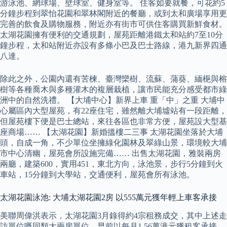
游泳池、網球場、壁球室、健身室等。 住客如要就餐，可花約5
分鐘步程到翠怡花園和翠林閣附近的餐廳，或到太和廣場享用更
完善的飲食及購物服務，附近亦有街市可供住客購買新鮮食材。
太湖花園擁有便利的交通規劃，屋苑距離港鐵太和站約7至10分
鐘步程，太和站附近亦設有多條小巴及巴士路線，港九新界四通
八達。
除此之外，公園內還有苦楝、臺灣欒樹、流蘇、蒲葵、緬梔與榕
樹等各種喬木與多種灌木的複層栽植，讓市民能充分感受都市綠
洲中的自然洗禮。 【大埔中心】新界上車 重「中」之重 大埔中
心屬區內大型屋苑，有22座住宅，雖然離大埔墟站有一段距離，
但屋苑樓下便是巴士總站，來往各區也非常方便，屋苑設大型基
座商場…… 【太湖花園】新婚搵樓二三事 太湖花園坐落於大埔
頭，自成一角，不少單位坐擁綠化園林及翠綠山景，環境較大埔
市中心清幽，屋苑會所設施完備…… 出售太湖花園，雅裝兩房
兩廳，建築600，實用451，東北方向，泳池景，步行5分鐘到火
車站，15分鐘到大學站，交通便利，屋苑會所有泳池。
太湖花園泳池: 大埔太湖花園2房 以555萬元獲年輕上車客承接
美聯周偉洪表示，太湖花園3月錄得約4宗租務成交，其中上述走
訪單位嘅同類大兩房單位，早前以每月1.56萬港元獲租客承接，