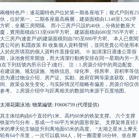
兩種特色戶：連花園特色戶位於第一期各座地下；複式戶則有25
伙，位於第一、二期各座最高兩層，建築面積由1,148至1,562平
方呎，全屬三房間隔。 而小三房戶只設約40伙，分佈於數座大
廈，實用面積由513至608平方呎、建築面積由680至795平方呎；
大三房戶(連套戶)的建築面積則由785至880平方呎。 本人已查閱
貴公司的 私隱政策 和 收集個人資料聲明 ，並同意貴公司使用本
人於此所填寫的個人資料作直接促銷。 ※ 如清潔日適逢公眾假
期，泳池會照常開放，而大清潔行動將安排在同一星期內另一天
(在下列括號內所示日子)進行。 注：1.房源介绍中的周边配套、
在建设施、规划设施、地铁信息、绿化率、得房率、容积率等信
息为通过物业介绍、房产证、实勘、政府官网等渠道获取，因时
间、政策会发生变化，与实际情况可能略有偏差，房源介绍仅供
参考。 2.房源介绍中与距离相关的数据均来源于百度地图。
太湖花園泳池: 物業編號: F0606759 (代理提供)
其主体结构由6个直径约1米、高约60米的铁架支撑。 六个支撑
铁架均匀分布，形成一个60平方米的圆形骨架。 支撑架将直径3
米的摩天轮主轴提升到离地面65米的高度。 “太湖之星水上摩天
轮有64个吊笼，一次可以载384人，转一圈需要18分钟。坐在摩