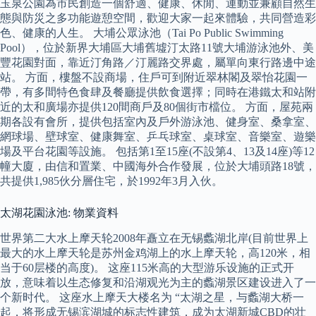
玉泉公園為市民創造一個舒適、健康、休閒、運動並兼顧自然生
態與防災之多功能遊憩空間，歡迎大家一起來體驗，共同營造彩
色、健康的人生。 大埔公眾泳池（Tai Po Public Swimming
Pool），位於新界大埔區大埔舊墟汀太路11號大埔游泳池外、美
豐花園對面，靠近汀角路／汀麗路交界處，屬單向東行路邊中途
站。 方面，樓盤不設商場，住戶可到附近翠林閣及翠怡花園一
帶，有多間特色食肆及餐廳提供飲食選擇；同時在港鐵太和站附
近的太和廣場亦提供120間商戶及80個街市檔位。 方面，屋苑兩
期各設有會所，提供包括室內及戶外游泳池、健身室、桑拿室、
網球場、壁球室、健康舞室、乒乓球室、桌球室、音樂室、遊樂
場及平台花園等設施。 包括第1至15座(不設第4、13及14座)等12
幢大廈，由信和置業、中國海外合作發展，位於大埔頭路18號，
共提供1,985伙分層住宅，於1992年3月入伙。
太湖花園泳池: 物業資料
世界第二大水上摩天轮2008年矗立在无锡蠡湖北岸(目前世界上
最大的水上摩天轮是苏州金鸡湖上的水上摩天轮，高120米，相
当于60层楼的高度)。 这座115米高的大型游乐设施的正式开
放，意味着以生态修复和沿湖观光为主的蠡湖景区建设进入了一
个新时代。 这座水上摩天大楼名为 “太湖之星，与蠡湖大桥一
起，将形成无锡滨湖城的标志性建筑，成为太湖新城CBD的壮