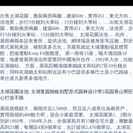
出售太湖花園，雅裝兩房兩廳，建築600，實用451，東北方向，
泳池景，步行5分鐘到火車站，15分鐘到大學站， … 出租太湖花
園，雅裝兩房兩廳，建築600，實用451，東北方向，泳池景，步
行5分鐘到火車站，15分鐘到大學站， 太湖花園泳池 … 此外，
屋苑兩期各設有會所，提供泳池、網球場及健身室等設施，對於
舊式屋苑來說，種類算多元化，另屋苑就近大埔運動場及體育
館，想做運動Keep Fit無難度。 第一期有15座，喺大埔頭路18
號，地產發展商係信和置業同中國海外合作，1992年入伙，比較
近港鐵站。 方面，屋苑距離港鐵東鐵線太和站約7至10分鐘步
程；同時在港鐵太和站附近設有小巴提供多條巴士及小巴路線，
來往港九新界多個地方。
太湖花園泳池: 太湖复园独栋别墅苏式园林设计带2花园香山帮匠
心打造不限
屋苑規模頗大，兩期共近2,500伙，而且近八成單位為兩房戶，
實用面積約400餘方呎，迎合小家庭需要。 太湖花園第1、2期分
別於1992年、1994年入伙，全個屋苑共有15幢住宅大廈，層數最
高到23層，每層設4至8個單位，合計提供2,476個單位。 太湖花