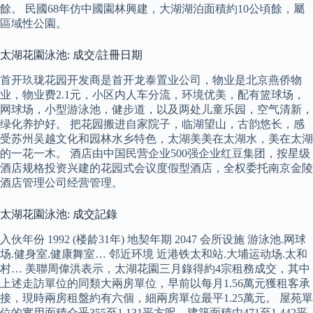
餘。 民國68年仿中國園林興建，大湖湖泊面積約10公頃餘，屬
區域性公園。
太湖花園泳池: 成交/註冊日期
首开玖珑花园开发商是首开龙泰置业公司，物业是北京燕侨物
业，物业费2.1元，小区内人车分流，环境优美，配有篮球场，
网球场，小型游泳池，健步道，以及两处儿童乐园，空气清新，
绿化养护好。 把花园搬进自家院子，临湖望山，古韵悠长，感
受苏州吴越文化和园林水乡特色，太湖美美在太湖水，美在太湖
的一花一木。 酒店由中国民营企业500强企业红豆集团，按星级
酒店规格投资兴建的花园式会议度假型酒店，全权委托南京金陵
酒店管理公司经营管理。
太湖花園泳池: 成交記錄
入伙年份 1992 (楼龄31年) 地契年期 2047 会所设施 游泳池.网球
场.健身室.健康舞室… 邻近环境 近港铁太和站.大埔运动场.太和
村… 美聯周偉洪表示，太湖花園三月錄得約4宗租務成交，其中
上述走訪單位的同類大兩房單位，早前以每月1.56萬元獲租客承
接，現時兩房租盤約有六個，細兩房單位最平1.25萬元。 屋苑單
位的實用面積介乎355至1,131平方呎、建築面積由471至1,442平