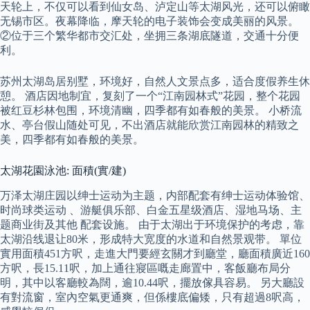
天轮上，不仅可以看到仙女岛、泸定山等太湖风光，还可以俯瞰
无锡市区。夜幕降临，摩天轮的电子装饰会变成美丽的风景。
②位于三个繁华都市交汇处，坐拥三条湖底隧道，交通十分便
利。
苏州太湖岛居别墅，环境好，自然人文景点多，适合度假养生休
憩。 酒店因地制宜，复刻了一个“江南园林式”花园，整个花园
被红豆杉林包围，环境清幽，四季都有如春般的美景。 小桥流
水、亭台假山随处可见，不出酒店就能欣赏江南园林的精致之
美，四季都有如春般的美景。
太湖花園泳池: 面積(實/建)
万泽太湖庄园以绅士运动为主题，内部配套有绅士运动体验馆、
时尚球类运动 、游艇俱乐部、白金五星级酒店、湿地马场、主
题商业街及其他 配套设施。 由于太湖出于环境保护的考虑，靠
太湖沿线退让80米，形成特大宽度的水道和自然景观带。 單位
實用面積451方呎，走進大門要經玄關才到廳堂，廳面積廣近160
方呎，長15.11呎，加上通往寢區嘅走廊置中，客飯廳布局分
明，其中以客廳較為闊，逾10.44呎，擺放傢具容易。 另大廳設
有對流窗，室內空氣更通爽，但係樓底偏矮，只有超過8呎高，