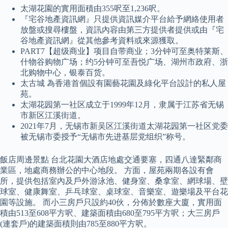
太湖花園的實用面積由355呎至1,236呎。
『宅谷地產資訊網』只提供資訊媒介平台給予網絡使用者
放盤或搜尋樓盤，資訊內容由第三方提供者提供或由『宅
谷地產資訊網』從其他參考資料或來源獲取。
PART7【超级商业】项目自带商业；3分钟可至奥特莱斯、
什物谷购物广场；约5分钟可至吾悦广场、湖州市政府、浙
北购物中心，银泰百货。
太古城 為香港首個設有園藝花園及綠化平台設計的私人屋
苑。
太湖花园第一社区成立于1999年12月，隶属于江苏省无锡
市新区江溪街道。
2021年7月，无锡市新吴区江溪街道太湖花园第一社区党委
被无锡市委授予“无锡市先进基层党组织”称号。
飯店周邊景點 台北花園大酒店地處交通要塞，四通八達緊鄰商
業區，地處商務辦公的中心地段。 方面，屋苑兩期各設有會
所，提供包括室內及戶外游泳池、健身室、桑拿室、網球場、壁
球室、健康舞室、乒乓球室、桌球室、音樂室、遊樂場及平台花
園等設施。 而小三房戶只設約40伙，分佈於數座大廈，實用面
積由513至608平方呎、建築面積由680至795平方呎；大三房戶
(連套戶)的建築面積則由785至880平方呎。