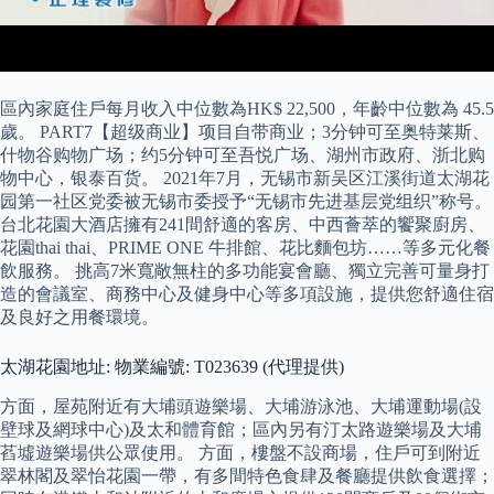
區內家庭住戶每月收入中位數為HK$ 22,500，年齡中位數為 45.5
歲。 PART7【超级商业】项目自带商业；3分钟可至奥特莱斯、
什物谷购物广场；约5分钟可至吾悦广场、湖州市政府、浙北购
物中心，银泰百货。 2021年7月，无锡市新吴区江溪街道太湖花
园第一社区党委被无锡市委授予“无锡市先进基层党组织”称号。
台北花園大酒店擁有241間舒適的客房、中西薈萃的饗聚廚房、
花園thai thai、PRIME ONE 牛排館、花比麵包坊……等多元化餐
飲服務。 挑高7米寬敞無柱的多功能宴會廳、獨立完善可量身打
造的會議室、商務中心及健身中心等多項設施，提供您舒適住宿
及良好之用餐環境。
太湖花園地址: 物業編號: T023639 (代理提供)
方面，屋苑附近有大埔頭遊樂場、大埔游泳池、大埔運動場(設
壁球及網球中心)及太和體育館；區內另有汀太路遊樂場及大埔
萏墟遊樂場供公眾使用。 方面，樓盤不設商場，住戶可到附近
翠林閣及翠怡花園一帶，有多間特色食肆及餐廳提供飲食選擇；