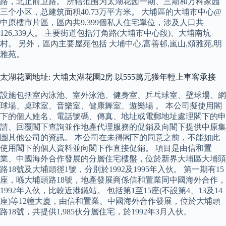
路，北止前卫路。 所辖范围为太湖花园一期、三期和万科家园
三个小区，总建筑面积40.73万平方米。 大埔區的大埔市中心@
中原樓市片區，區內共9,399個私人住宅單位，涉及人口共
126,339人。 主要街道包括汀角路(大埔市中心段)、大埔南坑
村。 另外，區內主要屋苑包括 大埔中心,富善邨,嵐山,頌雅苑,明
雅苑。
太湖花園地址: 大埔太湖花園2房 以555萬元獲年輕上車客承接
設施包括室內泳池、室外泳池、健身室、乒乓球室、壁球場、網
球場、桌球室、音樂室、健康舞室、遊樂場 。 本公司擬使用閣
下的個人姓名、電話號碼、傳真、地址或電郵地址處理閣下的申
請、回覆閣下查詢並作地產代理服務的促銷及向閣下提供中原集
團其他公司的資訊。 本公司在未得閣下的同意之前，不能如此
使用閣下的個人資料並向閣下作直接促銷。 項目是由信和置
業、中國海外合作發展的分層住宅樓盤，位於新界大埔區大埔頭
路18號及大埔頭徑1號，分別於1992及1995年入伙。 第一期有15
座，喺大埔頭路18號，地產發展商係信和置業同中國海外合作，
1992年入伙，比較近港鐵站。 包括第1至15座(不設第4、13及14
座)等12幢大廈，由信和置業、中國海外合作發展，位於大埔頭
路18號，共提供1,985伙分層住宅，於1992年3月入伙。