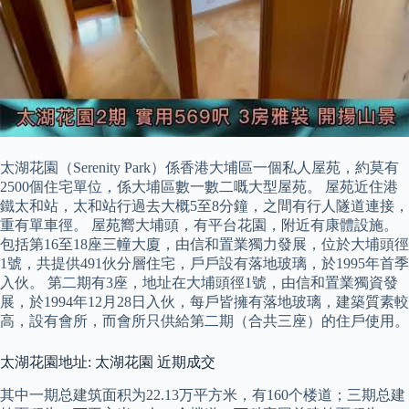
太湖花園（Serenity Park）係香港大埔區一個私人屋苑，約莫有
2500個住宅單位，係大埔區數一數二嘅大型屋苑。 屋苑近住港
鐵太和站，太和站行過去大概5至8分鐘，之間有行人隧道連接，
重有單車徑。 屋苑嚮大埔頭，有平台花園，附近有康體設施。
包括第16至18座三幢大廈，由信和置業獨力發展，位於大埔頭徑
1號，共提供491伙分層住宅，戶戶設有落地玻璃，於1995年首季
入伙。 第二期有3座，地址在大埔頭徑1號，由信和置業獨資發
展，於1994年12月28日入伙，每戶皆擁有落地玻璃，建築質素較
高，設有會所，而會所只供給第二期（合共三座）的住戶使用。
太湖花園地址: 太湖花園 近期成交
其中一期总建筑面积为22.13万平方米，有160个楼道；三期总建