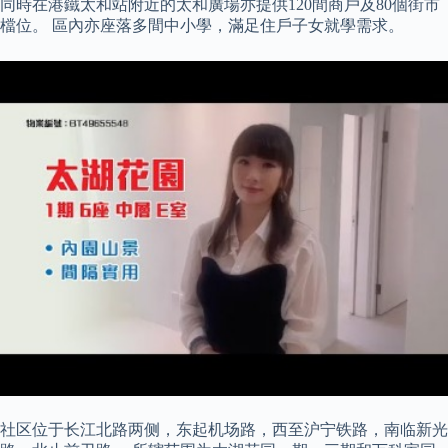
同時在港鐵太和站附近的太和廣場亦提供120間商戶及80個街市
檔位。 區內亦座落多間中小學，滿足住戶子女就學需求。
社区位于长江北路两侧，东起机场路，西至沪宁铁路，南临新光