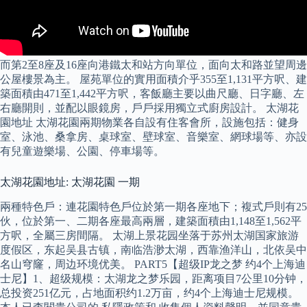
而第2至8座及16座向港鐵太和站方向單位，面向太和路並望周邊
公屋樓景為主。 屋苑單位的實用面積介乎355至1,131平方呎、建
築面積由471至1,442平方呎，客飯廳主要以曲尺廳、日字廳、左
右廳開則，並配以眼鏡房，戶戶採用獨立式廚房設計。 太湖花
園地址 太湖花園兩期物業各自設有住客會所，設施包括：健身
室、泳池、桑拿房、桌球室、壁球室、音樂室、網球場等、亦設
有兒童遊樂場、公園、停車場等。
太湖花園地址: 太湖花園 一期
兩種特色戶：連花園特色戶位於第一期各座地下；複式戶則有25
伙，位於第一、二期各座最高兩層，建築面積由1,148至1,562平
方呎，全屬三房間隔。 太湖上景花园坐落于苏州太湖国家旅游
度假区，东起吴县古镇，南临浩渺太湖，西靠渔洋山，北依吴中
名山穹窿，周边环境优美。 PART5【超级IP龙之梦 约4个上海迪
士尼】1、超级规模：太湖龙之梦乐园，距离项目7公里10分钟，
总投资251亿元，占地面积约1.2万亩，约4个上海迪士尼规模。