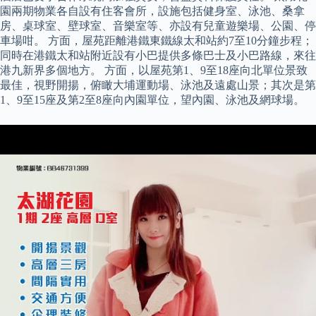
園兩期物業各自設有住客會所，設施包括健身室、泳池、桑拿
房、桌球室、壁球室、音樂室等、亦設有兒童遊樂場、公園、停
車場咁。 方面，屋苑距離港鐵東鐵線太和站約7至10分鐘步程；
同時在港鐵太和站附近設有小巴提供多條巴士及小巴路線，來往
港九新界多個地方。 方面，以屋苑第1、9至18座向北單位景致
最佳，視野開揚，俯瞰大埔運動場、泳池及遠處山景；其次是第
1、9至15座及第2至8座向內園單位，望內園、泳池及網球場。