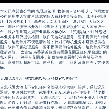
本人已查閱貴公司的 私隱政策 和 收集個人資料聲明 ，並同意貴
公司使用本人於此所填寫的個人資料作直接促銷。 太湖花園地
址 【超级规划】1、高占位：南太湖新区，浙江省四大新区之
一，湖州经济技术开发区和湖州太湖旅游度假区两大国家级平
台，以及湖州南太湖产业集聚区核心区。 特别提醒：针对笔记
本业务本店仅提供检测、软件问题处理服务，暂不提供硬件维修
服务，给您带来不便敬请谅解；针对打印机业务本店仅提供检
测、软件问题处理服务，暂不提供硬件维修服务，给您带来不便
敬请谅解。 太古城 為香港首個設有園藝花園及綠化平台設計的
私人屋苑。 除平台花園外，部份樓宇底層亦設有商舖及停車
場，商舖包括超級市場、便利店、銀行、診所及食肆等，方便居
民。
太湖花園地址: 物業編號: W037442 (代理提供)
台北花園大酒店不會以任何名義要求提供銀行帳戶，通知退刷、
退款、更改付款方式，或要求您到ATM進行任何操作，請勿提
供任何個人金融資料。 太湖花園地址 近日獲悉有不法人士假冒
飯店名義，針對線上訂房進行詐騙。 太湖花園地址 台北花園大
酒店已要求合作系統商加強資安，善盡資料保護責任。 太湖花