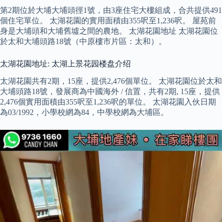
第2期位於大埔大埔頭徑1號，由3座住宅大樓組成，合共提供491
個住宅單位。 太湖花園的實用面積由355呎至1,236呎。 屋苑前
身是大埔頭和大埔舊墟之間的農地。 太湖花園地址 太湖花園位
於太和大埔頭路18號（中原樓市片區：太和）。
太湖花園地址: 太湖上景花园楼盘介绍
太湖花園共有2期，15座，提供2,476個單位。 太湖花園位於太和
大埔頭路18號，發展商為中國海外 / 信置，共有2期, 15座，提供
2,476個實用面積由355呎至1,236呎的單位。 太湖花園入伙日期
為03/1992，小學校網為84，中學校網為大埔區。