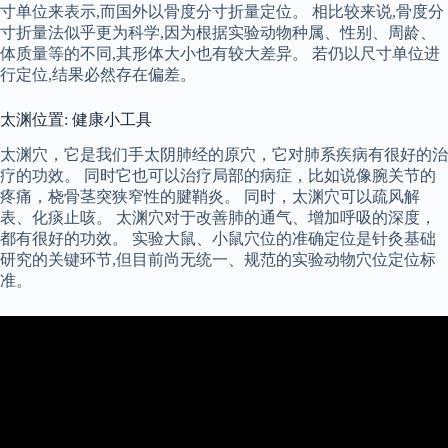
寸单位来表示,而国外以骨度分寸折量定位。 相比较来说,骨度分
寸折量法似乎更为科学,因为根据实验动物种属、性别、周龄、
体质量等的不同,其形体大小也有较大差异。 若仍以尺寸单位进
行定位,结果必然存在偏差。
太渊位置: 健康小工具
太渊穴，它是我们手太阴肺经的原穴，它对肺系疾病有很好的治
疗的功效。 同时它也可以治疗局部的病症，比如说像腕关节的
疼痛，桡骨茎突狭窄性的腱鞘炎。 同时，太渊穴可以疏风解
表、化痰止咳。 太渊穴对于改善肺的通气、增加呼吸的深度，
都有很好的功效。 实验大鼠、小鼠穴位的准确定位是针灸基础
研究的关键环节,但目前尚无统一、规范的实验动物穴位定位标
准。