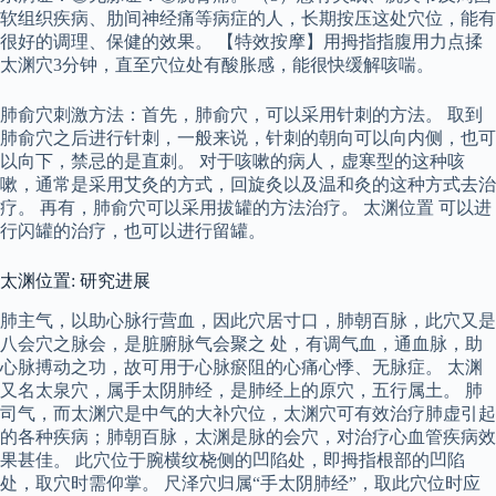
软组织疾病、肋间神经痛等病症的人，长期按压这处穴位，能有
很好的调理、保健的效果。 【特效按摩】用拇指指腹用力点揉
太渊穴3分钟，直至穴位处有酸胀感，能很快缓解咳喘。
肺俞穴刺激方法：首先，肺俞穴，可以采用针刺的方法。 取到
肺俞穴之后进行针刺，一般来说，针刺的朝向可以向内侧，也可
以向下，禁忌的是直刺。 对于咳嗽的病人，虚寒型的这种咳
嗽，通常是采用艾灸的方式，回旋灸以及温和灸的这种方式去治
疗。 再有，肺俞穴可以采用拔罐的方法治疗。 太渊位置 可以进
行闪罐的治疗，也可以进行留罐。
太渊位置: 研究进展
肺主气，以助心脉行营血，因此穴居寸口，肺朝百脉，此穴又是
八会穴之脉会，是脏腑脉气会聚之 处，有调气血，通血脉，助
心脉搏动之功，故可用于心脉瘀阻的心痛心悸、无脉症。 太渊
又名太泉穴，属手太阴肺经，是肺经上的原穴，五行属土。 肺
司气，而太渊穴是中气的大补穴位，太渊穴可有效治疗肺虚引起
的各种疾病；肺朝百脉，太渊是脉的会穴，对治疗心血管疾病效
果甚佳。 此穴位于腕横纹桡侧的凹陷处，即拇指根部的凹陷
处，取穴时需仰掌。 尺泽穴归属“手太阴肺经”，取此穴位时应