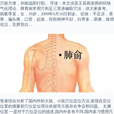
穴较方便，亦能温阳行阳。 导读：本文涉及王居易老师的经络
气化理论、脾胃病常用穴和足三里准确取穴法，供大家参考。
病案李某，女，30岁，2009年6月16日初诊。 症候：手足凉，畏
寒，偏头痛，口苦，起急，经前精神不好，白带多，易倦，脉滑
弦沉，舌胖苔白…
笔者综合分析了国内外的大鼠、小鼠穴位定位方法,发现在定位
位置的测量和穴位定位理论依据等方面存在争议和问题。 太渊
位置 一是对于穴位定位的描述,国内外多有不同,国内多习惯用尺