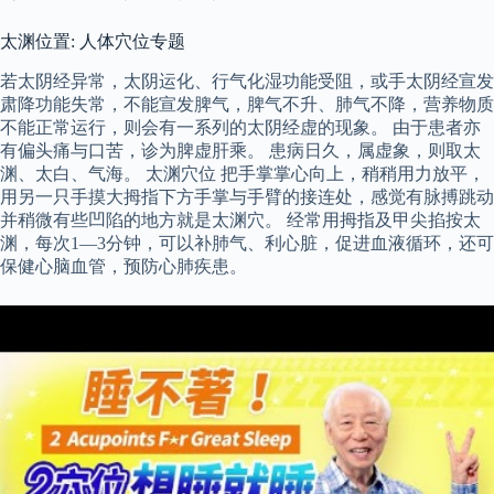
太渊位置: 人体穴位专题
若太阴经异常，太阴运化、行气化湿功能受阻，或手太阴经宣发
肃降功能失常，不能宣发脾气，脾气不升、肺气不降，营养物质
不能正常运行，则会有一系列的太阴经虚的现象。 由于患者亦
有偏头痛与口苦，诊为脾虚肝乘。 患病日久，属虚象，则取太
渊、太白、气海。 太渊穴位 把手掌掌心向上，稍稍用力放平，
用另一只手摸大拇指下方手掌与手臂的接连处，感觉有脉搏跳动
并稍微有些凹陷的地方就是太渊穴。 经常用拇指及甲尖掐按太
渊，每次1—3分钟，可以补肺气、利心脏，促进血液循环，还可
保健心脑血管，预防心肺疾患。