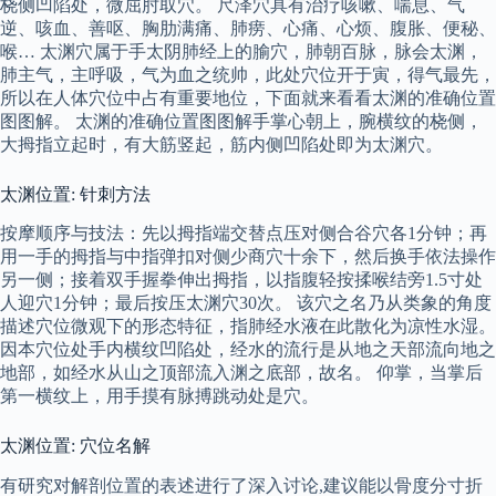
桡侧凹陷处，微屈肘取穴。 尺泽穴具有治疗咳嗽、喘息、气
逆、咳血、善呕、胸肋满痛、肺痨、心痛、心烦、腹胀、便秘、
喉… 太渊穴属于手太阴肺经上的腧穴，肺朝百脉，脉会太渊，
肺主气，主呼吸，气为血之统帅，此处穴位开于寅，得气最先，
所以在人体穴位中占有重要地位，下面就来看看太渊的准确位置
图图解。 太渊的准确位置图图解手掌心朝上，腕横纹的桡侧，
大拇指立起时，有大筋竖起，筋内侧凹陷处即为太渊穴。
太渊位置: 针刺方法
按摩顺序与技法：先以拇指端交替点压对侧合谷穴各1分钟；再
用一手的拇指与中指弹扣对侧少商穴十余下，然后换手依法操作
另一侧；接着双手握拳伸出拇指，以指腹轻按揉喉结旁1.5寸处
人迎穴1分钟；最后按压太渊穴30次。 该穴之名乃从类象的角度
描述穴位微观下的形态特征，指肺经水液在此散化为凉性水湿。
因本穴位处手内横纹凹陷处，经水的流行是从地之天部流向地之
地部，如经水从山之顶部流入渊之底部，故名。 仰掌，当掌后
第一横纹上，用手摸有脉搏跳动处是穴。
太渊位置: 穴位名解
有研究对解剖位置的表述进行了深入讨论,建议能以骨度分寸折