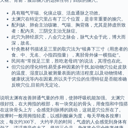
天枢、肓俞：腹部腧穴的选择性弱于四肢的腧穴。
具有顺气平喘、化痰止咳、活血通脉之功效。
太渊穴在特定穴里占有了三个位置，是非常重要的腧穴。
配列缺、肺俞主治咳嗽、气喘、胸背痛，尤其是肺虚所致
者：配内关、三阴交主治无脉症。
此穴为肺经原穴，八会穴之脉会，脉气大会于此，博大而
深，故名。
针灸教材书描述足三里的取穴法为“犊鼻下三寸（用患者的
食、中、无名、小指四指量），离胫骨外缘一横指处”。
民间有“常按足三里，胜吃老母鸡”的说法，其理也在此。
但穴位的理化特性易受多种因素的干扰,如动物穴位处皮肤
的温度、湿度以及被测量表面的清洁程度,以及动物情绪、
健康状况等内在因素,所以关于穴位的生理特征是否能准确
反映穴位,目前尚无定论。
说明太渊有改善肺通气量的作用，使肺呼吸机能加强。 太渊穴
很好找，在大拇指的根部，有一块突起的骨头，用食指和中指搭
在这块骨头上方，会感觉到脉搏的跳动，这就是穴位所在了。
按摩时一般用拇指轻柔，以感到酸麻为度，每天早晚各按摩1
次，每次约300下。 大约半月的时间，气虚的人会感觉到身体有
劲了，讲话声音也大了，坚持三个月，身体将会完全恢复健康。