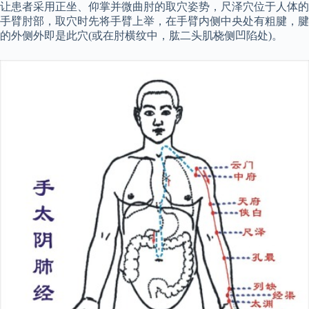
让患者采用正坐、仰掌并微曲肘的取穴姿势，尺泽穴位于人体的
手臂肘部，取穴时先将手臂上举，在手臂内侧中央处有粗腱，腱
的外侧外即是此穴(或在肘横纹中，肱二头肌桡侧凹陷处)。