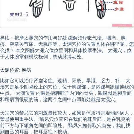
导读：按摩太渊穴的作用与好处 缓解治疗嗽气喘、咽痛、胸
痹、腕掌关节痛、无脉症等，太渊穴位的位置具体在哪里呢，怎
么找？ 本文图解太渊穴位位置图和具体按摩手法。 太渊穴，位
于人体腕掌侧横纹桡侧，桡动脉搏动处。
太渊位置: 疾病
比如它可以治疗肾虚诸症、遗精、阳痿、早泄、乏力、补… 太
溪穴是足少阴肾经上的穴位，位于脚踝部，是内踝与跟腱连线的
中点。 太渊位置 内踝是指脚脖子内侧的骨头，跟腱就是脚后面
和腿后面很硬的筋，这两个之间中点凹陷处就是太溪穴。
天宗穴的禁忌它的刺激量比较大，如果是体质特别虚弱的病人，
禁忌使用重手法。 翳风穴位置它在我们的耳后部，是在乳突的
前下方与下颌角之间的凹陷处。 翳风穴如何取穴首先，我们找
到自己的耳唇，把耳唇往下按动。