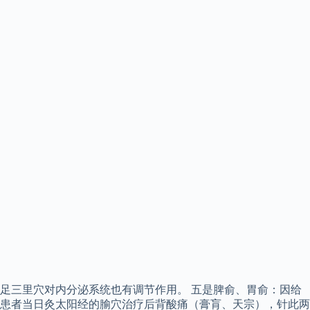
足三里穴对内分泌系统也有调节作用。 五是脾俞、胃俞：因给
患者当日灸太阳经的腧穴治疗后背酸痛（膏肓、天宗），针此两