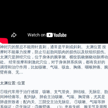
神封穴的禁忌不能用针直刺，通常是平刺或斜刺。 太渊位置 按
摩时不能暴力按摩，防止引起肋间肌肉的损伤以及软组织损伤。
太渊穴是肺经穴位，位于身体的腕掌侧、横纹肌桡侧桡动脉搏动
处。 经常按摩和刺激此穴位，对于身体肺系疾病，都有良好的
调理和治疗作用，比如咳嗽、气喘、咳血、胸痛、咽喉肿痛、腕
臂疼痛、无…
太渊位置: 位置
①现代常用于治疗感冒、咳嗽、支气管炎、肺结核、无脉症、肋
间神经痛等。 配列缺、肺俞主治咳嗽、气喘、胸背痛，尤其是
肺虚所致者；配内关、三阴交主治无脉症。 ①咳嗽、气喘等肺
系病证：②无脉证：③腕臂痛。 （3）患有失眠、腕关节及周围