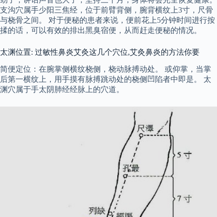
支沟穴属手少阳三焦经，位于前臂背侧，腕背横纹上3寸，尺骨
与桡骨之间。 对于便秘的患者来说，便前花上5分钟时间进行按
揉的话，可以有效的排出黑臭宿便，从而赶走便秘的情况。
太渊位置: 过敏性鼻炎艾灸这几个穴位,艾灸鼻炎的方法你要
简便定位：在腕掌侧横纹桡侧，桡动脉搏动处。 或仰掌，当掌
后第一横纹上，用手摸有脉搏跳动处的桡侧凹陷者中即是。 太
渊穴属于手太阴肺经经脉上的穴道。