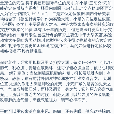
量定位的穴位,将不再使用国际单位的尺寸,如小鼠“三阴交”穴如
能确定在后肢内踝尖与胫骨内侧髁下1/4与上3/4交点处,则不再定
义为“位于内踝尖上0.5 cm”。 二是穴位定位依据,国内外研究者
均结合了《兽医针灸学》作为实验大鼠、小鼠的穴位定位依据。
《兽医针灸学》主要是古人对马、牛等大型家畜疾病的针灸治疗
实践中积累的经验,具有几千年的历史。 但把兽医针灸应用于实
验动物有一定局限性,兽医针灸的研究主要集中于大型家畜,实验
动物大多是啮齿类动物,其体型很小,这使得动物精准的穴位定位
和针刺操作变得更加困难,通过模拟牛、马的穴位进行定位比较
粗略模糊,不具有精准性。
保健养生：经常用拇指及甲尖掐按太渊，每次1~3分钟，可以补
肺气、利心脏，促进血液循环，还可保健心脑血管，预防心肺疾
患。 解剖定位：当桡侧腕屈肌腱的外侧，拇长展肌腱内侧；有
桡动、静脉；布有前臂外侧皮神经和桡神经浅支混合支。 太渊
位置 太渊的作用太渊是肺经的原穴，原穴贮藏的是肾的先天之
气，气血当然很旺盛，而肺又调节一身之气，它的原穴必定气血
充足，所以气虚乏力的时候，刺激太渊可以加强肺的呼吸既能，
改善肺的通气量，降低气道阻力，调节心律不齐。
平时可以用它来治疗像中风、癫痫，还有失眠、健忘这些脑病。