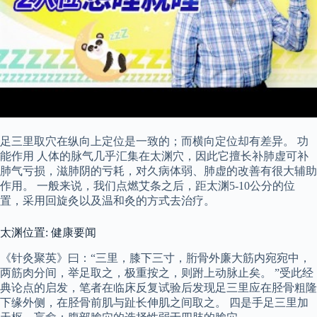
足三里取穴在纵向上定位是一致的；而横向定位却有差异。 功
能作用 人体的脉气几乎汇集在太渊穴，因此它擅长补肺虚可补
肺气亏损，滋肺阴的亏耗，对久病体弱、肺虚的改善有很大辅助
作用。 一般来说，我们点燃艾条之后，距太渊5-10公分的位
置，采用回旋灸以及温和灸的方式去治疗。
太渊位置: 健康要闻
《针灸聚英》曰：“三里，膝下三寸，胻骨外廉大筋内宛宛中，
两筋肉分间，举足取之，极重按之，则跗上动脉止矣。 ”受此经
典论点的启发，笔者在临床反复试验后发现足三里应在胫骨粗隆
下缘外侧，在胫骨前肌与趾长伸肌之间取之。 四是手足三里加