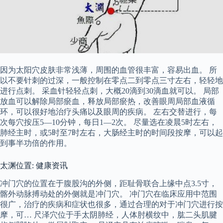
因为太阳穴皮肤非常浅薄，周围的血管很丰富，容易出血。 所
以不要针刺的过深，一般控制在零点二到零点三寸左右，轻轻地
进行点刺。 采血针轻轻点刺，大概20滴到30滴血就可以。 局部
放血可以解除局部瘀血，释放局部瘀热，改善眼周局部血液循
环，可以很好地治疗头痛以及眼周的疾病。 左右交替进行，每
次每穴按压5—10分钟，每日1—2次。 尽量选在凌晨5时左右，
肺经主时，或5时至7时左右，大肠经主时的时间段按摩，可以起
到事半功倍的作用。
太渊位置: 健康资讯
冲门穴的位置在于腹股沟的外侧，距耻骨联合上缘中点3.5寸，
髂外动脉搏动处的外侧就是冲门穴。 冲门穴在临床应用中范围
很广，治疗的疾病和症状也很多，通过合理的对于冲门穴进行按
摩，可… 尺泽穴位于手太阴肺经，人体肘横纹中，肱二头肌腱