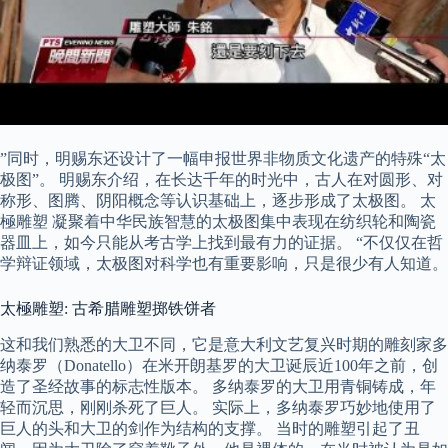
”同时，明赐东还设计了一幅申报世界非物质文化遗产的特殊“太
极图”。 明赐东介绍，在长达千年的时光中，古人在对圆形、对
称形、图腾、阴阳概念等认识基础上，逐步形成了太极图。 太
極雕塑 凝聚着中华民族智慧的太极图集中表现在纺织轮和陶瓷
器皿上，如今只能从考古学上找到最有力的证据。 “不仅仅在哲
学辩证领域，太极图对科学也有重要影响，只是很少有人知道。
太極雕塑: 古希腊雕塑掷铁饼者
这和我们熟悉的大卫不同，它是意大利文艺复兴时期的雕刻家多
纳泰罗（Donatello）在米开朗基罗的大卫诞辰近100年之前，创
造了圣经故事的标志性版本。 多纳泰罗的大卫用青铜铸成，年
轻而沉思，刚刚杀死了巨人。 实际上，多纳泰罗巧妙地使用了
巨人的头和大卫的剑作为结构的支撑。 当时的雕塑引起了丑