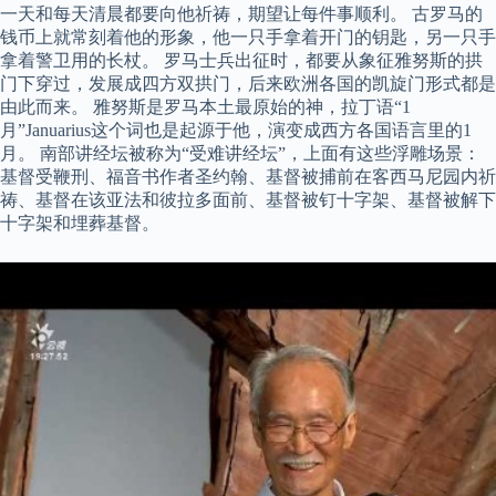
一天和每天清晨都要向他祈祷，期望让每件事顺利。 古罗马的
钱币上就常刻着他的形象，他一只手拿着开门的钥匙，另一只手
拿着警卫用的长杖。 罗马士兵出征时，都要从象征雅努斯的拱
门下穿过，发展成四方双拱门，后来欧洲各国的凯旋门形式都是
由此而来。 雅努斯是罗马本土最原始的神，拉丁语“1
月”Januarius这个词也是起源于他，演变成西方各国语言里的1
月。 南部讲经坛被称为“受难讲经坛”，上面有这些浮雕场景：
基督受鞭刑、福音书作者圣约翰、基督被捕前在客西马尼园内祈
祷、基督在该亚法和彼拉多面前、基督被钉十字架、基督被解下
十字架和埋葬基督。