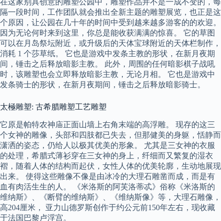
在这家别具创意的雕塑公园中，雕塑作品并不是一成不变的，每
隔一段时间，工作团队就会推出全新主题的雕塑展览，也正是这
个原因，让公园在几十年的时间中受到越来越多游客的的欢迎。
因为无论何时来到这里，你总是能收获满满的惊喜。 它的草图
可以在月岛祭坛附近，或升级后的天体宝球附近的天体栏制作，
消耗 1 个莎草纸。 它也是游戏中发条主教的形状，在新月夜期
间，锤击之后释放暗影主教。 此外，周围的任何暗影棋子战吼
时，该雕塑也会立即释放暗影主教，无论月相。 它也是游戏中
发条骑士的形状，在新月夜期间，锤击之后释放暗影骑士。
太極雕塑: 古希腊雕塑工艺雕塑
它原是帕特农神庙正面山墙上右角末端的高浮雕。 现存的这三
个女神的雕像，头部和四肢都已失去，但那健美的身躯，恬静而
潇洒的姿态，仍给人以极其优美的形象。 尤其是三女神的衣服
的处理，希腊式薄衫穿在三女神的身上，纤细而又繁复的湿衣
褶，随着人体的结构而起伏，女性人体的优美轮廓，生动地展现
出来。 使得这些雕像不像是由冰冷的大理石雕凿而成，而是有
血有肉活生生的人。 《米洛斯的阿芙洛蒂忒》俗称《米洛斯的
维纳斯》、《断臂的维纳斯》、《维纳斯像》等，大理石雕像，
高204厘米， 亚力山德罗斯创作于约公元前150年左右，现收藏
于法国巴黎卢浮宫。