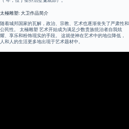
（ 年，位于圣乔治壁龛底部）。
太極雕塑: 大卫作品简介
随着城邦国家的瓦解，政治、宗教、艺术也逐渐丧失了严肃性和
公民性。 太極雕塑 艺术开始成为满足少数贵族统治者自我炫
耀、享乐和粉饰现实的手段。 这就使神在艺术中的地位降低，
人和人的生活更多地出现于艺术题材中。