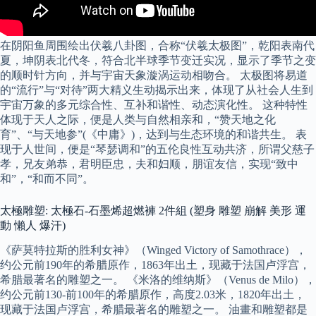
在阴阳鱼周围绘出伏羲八卦图，合称“伏羲太极图”，乾阳表南代
夏，坤阴表北代冬，符合北半球季节变迁实况，显示了季节之变
的顺时针方向，并与宇宙天象漩涡运动相吻合。 太极图将易道
的“流行”与“对待”两大精义生动揭示出来，体现了从社会人生到
宇宙万象的多元综合性、互补和谐性、动态演化性。 这种特性
体现于天人之际，便是人类与自然相亲和，“赞天地之化
育”、“与天地参”(《中庸》)，达到与生态环境的和谐共生。 表
现于人世间，便是“琴瑟调和”的五伦良性互动共济，所谓父慈子
孝，兄友弟恭，君明臣忠，夫和妇顺，朋谊友信，实现“致中
和”，“和而不同”。
太極雕塑: 太極石-石墨烯超燃褲 2件組 (塑身 雕塑 崩解 美形 運
動 懶人 爆汗)
《萨莫特拉斯的胜利女神》（Winged Victory of Samothrace），
约公元前190年的希腊原作，1863年出土，现藏于法国卢浮宫，
希腊最著名的雕塑之一。 《米洛的维纳斯》（Venus de Milo），
约公元前130-前100年的希腊原作，高度2.03米，1820年出土，
现藏于法国卢浮宫，希腊最著名的雕塑之一。 油畫和雕塑都是