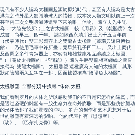
現代有不少人認為太極圖起源於原始時代，甚至有人認為是太古
洪荒之時外星人饋贈地球人的禮物，或本次人類文明以前上一次
甚至兩三次文明毀滅時遺留下來的唯一信物。 陳立夫先生認
為：“大陸先後所出土之古太極圖，較《周易》及《乾鑿度》之
成書，尚早三、四千年。 諸如陝西永靖所出土六千五百年前
（伏羲時代）雙耳彩陶壺上之雙龍古太極圖（藏瑞典遠東博物
館），乃使用毛筆中鋒所畫，竟早於孔子四千年。 又出土商代
及西周之多件青銅器上，亦契有雌雄雙龍相互纏繞之太極圖。
”（《關於太極圖的一些問題》）陳先生將雙龍相互纏繞之圖直
接稱為“雙龍太極圖”。 太極雕塑 這種廣為人知的太極圖，其形
狀如陰陽兩魚互糾在一起，因而被習稱為“陰陽魚太極圖”。
太極雕塑: 全部分類 中搜尋 “朱銘 太極”
我们看到罗丹的人体之所以感动我们的不再是它怎样的逼真，而
是透过坚硬的雕塑有一股生命力在向外膨胀，而是那些仿佛颤动
的形体激起了我们灵魂的悸动。 罗丹的创作和艺术思想对于后
世的雕塑有着深远的影响。 他的代表作有《思想者》、
《吻》、《巴尔扎克像》等。