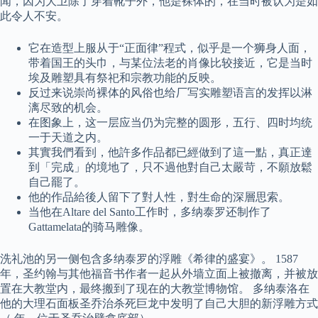
闻，因为大卫除了穿着靴子外，他是裸体的，在当时被认为是如
此令人不安。
它在造型上服从于“正面律”程式，似乎是一个狮身人面，
带着国王的头巾，与某位法老的肖像比较接近，它是当时
埃及雕塑具有祭祀和宗教功能的反映。
反过来说崇尚裸体的风俗也给厂写实雕塑语言的发挥以淋
漓尽致的机会。
在图象上，这一层应当仍为完整的圆形，五行、四时均统
一于天道之内。
其實我們看到，他許多作品都已經做到了這一點，真正達
到「完成」的境地了，只不過他對自己太嚴苛，不願放鬆
自己罷了。
他的作品給後人留下了對人性，對生命的深層思索。
当他在Altare del Santo工作时，多纳泰罗还制作了
Gattamelata的骑马雕像。
洗礼池的另一侧包含多纳泰罗的浮雕《希律的盛宴》。 1587
年，圣约翰与其他福音书作者一起从外墙立面上被撤离，并被放
置在大教堂内，最终搬到了现在的大教堂博物馆。 多纳泰洛在
他的大理石面板圣乔治杀死巨龙中发明了自己大胆的新浮雕方式