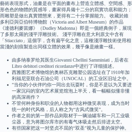
藝術表現形式，油畫是在平面的畫布上營造立體感、空間感、形
形色色的物體的質感等，畫家得具備十二分的寫實功底和能力；
而雕塑是做出真實體態來，更得有二十分掌握能力。 收藏於維
多利亞與亞伯特博物館（Victoria and Albert Museum）的作品
《達德利麥當娜》（Dudley Madonna）即是一個經典例子，展現
了多那太羅的淺平浮雕技術。 淺平浮雕在意大利原文中含有
「Stiacciato」這個字，含有扁平化之意，這種淺浮雕技術使用相
當淺的刻痕製造出同樣立體的效果，幾乎像是繪畫一樣。
由多纳泰罗给其医生Giovanni Chellini Samminiati，后者在
Libro debitori creditori ricordanze中进行了详细描述。
西雅图艺术博物馆的奥林匹克雕塑公园选址在了1910年加
利福尼亚联合石油公司（UNOCAL）的工业区旧址之中。
”当你的小伙伴约你一同出去玩耍时，你是不是以为又要进
一家沉闷的室内艺术展览馆泡上半天，看一幅幅似懂非懂
的高深画作？
不管何种身份和职业的人物都用这种微笑表现，成为当时
统一的时代风格，后人称之为“古风式微笑”。
作者之前的第一部作品则取材于一辆油罐车和一只工业吸
尘器，意为将图尔库市的有毒气体吸走然后排进太空。
有些国家把这一对坚贞不屈的“双圣”视为儿童的保护神。