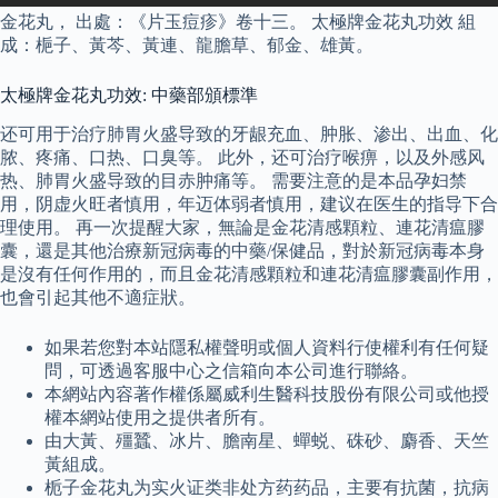
金花丸， 出處：《片玉痘疹》卷十三。 太極牌金花丸功效 組
成：梔子、黃芩、黃連、龍膽草、郁金、雄黃。
太極牌金花丸功效: 中藥部頒標準
还可用于治疗肺胃火盛导致的牙龈充血、肿胀、渗出、出血、化
脓、疼痛、口热、口臭等。 此外，还可治疗喉痹，以及外感风
热、肺胃火盛导致的目赤肿痛等。 需要注意的是本品孕妇禁
用，阴虚火旺者慎用，年迈体弱者慎用，建议在医生的指导下合
理使用。 再一次提醒大家，無論是金花清感顆粒、連花清瘟膠
囊，還是其他治療新冠病毒的中藥/保健品，對於新冠病毒本身
是沒有任何作用的，而且金花清感顆粒和連花清瘟膠囊副作用，
也會引起其他不適症狀。
如果若您對本站隱私權聲明或個人資料行使權利有任何疑
問，可透過客服中心之信箱向本公司進行聯絡。
本網站內容著作權係屬威利生醫科技股份有限公司或他授
權本網站使用之提供者所有。
由大黃、殭蠶、冰片、膽南星、蟬蜕、硃砂、麝香、天竺
黃組成。
栀子金花丸为实火证类非处方药药品，主要有抗菌，抗病