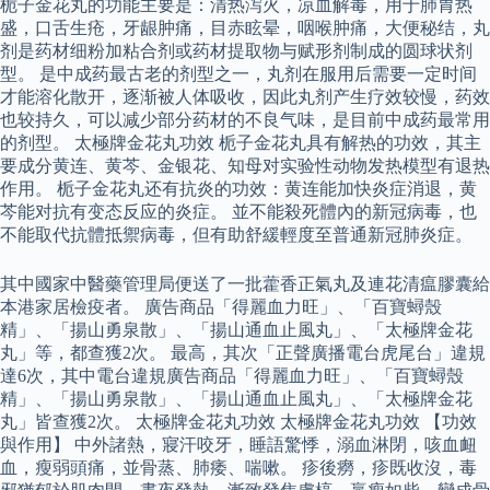
栀子金花丸的功能主要是：清热泻火，凉血解毒，用于肺胃热
盛，口舌生疮，牙龈肿痛，目赤眩晕，咽喉肿痛，大便秘结，丸
剂是药材细粉加粘合剂或药材提取物与赋形剂制成的圆球状剂
型。 是中成药最古老的剂型之一，丸剂在服用后需要一定时间
才能溶化散开，逐渐被人体吸收，因此丸剂产生疗效较慢，药效
也较持久，可以减少部分药材的不良气味，是目前中成药最常用
的剂型。 太極牌金花丸功效 栀子金花丸具有解热的功效，其主
要成分黄连、黄芩、金银花、知母对实验性动物发热模型有退热
作用。 栀子金花丸还有抗炎的功效：黄连能加快炎症消退，黄
芩能对抗有变态反应的炎症。 並不能殺死體內的新冠病毒，也
不能取代抗體抵禦病毒，但有助舒緩輕度至普通新冠肺炎症。
其中國家中醫藥管理局便送了一批藿香正氣丸及連花清瘟膠囊給
本港家居檢疫者。 廣告商品「得麗血力旺」、「百寶蟳殼
精」、「揚山勇泉散」、「揚山通血止風丸」、「太極牌金花
丸」等，都查獲2次。 最高，其次「正聲廣播電台虎尾台」違規
達6次，其中電台違規廣告商品「得麗血力旺」、「百寶蟳殼
精」、「揚山勇泉散」、「揚山通血止風丸」、「太極牌金花
丸」皆查獲2次。 太極牌金花丸功效 太極牌金花丸功效 【功效
與作用】 中外諸熱，寢汗咬牙，睡語驚悸，溺血淋閉，咳血衄
血，瘦弱頭痛，並骨蒸、肺痿、喘嗽。 疹後癆，疹既收沒，毒