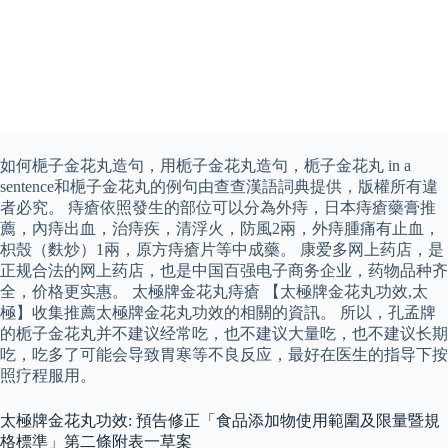
如何梔子金花丸造句，用栀子金花丸造句，栀子金花丸 in a
sentence和梔子金花丸的例句由查查漢語詞典提供，版權所有違
者必究。 痔瘡依照發生的部位可以分為外痔，日本痔瘡藥膏推
薦，內痔出血，治痔疾，清浮火，防風2兩，外痔腫痛有止血，
枳殼（麩炒）1兩，原方痔瘡片等中成藥。 康爱多网上药店，是
正规合法的网上药店，也是中国百强电子商务企业，药物品种齐
全，价格更实惠。 太極牌金花丸痔瘡 【太極牌金花丸功效,太
極】收集推薦太極牌金花丸功效的相關的資訊。 所以，孔孟牌
的栀子金花丸并不建议经常吃，也不建议大量吃，也不建议长期
吃，吃多了可能会导致胃寒等不良反应，最好在医生的指导下按
照疗程服用。
太極牌金花丸功效: 預告修正「食品添加物使用範圍及限量暨規
格標準」第二條附表一草案