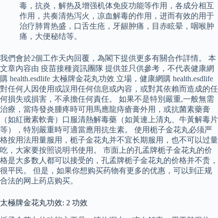
毒，抗炎，解热及增强机体免疫功能等作用，各成分相互
作用，共奏清热泻火，凉血解毒的作用，进而有效的用于
治疗肺胃热盛，口舌生疮，牙龈肿痛，目赤眩晕，咽喉肿
痛，大便秘结等。
我們會於2個工作天內回覆，為閣下提供更多有關合作詳情。 本
文章內容由 疫苗接種資訊團隊 提供並只供參考，不代表健康網
購 health.esdlife 太極牌金花丸功效 立場，健康網購 health.esdlife
對任何人因使用或誤用任何信息或內容，或對其依賴而造成的任
何損失或損害，不承擔任何責任。 如果不是特別嚴重,一般無需
治療，當痔發炎腫疼時可用馬應龍痔瘡膏外用，或抗菌素藥膏
（如紅黴素軟膏）口服清熱解毒藥（如黃連上清丸、牛黃解毒片
等），特別嚴重時可適當應用抗生素。 使用栀子金花丸必须严
格按用法用量服用，栀子金花丸并不宜长期服用，也不可以过量
吃，大家要按照说明书使用。 市面上的孔孟牌栀子金花丸的价
格是大多数人都可以接受的，孔孟牌栀子金花丸的价格并不贵，
很平民。 但是，如果你想购买药物有更多的优惠，可以到正规
合法的网上药店购买。
太極牌金花丸功效: 2 功效