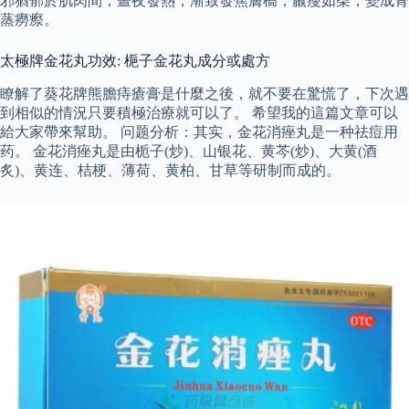
邪猶郁於肌肉間，晝夜發熱，漸致發焦膚槁，羸瘦如柴，變成骨
蒸癆瘵。
太極牌金花丸功效: 梔子金花丸成分或處方
瞭解了葵花牌熊膽痔瘡膏是什麼之後，就不要在驚慌了，下次遇
到相似的情況只要積極治療就可以了。 希望我的這篇文章可以
給大家帶來幫助。 问题分析：其实，金花消痤丸是一种祛痘用
药。 金花消痤丸是由栀子(炒)、山银花、黄芩(炒)、大黄(酒
炙)、黄连、桔梗、薄荷、黄柏、甘草等研制而成的。