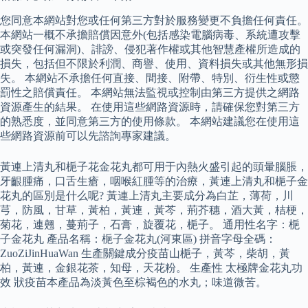
您同意本網站對您或任何第三方對於服務變更不負擔任何責任。
本網站一概不承擔賠償因意外(包括感染電腦病毒、系統遭攻擊
或突發任何漏洞)、誹謗、侵犯著作權或其他智慧產權所造成的
損失，包括但不限於利潤、商譽、使用、資料損失或其他無形損
失。 本網站不承擔任何直接、間接、附帶、特別、衍生性或懲
罰性之賠償責任。 本網站無法監視或控制由第三方提供之網路
資源產生的結果。 在使用這些網路資源時，請確保您對第三方
的熟悉度，並同意第三方的使用條款。 本網站建議您在使用這
些網路資源前可以先諮詢專家建議。
黃連上清丸和梔子花金花丸都可用于內熱火盛引起的頭暈腦脹，
牙齦腫痛，口舌生瘡，咽喉紅腫等的治療，黃連上清丸和梔子金
花丸的區別是什么呢? 黃連上清丸主要成分為白芷，薄荷，川
芎，防風，甘草，黃柏，黃連，黃芩，荊芥穗，酒大黃，桔梗，
菊花，連翹，蔓荊子，石膏，旋覆花，梔子。 通用性名字：梔
子金花丸 產品名稱：梔子金花丸(河東區) 拼音字母全碼：
ZuoZiJinHuaWan 生產關鍵成分疫苗山梔子，黃芩，柴胡，黃
柏，黃連，金銀花茶，知母，天花粉。 生產性 太極牌金花丸功
效 狀疫苗本產品為淡黃色至棕褐色的水丸；味道微苦。