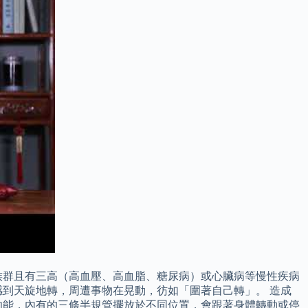
族群且有三高（高血壓、高血脂、糖尿病）或心臟病等慢性疾病
到天旋地轉，周遭事物在晃動，彷如「圍著自己轉」。 造成
功能，內有的三條半規管擺放於不同位置，會跟著身體轉動或停