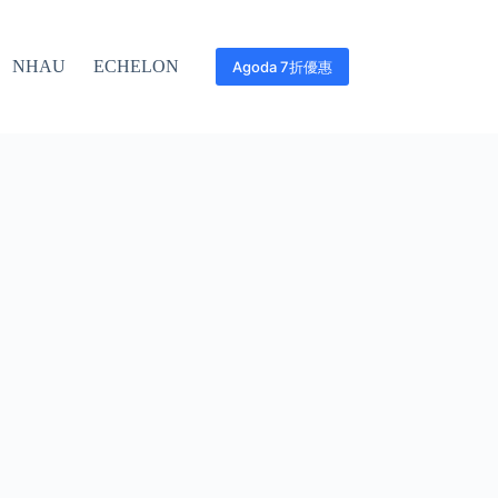
NHAU
ECHELON
Agoda 7折優惠