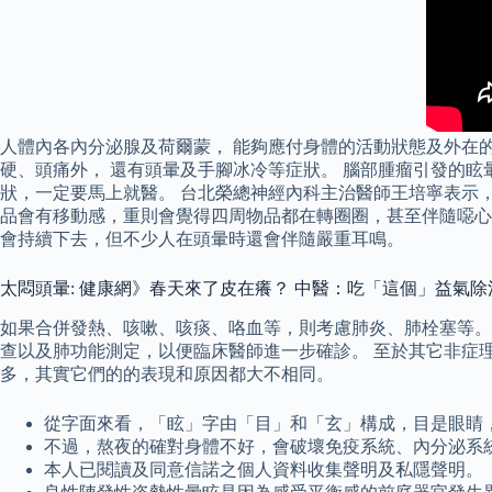
人體內各內分泌腺及荷爾蒙， 能夠應付身體的活動狀態及外在的
硬、頭痛外， 還有頭暈及手腳冰冷等症狀。 腦部腫瘤引發的
狀，一定要馬上就醫。 台北榮總神經內科主治醫師王培寧表示
品會有移動感，重則會覺得四周物品都在轉圈圈，甚至伴隨噁心
會持續下去，但不少人在頭暈時還會伴隨嚴重耳鳴。
太悶頭暈: 健康網》春天來了皮在癢？ 中醫：吃「這個」益氣除
如果合併發熱、咳嗽、咳痰、咯血等，則考慮肺炎、肺栓塞等。
查以及肺功能測定，以便臨床醫師進一步確診。 至於其它非症
多，其實它們的的表現和原因都大不相同。
從字面來看，「眩」字由「目」和「玄」構成，目是眼睛
不過，熬夜的確對身體不好，會破壞免疫系統、內分泌系
本人已閱讀及同意信諾之個人資料收集聲明及私隱聲明。