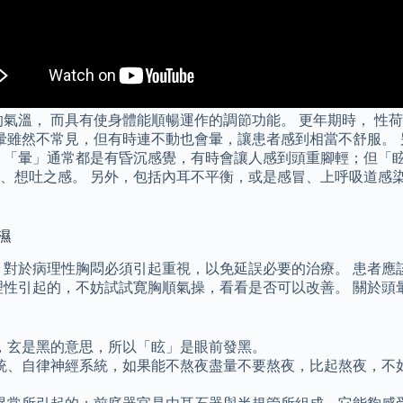
氣溫， 而具有使身體能順暢運作的調節功能。 更年期時， 性荷
眩暈雖然不常見，但有時連不動也會暈，讓患者感到相當不舒服。
，「暈」通常都是有昏沉感覺，有時會讓人感到頭重腳輕；但「
、想吐之感。 另外，包括內耳不平衡，或是感冒、上呼吸道感
濕
 對於病理性胸悶必須引起重視，以免延誤必要的治療。 患者應
理性引起的，不妨試試寛胸順氣操，看看是否可以改善。 關於頭
，玄是黑的意思，所以「眩」是眼前發黑。
統、自律神經系統，如果能不熬夜盡量不要熬夜，比起熬夜，不