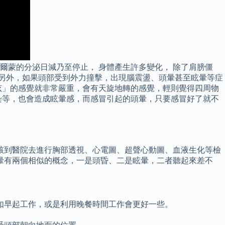
爾蒙的分泌日減乃至停止， 身體產生許多變化， 除了肩膀僵
 另外，如果頭部受到外力撞擊，出現腦震盪、頭暈甚至眩暈等症
眩」的感覺就非常嚴重，會有天旋地轉的感覺，輕則覺得四周物
染等，也會造成眩暈感，而感冒引起的頭暈，只要感冒好了就不
該到醫院去進行胸部透視、心電圖、超聲心動圖、血液生化等檢
暈有兩個相似的概念，一是頭昏、二是眩暈，二者聽起來差不
如早起工作，或是利用晚餐時間工作會更好一些。