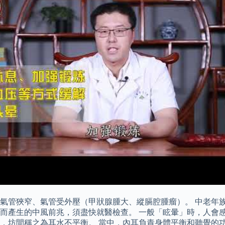
氣管狹窄、氣管受外壓（甲狀腺腫大、縱膈腔腫瘤）。 中老年
而產生的中風前兆，須盡快就醫檢查。 一般「眩暈」時，人會感
，坊間稱之為耳水不平衡。 當中，內耳負責身體平衡和聽覺的