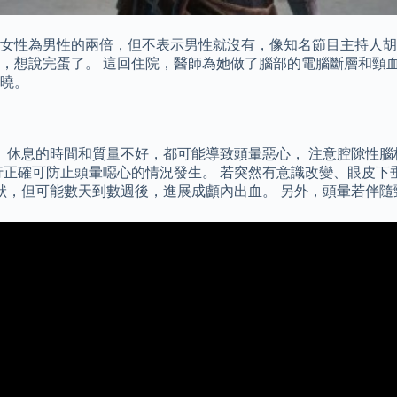
女性為男性的兩倍，但不表示男性就沒有，像知名節目主持人胡
，想說完蛋了。 這回住院，醫師為她做了腦部的電腦斷層和頸
曉。
、休息的時間和質量不好，都可能導致頭暈惡心， 注意腔隙性腦
行正確可防止頭暈噁心的情況發生。 若突然有意識改變、眼皮下
異狀，但可能數天到數週後，進展成顱內出血。 另外，頭暈若伴