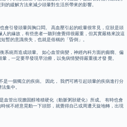
提到的緩解方法來減少頭暈對生活所帶來的影響。
也會引發頭暈與胸口悶。 高血壓引起的眩暈很常見，症狀是頭
嚇人的緣故，有些患者一聽到會覺得很嚴重，但其實嚴格來說這
成短暫的意識喪失，也就是俗稱的「昏倒」。
衡系統而造成頭暈。 如心血管病變，神經內科方面的癲癇、偏
頭暈，一定要早發現早治療，以免病情變得嚴重後才發 覺。
不是一個獨立的疾病。 因此， 我們可將引起頭暈的疾病進行分
辦法集中。
或是血管出現膽固醇堆積硬化（動脈粥狀硬化）所成。 有時也會
的時候不經意晃動一下頭部，就覺得自己或周遭天旋地轉，出現