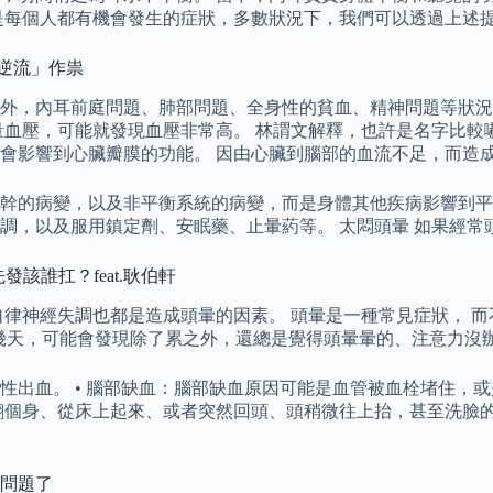
是每個人都有機會發生的症狀，多數狀況下，我們可以透過上述
道逆流」作祟
外，內耳前庭問題、肺部問題、全身性的貧血、精神問題等狀況
量血壓，可能就發現血壓非常高。 林謂文解釋，也許是名字比較
會影響到心臟瓣膜的功能。 因由心臟到腦部的血流不足，而造
幹的病變，以及非平衡系統的病變，而是身體其他疾病影響到平
調，以及服用鎮定劑、安眠藥、止暈葯等。 太悶頭暈 如果經常
發該誰扛？feat.耿伯軒
律神經失調也都是造成頭暈的因素。 頭暈是一種常見症狀， 而
好幾天，可能會發現除了累之外，還總是覺得頭暈暈的、注意力沒
性出血。 • 腦部缺血：腦部缺血原因可能是血管被血栓堵住，
翻個身、從床上起來、或者突然回頭、頭稍微往上抬，甚至洗臉
出問題了