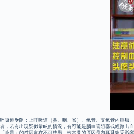
呼吸道受阻：上呼吸道（鼻、咽、喉）、氣管、支氣管內腫瘤、
者，若有出現疑似暈眩的情況，有可能是腦血管阻塞或輕微出血
「眩暈」的成因實在不可枚舉，較常見的原因是內耳系統受影響