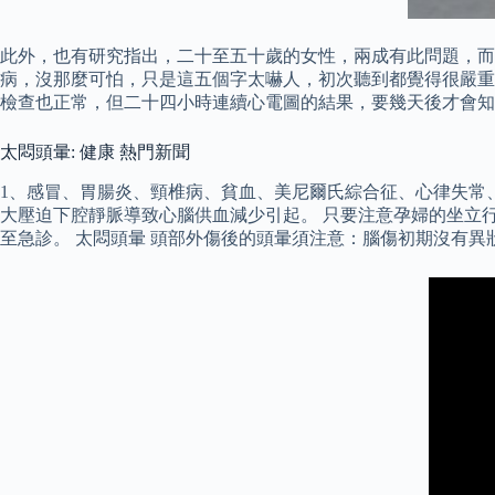
此外，也有研究指出，二十至五十歲的女性，兩成有此問題，而
病，沒那麼可怕，只是這五個字太嚇人，初次聽到都覺得很嚴重
檢查也正常，但二十四小時連續心電圖的結果，要幾天後才會知
太悶頭暈: 健康 熱門新聞
1、感冒、胃腸炎、頸椎病、貧血、美尼爾氏綜合征、心律失常
大壓迫下腔靜脈導致心腦供血減少引起。 只要注意孕婦的坐立
至急診。 太悶頭暈 頭部外傷後的頭暈須注意：腦傷初期沒有