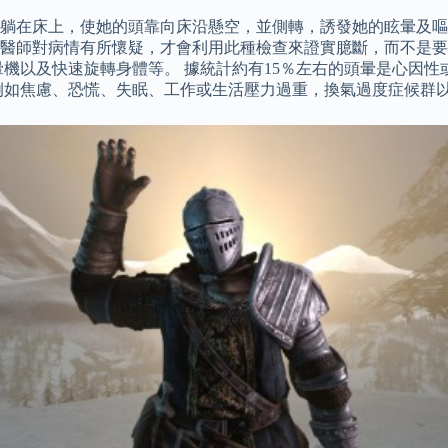
躺在床上，使她的頭靠向床沿懸空，並側轉，誘發她的眩暈及嘔
醫師對病情有所懷疑，才會利用此種檢查來證實臆斷，而不是要
機以及快速旋轉身體等。 據統計約有15％左右的頭暈是心因性或
例如焦慮、恐慌、失眠、工作或生活壓力過重，換氣過度症候群