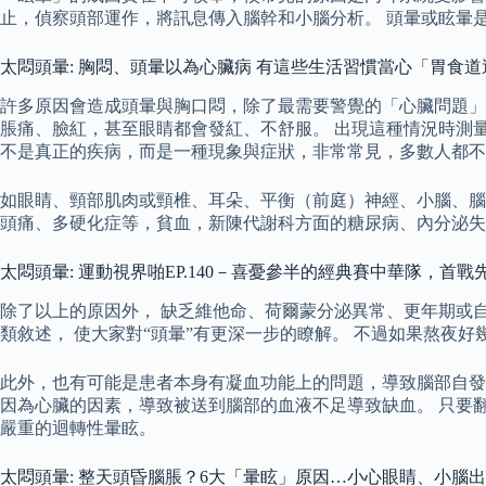
止，偵察頭部運作，將訊息傳入腦幹和小腦分析。 頭暈或眩暈
太悶頭暈: 胸悶、頭暈以為心臟病 有這些生活習慣當心「胃食
許多原因會造成頭暈與胸口悶，除了最需要警覺的「心臟問題」
脹痛、臉紅，甚至眼睛都會發紅、不舒服。 出現這種情況時測
不是真正的疾病，而是一種現象與症狀，非常常見，多數人都不
如眼睛、頸部肌肉或頸椎、耳朵、平衡（前庭）神經、小腦、腦
頭痛、多硬化症等，貧血，新陳代謝科方面的糖尿病、內分泌失
太悶頭暈: 運動視界啪EP.140－喜憂參半的經典賽中華隊，首戰先
除了以上的原因外， 缺乏維他命、荷爾蒙分泌異常、更年期或自
類敘述， 使大家對“頭暈”有更深一步的瞭解。 不過如果熬夜
此外，也有可能是患者本身有凝血功能上的問題，導致腦部自發
因為心臟的因素，導致被送到腦部的血液不足導致缺血。 只要
嚴重的迴轉性暈眩。
太悶頭暈: 整天頭昏腦脹？6大「暈眩」原因…小心眼睛、小腦