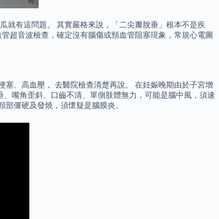
瓜就有這問題。 其實嚴格來說，「二尖瓣脫垂」根本不是疾
血管超音波檢查，確定沒有腦傷或頸血管阻塞現象，常規心電圖
梗塞、高血壓， 去醫院檢查清楚再說。 在妊娠晚期由於子宮增
垂、嘴角歪斜、口齒不清、單側肢體無力，可能是腦中風，須速
隨頸部僵硬及發燒，須懷疑是腦膜炎。