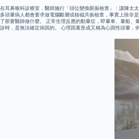
在耳鼻喉科診療室，醫師施行「頭位變換眼振檢查」：讓陳太太
多頭暈病人都會要求做電腦斷層或核磁共振檢查，事實上除非是
了那要醫師做什麼。 正常生理反應的動暈症，即暈車、暈船、暈
診時，是無法確定病因的。 心理因素形成又稱為心因性頭暈，