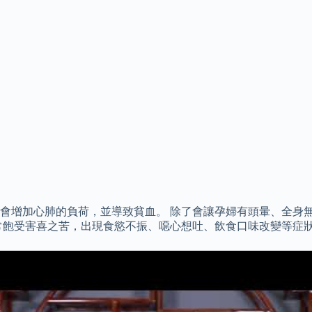
會增加心肺的負荷，並導致貧血。 除了會讓孕婦有頭暈、全身無
常飽受害喜之苦，出現食慾不振、噁心想吐、飲食口味改變等症