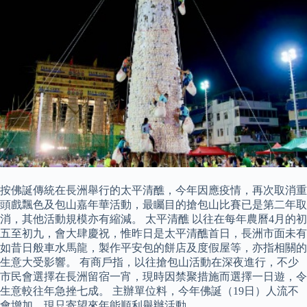
按佛誕傳統在長洲舉行的太平清醮，今年因應疫情，再次取消重
頭戲飄色及包山嘉年華活動，最矚目的搶包山比賽已是第二年取
消，其他活動規模亦有縮減。 太平清醮 以往在每年農曆4月的初
五至初九，會大肆慶祝，惟昨日是太平清醮首日，長洲市面未有
如昔日般車水馬龍，製作平安包的餅店及度假屋等，亦指相關的
生意大受影響。 有商戶指，以往搶包山活動在深夜進行，不少
市民會選擇在長洲留宿一宵，現時因禁聚措施而選擇一日遊，令
生意較往年急挫七成。 主辦單位料，今年佛誕（19日）人流不
會增加，現只寄望來年能順利舉辦活動。