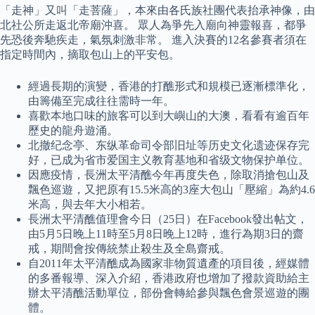
「走神」又叫「走菩薩」，本來由各氏族社團代表抬承神像，由
北社公所走返北帝廟沖喜。 眾人為爭先入廟向神靈報喜，都爭
先恐後奔馳疾走，氣氛刺激非常。 進入決賽的12名參賽者須在
指定時間內，摘取包山上的平安包。
經過長期的演變，香港的打醮形式和規模已逐漸標準化，
由籌備至完成往往需時一年。
喜歡本地口味的旅客可以到大嶼山的大澳，看看有逾百年
歷史的龍舟遊涌。
北撤纪念亭、东纵革命司令部旧址等历史文化遗迹保存完
好，已成为省市爱国主义教育基地和省级文物保护单位。
因應疫情，長洲太平清醮今年再度失色，除取消搶包山及
飄色巡遊，又把原有15.5米高的3座大包山「壓縮」為約4.6
米高，與去年大小相若。
長洲太平清醮值理會今日（25日）在Facebook發出帖文，
由5月5日晚上11時至5月8日晚上12時，進行為期3日的齋
戒，期間會按傳統禁止殺生及全島齋戒。
自2011年太平清醮成為國家非物質遺產的項目後，經媒體
的多番報導、深入介紹，香港政府也增加了撥款資助給主
辦太平清醮活動單位，部份會轉給參與飄色會景巡遊的團
體。