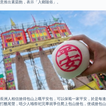
意推出素菇飽，表示「入鄉隨俗」。
長洲人相信搶得包山上嘅平安包，可以保𧙗一家平安，於是每逢
打醮尾聲，唔少人喺祭祀完畢就爭住爬上包山搶包，便成搶包山