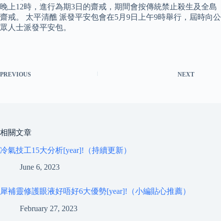
晚上12時，進行為期3日的齋戒，期間會按傳統禁止殺生及全島
齋戒。 太平清醮 派發平安包會在5月9日上午9時舉行，屆時向公
眾人士派發平安包。
PREVIOUS
NEXT
相關文章
冷氣技工15大分析[year]!（持續更新）
June 6, 2023
犀補靈修護眼液好唔好6大優勢[year]!（小編貼心推薦）
February 27, 2023