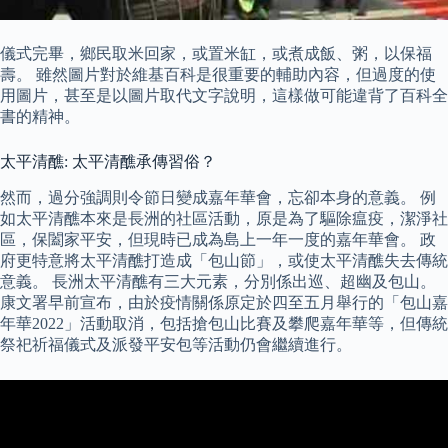
儀式完畢，鄉民取米回家，或置米缸，或煮成飯、粥，以保福
壽。 雖然圖片對於維基百科是很重要的輔助內容，但過度的使
用圖片，甚至是以圖片取代文字說明，這樣做可能違背了百科全
書的精神。
太平清醮: 太平清醮承傳習俗？
然而，過分強調則令節日變成嘉年華會，忘卻本身的意義。 例
如太平清醮本來是長洲的社區活動，原是為了驅除瘟疫，潔淨社
區，保闔家平安，但現時已成為島上一年一度的嘉年華會。 政
府更特意將太平清醮打造成「包山節」，或使太平清醮失去傳統
意義。 長洲太平清醮有三大元素，分別係出巡、超幽及包山。
康文署早前宣布，由於疫情關係原定於四至五月舉行的「包山嘉
年華2022」活動取消，包括搶包山比賽及攀爬嘉年華等，但傳統
祭祀祈福儀式及派發平安包等活動仍會繼續進行。