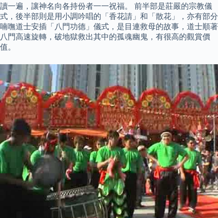
讀一遍，讓神名向各持份者一一祝福。 前半部是莊嚴的宗教儀
式，後半部則是用小調吟唱的「香花請」和「散花」，亦有部分
喃嘸道士安插「八門功德」儀式，是目連救母的故事，道士順著
八門高速旋轉，破地獄救出其中的孤魂幽鬼，有很高的觀賞價
值。