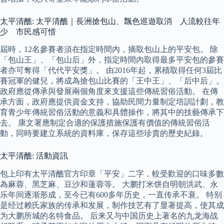
太平清醮: 太平清醮｜長洲搶包山、飄色巡遊取消 人流較往年
少 市民感可惜
屆時，12名參賽者須在指定時間內，摘取包山上的平安包。 除
「包山王」、「包山后」外，指定時間內取得最多平安包的參賽
者亦可奪得「代代平安獎」。 由2016年起，累積取得任何3屆比
賽冠軍的健兒，將成為搶包山比賽的「王中王」、「后中后」。
政府應從傳承與發展兩個角度來支援這些傳統習俗活動。 在傳
承方面，政府應提供資金支持，協助民間力量制定培訓計劃，教
育青少年傳統習俗活動的意義和具體操作，將其中的技藝傳承下
去。 康文署應制定合適的保護措施保護有價值的傳統習俗活
動，同時要建立系統的資料庫，保存這些珍貴的歷史紀錄。
太平清醮: 活動資訊
包上印有太平清醮官方印章「平安」二字，較受歡迎的口味多數
為麻蓉、黑芝麻、豆沙和蓮蓉等。 大鹏打米饼自明朝洪武、永
乐年间逐渐形成，至今已有600多年历史，一直传承不衰。 特别
是经过赖氏家族的传承和发展，制作技艺有了显著提高，使其成
为大鹏所城的名特食品。 后来又与中国历史上著名的九龙海战