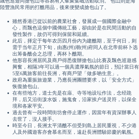
飄色巡遊同搶包山等容易有人羣聚集嘅活動取消。 包山則是海
陸豐漁民常用的打醮用品，後來便變成搶包山了。
雖然香港已從以前的農業社會，發展成一個國際金融中
心，而飄色這個中國傳統工藝，卻由於是在民間活動的自
發性製作，故仍可得到保留和延續。
此后，择定于每年农历四月份内为建醮期，至于何日，则
需于当年正月下旬，由惠(州)潮(州)府同人在北帝前杯卜选
出筹备醮会之总理，再杯卜醮期。
他形容長洲居民及商戶得悉復辦搶包山比賽及飄色巡遊感
興奮，相隔3年可以過一個具濃厚氣氛的節日，預計當日有
5至6萬旅客前往長洲，有商戶望「做多啲生意」。
政府為重振旅遊業，乃應長洲團體要求，以「安全方式」
恢復搶包山。
在有些地方，道士先是在庙、寺等地设坛作法，念经跪
拜，后又沿街泼水饭，施鬼食，沿家挨户送灵符，以保全
境和各家平安。
過去曾有一段時間街坊會停止運作，因當年有資深辦事人
去世了，沒人接手。
時至今日，長洲太平清醮不但受到島上居民重視，不少港
人及外國遊客亦會慕名而至，遠赴長洲體驗節慶的氣氛。