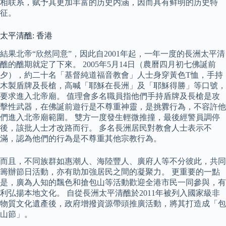
相联系，赋予其更加丰富的历史内涵，因而具有鲜明的历史特
征。
太平清醮: 香港
結果北帝“欣然同意”，因此自2001年起，一年一度的長洲太平清
醮的醮期就定了下來。 2005年5月14日（農曆四月初七佛誕前
夕），約二十名「基督純道福音教會」人士身穿黃色T恤，手持
木製盾牌及長槍，高喊「耶穌在長洲」及「耶穌得勝」等口號，
要求進入北帝廟。 值理會多名職員指他們手持盾牌及長槍是攻
擊性武器，在佛誕前遊行是不尊重神靈，是挑釁行為，不容許他
們進入北帝廟範圍。 雙方一度發生輕微推撞，最後經警員調停
後，該批人士才改路而行。 多名長洲居民對教會人士表示不
滿，認為他們的行為是不尊重其他宗教行為。
而且，不同族群如惠潮人、海陸豐人、廣府人等不分彼此，共同
籌辦節日活動，亦有助加強居民之間的凝聚力。 更重要的一點
是，廣為人知的飄色和搶包山等活動歡迎全港市民一同參與，有
利弘揚本地文化。 自從長洲太平清醮於2011年被列入國家級非
物質文化遺產後，政府增撥資源帶頭推廣活動，將其打造成「包
山節」。