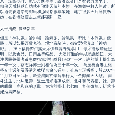
茶、法國鵝肝、流心月餅等等，說著說著口水都要流出來了。
相傳天后林默自幼就有預測天氣的本領，在海難中救人無數，所
以過去香港沿海鄉民和漁民都很尊敬她，建了很多天后廟供奉
她，在香港隨便走走就能碰到一座。
太平清醮: 農曆新年
但是「神功戲」論排場、論氣派、論氣氛，都比「木偶戲」優
勝，所以如果經費充裕、場地寬敞時，都會選擇演出「神功
戲」。 按照福佬習俗擺天席供孤魂野鬼享用，每席擺放燈籠照
明，以及食品、日用品等祭品。 大澳打醮的年期眾說紛紜，大
澳居民兼學者黃惠瓊指當地打醮只1930年一次，許舒博士提出為
十年一次，蔡志祥博士則相信為三十年一次。 為慶祝香港主權
移交十週年及香港道教聯合會40週年，並為全球祈福，於2007年
11月13日至24日，於荃灣圓玄學院舉行太上金籙羅天大醮。 南
斗注生，北斗延壽，道士用米堆砌成南、北斗和代表福、祿、壽
的麒麟、鹿和龜的形狀，在壇前掛上七七四十九個燈籠，祈求斗
姥延壽降福。