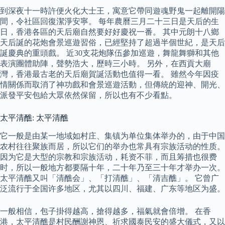
到深夜十一時許便火化大士王，寓意它帶同遊魂野鬼一起離開陽
間，令社區回復潔淨安寧。 每年農曆三月二十三日是天后的生
日，香港各區的天后廟自然要好好慶祝一番。 其中元朗十八鄉
天后誕的花炮會景巡遊習俗，已經堅持了超過半個世紀，是天后
誕慶典的重頭戲。 近30支花炮隊伍參加巡遊，舞龍舞獅和其他
表演團體助陣，聲勢浩大，歷時三小時。 另外，在西貢大廟
灣，香港最古老的天后廟賀誕活動也值得一看。 雖然今年因疫
情關係而取消了神功戲和會景巡遊活動，但傳統的迎神、開光、
派發平安包給大眾依然保留，所以也有不少看點。
太平清醮: 太平清醮
它一般是由某一地域如村庄、集镇为单位集体举办的，由于中国
农村往往聚族而居，所以它们的举办也常具有宗族活动的性质。
因为它是大型的宗教和宗族活动，耗资不菲，而且筹措也很费
时，所以一般地方都要隔十年，二十年乃至三十年才举办一次。
太平清醮又叫「清醮会」、「打清醮」、「清吉醮」。 它曾广
泛流行于全国许多地区，尤其以四川、福建、广东等地区为盛。
一般相信，包子掛得越高，搶得越多，福氣就會倍增。 在香
港，太平清醮是村民酬謝神恩、祈求國泰民安的盛大儀式，又以