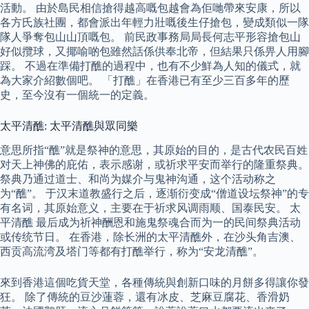
活動。 由於島民相信搶得越高嘅包越會為佢哋帶來安康，所以
各方氏族社團，都會派出年輕力壯嘅後生仔搶包，變成類似一隊
隊人爭奪包山山頂嘅包。 前民政事務局局長何志平形容搶包山
好似攬球，又揶喻啲包雖然話係供奉北帝，但結果只係畀人用腳
踩。 不過在準備打醮的過程中，也有不少鮮為人知的儀式，就
為大家介紹數個吧。 「打醮」在香港已有至少三百多年的歷
史，至今沒有一個統一的定義。
太平清醮: 太平清醮與眾同樂
意思所指“醮”就是祭神的意思，其原始的目的，是古代农民百姓
对天上神佛的庇佑，表示感谢，或祈求平安而举行的隆重祭典。
祭典乃通过道士、和尚为媒介与鬼神沟通，这个活动称之
为“醮”。 于汉末道教盛行之后，逐渐衍变成“僧道设坛祭神”的专
有名词，其原始意义，主要在于祈求风调雨顺、国泰民安。 太
平清醮 最后成为祈神酬恩和施鬼祭魂合而为一的民间祭典活动
或传统节日。 在香港，除长洲的太平清醮外，在沙头角吉澳、
西贡高流湾及塔门等都有打醮举行，称为“安龙清醮”。
來到香港這個吃貨天堂，各種傳統與創新口味的月餅多得讓你發
狂。 除了傳統的豆沙蓮蓉，還有冰皮、芝麻豆腐花、香滑奶