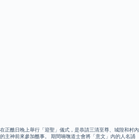
在正醮日晚上舉行「迎聖」儀式，是恭請三清至尊、城隍和村內
的主神前來參加醮事。 期間喃嘸道士會將「意文」內的人名誦