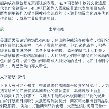
能夠成為緣首是光宗耀祖的表現。 在20項香港非物質文化遺產
代表作名錄當中，有10項已被列入國家級非遺代表性項目名錄，
而粵劇更被列入聯合國教科文組織的《人類非物質文化遺產代表
作名錄》，成為世界級非遺項目。
長洲居民及遠近的漁民都相信，包山的包能治各種疾病，搶到它
們不僅能代來幸福，也有了看家的藥物。 説起來也奇怪，那些
經過日曬雨淋的包，竟會不壞不變味。 原來的搶包山活動是太
平清醮最後一晚的壓軸節目，因1978年人們爭相攀爬約20米高的
包山搶包時，發生包山倒塌造成人員受傷的意外，此節目遭明令
禁止，現已改為由專人發包。
太平清醮: 疫情
不過大家可能不知道，香港是現代國際龍舟競賽的發源地，大力
把這項民間節慶發展為國際化的體育盛事，為傳統添上新意。
在消費主義的影響下，長洲太平清醮亦出現節慶商品化的現象。
由於打醮正日能吸引大批遊客到訪長洲，商家藉此推出新商品以
刺激消費。 例如，打醮期間只許食素，大型連鎖快餐店便曾特