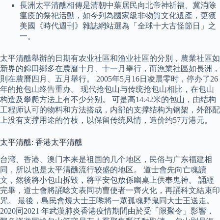
長洲太平清醮相傳是清朝中葉居民向北帝神祈福、冀消除
瘟疫的祭祀活動，如今列為國家級非物質文化遺產，更獲
美國《時代週刊》雜誌網站選為「全球十大古怪節日」之
一。
太平清醮舉辦的日期有农业社區和渔业社區的分別，農業社區如
新界的錦田鄉多在農曆十月、十一月舉行，而漁業社區如長洲，
則在農曆四月、五月舉行。 2005年5月16日凌晨零时，停办了26
年的抢包山终告重办。 现代抢包山与传统抢包山相比，在包山
构造及攀爬方法上有不少分别。 可是高14.42米的包山，由结构
工程师认可的物料和方法搭成，内部的支撑结构为钢架，外部配
上没有支撑用途的竹枝，以保留传统风情，造价约57万港元。
太平清醮: 香港太平清醮
台湾、香港、澳门本来是祖国的几个地区，民俗与广东福建相
同，所以也是太平清醮流行较盛的地区。 道士會先向亡魂讀
文，然後將小包山拆毀，將平安包放係幽桌上供奉鬼神。 誦經
完畢，道士會將誦唸文表同功曹使者一齊火化，再誦科文結束印
咒。 最後，島民會燒大士王嚟將一眾孤魂野鬼同大士王送走。
2020同2021 年武漢肺炎香港疫情期間由於受「限聚令」影響，