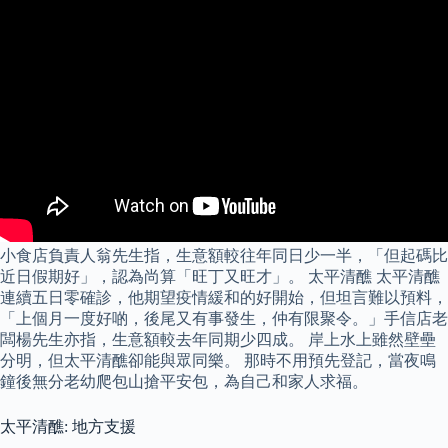
小食店負責人翁先生指，生意額較往年同日少一半，「但起碼比
近日假期好」，認為尚算「旺丁又旺才」。 太平清醮 太平清醮
連續五日零確診，他期望疫情緩和的好開始，但坦言難以預料，
「上個月一度好啲，後尾又有事發生，仲有限聚令。」手信店老
闆楊先生亦指，生意額較去年同期少四成。 岸上水上雖然壁壘
分明，但太平清醮卻能與眾同樂。 那時不用預先登記，當夜鳴
鐘後無分老幼爬包山搶平安包，為自己和家人求福。
太平清醮: 地方支援