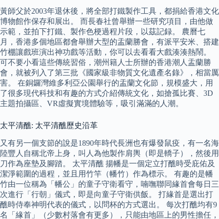
黃師父於2003年退休後，將全部打鐵製作工具，都捐給香港文化
博物館作保存和展出。 而長春社曾舉辦一些研究項目，由他做
示範，並拍下打鐵、製作色梗過程片段，以茲記録。 農曆七
月，香港多個地區都會舉辦大型的盂蘭勝會，有派平安米、搭建
竹棚讓戲班演出神功戲等活動，你可以去看看大戲湊湊熱鬧。
可不要小看這些傳統習俗，潮州籍人士所辦的香港潮人盂蘭勝
會，就被列入了第三批《國家級非物質文化遺產名錄》，相當厲
害。 在銅鑼灣維多利亞公園舉行的盂蘭文化節，規模盛大，用
了很多現代科技和有趣的方式介紹傳統文化，如搶孤比賽、3D
主題拍攝區、VR虛擬實境體驗等，吸引滿滿的人潮。
太平清醮: 太平清醮歷史沿革
又有另一個支節的說是1890年時代長洲也有爆發鼠疫，有一名海
陸豐人自稱北帝上身，叫人為他製作肩輿（即是轎子），然後用
刀作為座墊及腳踏。 太平清醮 揚幡是一個定立打醮時受庇佑及
潔淨範圍的過程，並且用竹竿（幡竹）作為標示。 有趣的是幡
竹由一位稱為「幡公」的童子守衛看守，喃嘸聯同緣首會每日三
次進行「行朝」儀式，即是向童子守衛供飯。 打緣首是選出打
醮時侍奉神明代表的儀式，以問杯的方式選出。 每次打醮均有9
名「緣首」（少數村落會有更多），只能由地區上的男性擔任，