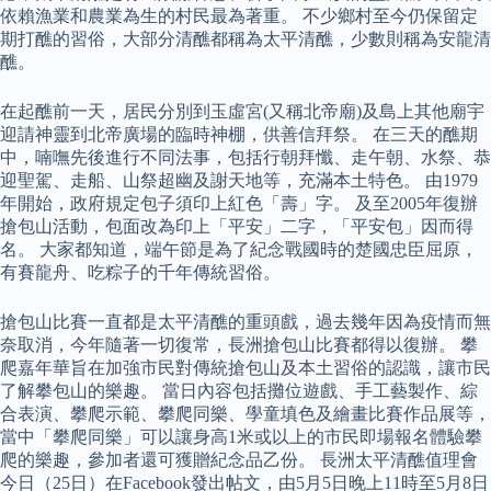
依賴漁業和農業為生的村民最為著重。 不少鄉村至今仍保留定
期打醮的習俗，大部分清醮都稱為太平清醮，少數則稱為安龍清
醮。
在起醮前一天，居民分別到玉虛宮(又稱北帝廟)及島上其他廟宇
迎請神靈到北帝廣場的臨時神棚，供善信拜祭。 在三天的醮期
中，喃嘸先後進行不同法事，包括行朝拜懺、走午朝、水祭、恭
迎聖駕、走船、山祭超幽及謝天地等，充滿本土特色。 由1979
年開始，政府規定包子須印上紅色「壽」字。 及至2005年復辦
搶包山活動，包面改為印上「平安」二字，「平安包」因而得
名。 大家都知道，端午節是為了紀念戰國時的楚國忠臣屈原，
有賽龍舟、吃粽子的千年傳統習俗。
搶包山比賽一直都是太平清醮的重頭戲，過去幾年因為疫情而無
奈取消，今年隨著一切復常，長洲搶包山比賽都得以復辦。 攀
爬嘉年華旨在加強市民對傳統搶包山及本土習俗的認識，讓市民
了解攀包山的樂趣。 當日內容包括攤位遊戲、手工藝製作、綜
合表演、攀爬示範、攀爬同樂、學童填色及繪畫比賽作品展等，
當中「攀爬同樂」可以讓身高1米或以上的市民即場報名體驗攀
爬的樂趣，參加者還可獲贈紀念品乙份。 長洲太平清醮值理會
今日（25日）在Facebook發出帖文，由5月5日晚上11時至5月8日