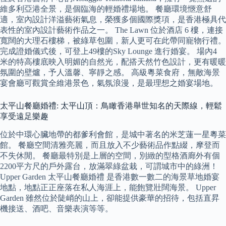
維多利亞港全景，是個臨海的輕婚禮場地。 餐廳環境愜意舒
適，室內設計洋溢藝術氣息，榮獲多個國際獎項，是香港極具代
表性的室內設計藝術作品之一。 The Lawn 位於酒店 6 樓，連接
寬闊的大理石樓梯，被綠草包圍，新人更可在此帶同寵物行禮。
完成證婚儀式後，可登上49樓的Sky Lounge 進行婚宴。 場內4
米的特高樓底映入明媚的自然光，配搭天然竹色設計，更有暖暖
氛圍的壁爐，予人溫馨、寧靜之感。 高級粵菜食府，無敵海景
宴會廳可觀賞全維港景色，氣氛浪漫，是最理想之婚宴場地。
太平山餐廳婚禮: 太平山頂：鳥瞰香港舉世知名的天際線，輕鬆
享受遠足樂趣
位於中環心臟地帶的都爹利會館，是城中著名的米芝蓮一星粵菜
館。 餐廳空間清雅亮麗，而且放入不少藝術品作點綴，摩登而
不失休閒。 餐廳最特別是上層的空間，別緻的型格酒廊外有個
2200平方尺的戶外露台，放滿翠綠盆栽，可謂城市中的綠洲！
Upper Garden 太平山餐廳婚禮 是香港數一數二的海景草地婚宴
地點，地點正正座落在私人海涯上，能飽覽壯闊海景。 Upper
Garden 雖然位於陡峭的山上，卻能提供豪華的招待，包括直昇
機接送、酒吧、音樂表演等等。