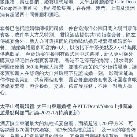
級服務，壽筳喜酌，婚宴理想場地。 太平山餐廳婚禮 Cafe Deco
Group是香港首屈一指的餐飲集團，在香港、澳門、上海及澳洲
擁有超過四十間餐廳和酒吧。
套餐已包括證婚律師樓同司儀，仲會送海洋公園日間入場門票俾
賓客，成件事大方又特別。 君悅酒店提供共7款婚宴套餐，除左
傳統宴會外，新人亦可選擇簡約精緻嘅結婚典禮套餐或婚宴午
餐。 結婚典禮最多可容納60人，以包括下午茶美點及2 小時無限
供應飲品。 至於婚宴午餐則有西式同中式選擇，新人更可額外
購買糖果吧供在場賓客享用。 香港不乏漂亮的海灣，淺水灣影
灣園便座擁 360 度無敵大海景，並擁有綠茵的戶外婚禮場地，讓
來賓和新人在舒適的大自然環境下見證成婚一刻。 影灣園能為
你作婚宴策劃，共有兩個套餐：露台餐廳婚宴套餐及花園宴會帳
篷婚宴套餐，包含餐飲、交通、佈置等服務，不用一對新人操
心。
太平山餐廳婚禮: 太平山餐廳婚禮-在PTT/Dcard/Yahoo上推薦旅
遊景點與熱門討論-2022-12(持續更新)
酒店擁全東涌最大的無柱式宴會廳，面積超過1,200平方米，可
容納最多70圍中式婚宴。 擁7米的高樓底設計，及一流的宴會佈
置，為新人打造最耀目的舞台。 宴會廳門廳區開揚寬敞，面積