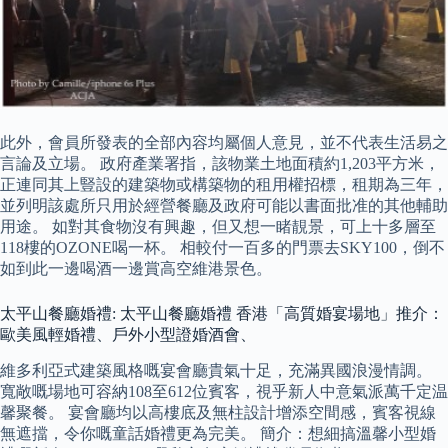
此外，會員所發表的全部內容均屬個人意見，並不代表生活易之
言論及立場。 政府產業署指，該物業土地面積約1,203平方米，
正連同其上豎設的建築物或構築物的租用權招標，租期為三年，
並列明該處所只用於經營餐廳及政府可能以書面批准的其他輔助
用途。 如對其食物沒有興趣，但又想一睹靚景，可上十多層至
118樓的OZONE喝一杯。 相較付一百多的門票去SKY100，倒不
如到此一邊喝酒一邊賞高空維港景色。
太平山餐廳婚禮: 太平山餐廳婚禮 香港「高質婚宴場地」推介：
歐美風輕婚禮、戶外小型證婚酒會、
維多利亞式建築風格嘅宴會廳貴氣十足，充滿異國浪漫情調。
寬敞嘅場地可容納108至612位賓客，視乎新人中意氣派萬千定温
馨聚餐。 宴會廳均以高樓底及無柱設計增添空間感，賓客視線
無遮擋，令你嘅童話婚禮更為完美。 簡介：想細搞溫馨小型婚