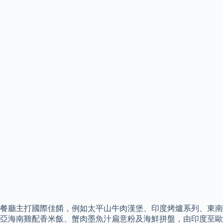
餐廳主打國際佳餚，例如太平山牛肉漢堡、印度烤爐系列、東南
亞海南雞配香米飯、蟹肉墨魚汁扁意粉及海鮮拼盤，由印度至歐