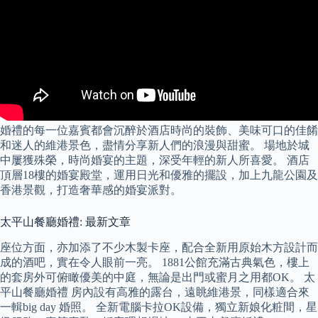
婚禮的每一位嘉賓都會沉醉於酒店時尚的裝飾、美味可口的佳餚
和迷人的維港景色，盡情分享新人們的浪漫與甜蜜。 場地於城
中屢獲殊榮，時尚婚宴的主題，深受年輕的新人所喜愛。 酒店
頂層18樓的婚宴殿堂，運用日光和優雅的擺設，加上九龍公園及
香港景觀，打造奢華感的婚宴派對。
太平山餐廳婚禮: 最新文章
座位方面，亦加添了不少木製卡座，配合全新用原始木方設計而
成的酒吧，實在令人眼前一亮。 1881公館充滿古典氣色，樓上
的套房外可俯瞰優美的中庭，無論是出門或蜜月之用都OK。 太
平山餐廳婚禮 房內設有高雅的露台，遠眺維港景，同樣適合來
一輯big day 婚照。 全新電腦卡拉OK設備，獨立新娘化粧間，星