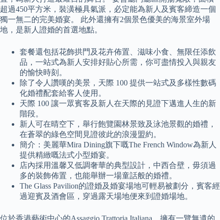
超過450平方米，裝潢極具氣派，必定能為新人及賓客締造一個
獨一無二的完美婚宴。 此外還擁有2個景色優美的海景室外場
地，是新人證婚的首選地點。
套餐還包括花飾拱門及花卉佈置、滋味小食、無限任添飲
品，一站式為新人安排好貼心所需，你可盡情投入與親友
的愉快時刻。
除了令人讚嘆的美景，天際 100 提供一站式及多樣性數碼
化婚禮配套給客人使用。
天際 100 讓一眾賓客及新人在天際的見證下邁進人生的新
階段。
新人可在晴空下，舉行飽覽園林景致及泳池景觀的婚禮，
在蒼翠的綠色空間見證彼此的浪漫盟約。
簡介：美麗華Mira Dining旗下嘅The French Window為新人
提供精緻嘅法式小型婚宴。
店內採用溫馨又低調奢華的典型設計，中西合壁，毋須過
多的裝飾佈置，也能舉辦一場童話般的婚禮。
The Glass Pavilion的證婚及婚宴場地可輕易被劃分，賓客經
過迎賓及酒會區，穿過露天場地便來到證婚場地。
位於香港藝術中心的Assaggio Trattoria Italiana，擁有一覽無遺的