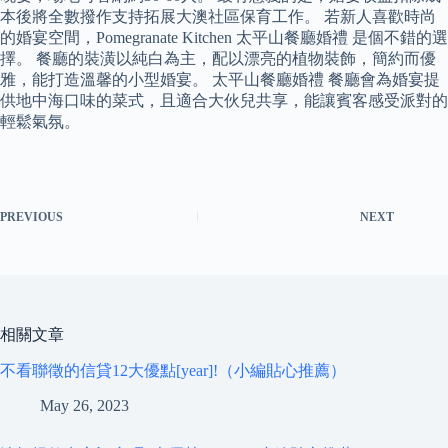
本後將全數撥作支持拓展大澳社區保育工作。 若新人喜歡時尚
的婚宴空間，Pomegranate Kitchen 太平山餐廳婚禮 是個不錯的選
擇。 餐廳的裝潢以純白為主，配以漂亮的植物裝飾，簡約而優
雅，能打造溫馨的小型婚宴。 太平山餐廳婚禮 餐廳會為婚宴提
供地中海口味的菜式，且適合大伙兒共享，能讓賓客感受派對的
輕鬆氣氛。
PREVIOUS
NEXT
相關文章
不看聯徵的信貸12大優點[year]!（小編貼心推薦）
May 26, 2023