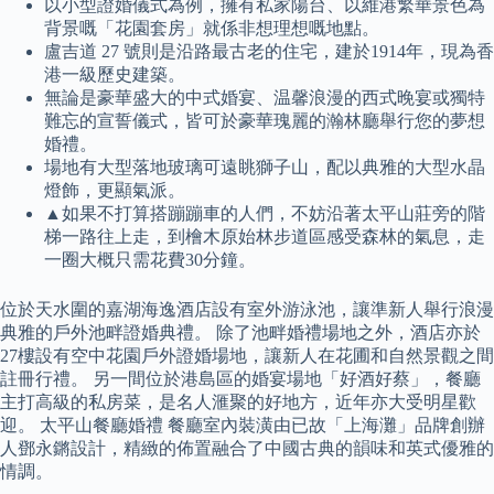
以小型證婚儀式為例，擁有私家陽台、以維港繁華景色為
背景嘅「花園套房」就係非想理想嘅地點。
盧吉道 27 號則是沿路最古老的住宅，建於1914年，現為香
港一級歷史建築。
無論是豪華盛大的中式婚宴、温馨浪漫的西式晚宴或獨特
難忘的宣誓儀式，皆可於豪華瑰麗的瀚林廳舉行您的夢想
婚禮。
場地有大型落地玻璃可遠眺獅子山，配以典雅的大型水晶
燈飾，更顯氣派。
▲如果不打算搭蹦蹦車的人們，不妨沿著太平山莊旁的階
梯一路往上走，到檜木原始林步道區感受森林的氣息，走
一圈大概只需花費30分鐘。
位於天水圍的嘉湖海逸酒店設有室外游泳池，讓準新人舉行浪漫
典雅的戶外池畔證婚典禮。 除了池畔婚禮場地之外，酒店亦於
27樓設有空中花園戶外證婚場地，讓新人在花圃和自然景觀之間
註冊行禮。 另一間位於港島區的婚宴場地「好酒好蔡」，餐廳
主打高級的私房菜，是名人滙聚的好地方，近年亦大受明星歡
迎。 太平山餐廳婚禮 餐廳室內裝潢由已故「上海灘」品牌創辦
人鄧永鏘設計，精緻的佈置融合了中國古典的韻味和英式優雅的
情調。