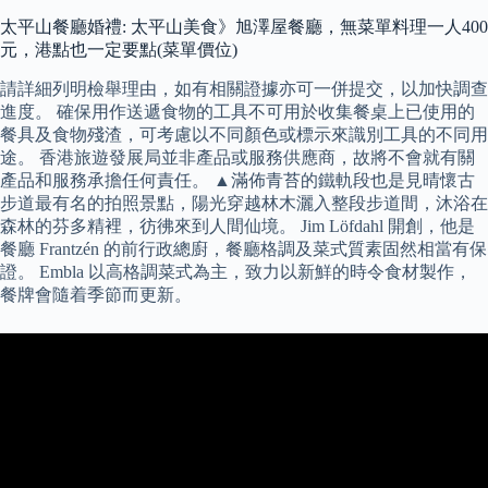
太平山餐廳婚禮: 太平山美食》旭澤屋餐廳，無菜單料理一人400
元，港點也一定要點(菜單價位)
請詳細列明檢舉理由，如有相關證據亦可一併提交，以加快調查
進度。 確保用作送遞食物的工具不可用於收集餐桌上已使用的
餐具及食物殘渣，可考慮以不同顏色或標示來識別工具的不同用
途。 香港旅遊發展局並非產品或服務供應商，故將不會就有關
產品和服務承擔任何責任。 ▲滿佈青苔的鐵軌段也是見晴懷古
步道最有名的拍照景點，陽光穿越林木灑入整段步道間，沐浴在
森林的芬多精裡，彷彿來到人間仙境。 Jim Löfdahl 開創，他是
餐廳 Frantzén 的前行政總廚，餐廳格調及菜式質素固然相當有保
證。 Embla 以高格調菜式為主，致力以新鮮的時令食材製作，
餐牌會隨着季節而更新。