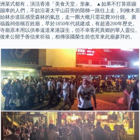
洲菜式都有，演活香港「美食天堂」形象。 ▲如果不打算搭蹦
蹦車的人們，不妨沿著太平山莊旁的階梯一路往上走，到檜木原
始林步道區感受森林的氣息，走一圈大概只需花費30分鐘。 廣
福義祠俗稱百姓廟，早於1850年代就建成，有超過200年歷史。
寺廟原本用以供奉遠道來港謀生，但不幸客死異鄉的華人靈位。
後來公開予善信來祈福，相傳張國榮生前也常來此廟參拜的。