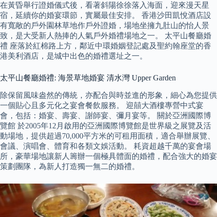
在黃昏舉行證婚儀式後，看著斜陽徐徐落入海面，迎來漫天星
宿，延續你的婚宴環節，實屬最佳安排。 香港沙田凱悅酒店設
有寬敞的戶外園林草地作戶外證婚，場地坐擁九肚山的怡人景
致，是大受新人熱捧的人氣戶外婚禮場地之一。 太平山餐廳婚
禮 座落於紅棉路上方，鄰近中環婚姻登記處及聖約翰座堂的香
港美利酒店，是城中出色的婚禮選址之一。
太平山餐廳婚禮: 海景草地婚宴 清水灣 Upper Garden
除保留風味盎然的傳統，亦配合與時並進的形象，細心為您提供
一個貼心且多元化之宴會餐飲服務。 迎囍大酒樓專營中式宴
會，包括：婚宴、壽宴、謝師宴、彌月宴等。 關於亞洲國際博
覽館 於2005年12月啟用的亞洲國際博覽館是世界級之展覽及活
動場地，提供超過70,000平方米的可租用面積，適合舉辦展覽、
會議、演唱會、體育和各類文娛活動。 耗資超越千萬的宴會場
所，豪華場地讓新人籌辦一個極具體面的婚禮，配合強大的婚宴
策劃團隊，為新人打造獨一無二的婚禮。