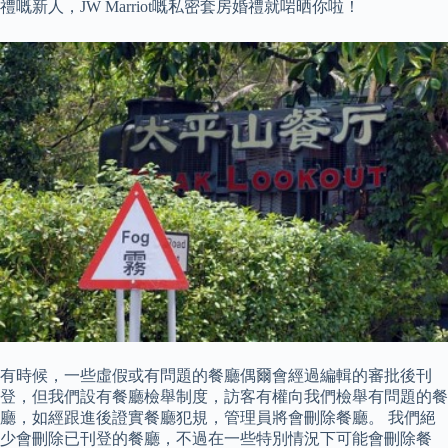
禮嘅新人，JW Marriot嘅私密套房婚禮就啱晒你啦！
有時候，一些虛假或有問題的餐廳偶爾會經過編輯的審批後刊
登，但我們設有餐廳檢舉制度，訪客有權向我們檢舉有問題的餐
廳，如經跟進後證實餐廳犯規，管理員將會刪除餐廳。 我們絕
少會刪除已刊登的餐廳，不過在一些特別情況下可能會刪除餐