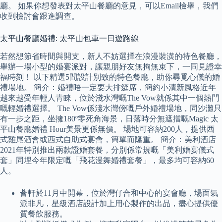
廳。 如果你想發表對太平山餐廳的意見，可以Email檢舉，我們
收到檢討會跟進調查。
太平山餐廳婚禮: 太平山包車一日遊路線
若然想節省時間與開支，新人不妨選擇在浪漫裝潢的特色餐廳，
舉辦一場小型的婚宴派對，讓親朋好友無拘無束下，一同見證幸
福時刻！ 以下精選5間設計別致的特色餐廳，助你尋覓心儀的婚
禮場地。 簡介：婚禮唔一定要大排筵席，簡約小清新風格近年
越來越受年輕人青睞，位於淺水灣嘅The Vow就係其中一個熱門
嘅輕婚禮選擇。 The Vow係淺水灣傍嘅戶外婚禮場地，同沙灘只
有一步之距，坐擁180º零死角海景，日落時分無遮擋嘅Magic 太
平山餐廳婚禮 Hour美景更係無價。 場地可容納200人，提供西
式雞尾酒會或西式自助式宴會，簡單而隆重。 簡介：美利酒店
2021年特別推出兩款證婚套餐，分別係常規嘅「美利婚宴儀式
套」同埋今年限定嘅「飛花漫舞婚禮套餐」，最多均可容納60
人。
薈軒於11月中開幕，位於灣仔合和中心的宴會廳，場面氣
派非凡，星級酒店設計加上用心製作的出品，盡心提供優
質餐飲服務。