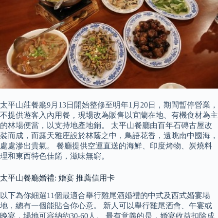
太平山莊餐廳9月13日開始整修至明年1月20日，期間暫停營業，
不提供遊客入內用餐，現場改為販售以宜蘭在地、有機食材為主
的林場便當，以支持地產地銷。 太平山餐廳由百年石磚古屋改
裝而成，而露天雅座設於林蔭之中，鳥語花香，遠眺南中國海，
處處滲出貴氣。 餐廳提供空運直送的海鮮、印度烤物、炭燒料
理和東西特色佳餚，滋味無窮。
太平山餐廳婚禮: 婚宴 推薦信用卡
以下為你細選11個最適合舉行雞尾酒婚禮的中式及西式婚宴場
地，總有一個能貼合你心意。 新人可以舉行雞尾酒會、午宴或
晚宴，場地可容納約30-60人。 最有意義的是，婚宴收益扣除成