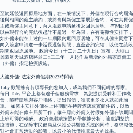
喜歡工人姐姐，我們很放心。
至於延後返回原居地方面，在一般情況下，外傭在現行合約屆滿
後與相同的僱主續約，或將會與新僱主開展新合約，可在其原僱
主或新僱主同意下，向入境處申請延後返回原居地。 有關延後
以由現行合約完結後起計不超過一年為限，在有關彈性安排下，
如外傭未能在上述的一年期限內返回原居地，可在其僱主同意下
向入境處申請進一步延長逗留期限，直至合約完結，以便在該段
期間返回原居地。 政府今日（十二月二十九日）宣布，大嶼山
麗豪航天城酒店將於二○二二年一月起作為新增的外籍家庭傭工
（外傭）指定檢疫設施。
大波外傭: 法定外傭假期2023時間表
Toby 歡迎擁有各項專長的您加入，成為我們不同範疇的專家。
每日 Toby 平台上都有逾千個服務需求，為您提供受聘和工作機
會，隨時隨地與客戶聯絡，提出報價，獲取更多收入就如此簡
單。 如僱主安排外傭在上述期間在持牌酒店或賓館住宿，以致
外傭未能在僱主居所工作，僱主應向外傭支付假如外傭在該期間
上班可得的報酬。 政府會繼續按照科學數據分析，適度調整抗
疫措施，在保障巿民健康及保護公共醫療系統的同時，務求減低
對社會正常活動的影響，以最小的代價換取最大的效果。