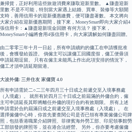
兼掃貨，正好利用這些旅遊消費來賺取迎新里數。 ▲賺盡迎新
里數 不是不可能，特別當大家遇上結婚、買車、裝修等大額開
支時，善用信用卡的迎新優惠繳費，便可賺盡著數。 本文將向
大家介紹在迎新優惠期間，接下來，MoneySmart即向大家介紹4
張信用卡：▲賺盡迎新現金回贈 有何方法？ 接下來，
MoneySmart小編將會用4張信用卡，向大家講解如何賺盡回贈。
由二零零三年十月一日起，所有申請續約的傭工在申請獲批准
後，會獲發給簽證。 倘僱主可以讓傭工回國度假，傭工便毋須
申請延期逗留。 只有在僱主未能馬上作出此項安排的情況下，
傭工才須申請延期留港。
大波外傭: 三井住友 家傭寶 4.0
所有申請需於二○二三年四月三十日或之前遞交至入境事務處
（入境處）。 就所有於四月三十日或之前屆滿的外傭合約，僱
主可申請延長其即將離任外傭的現行合約有效期限。 所有上述
申請需於合約屆滿日或之前遞交至入境事務處（入境處）。 在
選擇僱傭中心時，你首先要查閱公司是否已領有專業僱傭公司牌
照，包括香港職業介紹牌照、菲律賓海外勞工部、印尼領事館勞
工部頒發的牌照等，並在港合法經營。 另外，你亦要考慮僱傭