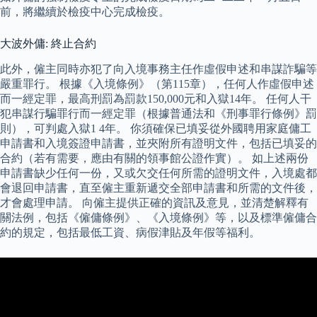
前，將繼續於檢疫中心完成檢疫。
大波外傭: 終止合約
此外，僱主同時亦犯了向入境事務主任作虛假申述和串謀詐騙等
嚴重罪行。 根據《入境條例》（第115章），任何人作虛假申述
而一經定罪，最高刑罰為罰款150,000元和入獄14年。 任何人干
犯串謀行騙罪行而一經定罪（根據普通法和《刑事罪行條例》罰
則），可判處入獄1 4年。 你須確保已填妥從外國聘用家庭傭工
申請書和入境簽證申請書，並夾附所有證明文件，包括已填妥的
合約（若有需要，應由有關的領事館公證作實）。 如上述兩份
申請書缺少任何一份，又或欠交任何所需的證明文件，入境處都
會退回申請書，直至僱主重新遞交全部申請書和所需的文件後，
才會處理申請。 向僱主提供正確的資訊及意見，並清楚解釋有
關法例，包括《僱傭條例》、《入境條例》等，以及標準僱傭合
約的規定，包括最低工資、病假津貼及年假等福利。