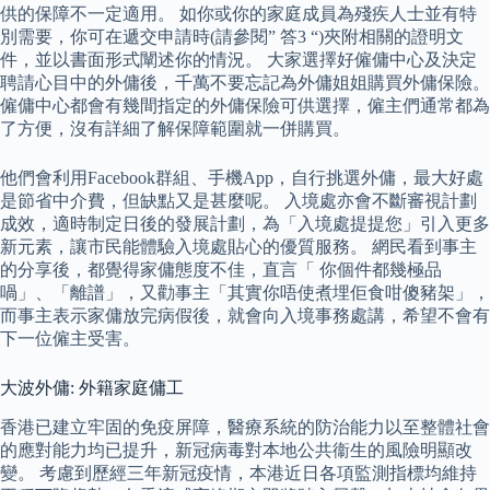
供的保障不一定適用。 如你或你的家庭成員為殘疾人士並有特
別需要，你可在遞交申請時(請參閱” 答3 “)夾附相關的證明文
件，並以書面形式闡述你的情況。 大家選擇好僱傭中心及決定
聘請心目中的外傭後，千萬不要忘記為外傭姐姐購買外傭保險。
僱傭中心都會有幾間指定的外傭保險可供選擇，僱主們通常都為
了方便，沒有詳細了解保障範圍就一併購買。
他們會利用Facebook群組、手機App，自行挑選外傭，最大好處
是節省中介費，但缺點又是甚麼呢。 入境處亦會不斷審視計劃
成效，適時制定日後的發展計劃，為「入境處提提您」引入更多
新元素，讓市民能體驗入境處貼心的優質服務。 網民看到事主
的分享後，都覺得家傭態度不佳，直言「 你個件都幾極品
喎」、「離譜」，又勸事主「其實你唔使煮埋佢食咁傻豬架」，
而事主表示家傭放完病假後，就會向入境事務處講，希望不會有
下一位僱主受害。
大波外傭: 外籍家庭傭工
香港已建立牢固的免疫屏障，醫療系統的防治能力以至整體社會
的應對能力均已提升，新冠病毒對本地公共衞生的風險明顯改
變。 考慮到歷經三年新冠疫情，本港近日各項監測指標均維持