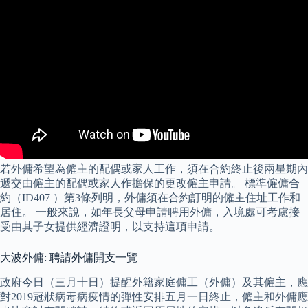
若外傭希望為僱主的配偶或家人工作，須在合約終止後兩星期內
遞交由僱主的配偶或家人作擔保的更改僱主申請。 標準僱傭合
約（ID407 ）第3條列明，外傭須在合約訂明的僱主住址工作和
居住。 一般來說，如年長父母申請聘用外傭，入境處可考慮接
受由其子女提供經濟證明，以支持這項申請。
大波外傭: 聘請外傭開支一覽
政府今日（三月十日）提醒外籍家庭傭工（外傭）及其僱主，應
對2019冠狀病毒病疫情的彈性安排五月一日終止，僱主和外傭應