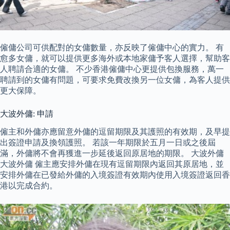
僱傭公司可供配對的女傭數量，亦反映了僱傭中心的實力。 有
愈多女傭，就可以提供更多海外或本地家傭予客人選擇，幫助客
人聘請合適的女傭。 不少香港僱傭中心更提供包換服務，萬一
聘請到的女傭有問題，可要求免費改換另一位女傭，為客人提供
更大保障。
大波外傭: 申請
僱主和外傭亦應留意外傭的逗留期限及其護照的有效期，及早提
出簽證申請及換領護照。 若該一年期限於五月一日或之後屆
滿，外傭將不會再獲進一步延後返回原居地的期限。 大波外傭
大波外傭 僱主應安排外傭在現有逗留期限內返回其原居地，並
安排外傭在已發給外傭的入境簽證有效期內使用入境簽證返回香
港以完成合約。