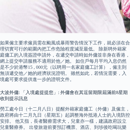
如果僱主要求僱員需在颱風或暴雨警告情況下工作，就必須在合
理切實可行的範圍內把工作危險程度減至最低。 除新聘外籍家
庭傭工的入境簽證申請外，在遞交申請時如外傭並非身在香港，
網上提交申請服務不適用於他／她。 如住戶每月平均入息仍然
是不少於港幣15 , 000元（以聘用一名家庭傭工計算），僱主則
無須遞交他／她的經濟狀況證明。 雖然如此，若情況需要，入
境處可要求提供進一步的證明文件。
大波外傭: 「入境處提提您」: 外傭會在其逗留期限屆滿前8星期
收到提示訊息
勞工處今日（十二月八日）提醒外籍家庭傭工（外傭）及僱主，
政府將由十二月九日（星期五）起調整海外抵港人士的入境防控
安排。 他又指，長者醫療需求大，兒童亦一樣，建議政府設立
兒童醫療券。 出發旅遊前要預訂機票、酒店、到埗後吃喝玩樂