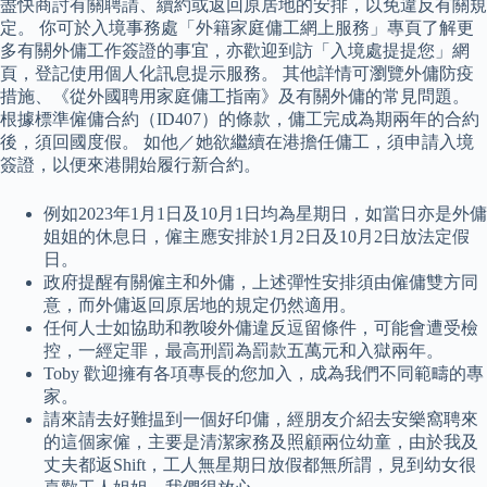
盡快商討有關聘請、續約或返回原居地的安排，以免違反有關規
定。 你可於入境事務處「外籍家庭傭工網上服務」專頁了解更
多有關外傭工作簽證的事宜，亦歡迎到訪「入境處提提您」網
頁，登記使用個人化訊息提示服務。 其他詳情可瀏覽外傭防疫
措施、《從外國聘用家庭傭工指南》及有關外傭的常見問題。
根據標準僱傭合約（ID407）的條款，傭工完成為期兩年的合約
後，須回國度假。 如他／她欲繼續在港擔任傭工，須申請入境
簽證，以便來港開始履行新合約。
例如2023年1月1日及10月1日均為星期日，如當日亦是外傭
姐姐的休息日，僱主應安排於1月2日及10月2日放法定假
日。
政府提醒有關僱主和外傭，上述彈性安排須由僱傭雙方同
意，而外傭返回原居地的規定仍然適用。
任何人士如協助和教唆外傭違反逗留條件，可能會遭受檢
控，一經定罪，最高刑罰為罰款五萬元和入獄兩年。
Toby 歡迎擁有各項專長的您加入，成為我們不同範疇的專
家。
請來請去好難揾到一個好印傭，經朋友介紹去安樂窩聘來
的這個家僱，主要是清潔家務及照顧兩位幼童，由於我及
丈夫都返Shift，工人無星期日放假都無所謂，見到幼女很