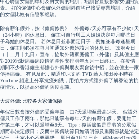
中心聘請女傭的準則及對女傭的培訓，培訓會直接影響女傭的質
素。 好的僱傭中心會確保外傭到港前均已接受專業培訓，介紹
的女傭比較有信譽和經驗。
除有薪年假外，按《僱傭條例》，外傭每7天亦可享有不少於1天
（24小時）的休息日。 僱主可自行與工人姐姐決定每月哪些日
子為她的休息日。 若休息日並非固定日子，例如並非每逢星期
日，僱主則必須在每月初通知外傭她該月的休息日。 政府今日
（十二月十九日）宣布，協助外籍家庭傭工（外傭）及其僱主應
對2019冠狀病毒病疫情的彈性安排明年五月一日終止。 在疫情
期間不少香港僱主都擔心外傭與朋友聚會後中招，並在僱主一家
傳播病毒。 有見及此，精通印尼文的 TVB 藝人郭田葰不時在
YouTube 頻道上分享抗疫知識，用拍片方式讓外傭了解香港的抗
疫情況，以提高外傭的防疫意識。
大波外傭: 比較各大家傭保險
年假日數會按外傭的受僱年資，由7天遞增至最高14天。 假設外
傭只工作了兩年，那她只能享有每年7天的有薪年假，要開始工
作第三年，才可以遞增至8天。 Tips：復活節假是香港的公眾假
期而非法定假日；反而中國傳統節日如清明節及重陽節就是法定
假日，大家小心不要弄錯。 即日至3月31日止，經MoneyHero投