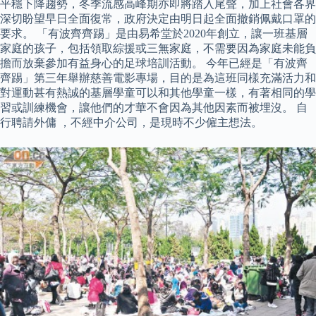
平穩下降趨勢，冬季流感高峰期亦即將踏入尾聲，加上社會各界
深切盼望早日全面復常，政府決定由明日起全面撤銷佩戴口罩的
要求。 「有波齊齊踢」是由易希堂於2020年創立，讓一班基層
家庭的孩子，包括領取綜援或三無家庭，不需要因為家庭未能負
擔而放棄參加有益身心的足球培訓活動。 今年已經是「有波齊
齊踢」第三年舉辦慈善電影專場，目的是為這班同樣充滿活力和
對運動甚有熱誠的基層學童可以和其他學童一樣，有著相同的學
習或訓練機會，讓他們的才華不會因為其他因素而被埋沒。 自
行聘請外傭 ，不經中介公司，是現時不少僱主想法。