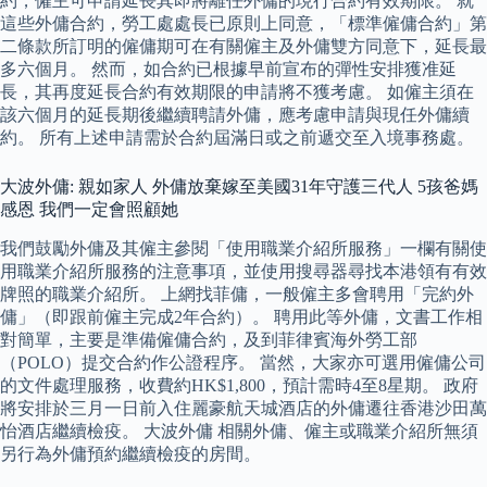
約，僱主可申請延長其即將離任外傭的現行合約有效期限。 就
這些外傭合約，勞工處處長已原則上同意，「標準僱傭合約」第
二條款所訂明的僱傭期可在有關僱主及外傭雙方同意下，延長最
多六個月。 然而，如合約已根據早前宣布的彈性安排獲准延
長，其再度延長合約有效期限的申請將不獲考慮。 如僱主須在
該六個月的延長期後繼續聘請外傭，應考慮申請與現任外傭續
約。 所有上述申請需於合約屆滿日或之前遞交至入境事務處。
大波外傭: 親如家人 外傭放棄嫁至美國31年守護三代人 5孩爸媽
感恩 我們一定會照顧她
我們鼓勵外傭及其僱主參閱「使用職業介紹所服務」一欄有關使
用職業介紹所服務的注意事項，並使用搜尋器尋找本港領有有效
牌照的職業介紹所。 上網找菲傭，一般僱主多會聘用「完約外
傭」（即跟前僱主完成2年合約）。 聘用此等外傭，文書工作相
對簡單，主要是準備僱傭合約，及到菲律賓海外勞工部
（POLO）提交合約作公證程序。 當然，大家亦可選用僱傭公司
的文件處理服務，收費約HK$1,800，預計需時4至8星期。 政府
將安排於三月一日前入住麗豪航天城酒店的外傭遷往香港沙田萬
怡酒店繼續檢疫。 大波外傭 相關外傭、僱主或職業介紹所無須
另行為外傭預約繼續檢疫的房間。