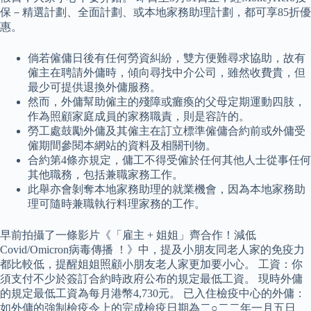
保－精選計劃、全面計劃、或本地家務助理計劃，都可享85折優
惠。
倘若僱傭日後有任何勞資糾紛，雙方便難尋求協助，故有
僱主在聘請外傭時，傾向尋找中介公司，雖然收費貴，但
最少可提供退換外傭服務。
然而，外傭幫助僱主的殘障或癱瘓的父母定期運動四肢，
作為照顧家庭成員的家務職責，則是容許的。
勞工處鼓勵外傭及其僱主在訂立標準僱傭合約前或外傭受
僱期間參閱本網站的資料及相關刊物。
合約第4條亦規定，傭工不得受僱於任何其他人士從事任何
其他職務，包括兼職家務工作。
此舉亦會剝奪本地家務助理的就業機會，因為本地家務助
理可隨時兼職執行料理家務的工作。
早前拍攝了一條影片《「雇主 + 姐姐」齊合作！減低
Covid/Omicron病毒傳播 ！》中，提及小朋友同老人家的免疫力
都比較低，提醒姐姐照顧小朋友老人家更加要小心。 工資：你
須支付不少於簽訂合約時政府公布的規定最低工資。 現時外傭
的規定最低工資為每月港幣4,730元。 已入住檢疫中心的外傭：
如外傭的強制檢疫令上的完成檢疫日期為二○二二年一月五日