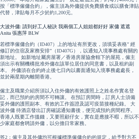
按「標準僱傭合約」，僱主須為外傭提供免費膳食或以膳食津貼
代替，津貼每月不少於約1,200元。
大波外傭: 請到好工人秘訣 我兩個工人姐姐都好好 家傭 遮遮
Anita 張惠萍 BLW
若標準僱傭合約（ID407）上的地址有所更改，須填妥表格” 經
修訂的住宿及家務安排”（ID407G），以通知入境事務處有關的
新地址。 如新地址屬房屋署／香港房屋協會轄下的屋苑，僱主
須出示有關機構批准外傭在該單位居住的同意書，以及租約副
本。 外傭須在合約終止後七日內以書面通知入境事務處處長，
並於兩星期內離開香港。
僱主及職業介紹所須以入住外傭的有效護照上之姓名作實名登
記，而已預約的房間不可轉讓。 在預訂房間時，訂房人士須備
妥外傭的護照副本、有效的工作簽證及認可疫苗接種紀錄。 大
波外傭 待酒店發出訂房確認通知書後，便完成預約房間程序。
香港人既要工作搵錢，又要照顧仔女，實在是應接不暇，所以不
少家庭都會聘請外傭，以分擔日常家務。
答2：僱主及其外傭均可根據標準僱傭合約的規定，給予對方不