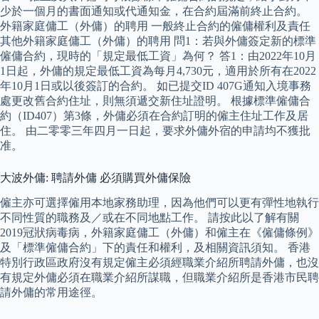
少於一個月的書面通知或代通知金，在合約屆滿前終止合約。
外籍家庭傭工（外傭）的聘用 一般終止合約的僱傭權利及責任
其他外籍家庭傭工（外傭）的聘用 問1：若與外傭簽定新的標準
僱傭合約，現時的「規定最低工資」為何？ 答1：由2022年10月
1日起，外傭的規定最低工資為每月4,730元，適用於所有在2022
年10月1日或以後簽訂的合約。 如已提交ID 407G通知入境事務
處更改舊合約住址，則無須遞交新住址證明。 根據標準僱傭合
約（ID407）第3條，外傭必須在合約訂明的僱主住址工作及居
住。 由二零零三年四月一日起，要求外傭外宿的申請均不獲批
准。
大波外傭: 聘請外傭 必須購買外傭保險
僱主亦可選擇僱用本地家務助理，因為他們可以更有彈性地執行
不同性質的職務及／或在不同地點工作。 請按此以了解有關
2019冠狀病毒病，外籍家庭傭工（外傭）和僱主在《僱傭條例》
及「標準僱傭合約」下的責任和權利，及相關資訊須知。 香港
特別行政區政府沒有規定僱主必須經職業介紹所聘請外傭，也沒
有規定外傭必須在職業介紹所謀職，但職業介紹所是香港市民聘
請外傭的常用途徑。