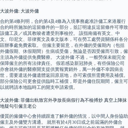
大波外傭: 大波外傭
合約第4條列明，合約第4及4條為入境事務處准許傭工來港履行
合約時所施加的逗留條件的一部分，並訂明違反逗留條件可導致
該傭工及／或其教唆者遭受刑事檢控。 該指南備有英文、中
文、印尼文、菲律賓文及泰文版本，可在勞工處勞資關係科各分
區辦事處免費索取。 但僱主要留意，在外傭的受僱期內（包括
外傭假期、休假期間）生病或受傷，無論是否因受僱而引致，僱
主須為外傭提供免費醫療。 大波外傭 不過，一般勞保未能完全
保障僱主的所有法律責任。 假若感染新冠肺炎，有些保險公司
亦會就外傭的醫療開支提供實報實銷外，萬一外傭不幸因病去
世，需要遣送外傭遺體返回原居地，亦可索償所需費用及補償。
部分保險公司更會提供臨時工補償，即是外傭住院期間，僱主可
以就聘請本地臨時工的開支申請索償。
大波外傭: 菲傭出軌致宮外孕放長病假行為不檢搏炒 真空上陣抹
地疑勾引僱主老公
優質的僱傭中心會持續跟進了解外傭的情況，以中間人身份協助
僱主及外傭雙方溝通。 就所有於4月30日或之前屆滿的外傭合