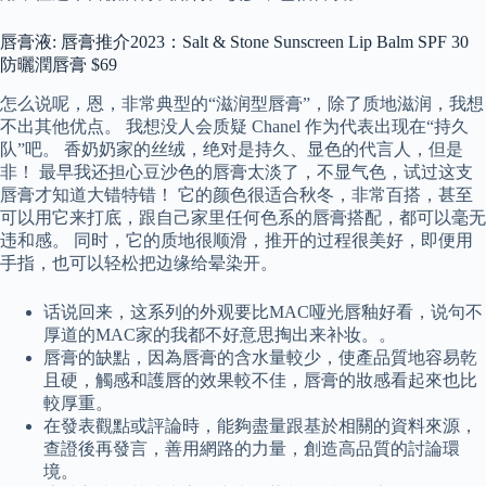
唇膏液: 唇膏推介2023：Salt & Stone Sunscreen Lip Balm SPF 30
防曬潤唇膏 $69
怎么说呢，恩，非常典型的“滋润型唇膏”，除了质地滋润，我想
不出其他优点。 我想没人会质疑 Chanel 作为代表出现在“持久
队”吧。 香奶奶家的丝绒，绝对是持久、显色的代言人，但是
非！ 最早我还担心豆沙色的唇膏太淡了，不显气色，试过这支
唇膏才知道大错特错！ 它的颜色很适合秋冬，非常百搭，甚至
可以用它来打底，跟自己家里任何色系的唇膏搭配，都可以毫无
违和感。 同时，它的质地很顺滑，推开的过程很美好，即便用
手指，也可以轻松把边缘给晕染开。
话说回来，这系列的外观要比MAC哑光唇釉好看，说句不
厚道的MAC家的我都不好意思掏出来补妆。。
唇膏的缺點，因為唇膏的含水量較少，使產品質地容易乾
且硬，觸感和護唇的效果較不佳，唇膏的妝感看起來也比
較厚重。
在發表觀點或評論時，能夠盡量跟基於相關的資料來源，
查證後再發言，善用網路的力量，創造高品質的討論環
境。