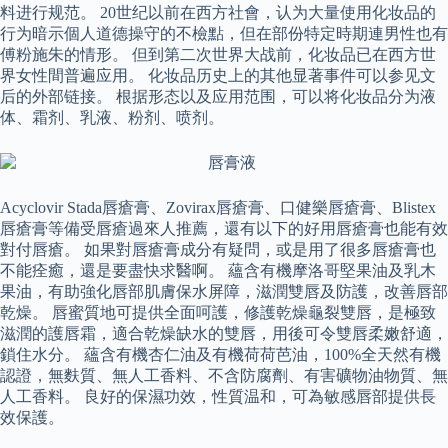
料进行规范。 20世纪以前在西方社會，认为大量使用化妆品的
行为暗示個人道德操守的不檢點，但在部份特定時期連男性也有
傅粉施朱的情形。 但到第二次世界大战前，化妆品已在西方世
界女性間普遍应用。 化妆品历史上的其他显著事件可以参见文
后的外部链接。 根据形态以及应用范围，可以将化妆品分为液
体、霜剂、乳液、粉剂、喷剂。
Acyclovir Stada唇瘡膏、Zovirax唇瘡膏、口健樂唇瘡膏、Blistex
唇瘡膏等備受唇瘡過來人推薦，還有以下的好用唇瘡膏也能有效
對付唇瘡。 如果對唇瘡膏成分有疑問，或是用了很多唇瘡膏也
不能痊癒，還是要盡快求醫啊。 蘊含有機摩洛哥堅果油及乳木
果油，有助強化唇部肌膚保水屏障，滋潤雙唇及防護，改善唇部
乾燥。 唇蜜質地可提供全面呵護，修護乾燥龜裂雙唇，是極致
滋潤的護唇霜，適合乾燥缺水的雙唇，用後可令雙唇柔嫩舒適，
鎖住水分。 蘊含有機杏仁油及有機荷荷芭油，100%全天然有機
認證，無麩質、無人工香料、不含防腐劑、有害礦物油物質、無
人工香料。 良好的保濕功效，性質温和，可為敏感唇部提供長
效保護。