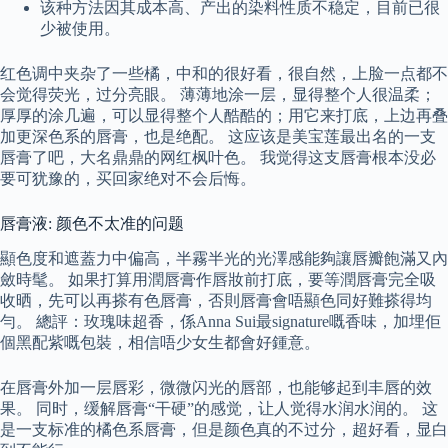
该种方法因其成本高、产出的染料性质不稳定，目前已很
少被使用。
红色调中夹杂了一些橘，中和的很好看，很自然，上脸一点都不
会觉得荧光，过分亮眼。 薄薄地涂一层，显得整个人很温柔；
厚厚的涂几遍，可以显得整个人酷酷的；用它来打底，上边再叠
加更深色系的唇膏，也是绝配。 这应该是美宝莲最出名的一支
唇膏了吧，大名鼎鼎的网红枫叶色。 我觉得这支唇膏根本没必
要可犹豫的，买回家绝对不会后悔。
唇膏液: 颜色不太准的问题
顯色度和遮蓋力中偏高，半霧半光的光澤感能夠讓唇瓣飽滿又內
斂時髦。 如果打算用潤唇膏作唇妝前打底，要等潤唇膏完全吸
收晒，先可以再搽有色唇膏，否則唇膏會唔顯色同好難搽得均
勻。 總評：玫瑰味超香，係Anna Sui最signature嘅香味，加埋佢
個黑配紫嘅包裝，相信唔少女生都會好鍾意。
在唇膏外加一层唇彩，微微闪光的唇部，也能够起到丰唇的效
果。 同时，缓解唇膏“干硬”的感觉，让人觉得水润水润的。 这
是一支标准的橘色系唇膏，但是颜色真的不过分，超好看，显白