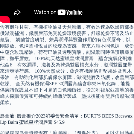
含有機洋甘菊、有機植物油及天然蜜蠟，有效迅速為乾燥唇部提
供滋潤補濕，保護唇部免受乾燥環境侵害，舒緩乾燥不適及防止
龜裂。 嬌蘭首度研製、兼具潤澤與豐盈作用的有色潤唇膏，以
剛綻放、色澤柔和悅目的玫瑰為靈感，帶來六種不同色調，成份
中蘊含玫瑰精油、荷荷巴油及透明質酸，能滋潤同時保護肌膚屏
障，撫平唇紋。 100%純天然蜜蠟皇牌潤唇膏，蘊含抗氧化劑維
他命E，有效潤澤、滋養及為乾燥雙唇補充水分，滋潤雙唇並帶
來清爽薄荷感。 100%天然成分，蘊含有機摩洛哥堅果油及乳木
果油，有助強化唇部肌膚保水屏障，滋潤雙唇及防護，改善唇部
乾燥。 全天然有機保濕SPF 30潤唇膏蘊含非納米氧化鋅，能提
供廣譜保護且不留下可見的白色殘留物，從加利福尼亞當地的養
蜂人採購優質和可持續的蜂蠟所製成，塗抹後能令雙唇倍感滋潤
柔軟。
唇膏液: 唇膏推介2023消委會安全清單：BURT’S BEES Beeswax
Lip Balm 蜜蠟皇牌潤唇膏 $45.9
如果搽潤唇膏時發現有「擦膠碎」（即係死皮），可以先用熱毛