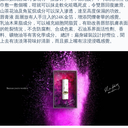
巾敷一敷個嘴，咁就可以抹走軟化咗嘅死皮，令雙唇回復嫰滑。
山茶花油及角鯊烷成分可以深入滲透，達至高度保濕的功效。
唇膏液 面層放有人手注入的24K金箔，增添閃爍奢華的感覺。
乳油木果脂成分，可以補充細胞間脂質，有助改善唇部肌膚表面
的乾裂情況，不含防腐劑、合成色素、石油系界面活性劑、香
料、礦物油等有害化學成分。 總評：扁身罐裝設計好慳位，聞
上去有淡淡薄荷味好清新，而且搽上嘴有涼浸浸嘅感覺。