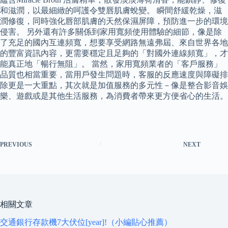
和滋潤，以最細緻的呵護令雙唇肌膚蛻變。 瞬間舒緩乾燥，滋
潤修復，同時強化唇部肌膚的天然保濕屏障，預防進一步的環境
侵害。 另外還有許多關係到家用寬頻使用體驗的細節，像是除
了充足的國內互連頻寬，想要享受網路無遠弗屆、來自世界各地
的豐富資訊內容，更需要穩定且足夠的「對國外連線頻寬」，才
能真正地「暢行無阻」。 當然，家用寬頻業者的「客戶服務」
品質也相當重要，當用戶發生問題時，客服的反應速度與障礙排
除更是一大重點，其次就是加值服務的多元性－像是整合影音娛
樂、遊戲或是其他生活服務，為消費者帶來更方便省心的生活。
PREVIOUS
NEXT
相關文章
交通銀行存款機7大伏位[year]!（小編貼心推薦）