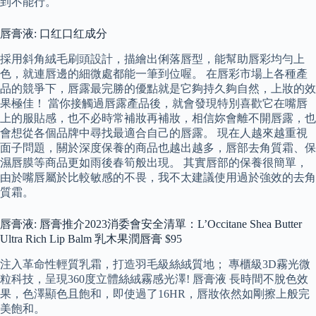
到不能行。
唇膏液: 口红口红成分
採用斜角絨毛刷頭設計，描繪出俐落唇型，能幫助唇彩均勻上
色，就連唇邊的細微處都能一筆到位喔。 在唇彩市場上各種產
品的競爭下，唇露最完勝的優點就是它夠持久夠自然，上妝的效
果極佳！ 當你接觸過唇露產品後，就會發現特別喜歡它在嘴唇
上的服貼感，也不必時常補妝再補妝，相信妳會離不開唇露，也
會想從各個品牌中尋找最適合自己的唇露。 現在人越來越重視
面子問題，關於深度保養的商品也越出越多，唇部去角質霜、保
濕唇膜等商品更如雨後春筍般出現。 其實唇部的保養很簡單，
由於嘴唇屬於比較敏感的不畏，我不太建議使用過於強效的去角
質霜。
唇膏液: 唇膏推介2023消委會安全清單：L’Occitane Shea Butter
Ultra Rich Lip Balm 乳木果潤唇膏 $95
注入革命性輕質乳霜，打造羽毛級絲絨質地； 專櫃級3D霧光微
粒科技，呈現360度立體絲絨霧感光澤! 唇膏液 長時間不脫色效
果，色澤顯色且飽和，即使過了16HR，唇妝依然如剛擦上般完
美飽和。