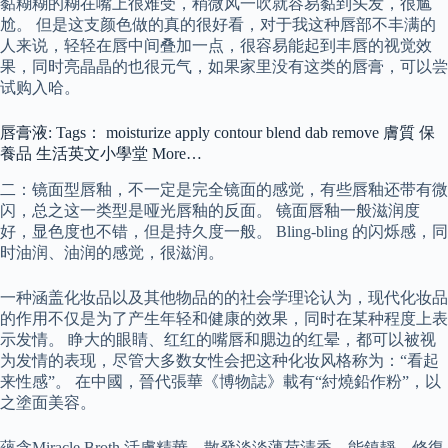
黏糊糊的糊在嘴上很难受，稍微风一吹就容易黏到头发，很尴
尬。 但是这支颜色做的真的很好看，对于我这种唇部不丰满的
人来说，轻轻在唇中间叠加一点，很容易能起到丰唇的视觉效
果，同时亮晶晶的也很元气，如果家里没有这类的唇膏，可以尝
试购入哈。
唇膏液: Tags： moisturize apply contour blend dab remove 膚質 保
養品 生活英文小學堂 More…
二：镜面型唇釉，不一定是完全镜面的感觉，有些唇釉还带有微
闪，总之这一类型是哑光唇釉的反面。 镜面唇釉一般滋润度
好，显色度也不错，但是持久度一般。 Bling-bling 的闪烁感，同
时油润、油润的感觉，很滋润。
一种涵盖化妆品以及其他物品的的社会学理论认为，现代化妆品
的作用不仅是为了产生年轻和健康的效果，同时在某种程度上表
示发情。 睁大的眼睛、红红的嘴唇和腮边的红晕，都可以被视
为发情的表现，尽管大多数女性会把这种化妆风格称为：“看起
来性感”。 在中國，晉代張華《博物誌》載有“紂燒鉛作粉”，以
之塗面美容。
蘊含Miracle Broth 活膚精華，散發淡淡薄荷清香，能鎮靜、修復