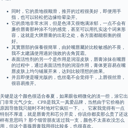
同时，它的质地很顺滑，推开的过程很美好，即便用手
指，也可以轻松把边缘给晕染开。
它的质地非常水润，但是色泽又很饱满浓郁，一点不会有
廉价唇膏那种涂不匀的感觉，甚至可以用扎实这个词来形
容，这就是大牌唇膏的出彩之处，各方面都能权衡的很
好。
其實唇部的保養很簡單，由於嘴唇屬於比較敏感的不畏，
我不太建議使用過於強效的去角質霜。
表面活性剂的另一个是作用是润湿皮肤，唇膏涂抹在嘴唇
的过程中，通过表面活性剂的润湿作用，膏体更容易在嘴
唇皮肤上均匀铺展开来，达到比较理想的效果。
并且即便是哑光版的，也丝毫不会觉得干，上唇很丝滑，
很容易推开。
关键是这个颜色很适合春夏，如果眼妆稍微化的淡一些，涂它出
门非常元气少女。 CPB是我又一真爱品牌，当然由于它价格的
原因导致我只能时不时地对它疯狂一下。。 它家我觉得有一点
特别不厚道，就是唇膏壳和芯分开卖，你说你都卖那么贵了还这
样有意思吗？ 那个细管朋友送过我一支，颜色不太喜欢没怎么
用，但这个蔷薇唇膏我用得比较多，也很喜欢。