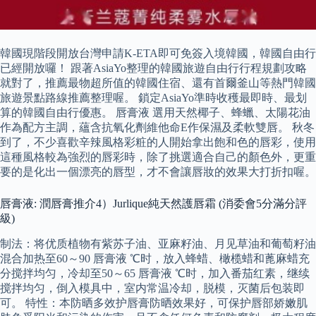
韓國現階段開放台灣申請K-ETA即可免簽入境韓國，韓國自由行
已經開放囉！ 跟著AsiaYo整理的韓國旅遊自由行行程規劃攻略
就對了，推薦最物超所值的韓國住宿、還有首爾釜山等熱門韓國
旅遊景點路線推薦整理喔。 鎖定AsiaYo準時收穫最即時、最划
算的韓國自由行優惠。 唇膏液 選用天然椰子、蜂蠟、太陽花油
作為配方主調，蘊含抗氧化劑維他命E作保濕及柔軟雙唇。 秋冬
到了，不少喜歡辛辣風格彩粧的人開始拿出飽和色的唇彩，使用
這種風格較為強烈的唇彩時，除了挑選適合自己的顏色外，更重
要的是化出一個漂亮的唇型，才不會讓唇妝的效果大打折扣喔。
唇膏液: 潤唇膏推介4）Jurlique純天然護唇霜 (消委會5分滿分評
級)
制法：将优质植物有紫苏子油、亚麻籽油、月见草油和葡萄籽油
混合加热至60～90 唇膏液 ℃时，放入蜂蜡、橄榄蜡和蓖麻蜡充
分搅拌均匀，冷却至50～65 唇膏液 ℃时，加入番茄红素，继续
搅拌均匀，倒入模具中，室内常温冷却，脱模，灭菌后包装即
可。 特性：本防晒多效护唇膏防晒效果好，可保护唇部娇嫩肌