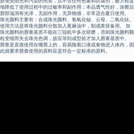
肤免受阳光和污染的伤害，且不含任何色素和防腐剂，极大程度
地降低了使用过程中的过敏率和副作用；本品透气性好，涂擦后
唇部滋润有光泽，无副作用，无异物感，非常适合夏日使用。
珠光颜料主要有：合成珠光颜料、氢氧化铋、云母、二氧化钛。
使用方法是将珠光颜料分散加入蓖麻油中，制成浆状备用。 加
珠光颜料的唇膏基质不能在三辊机中多次研磨，否则珠光颜料颗
粒变细而失去珠光色调，故应等到成型前才加入唇膏基质中。
唇膏是直接使用在嘴唇上的，容易随着口液或食物进入体内，因
此就要求唇膏使用的原料应是符合一定标准的原料。