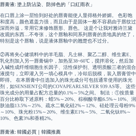
唇膏液: 塗上防沾染、防掉色的「口紅雨衣」
在口唇上涂一层恰到好处的唇膏能使人显得格外娇媚。 色彩饱
和度高，颜色遮盖力强，而且由于是固体一般不容易由于唇纹过
深而外溢，常用它来修饰唇形、唇色。 这是个让我对雅诗兰黛
改观的东西…不夸张，这个唇釉和同系列唇膏的质地真的绝了，
特别是这个唇釉，说是液体唇釉中的翘楚也不过分。
②再将夹心健填料中的羊毛脂、凡士林、聚乙二醇、维生素E、
乳化剂加入另一唇膏锅中，加热至38~60℃，搅拌溶化，然后加
入碱性成纤维细胞生长因子、活性保护剂、透明质酸三者的混合
液搅匀，立即灌入另一填心模具中，冷却后脱模，装入唇膏管中
即得。 在本唇膏中任选加入的珠光成分可包括通常使用的珠光
剂，如SENSIENT公司的COVAPEARLSILVER 939 AS等。 这些
珠光成分的用量占配方总量的0.1%～5%之间。 制法：①按质量
百分比称取下述原料：蜡5%～20%、棕榈酸辛酯6.5%～10%、润
肤油脂13.5%～25%、疏水二氧化硅2%～12%、硅处理云母粉9%
～10%、珠光粉15%～20%、维生素E1%～5%、二氧化钛8%～
10%、色素3%和香精2%。
唇膏液: 韓國必買｜韓國推薦