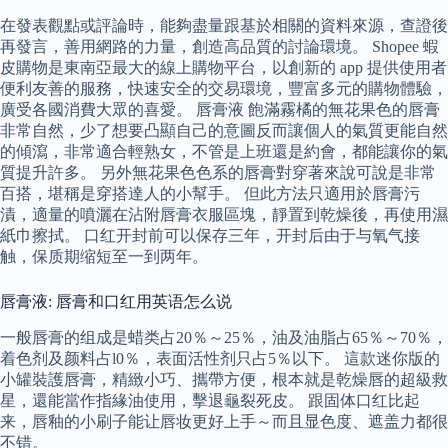
在發表觀點或評論時，能夠盡量跟基於相關的資料來源，查證後
再發言，善用網路的力量，創造高品質的討論環境。 Shopee 蝦
皮購物是東南亞最大的線上購物平台，以創新的 app 提供使用者
便利友善的服務，快速安全的交易環境，豐富多元的購物體驗，
廣受各國消費大眾的喜愛。 唇膏液 飽滿霧橘的無花果色的唇膏
非常自然，少了想要凸顯自己的意圖反而讓個人的氣質更能自然
的傾瀉，非常適合輕熟女，不管是上班還是約會，都能讓你的氣
質提升許多。 另外無花果色色系的唇膏對穿著來說可說是非常
百搭，堪稱是穿搭達人的小幫手。 但此方法只適用於唇膏污
漬，適量的噴灑在沾附唇膏衣服區塊，靜置到乾燥後，再使用濕
紙巾擦拭。 口红开封前可以保存三年，开封后由于与氧气接
触，保质期缩短至一到两年。
唇膏液: 唇膏和口红用英语怎么说
一般唇膏的组成是蜡类占20％～25％，油及油脂占65％～70％，
着色剂及颜料占l0％，表面活性剂只占5％以下。 這款迷你版的
小罐裝護唇膏，精緻小巧、攜帶方便，根本就是乾燥唇的超級救
星，還能當作指緣油使用，擊退龜裂死皮。 跟固体口红比起
来，唇釉的小刷子能让唇妆更好上手～而且显色度、遮盖力都很
不错。