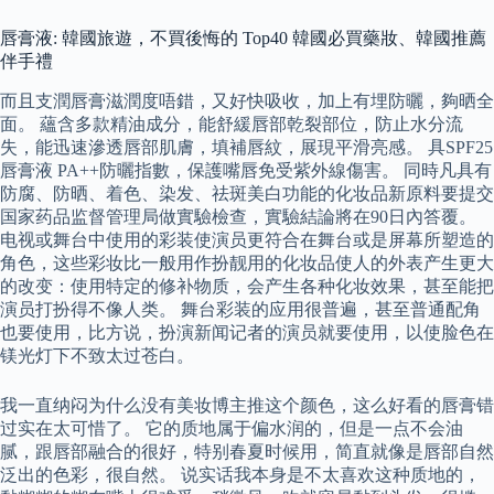
唇膏液: 韓國旅遊，不買後悔的 Top40 韓國必買藥妝、韓國推薦
伴手禮
而且支潤唇膏滋潤度唔錯，又好快吸收，加上有埋防曬，夠晒全
面。 蘊含多款精油成分，能舒緩唇部乾裂部位，防止水分流
失，能迅速滲透唇部肌膚，填補唇紋，展現平滑亮感。 具SPF25
唇膏液 PA++防曬指數，保護嘴唇免受紫外線傷害。 同時凡具有
防腐、防晒、着色、染发、祛斑美白功能的化妆品新原料要提交
国家药品监督管理局做實驗檢查，實驗結論將在90日內答覆。
电视或舞台中使用的彩装使演员更符合在舞台或是屏幕所塑造的
角色，这些彩妆比一般用作扮靓用的化妆品使人的外表产生更大
的改变：使用特定的修补物质，会产生各种化妆效果，甚至能把
演员打扮得不像人类。 舞台彩装的应用很普遍，甚至普通配角
也要使用，比方说，扮演新闻记者的演员就要使用，以使脸色在
镁光灯下不致太过苍白。
我一直纳闷为什么没有美妆博主推这个颜色，这么好看的唇膏错
过实在太可惜了。 它的质地属于偏水润的，但是一点不会油
腻，跟唇部融合的很好，特别春夏时候用，简直就像是唇部自然
泛出的色彩，很自然。 说实话我本身是不太喜欢这种质地的，