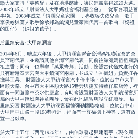
籲大家支持「英德配」及在地洪慈庸，讓民進黨贏得2020大選。
2003年成立「財團法人大甲媽社會福利基金會」，從事各項慈善
事物。 2008年成立「鎮瀾兒童家園」，專收容失依兒童，歌手
李俊翰與盲人歌手徐承邦為鎮瀾兒童家園代言一首歌曲-《媽祖
的囝仔》（媽祖的孩子）。
后里鎮安宮: 大甲鎮瀾宮
2014年6月，暌違六年後，大甲鎮瀾宮聯合台灣媽祖聯誼會的會
員宮廟代表，並邀請其他台灣宮廟代表一同前往湄洲媽祖祖廟謁
祖進香；同時，也舉辦「萬眾齊拜」活動，按照古代儀式進行的
只有新港奉天宮與大甲鎮瀾宮兩廟，並成立「香擔組」負責扛香
擔與工具。 財團法人大甲鎮瀾宮汽車停車場：位於台中市大甲
區順天路、台中市大甲區順天路15巷旁與捷安特董仔車店旁，裡
面有一間遊覽車茶水供應處，有時會設置財團法人大甲鎮瀾宮所
屬的大甲神轎班與神童團等，會在此地練習與設立紅壇等。 后
里鎮安宮 財團法人大甲鎮瀾宮福德彌勒團聯絡處：位於台中市
大甲區中山路一段198巷附近，裡面有一尊福德正神等，還有放
置一台鼓車。
於大正十五年〈西元1926年〉，由信眾發起興建廟宇（現今廟