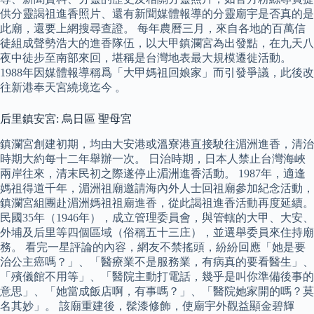
供分靈謁祖進香照片、還有新聞媒體報導的分靈廟宇是否真的是
此廟，還要上網搜尋查證。 每年農曆三月，來自各地的百萬信
徒組成聲勢浩大的進香隊伍，以大甲鎮瀾宮為出發點，在九天八
夜中徒步至南部來回，堪稱是台灣地表最大規模遷徙活動。
1988年因媒體報導稱爲「大甲媽祖回娘家」而引發爭議，此後改
往新港奉天宮繞境迄今 。
后里鎮安宮: 烏日區 聖母宮
鎮瀾宮創建初期，均由大安港或溫寮港直接駛往湄洲進香，清治
時期大約每十二年舉辦一次。 日治時期，日本人禁止台灣海峽
兩岸往來，清末民初之際遂停止湄洲進香活動。 1987年，適逢
媽祖得道千年，湄洲祖廟邀請海內外人士回祖廟參加紀念活動，
鎮瀾宮組團赴湄洲媽祖祖廟進香，從此謁祖進香活動再度延續。
民國35年（1946年），成立管理委員會，與管轄的大甲、大安、
外埔及后里等四個區域（俗稱五十三庄），並選舉委員來住持廟
務。 看完一星評論的內容，網友不禁搖頭，紛紛回應「她是要
治公主癌嗎？」、「醫療業不是服務業，有病真的要看醫生」、
「殯儀館不用等」、「醫院主動打電話，幾乎是叫你準備後事的
意思」、「她當成飯店啊，有事嗎？」、「醫院她家開的嗎？莫
名其妙」。 該廟重建後，髹漆修飾，使廟宇外觀益顯金碧輝