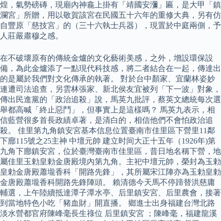
煌，氣勢磅磚，現廟內神龕上掛有「靖國安瀰」匾，是大甲「鎮
瀾宮」所贈，用以敬賀該宮在民國五十六年的重修大典，另有仿
自豐原「慈技宮」的（三十六執士兵器），現置於中庭兩側，予
人莊嚴肅穆之感。
在不破壞原有的傳統金爐的文化藝術美感，之外，增設環保設
備，為此金爐添了一點現代科技感，將二者結合在一起​，傳達出
的是屬於我們對文化傳承的執著。 對於台中顏家、宜蘭林姿妙
連遭司法追查，另雲林張家、新北侯友宜被列「下一波」對象，
傳出民進黨的「政治追殺」說，馬英九批評，蔡英文總統每次選
舉都高喊「終止惡鬥」，但事實上是這樣嗎？ 馬英九表示，相
信藍營很多首長政績卓著，是清白的，相信他們不會怕政治追
殺。 佳里第九角鎮安宮基本信息位置臺南市佳里區下營里11鄰
下廍115號之25主神 中壇元帥 建立时间大正十五年（1926年)第
九角下廍鎮安宮，位於臺灣臺南市佳里區，昔日地名稱下營，地
屬佳里玉勅皇勅金唐殿境內第九角。主祀中壇元帥，榮封為玉勅
皇勅金唐殿蕭壠香科「開路先鋒」，其所屬宋江陣亦為玉勅皇勅
金唐殿蕭壠香科開路先鋒陣頭。 賴清德今天馬不停蹄替洪慈庸
輔選，上午陸續抵達潭子潭水亭、后里鎮安宮、后里農會，接著
到當地特色小吃「豬血財」開直播。 鄉進士出身福建台灣北路
淡水營都官府陳峰毫長生祿位 后里鎮安宮 ；陳峰毫，福建龍溪