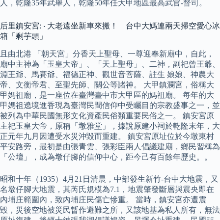
人，乾隆35年武舉人，乾隆50年任大甲地區最高武官-督司。
后里鎮安宮: ‧ 大老遠坐新車來搬！ 台中大媽連兩天掃空愛心冰
箱「剩芋頭」
且由北港 「朝天宮」分香天上聖母、一尊迎奉新廟中，自此，
廟中主神為「玉皇大帝」、「天上聖母」、二神，副祀曾王爺、
淵王爺、馬賽爺、福德正神、觀世音菩薩、註生 娘娘、神農大
帝、文衡帝君、至聖先師、關公等諸神。 大甲鎮瀾宮，俗稱大
甲媽祖廟，是一座位在臺灣臺中市大甲區的媽祖廟。 每年的大
甲媽祖遶境進香現為臺灣民間信仰中受矚目的宗教盛事之一，並
被列為中華民國無形文化資產民俗類重要民俗之一。 鎮安宮原
主祀玉皇大帝，原稱「墩雅堂」，據說原建小祠於乾隆末年，大
正元年九月因遭受水災沖毀而重建。 鎮安宮原址位於今墩東村
平安路旁，最初是由張青雲、張彩臣兩人倡議建廟，鄉民習稱為
「公壇」，成為墩仔腳的信仰中心，距今己有百餘年歷史。。
昭和十年（1935）4月21日清晨，中部發生新竹-台中大地震，又
名墩仔腳大地震，其芮氏規模為7.1，地震肇發斷層與震央即在
內埔庄範圍內，致內埔庄民傷亡慘重。 當時，鎮安宮亦遭震
毀，災後空地被災民暫作避難之所，又該地基為私人所有，無法