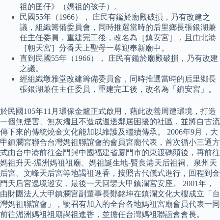
祖的囝仔》（媽祖的孩子）。
民國55年（1966）， 庄民有鑑於廟殿破損，乃有改建之
議，組織籌備委員會，同時推選當時的后里鄉長張銀湖兼
任主任委員，重建完工後，改名為［鎮安宮］，且由北港
［朝天宮］分香天上聖母一尊迎奉新廟中。
直到民國55年（1966）， 庄民有鑑於廟殿破損，乃有改建
之議。
經組織墩雅堂改建籌備委員會，同時推選當時的后里鄉長
張銀湖兼任主任委員，重建完工後，改名為「鎮安宮」。
於民國105年11月環保金爐正式啟用，藉此改善周遭環境，打造
一個無煙害、無灰燼且不造成週邊鄰居困擾的社區，並將自古流
傳下來的傳統燒金文化能加以維護及繼續傳承。 2006年9月，大
甲鎮瀾宮聯合台灣媽祖聯誼會的會員宮廟代表，首次循小三通方
式由台中港前往金門與中國福建省廈門市的東渡碼頭後，再前往
媽祖升天-湄洲媽祖祖廟、媽祖誕生地-賢良港天后祖祠、泉州天
后宮、文峰天后宮等地謁祖進香，按照古代儀式進行，回程到金
門天后宮遶境巡安，最後一天回鑾大甲鎮瀾宮安座。 2001年，
由財團法人大甲鎮瀾宮副董事長鄭銘坤在鎮瀾文化大樓成立「台
灣媽祖聯誼會」，號召有加入的全台各地媽祖宮廟會員代表一同
前往湄洲媽祖祖廟謁祖進香，並擔任台灣媽祖聯誼會會長。