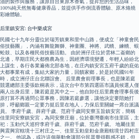
油的製作與服務，讓原自台東原木香氣，提昇您的生活品味，
100%純天然無毒健康香品，並提供手作倒流香體驗、原木烙燒
彩繪體驗。
后里鎮安宮: 台中樂成宮
民國七十九年分靈位於瑞芳鎮東和里中山路，便成立「神童會民
俗技藝團」，內涵有舞龍舞獅、神童團、神將、武轎、練轎、蜈
蚣鼓、以及各種民俗技藝活動。 由於洲仔庄位於雲林二崙鄉的
北邊，早期庄民大都務農為生，因經濟環境變遷，年輕人紛紛北
上謀生，各行各業遍佈北部各地，在庄內鎮安宮五府千歲的庇佑
大都事業有成，集結大家的力量，回饋家鄉，於是於民國91年
時，成立洲仔庄台北聯誼會。 后里農會前理事長，也是陳若庭
競選總部主委張欽桐表示，這次台中市第四選區市議員候選人僅
兩人出身后里，陳若庭是其中之一，他自卸任后里農會理事長後
原打算不再過問公眾事務，因陳若庭參選，讓他決定要陪她打
拚，呼籲鄉親一定要力挺后里在地人，力保后里關鍵一席台派議
員。 李府千歲、薛府千歲、范府千歲同安寮玉旨鎮安宮，簡稱
佳里同安寮鎮安宮，為同安寮庄廟，位於臺灣臺南市佳里區，主
祀：玉勅代天巡狩李府千歲、薛府千歲、范府千歲。 地屬佳里
興震興宮轄境十三村庄之一、佳里玉勅皇勅金唐殿轄境廿四村庄
之一。 他認為，或許這個舉動會讓部分民眾覺得觀感不錯，但