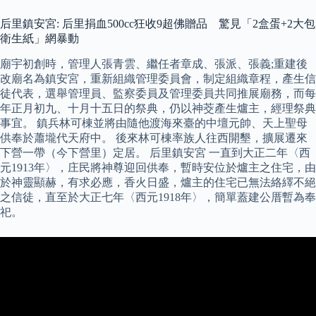
后里鎮安宮: 后里捐血500cc狂收9超佛贈品 驚見「2盒蛋+2大包
衛生紙」網暴動
廟宇初創時，管理人張青雲、繼任者章成、張派、張義;重建後
改廟名為鎮安宮，重新組織管理委員會，制定組織章程，產生信
徒代表，選舉管理員、監察委員及管理委員共同推展廟務，而每
年正月初九、十月十五日的祭典，仍以神茭產生爐主，經理祭典
事宜。 鎮兵林可棟並將由隨他渡海來臺的中壇元帥、天上聖母
供奉於蕭壠代天府中。 後來林可棟率族人往西開墾，擴展遷來
下營一帶（今下營里）定居。 后里鎮安宮 一直到大正二年〈西
元1913年〉，庄民將神尊迎回供奉，暫時安位於爐主之住宅，由
於神靈顯赫，有求必應，香火日盛，爐主的住宅已無法絡繹不絕
之信徒，直至於大正七年〈西元1918年〉，簡單蓋建公厝暫為奉
祀。