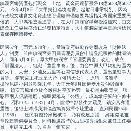
鎮瀾宮總資產包括現金、土地、黃金高達新臺幣18億6688萬6682
元。 今年4月8日「大甲媽祖遶境進香」起駕日非常特別，因為
行政院文建會文化資產總管理處籌備處要為獲指定為國家重要民
俗的「大甲媽祖遶境進香」，在大甲鎮瀾宮舉辦授證儀式，由文
建會主任委員盛治仁頒發指定證書，大甲鎮瀾宮董事長顏清標代
表保存團體接受。
民國67年（西元1978年），當時政府鼓勵各寺廟改為「財團法
人」制度，並由鎮瀾宮第四屆管理委員會申請登記宗教的財團法
人，同年5月30日，原大甲鎮瀾宮「管理委員會」改組，成立
「財團法人」，組織「董監事會」後，由台中縣大甲媽祖轄區內
的大甲、大安、外埔及后里等召開信徒代表大會，選出董監事人
員等。 鎮安宮主祀玉皇大帝（俗稱天公），原稱「墩雅堂」，
據說原建小祠於乾隆末年，大正元年9月因遭受水災沖毀而重
建。 鎮安宮原址位於今墩東村平安路旁，最初是由張青雲、張
彩臣兩人倡議建廟，鄉民習稱為「公壇」，成為墩仔腳的信仰中
心。 昭和10年（1935）4月，臺灣中部發生大震災，鎮安宮亦遭
震毀，後經士紳張我湖倡議鳩資另擇今址重建。 直到民國55年
（1966）， 庄民有鑑於廟殿破損，乃有改建之議。 經組織墩雅
堂改建籌備委員會，同時推選當時的后里鄉長張銀湖兼任主任委
員，重建完工後，改名為「鎮安宮」。