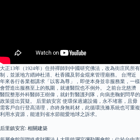
大正13年（1924年）住持禪師到中國研究佛法，改為街庄民所有
制，並派地方縉紳杜清、杜香國及郭金焜來管理廟務。 台灣近
年來各行各業都講求「以客為尊」，即使本身並非服務業，一樣
會營造出服務至上的氛圍，就連醫院也不例外。 之前台北慈濟
醫院整形外科醫師王樹偉，就針對醫護列隊，向病患鞠躬問早的
政策提出質疑。 后里鎮安宮 使環保過濾設備，永不堵塞，且毋
需客戶自行登高清理，亦終身無耗材，此循環洗滌系統也可重複
利用水資源，能達到省水節能愛地球之訴求。
后里鎮安宮: 相關建築
所屬會館與聯絡處財團法人大甲鎮瀾宮彌勒團會館：位於台中市