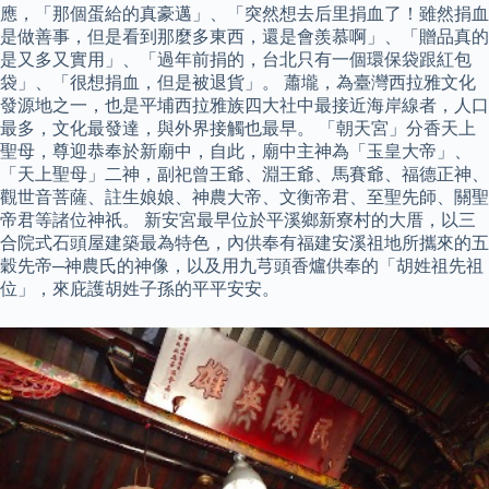
應，「那個蛋給的真豪邁」、「突然想去后里捐血了！雖然捐血
是做善事，但是看到那麼多東西，還是會羨慕啊」、「贈品真的
是又多又實用」、「過年前捐的，台北只有一個環保袋跟紅包
袋」、「很想捐血，但是被退貨」。 蕭壠，為臺灣西拉雅文化
發源地之一，也是平埔西拉雅族四大社中最接近海岸線者，人口
最多，文化最發達，與外界接觸也最早。 「朝天宮」分香天上
聖母，尊迎恭奉於新廟中，自此，廟中主神為「玉皇大帝」、
「天上聖母」二神，副祀曾王爺、淵王爺、馬賽爺、福德正神、
觀世音菩薩、註生娘娘、神農大帝、文衡帝君、至聖先師、關聖
帝君等諸位神祇。 新安宮最早位於平溪鄉新寮村的大厝，以三
合院式石頭屋建築最為特色，內供奉有福建安溪祖地所攜來的五
穀先帝─神農氏的神像，以及用九芎頭香爐供奉的「胡姓祖先祖
位」，來庇護胡姓子孫的平平安安。