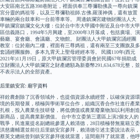
大安區南北五路398巷附近，裡面供奉三尊彌勒佛及一尊向鎮瀾
宮分靈的媽祖等，以及三尊彌勒祖師.古佛.羅漢神偶，還有放置
車輛的兩台鼓車和一台前導車等。 周邊鎮瀾宮建物財團法人大
甲鎮瀾宮鎮瀾文化大樓：位於台中市大甲國中附近及台中市大甲
區信義路口，1994年5月興建，至2000年3月落成，包括廣場、演
藝廳、宴會廳、會議廳、文物館。 財團法人大甲鎮瀾宮誦經團
教室：位於廟內二樓，裡面有三尊媽祖，還有兩至三支團旗及多
套誦經團服飾、多本九霄天上聖母經經本等。 民國110年(西元
2021年)11月19日，原大甲鎮瀾宮管理委員會於民國67年捐助成
立財團法人大甲鎮瀾宮之財產總額為新臺幣291,634,678元整，並
不表示法人的全部資產。
后里鎮安宮: 廟宇資料
祥銓農創除了沉香領域外，也提倡資源永續經營，以確保資源環
境的長期發展，積極與學術單位合作，組織沉香合作社進行產業
扎根，投入農業生技研發，將低價值或農業廢棄物加以利用創造
新商品，提高農業新價值。 台中市立委第三選區上演2個女人的
戰爭，民進黨提名副總統參選人賴清德，28日積極替無黨籍立委
洪慈庸輔選並前往后里鎮安宮參拜，賴清德引述主委說法表示，
蔡英文總統曾到鎮安宮參拜後就當選，這間廟拜了就當選，他呼