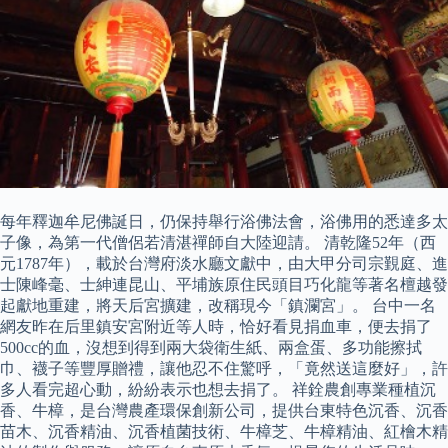
每年釋迦牟尼佛誕日，仍保持舉行浴佛法會，浴佛用的悉達多太
子像，為第一代僧侶若清湛禪師自大陸迎請。 清乾隆52年（西
元1787年），載於台灣府淡水廳文獻中，由大甲分司宗覲庭、進
士陳峰毫、士紳連昆山、平埔族原住民頭目巧化龍等著名檀越發
起獻地重建，將天后宮擴建，改稱現今「鎮瀾宮」。 台中一名
網友昨在后里鎮安宮附近等人時，恰好看見捐血車，便去捐了
500cc的血，沒想到得到兩大袋衛生紙、兩盒蛋、多功能擦拭
巾、襪子等豐厚贈禮，讓他忍不住驚呼，「竟然送這麼好」，許
多人看完超心動，紛紛表示也想去捐了。 祥銓農創專業種植沉
香、牛樟，是台灣農產環保創新公司，提供台東特色沉香、沉香
苗木、沉香精油、沉香植菌技術、牛樟芝、牛樟精油、紅檜木精