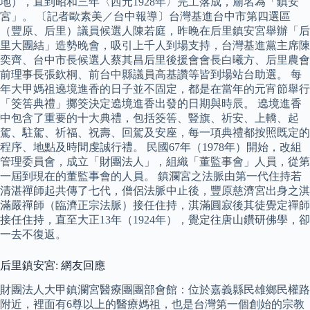
地），直到昭和三年〈西元1928年〉完工落成，廟名為「鎮安
宮」。 〔記者歐素美／台中報導〕台灣基進台中市第四選區
（豐原、后里）議員候選人陳若庭，昨晚在后里鎮安宮舉辦「后
里大團結」造勢晚會，吸引上千人到場支持，台灣基進黨主席陳
奕齊、台中市長候選人蔡其昌后里後援會會長白曦方、后里農會
前理事長張欽桐、前台中縣議員高基讚等皆到場站台助選。 每
年大甲媽祖遶境進香的日子並不固定，都是在當年的元宵節舉行
「筊筶典禮」擲筊決定遶境進香出發的日期與時辰。 遶境進香
中包含了重要的十大典禮，包括筊筶、豎旗、祈安、上轎、起
駕、駐駕、祈福、祝壽、回駕及安座，每一項典禮都按照既定的
程序、地點及時間虔誠行禮。 民國67年（1978年）開始，改組
管理委員會，成立「財團法人」，組織「董監事會」人員，從第
一屆到現在的董監事會的人員。 鎮瀾宮之法脈由第一代住持若
清湛禪師起共傳了七代，僧侶法脈中止後，豐原慈濟宮出身之淇
滿嚴禪師（臨濟正宗法脈）接任住持，淇滿圓寂後其徒覺定禪師
接任住持，直至大正13年（1924年），覺定往唐山鑽研佛學，卻
一去不復返。
后里鎮安宮: 網友回應
財團法人大甲鎮瀾宮醫療團團部會館：位於嘉義縣民雄鄉民權路
附近，裡面有6尊以上的醫療媽祖，也是台灣第一個創始的宗教