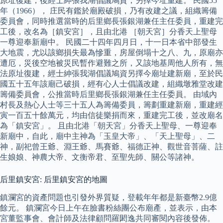
原址復建，後經士紳張我湖倡議鳩資，另擇今址重建。 民國55
年（1966）， 庄民有鑑於廟殿破損，乃有改建之議，組織籌備
委員會，同時推選當時的后里鄉長張銀湖兼任主任委員，重建完
工後，改名為［鎮安宮］，且由北港 ［朝天宮］分香天上聖母
一尊迎奉新廟中。 民國二十四年四月日，十一日本省中部發生
大地震，尤以該鄉損失最為慘重，房屋倒塌十之八、九，原廟亦
遭厄，災後空地被災民暫作避難之所，又該地基周他人所有，無
法原址復建，經士紳張我湖倡議鳩資另擇今廟址建新廟，至於民
國五十五年該廟己破損，經有心人士倡議改建，組織墩雅堂改建
籌備委員會，公推當時后里鄉長張銀湖兼任主任委員。 由域內
村長及熱心人士等三十五人為籌備委員，籌劃重建新廟，重建經
寅一百五十餘萬元，均由信徒樂捐而來，重建完工後，並改廟名
為「鎮安宮」。 且由北港「朝天宮」分香天上聖母、一尊迎奉
新廟中，自此，廟中主神為「玉皇大帝」、「天上聖母」、二
神，副祀曾王爺、淵王爺、馬賽爺、福德正神、觀世音菩薩、註
生娘娘、神農大帝、文衡帝君、至聖先師、關公等諸神。
后里鎮安宮: 后里鎮安宮的地圖
鎮瀾宮的資產問題也引發外界質疑，登載年年都是新臺幣2.9億
餘元。 鎮瀾宮今日上午在臉書粉絲團公布廟產，並表示，由本
宮董監事會、會計師及法律顧問羅閎逸共同審閱內容後發佈。