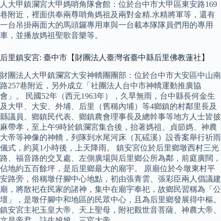
人大甲鎮瀾宮大甲媽哨角隊會館：位於台中市大甲區東安路169
巷附近，裡面供奉兩尊哨角媽祖及兩對金精.水精將軍等，還有
一台吊掛兩面大的馬頭鑼專用車與一台載本隊隊員們用的專用
車，並播放媽祖聖歌音樂等。
后里鎮安宮: 臺中市【財團法人臺灣省臺中縣后里佛教蓮社】
財團法人大甲鎮瀾宮大安神轎團團部：位於台中市大安區中山南
路257巷附近，另外成立「社團法人台中市神轎運動推廣協
會」。 民國52年（西元1963年），久旱無雨，台中縣長何金生
及大甲、大安、外埔、后里（舊稱內埔）等4鄉鎮的村鄰里長及
縣議員、鄉鎮民代表、鄉鎮農會理事長及總幹事等地方人士皆披
麻帶孝，至上午9時於鎮瀾宮集合後，抬著媽祖、貞節媽、神農
大帝等神像的神轎，列隊到水尾河床（瓦磘溪）設香案舉行祈雨
儀式，約莫1小時後，上天降雨。 鎮安宮位於后里鄉墩西村三光
路、福音路的交叉處、左側廣場與后里鄉公所為鄰，前庭廣闊，
佔地約五百餘坪，是后里鄉最大的廟宇。 原廟位於今墩東村平
安路旁，俗稱墩仔腳中心地點，初由張青雲、張彩臣兩人倡議建
廟，將散祀在民家的諸神，集中在廟宇奉祀，故鄉民習稱為「公
壇」，是墩仔腳中和地區的民眾中心，且為后里鄉發展得中樞。
鎮安宮主祀玉皇大帝、天上聖母，附祀觀世音菩薩、神農大帝、
文昌帝君、註生娘娘、三官大帝。