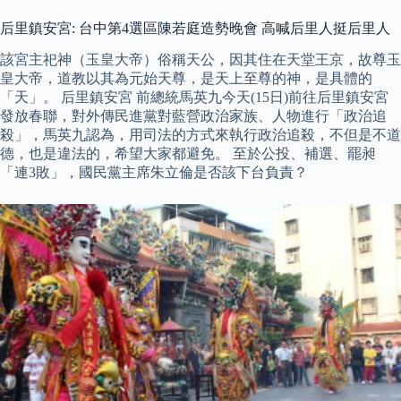
后里鎮安宮: 台中第4選區陳若庭造勢晚會 高喊后里人挺后里人
該宮主祀神（玉皇大帝）俗稱天公，因其住在天堂王京，故尊玉
皇大帝，道教以其為元始天尊，是天上至尊的神，是具體的
「天」。 后里鎮安宮 前總統馬英九今天(15日)前往后里鎮安宮
發放春聯，對外傳民進黨對藍營政治家族、人物進行「政治追
殺」，馬英九認為，用司法的方式來執行政治追殺，不但是不道
德，也是違法的，希望大家都避免。 至於公投、補選、罷昶
「連3敗」，國民黨主席朱立倫是否該下台負責？