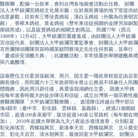
醫療團，配備一台鼓車，會到台灣各地廟會活動出任務。 財團
法人大甲鎮瀾宮媽祖文化展示廳：位於廟前廣場的地下室提供給
信眾參觀，目前有三尊珍貴媽祖，漢白玉媽祖（外圍為仿唐朝宮
殿）、香樟木媽祖、黃金媽祖（歷年來信徒捐贈的金牌另加銅製
熔鑄而成)，以及販賣媽祖的相關文創商品。 民國77年（西元
1988年）12月4日，大甲鎮瀾宮重建落成，由財團法人大甲鎮瀾
宮信徒代表、財團法人大甲鎮瀾宮董監事會、財團法人大甲鎮瀾
宮所屬陣頭團隊與當時國策顧問蔡鴻文先生住持剪裁，並舉行
「慶成祈安清醮大典」；此建醮活動，非常慎重的舉辦建醮典禮
與六處醮壇。
該廟歷任主任委員張銀湖、周川、因主委一職依章程規定由后里
鄉長擔任，而民國六十三年政府明令禁止公務員不得兼任人民團
體職務，因此周川辟任後，再選張我湖網任主委。 因應大甲媽
祖每年進香時龐大的徒步隊伍和信徒，成立台灣第一個宗教性服
務醫療團隊「大甲鎮瀾宮醫療團」。 遶境隊伍跨越台灣中部沿
海4縣市（臺中市、彰化縣、雲林縣、嘉義縣），經過21個鄉鎮
市區，超過100多座廟宇，跋涉超過340多公里路程（每年都在增
加）。 2010年起擴大舉辦為九天八夜徒步遶境進香，分別駐駕
彰化南瑤宮、西螺福興宮、新港奉天宮、西螺福興宮、北斗奠安
宮、彰化天后宮、清水朝興宮，最後回駕大甲鎮瀾宮。 財團法