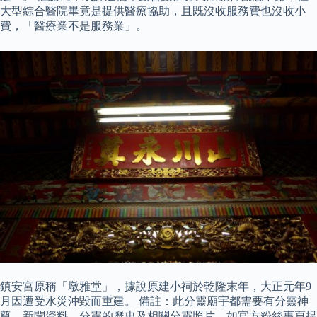
大型綜合醫院畢竟是提供醫療協助，且既沒收服務費也沒收小
費，「醫療業不是服務業」。
鎮安宮原稱「墩雅堂」，據說原建小祠於乾隆末年，大正元年9
月因遭受水災沖毀而重建。 備註：此分靈廟宇都需要有分靈神
尊、新聞資料、分靈的歷史及相關分靈照片，如官方粉絲專頁提