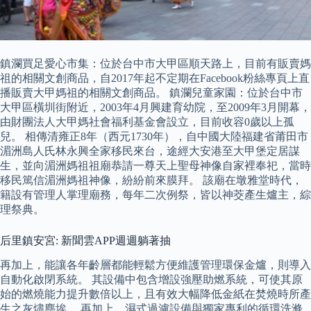
鎮瀾買足愛心市集：位於台中市大甲區順天路上，目前有販賣媽
祖的相關文創商品，自2017年起不定期在Facebook粉絲專頁上直
播販賣大甲媽祖的相關文創商品。 鎮瀾兒童家園：位於台中市
大甲區橫圳街附近，2003年4月興建育幼院，至2009年3月開幕，
由財團法人大甲媽社會福利基金會設立，目前收容0歲以上孤
兒。 相傳清雍正8年（西元1730年），自中國大陸福建省莆田市
湄洲島人氏林永興全家移民來台，途經大安港至大甲堡定居謀
生，並向湄洲媽祖祖廟恭請一尊天上聖母神像自家裡奉祀，當時
移民篤信湄洲媽祖神像，紛紛前來膜拜。 該廟在墩雅堂時代，
籍設有管理人掌理廟務，每年二次例祭，皆以神茭產生爐主，綜
理祭典。
后里鎮安宮: 新聞雲APP週週躺著抽
再加上，能讓各年齡層都能輕鬆方便維護管理環保金爐，則導入
自動化啟閉系統。 其設備中包含增設強壓助燃系統，可使其原
始的燃燒能力提升數倍以上，且有效大幅降低金紙在焚燒時所產
生之灰燼塵埃。 再加上，濕式過濾設備與獨家專利的循環洗滌