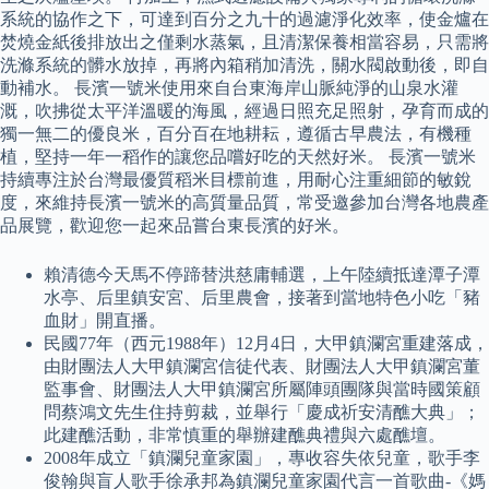
系統的協作之下，可達到百分之九十的過濾淨化效率，使金爐在
焚燒金紙後排放出之僅剩水蒸氣，且清潔保養相當容易，只需將
洗滌系統的髒水放掉，再將內箱稍加清洗，關水閥啟動後，即自
動補水。 長濱一號米使用來自台東海岸山脈純淨的山泉水灌
溉，吹拂從太平洋溫暖的海風，經過日照充足照射，孕育而成的
獨一無二的優良米，百分百在地耕耘，遵循古早農法，有機種
植，堅持一年一稻作的讓您品嚐好吃的天然好米。 長濱一號米
持續專注於台灣最優質稻米目標前進，用耐心注重細節的敏銳
度，來維持長濱一號米的高質量品質，常受邀參加台灣各地農產
品展覽，歡迎您一起來品嘗台東長濱的好米。
賴清德今天馬不停蹄替洪慈庸輔選，上午陸續抵達潭子潭
水亭、后里鎮安宮、后里農會，接著到當地特色小吃「豬
血財」開直播。
民國77年（西元1988年）12月4日，大甲鎮瀾宮重建落成，
由財團法人大甲鎮瀾宮信徒代表、財團法人大甲鎮瀾宮董
監事會、財團法人大甲鎮瀾宮所屬陣頭團隊與當時國策顧
問蔡鴻文先生住持剪裁，並舉行「慶成祈安清醮大典」；
此建醮活動，非常慎重的舉辦建醮典禮與六處醮壇。
2008年成立「鎮瀾兒童家園」，專收容失依兒童，歌手李
俊翰與盲人歌手徐承邦為鎮瀾兒童家園代言一首歌曲-《媽