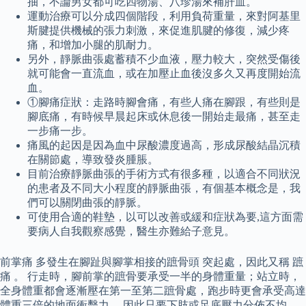
抽，不論男女都可吃四物湯、八珍湯來補肝血。
運動治療可以分成四個階段，利用負荷重量，來對阿基里
斯腱提供機械的張力刺激，來促進肌腱的修復，減少疼
痛，和增加小腿的肌耐力。
另外，靜脈曲張處蓄積不少血液，壓力較大，突然受傷後
就可能會一直流血，或在加壓止血後沒多久又再度開始流
血。
①腳痛症狀：走路時腳會痛，有些人痛在腳跟，有些則是
腳底痛，有時候早晨起床或休息後一開始走最痛，甚至走
一步痛一步。
痛風的起因是因為血中尿酸濃度過高，形成尿酸結晶沉積
在關節處，導致發炎腫脹。
目前治療靜脈曲張的手術方式有很多種，以適合不同狀況
的患者及不同大小程度的靜脈曲張，有個基本概念是，我
們可以關閉曲張的靜脈。
可使用合適的鞋墊，以可以改善或緩和症狀為要,這方面需
要病人自我觀察感覺，醫生亦難給子意見。
前掌痛 多發生在腳趾與腳掌相接的蹠骨頭 突起處，因此又稱 蹠
痛 。 行走時，腳前掌的蹠骨要承受一半的身體重量；站立時，
全身體重都會逐漸壓在第一至第二蹠骨處，跑步時更會承受高達
體重三倍的地面衝擊力。 因此只要下肢或足底壓力分佈不均，