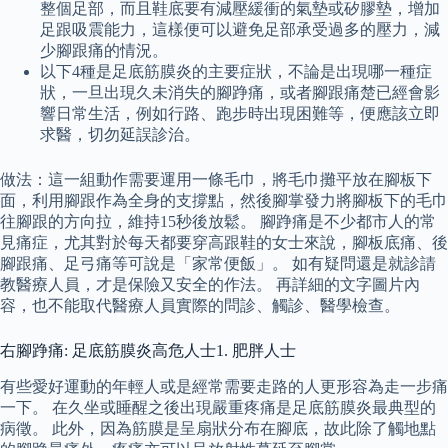
整個足部，而且鞋底要有減壓緩衝的氣墊或矽膠墊，增加
足跟吸震能力，這樣便可以避免足部承受過多的壓力，減
少腳跟痛的情況。
以下4種是足底筋膜炎的主要症狀，不論是出現哪一種症
狀，一旦出現久未消失的腳踭痛，或者腳跟痛楚已經會影
響日常生活，例如行路、跑步時出現困難等，便應該立即
求醫，切勿延誤診治。
做法：這一組動作需要運用一條毛巾，將毛巾攤平放在腳板下
面，利用腳跟作為全身的支撐點，然後腳掌發力將腳板下的毛巾
往腳跟的方向拉，維持15秒後放鬆。 腳踭痛是不少都市人的常
見痛症，尤其對於每天都要穿高跟鞋的女士來說，腳板底痛、後
腳跟痛、足弓痛等可說是「家常便飯」。 如有疑問還是就診請
教醫療人員，才是保險又安全的作法。 再詳細的文字圖片內
容，也不能取代醫療人員實際的問診、觸診、醫學檢查。
右腳踭痛: 足底筋膜炎高危人士1. 肥胖人士
有些愛好運動的年輕人或是經常需要走路的人更形容為走一步痛
一下。 在久坐或睡醒之後出現嚴重疼痛是足底筋膜炎最典型的
病徵。 此外，因為筋膜是呈扇狀分布在腳底，故此除了觸地點