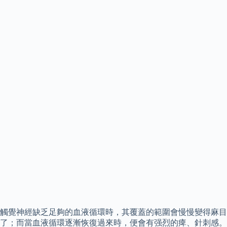
觸覺神經缺乏足夠的血液循環時，其覆蓋的範圍會慢慢變得麻目
了；而當血液循環逐漸恢復過來時，便會有强烈的痺、針刺感。