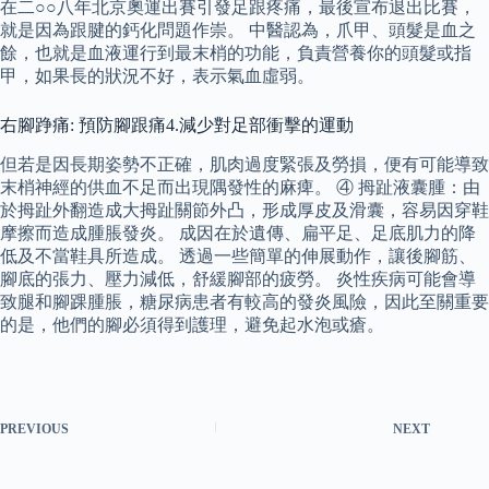
在二○○八年北京奧運出賽引發足跟疼痛，最後宣布退出比賽，
就是因為跟腱的鈣化問題作崇。 中醫認為，爪甲、頭髮是血之
餘，也就是血液運行到最末梢的功能，負責營養你的頭髮或指
甲，如果長的狀況不好，表示氣血虛弱。
右腳踭痛: 預防腳跟痛4.減少對足部衝擊的運動
但若是因長期姿勢不正確，肌肉過度緊張及勞損，便有可能導致
末梢神經的供血不足而出現隅發性的麻痺。 ④ 拇趾液囊腫：由
於拇趾外翻造成大拇趾關節外凸，形成厚皮及滑囊，容易因穿鞋
摩擦而造成腫脹發炎。 成因在於遺傳、扁平足、足底肌力的降
低及不當鞋具所造成。 透過一些簡單的伸展動作，讓後腳筋、
腳底的張力、壓力減低，舒緩腳部的疲勞。 炎性疾病可能會導
致腿和腳踝腫脹，糖尿病患者有較高的發炎風險，因此至關重要
的是，他們的腳必須得到護理，避免起水泡或瘡。
PREVIOUS
NEXT