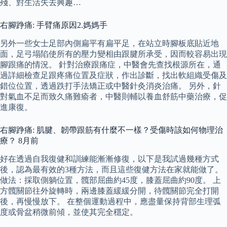
殘、對生活失去興趣…
右腳踭痛: 手臂痛原因2.媽媽手
另外一些女士足部內側扁平有扁平足，在站立時腳板底貼近地
面，足弓塌陷使所有的壓力變相由跟腱所承受，因而較容易出現
腳跟痛的情況。 針對治療跟痛症，中醫會先查找根源所在，通
過詳細檢查足跟疼痛位置及症狀，作出診斷，找出軟組織受傷及
錯位位置，透過跌打手法矯正或中醫針灸消炎治痛。 另外，針
對氣血不足而致久痛難瘉者，中醫則輔以養血舒筋中藥治療，促
進康復。
右腳踭痛: 肌腱、韌帶跟筋有什麼不一樣？受傷時該如何物理治
療？ 8月前
好在透過自我復健和訓練能漸漸修復，以下是我試過幾種方式
後，認為最有效的3種方法，而且這些復健方法在家就能做了。
做法：採取側躺位置，髖部屈曲約45度，膝蓋屈曲約90度。 上
方髖關節往外旋轉時，兩邊膝蓋緩緩分開，待髖關節完全打開
後，再慢慢放下。 在整個運動過程中，應盡量保持背部生理弧
度或骨盆稍微前傾，並使其完全穩定。