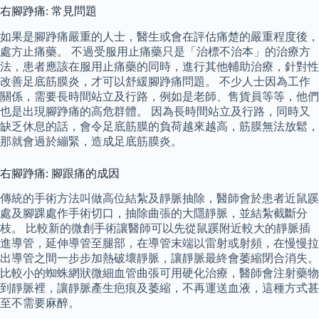
右腳踭痛: 常見問題
如果是腳踭痛嚴重的人士，醫生或會在評估痛楚的嚴重程度後，
處方止痛藥。 不過受服用止痛藥只是「治標不治本」的治療方
法，患者應該在服用止痛藥的同時，進行其他輔助治療，針對性
改善足底筋膜炎，才可以舒緩腳踭痛問題。 不少人士因為工作
關係，需要長時間站立及行路，例如是老師、售貨員等等，他們
也是出現腳踭痛的高危群體。 因為長時間站立及行路，同時又
缺乏休息的話，會令足底筋膜的負荷越來越高，筋膜無法放鬆，
那就會過於繃緊，造成足底筋膜炎。
右腳踭痛: 腳跟痛的成因
傳統的手術方法叫做高位結紮及靜脈抽除，醫師會於患者近鼠蹊
處及腳踝處作手術切口，抽除曲張的大隱靜脈，並結紮截斷分
枝。 比較新的微創手術讓醫師可以先從鼠蹊附近較大的靜脈插
進導管，延伸導管至腿部，在導管末端以雷射或射頻，在慢慢拉
出導管之間一步步加熱破壞靜脈，讓靜脈最終會萎縮閉合消失。
比較小的蜘蛛網狀微細血管曲張可用硬化治療，醫師會注射藥物
到靜脈裡，讓靜脈產生疤痕及萎縮，不再運送血液，這種方式甚
至不需要麻醉。