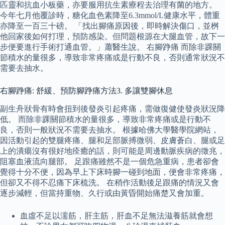
匹靈和抗血小板藥，亦要服用抗生素療程去治理有菌的地方。
今年七月他覆診時，糖化血色素降至6.3mmol/L健康水平，體重
亦降至一百三十磅。 「找出腳痛原因後，即時解決傷口，並桝
他回家後如何打理，預防感染。但問題根源在大腿血管，故下一
步便要進行手術打通血管。」蕭醫生說。 右腳踭痛 而除非踝關
節積水的量很多，導致非常疼痛或是行動不良，否則通常狀況不
需要去抽水。
右腳踭痛: 舒緩、預防腳踭痛方法3. 多讓雙腳休息
副生舟狀骨有時會扭到後發炎引起疼痛，需做復健使發炎狀況降
低。 而除非踝關節積水的量很多，導致非常疼痛或是行動不
良，否則一般狀況不需要去抽水。 根據哈佛大學醫學院網站，
因活動引起的雙腿疼痛、腿和足部脈搏微弱、皮膚蒼白、腿或足
上的潰瘍沒有很好地痊癒的話，則可能是周邊動脈疾病的徵兆，
阻塞血液流向腿部。 足跟痛雖然不是一個危急重病，患者卻會
覺得十分不便，因為早上下床時腳一碰到地面，便會非常疼痛，
但卻又不得不忍痛下床梳洗。 在稍作活動後足跟痛的情況又會
逐步減輕，但當持重物、久行或由黃昏開始痛楚又會加重。
血虛不足以濡筋，肝主筋，肝血不足無法滋養筋就會想