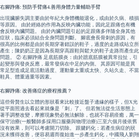
右腳踭痛: 預防手臂痛4.善用身體力量輔助手臂
出現臟腑失調主要由於年紀大身體機能退化，或由於久病、積損
等原因。 由於經絡的作用為反映內臟功能，因此足跟痛也有機
會反映內臟問題。 由於內臟問題引起的足跟痛多伴隨全身其他
症狀，臨床必須結合全身問題判斷。 腳底會長骨刺的原因，有
很高的比例都是由於長期穿著錯誤的鞋子，過度的走路或站立所
產生；陳奶奶正是因為長期穿高跟鞋與鬆大的鞋子走路而產生此
問題。 ② 右腳踭痛 足底筋膜炎：由於蹠底筋膜被異常拉扯，引
起變形與發炎反應，最常發病在中足的內側。 其原因可能是異
常足型造成足底活動過度、運動量太重或太快、久站久走、不當
鞋具、體重過重等因素。
右腳踭痛: 改善痛症的療程推薦？
這些骨贅生以立體的形狀看來比較接近盤子邊緣的樣子，但X光
從平面照過去看起來就像是「刺」了。 但若無法從生活形態上
著手調整改變，摩擦現象勢必無法解除，也就不容易痊癒，萬一
保守治療(一般醫師多採用口服藥與物理治療)三至六個月後依舊
沒有效果，則可以考慮開刀切除。 跟腱鈣化：若產生病症的狀
況未獲得改善，便容易週而復始進一步產生鈣化，中國飛人劉翔