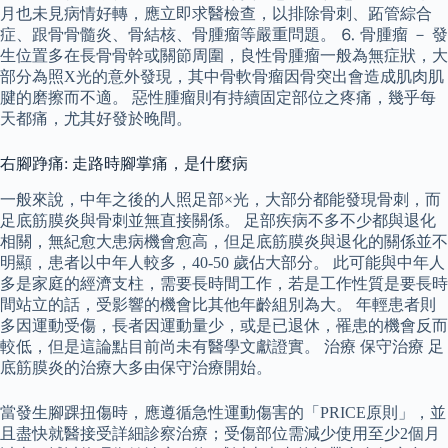
月也未見病情好轉，應立即求醫檢查，以排除骨刺、跖管綜合
症、跟骨骨髓炎、骨結核、骨腫瘤等嚴重問題。 ⒍ 骨腫瘤 － 發
生位置多在長骨骨幹或關節周圍，良性骨腫瘤一般為無症狀，大
部分為照X光的意外發現，其中骨軟骨瘤因骨突出會造成肌肉肌
腱的磨擦而不適。 惡性腫瘤則有持續固定部位之疼痛，幾乎每
天都痛，尤其好發於晚間。
右腳踭痛: 走路時腳掌痛，是什麼病
一般來說，中年之後的人照足部×光，大部分都能發現骨刺，而
足底筋膜炎與骨刺並無直接關係。 足部疾病不多不少都與退化
相關，無紀愈大患病機會愈高，但足底筋膜炎與退化的關係並不
明顯，患者以中年人較多，40-50 歲佔大部分。 此可能與中年人
多是家庭的經濟支柱，需要長時間工作，若是工作性質是要長時
間站立的話，受影響的機會比其他年齡組別為大。 年輕患者則
多因運動受傷，長者因運動量少，或是已退休，罹患的機會反而
較低，但是這論點目前尚未有醫學文獻證實。 治療 保守治療 足
底筋膜炎的治療大多由保守治療開始。
當發生腳踝扭傷時，應遵循急性運動傷害的「PRICE原則」，並
且盡快就醫接受詳細診察治療；受傷部位需減少使用至少2個月