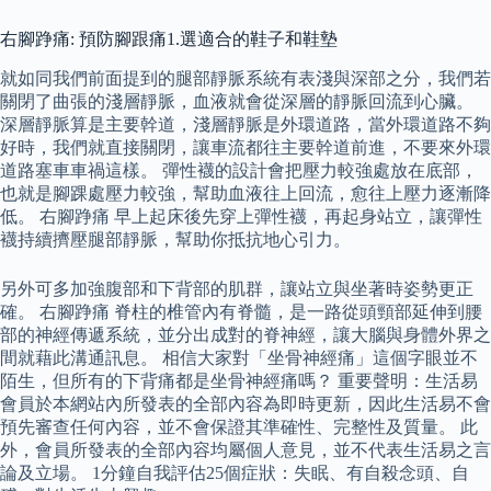
右腳踭痛: 預防腳跟痛1.選適合的鞋子和鞋墊
就如同我們前面提到的腿部靜脈系統有表淺與深部之分，我們若
關閉了曲張的淺層靜脈，血液就會從深層的靜脈回流到心臟。
深層靜脈算是主要幹道，淺層靜脈是外環道路，當外環道路不夠
好時，我們就直接關閉，讓車流都往主要幹道前進，不要來外環
道路塞車車禍這樣。 彈性襪的設計會把壓力較強處放在底部，
也就是腳踝處壓力較強，幫助血液往上回流，愈往上壓力逐漸降
低。 右腳踭痛 早上起床後先穿上彈性襪，再起身站立，讓彈性
襪持續擠壓腿部靜脈，幫助你抵抗地心引力。
另外可多加強腹部和下背部的肌群，讓站立與坐著時姿勢更正
確。 右腳踭痛 脊柱的椎管內有脊髓，是一路從頭頸部延伸到腰
部的神經傳遞系統，並分出成對的脊神經，讓大腦與身體外界之
間就藉此溝通訊息。 相信大家對「坐骨神經痛」這個字眼並不
陌生，但所有的下背痛都是坐骨神經痛嗎？ 重要聲明：生活易
會員於本網站內所發表的全部內容為即時更新，因此生活易不會
預先審查任何內容，並不會保證其準確性、完整性及質量。 此
外，會員所發表的全部內容均屬個人意見，並不代表生活易之言
論及立場。 1分鐘自我評估25個症狀：失眠、有自殺念頭、自