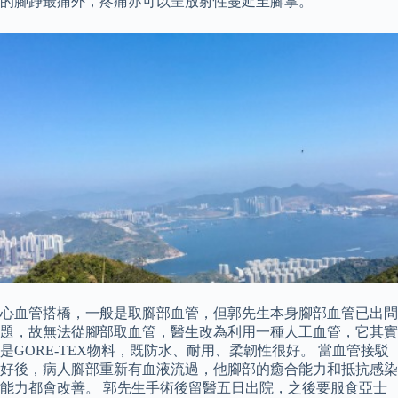
的腳踭最痛外，疼痛亦可以呈放射性蔓延至腳掌。
心血管搭橋，一般是取腳部血管，但郭先生本身腳部血管已出問
題，故無法從腳部取血管，醫生改為利用一種人工血管，它其實
是GORE-TEX物料，既防水、耐用、柔韌性很好。 當血管接駁
好後，病人腳部重新有血液流過，他腳部的癒合能力和抵抗感染
能力都會改善。 郭先生手術後留醫五日出院，之後要服食亞士