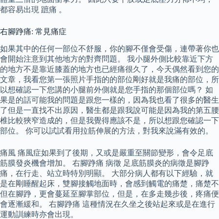
都容易出現 蹠痛 。
右腳踭痛: 常見痛症
如果其中的任何一部位不舒服，你的腳不僅會受傷，連帶著你也
會開始注意到其他地方的對齊問題。 我小腿外側比較靠近下方
的地方不是靠近膝蓋的地方也已經痛很久了，今天偶然看到您的
文章，我看您第一張照片手指的的部位剛好就是我痛的部位，所
以想確認一下您講的小腿前外側就是您手指的那個部位嗎？ 如
果是的話可能我的問題是跟您一樣的，因為我也看了很多的醫生
了但是一直找不出原因，醫生都是跟我說可能是因為我的第五腰
椎比較狹窄造成的，但是我覺得應該不是，所以想跟您確認一下
部位。 你可以試試看用拉筋伸展的方法，對我來說滿有效的。
痛風 痛風症如果到了後期，又或是嚴重至關節變形，會令足底
筋膜發炎機會增加。 右腳踭痛 病徵 足底筋膜炎的病徵是腳踭
痛，在行走、站立時特別明顯。 大部分病人都有以下經驗，就
是在剛睡醒起床，雙腳接觸地面時，會感到觸電的痛楚，痛楚不
但在腳踭，更會蔓延至腳掌部位，但是，在多走幾步後，疼痛便
會逐漸緩和。 右腳踭痛 這種情況在久坐之後站起來或是在進行
運動訓練時亦會出現。