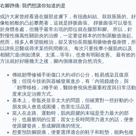
右腳踭痛: 我們想讓你知道的是
或許大家曾經看過在腿部皮膚下，有扭曲糾結、鼓鼓脹脹的、好
像蚯蚓般的凸起攀爬著，這就是靜脈曲張。 靜脈曲張可以發生
於身體各處，但幾乎最常出現的部位就在腿部和腳。 所以，針
對慢性痛風性關節炎的治療，一定要從根本的控制尿酸值做起。
然而，很多人希望能根治，卻又害怕長期服用藥物會傷身體，所
以諱疾忌醫或尋求某些民間療法。 每次只要按摩小腿肌肉以及
相關穴道(例如湧泉、太溪…等等)，也會有明顯改善。 最有效的
方法就好好睡幾天之後，腳內側痛就會自然消失。
傳統韌帶修補手術傷口大約4到5公分，較易感染且復原
慢；但現今技術與器械發展進步，有「內視鏡縫合」與
「韌帶移植」2種手術，醫師會視病患嚴重程度與日常活動
度來決定治療方式。
基本上，骨骺炎並非太大的問題，但確實對一些好動的小
朋友病人會造成困擾，危害生活品質。
當人在走路、運動時，肌肉跟腱的末端是受力最大的部
分，也最脆弱的位置，當女士長時間用力過大的話，便會
使跟腱發炎，形成腳跟痛的情況。
想要預防腳跟痛，便要選擇適合的鞋子和鞋墊，能夠包複