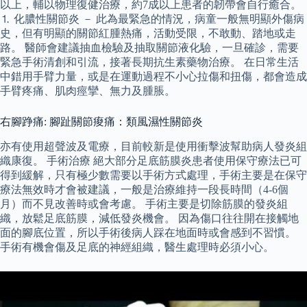
以上，輔以物理復健治療，約7成以上患者的韌帶會自行癒合。
⒈ 化膿性關節炎 － 此為最緊急的情況，病童一般無明顯外傷病
史，但有明顯的關節紅腫熱痛，活動受限，不敢動、踏地或走
路。 醫師會建議抽血檢驗及抽取關節液化驗，一旦確診，需要
緊急手術清創和引流，接著長期抗生素藥物治療。 在日常生活
中錯用手臂力量，或是在運動過程不小心拉傷和扭傷，都會造成
手臂疼痛、肌肉痙攣、無力及腫脹。
右腳踭痛: 腳趾關節痠痛：類風濕性關節炎
亦有使用超聲波及電療，目前較新是使用衝擊波幫助病人發炎組
織康復。 手術治療 絕大部分足底筋膜炎患者使用保守療法已可
得到緩解，只有極少數需要以手術方式處理，手術主要是在保守
療法無效時才會被建議，一般是治療維持一段長時間（4-6個
月）而不見改善時或會考慮。 手術主要是切除筋膜的發炎組
織，放鬆足底筋膜，減低發炎機會。 因為傷口往往開在接觸地
面的腳底位置，所以手術後病人踩在地面時或會感到不習慣。
手術有機會傷及足底的神經組織，醫生處理時必須小心。