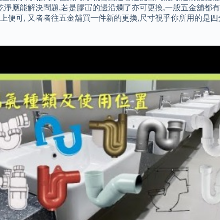
乾淨應能解決問題,若是膠冚的邊沿爛了亦可更換,一般五金舖都有
裝上便可, 又者者往五金舖買一件新的更換,尺寸視乎你所用的是四