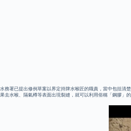
水務署已提出修例草案以界定持牌水喉匠的職責，當中包括清楚列明負
果去水喉、隔氣樽等表面出現裂縫，就可以利用俗稱「鋼膠」的