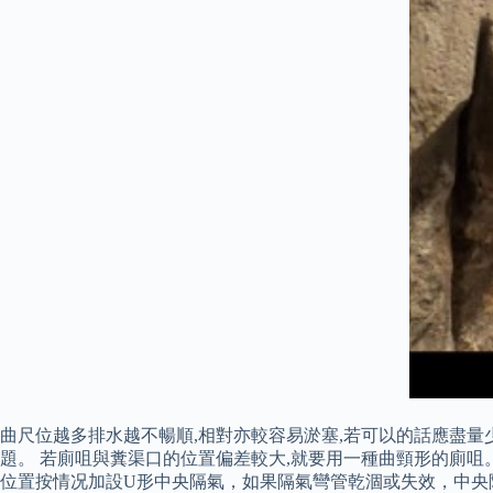
曲尺位越多排水越不暢順,相對亦較容易淤塞,若可以的話應盡量
題。 若廁咀與糞渠口的位置偏差較大,就要用一種曲頸形的廁咀
位置按情况加設U形中央隔氣，如果隔氣彎管乾涸或失效，中央