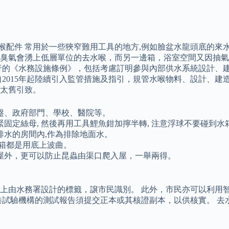
喉配件 常用於一些狹窄難用工具的地方,例如臉盆水龍頭底的來水
臭氣會湧上低層單位的去水喉，而另一邊箱，浴室空間又因抽氣
行的《水務設施條例》，包括考慮訂明參與內部供水系統設計、
2015年起陸續引入監管措施及指引，規管水喉物料、設計、建
太舊引致。
盤、政府部門、學校、醫院等。
緊固定絲母, 然後再用工具鯉魚鉗加擰半轉, 注意浮球不要碰到水
排水的房間內,作為排除地面水。
箱都是用底上波曲。
屋外，更可以防止昆蟲由渠口爬入屋，一舉兩得。
上由水務署設計的標籤，譲市民識別。 此外，市民亦可以利用
試驗機構的測試報告須提交正本或其核證副本，以供核實。 去水膠