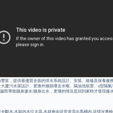
術全面及經驗豐富，提供最優質全面的排水系統設計、安裝、維修及保
於大廈污水渠設計、更換外牆損壞去水喉、隔油池裝置、u型隔氣
漏而導致牆身滲水/牆身出水，更壞的情況是回到家時才發現爆
全斷水,水箱內水位太高,水就會由這管道流出馬桶內,這情況應檢