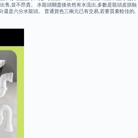
出售,並不昂貴。 水龍頭關盡後依然有水流出,多數是龍頭皮損蝕
分還是六分水龍頭。 普通貨色三兩元已有交易,若要質素較佳的,