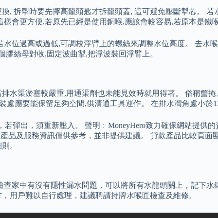
, 拆掣時要先擰高龍頭匙才拆龍頭蓋, 這可避免壓斷掣芯。 若
這樣會更方便,若原先已經是使用銅喉,應該會較容易,若原本是鐵
若水位過高或過低,可調校浮臂上的螺絲來調整水位高度。 去水喉
個膠絲母對收,固定波曲掣,把浮波裝回浮臂上。
排水渠淤塞較嚴重,用通渠劑也未能見效時就用得著。 俗稱蟹掩
的安裝處應要能保留足夠空間,供清通工具運作。 在排水灣角處小
，若彈出，須重新壓入。 聲明﹕MoneyHero致力確保網站提
示的金融產品及服務資訊僅供參考，並非提供建議。 貸款產品比較
細則。
行檢查家中有沒有隱性漏水問題，可以將所有水龍頭關上，記下水
方，用戶難以自行處理，建議聘請持牌水喉匠檢查及維修。