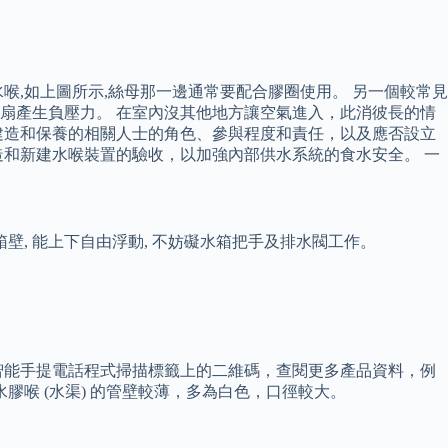
喉,如上圖所示,絲母那一邊通常要配合膠圈使用。 另一個較常見
扇產生負壓力。 在室內沒其他地方讓空氣進入，此消彼長的情
建造和保養的相關人士的角色、參與程度和責任，以及應否設立
造和新建水喉裝置的驗收，以加強內部供水系統的食水安全。 一
箱壁, 能上下自由浮動, 不妨礙水箱把手及排水閥工作。
智能手提電話程式掃描標籤上的二維碼，查閱更多產品資料，例
喉 (水渠) 的管壁較薄，多為白色，口徑較大。