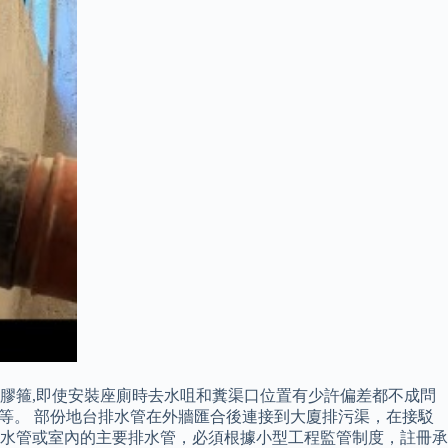
的膠箍,即使安裝座廁時去水咀和糞渠口位置有少許偏差都不成問
型等。 部份地台排水管在外牆匯合後連接到大廈排污渠，在接駁
排水管或室內的主要排水管，必須根據小型工程監管制度，註冊承