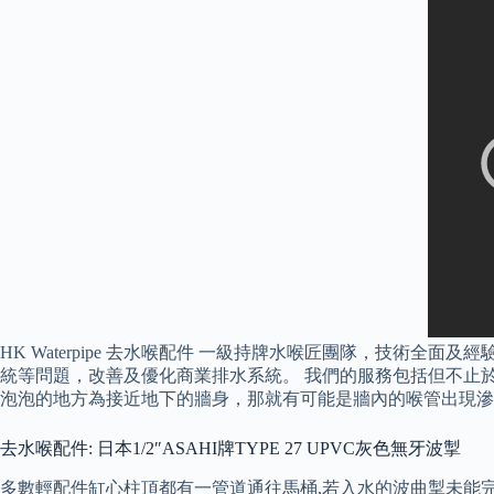
HK Waterpipe 去水喉配件 一級持牌水喉匠團隊，技
統等問題，改善及優化商業排水系統。 我們的服務包括但不止
泡泡的地方為接近地下的牆身，那就有可能是牆內的喉管出現滲
去水喉配件: 日本1/2″ASAHI牌TYPE 27 UPVC灰色無牙波掣
多數輕配件缸心柱頂都有一管道通往馬桶,若入水的波曲掣未能完