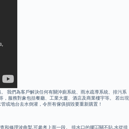
養服務。 我們為客戶解決任何有關沖廁系統、雨水疏導系統、排污系
等，服務對象包括餐廳、工業大廈、酒店及商業樓宇等。 若出現
水管或地台去水倒灌，令所有傢俱損毀要重新購置！
查和修理波曲掣,可參考上面一段。 排水口的膠冚關不貼,水從排