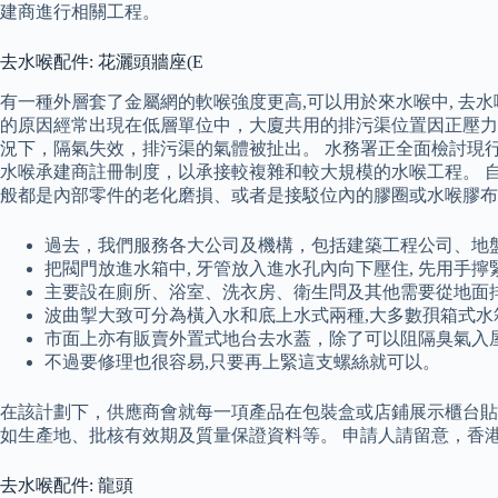
建商進行相關工程。
去水喉配件: 花灑頭牆座(E
有一種外層套了金屬網的軟喉強度更高,可以用於來水喉中, 去水
的原因經常出現在低層單位中，大廈共用的排污渠位置因正壓力
況下，隔氣失效，排污渠的氣體被扯出。 水務署正全面檢討現
水喉承建商註冊制度，以承接較複雜和較大規模的水喉工程。 自
般都是內部零件的老化磨損、或者是接駁位內的膠圈或水喉膠布
過去，我們服務各大公司及機構，包括建築工程公司、地
把閥門放進水箱中, 牙管放入進水孔內向下壓住, 先用手擰
主要設在廁所、浴室、洗衣房、衛生問及其他需要從地面
波曲掣大致可分為橫入水和底上水式兩種,大多數孭箱式水
市面上亦有販賣外置式地台去水蓋，除了可以阻隔臭氣入
不過要修理也很容易,只要再上緊這支螺絲就可以。
在該計劃下，供應商會就每一項產品在包裝盒或店鋪展示櫃台貼
如生產地、批核有效期及質量保證資料等。 申請人請留意，香港
去水喉配件: 龍頭