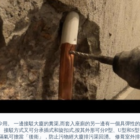
少用。 一邊接駁大廈的糞渠,而套入座廁的另一邊有一個具彈性
。 接駁方式又可分承插式和旋扣式,按其外形可分P型、U型和S
隔氣可擔當「後衛」，防止污物經大廈排污渠回湧。 修葺室外