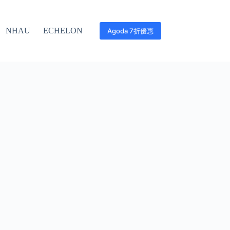
NHAU
ECHELON
Agoda 7折優惠