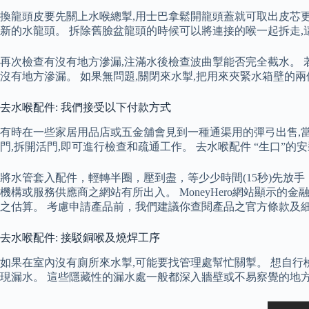
換龍頭皮要先關上水喉總掣,用士巴拿鬆開龍頭蓋就可取出皮芯更換
新的水龍頭。 拆除舊臉盆龍頭的時候可以將連接的喉一起拆走,
再次檢查有沒有地方滲漏,注滿水後檢查波曲掣能否完全截水。 
沒有地方滲漏。 如果無問題,關閉來水掣,把用來夾緊水箱壁的兩
去水喉配件: 我們接受以下付款方式
有時在一些家居用品店或五金舖會見到一種通渠用的彈弓出售,當
門,拆開活門,即可進行檢查和疏通工作。 去水喉配件 “生口”
將水管套入配件，輕轉半圈，壓到盡，等少少時間(15秒)先放手
機構或服務供應商之網站有所出入。 MoneyHero網站顯
之估算。 考慮申請產品前，我們建議你查閱產品之官方條款及
去水喉配件: 接駁銅喉及燒焊工序
如果在室內沒有廁所來水掣,可能要找管理處幫忙關掣。 想自
現漏水。 這些隱藏性的漏水處一般都深入牆壁或不易察覺的地