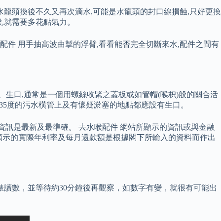
水龍頭換後不久又再次滴水,可能是水龍頭的封口線損蝕,只好更換
喉,就需要多花點氣力。
配件 用手抽高波曲掣的浮臂,看看能否完全切斷來水,配件之間有
、生口,通常是一個用螺絲收緊之蓋板或如管帽(喉枳)般的關合活
於135度的污水橫管上及有懷疑淤塞的地點都應設有生口。
供的資訊是最新及最準確。 去水喉配件 網站所顯示的資訊或與金融
頁面顯示的實際年利率及每月還款額是根據閣下所輸入的資料而作出
錶讀數，並等待約30分鐘後再觀察，如數字有變，就很有可能出