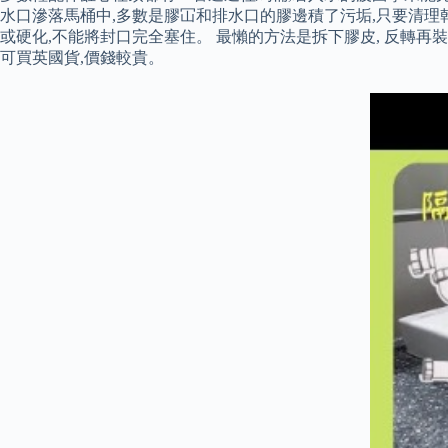
水口滲落馬桶中,多數是膠冚和排水口的膠邊積了污垢,只要清理
或硬化,不能將封口完全塞住。 最懶的方法是拆下膠皮, 反轉再
可買英國貨,價錢較貴。