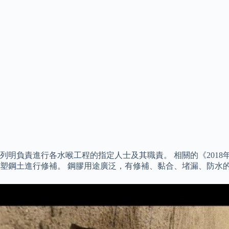
責進行各水喉工程的指定人士及其職責。 相關的《2018年水務設
塑鋼土進行修補。 鋼膠用途廣泛，有修補、黏合、堵漏、防水