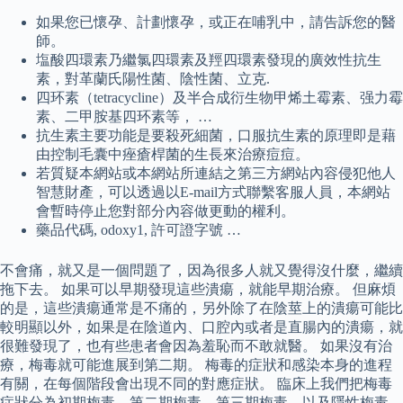
如果您已懷孕、計劃懷孕，或正在哺乳中，請告訴您的醫
師。
塩酸四環素乃繼氯四環素及羥四環素發現的廣效性抗生
素，對革蘭氏陽性菌、陰性菌、立克.
四环素（tetracycline）及半合成衍生物甲烯土霉素、强力霉
素、二甲胺基四环素等， …
抗生素主要功能是要殺死細菌，口服抗生素的原理即是藉
由控制毛囊中痤瘡桿菌的生長來治療痘痘。
若質疑本網站或本網站所連結之第三方網站內容侵犯他人
智慧財產，可以透過以E-mail方式聯繫客服人員，本網站
會暫時停止您對部分內容做更動的權利。
藥品代碼, odoxy1, 許可證字號 …
不會痛，就又是一個問題了，因為很多人就又覺得沒什麼，繼續
拖下去。 如果可以早期發現這些潰瘍，就能早期治療。 但麻煩
的是，這些潰瘍通常是不痛的，另外除了在陰莖上的潰瘍可能比
較明顯以外，如果是在陰道內、口腔內或者是直腸內的潰瘍，就
很難發現了，也有些患者會因為羞恥而不敢就醫。 如果沒有治
療，梅毒就可能進展到第二期。 梅毒的症狀和感染本身的進程
有關，在每個階段會出現不同的對應症狀。 臨床上我們把梅毒
症狀分為初期梅毒、第二期梅毒、第三期梅毒，以及隱性梅毒。