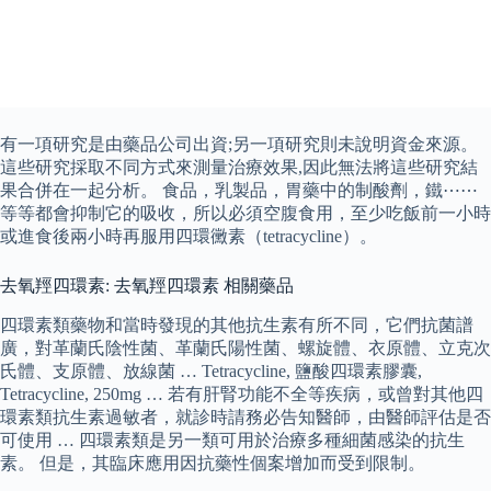
有一項研究是由藥品公司出資;另一項研究則未說明資金來源。
這些研究採取不同方式來測量治療效果,因此無法將這些研究結
果合併在一起分析。 食品，乳製品，胃藥中的制酸劑，鐵⋯⋯
等等都會抑制它的吸收，所以必須空腹食用，至少吃飯前一小時
或進食後兩小時再服用四環黴素（tetracycline）。
去氧羥四環素: 去氧羥四環素 相關藥品
四環素類藥物和當時發現的其他抗生素有所不同，它們抗菌譜
廣，對革蘭氏陰性菌、革蘭氏陽性菌、螺旋體、衣原體、立克次
氏體、支原體、放線菌 … Tetracycline, 鹽酸四環素膠囊,
Tetracycline, 250mg … 若有肝腎功能不全等疾病，或曾對其他四
環素類抗生素過敏者，就診時請務必告知醫師，由醫師評估是否
可使用 … 四環素類是另一類可用於治療多種細菌感染的抗生
素。 但是，其臨床應用因抗藥性個案增加而受到限制。