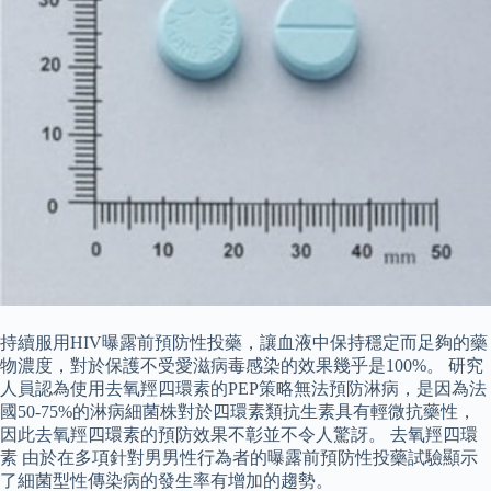
持續服用HIV曝露前預防性投藥，讓血液中保持穩定而足夠的藥
物濃度，對於保護不受愛滋病毒感染的效果幾乎是100%。 研究
人員認為使用去氧羥四環素的PEP策略無法預防淋病，是因為法
國50-75%的淋病細菌株對於四環素類抗生素具有輕微抗藥性，
因此去氧羥四環素的預防效果不彰並不令人驚訝。 去氧羥四環
素 由於在多項針對男男性行為者的曝露前預防性投藥試驗顯示
了細菌型性傳染病的發生率有增加的趨勢。