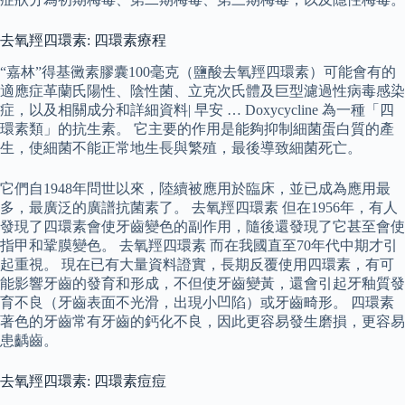
去氧羥四環素: 四環素療程
“嘉林”得基黴素膠囊100毫克（鹽酸去氧羥四環素）可能會有的
適應症革蘭氏陽性、陰性菌、立克次氏體及巨型濾過性病毒感染
症，以及相關成分和詳細資料| 早安 … Doxycycline 為一種「四
環素類」的抗生素。 它主要的作用是能夠抑制細菌蛋白質的產
生，使細菌不能正常地生長與繁殖，最後導致細菌死亡。
它們自1948年問世以來，陸續被應用於臨床，並已成為應用最
多，最廣泛的廣譜抗菌素了。 去氧羥四環素 但在1956年，有人
發現了四環素會使牙齒變色的副作用，隨後還發現了它甚至會使
指甲和鞏膜變色。 去氧羥四環素 而在我國直至70年代中期才引
起重視。 現在已有大量資料證實，長期反覆使用四環素，有可
能影響牙齒的發育和形成，不但使牙齒變黃，還會引起牙釉質發
育不良（牙齒表面不光滑，出現小凹陷）或牙齒畸形。 四環素
著色的牙齒常有牙齒的鈣化不良，因此更容易發生磨損，更容易
患齲齒。
去氧羥四環素: 四環素痘痘