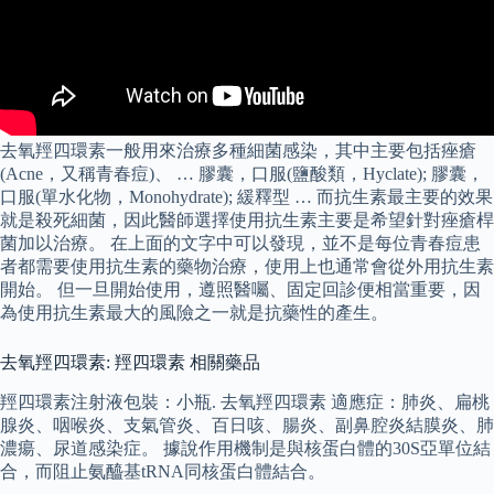
去氧羥四環素一般用來治療多種細菌感染，其中主要包括痤瘡
(Acne，又稱青春痘)、 … 膠囊，口服(鹽酸類，Hyclate); 膠囊，
口服(單水化物，Monohydrate); 緩釋型 … 而抗生素最主要的效果
就是殺死細菌，因此醫師選擇使用抗生素主要是希望針對痤瘡桿
菌加以治療。 在上面的文字中可以發現，並不是每位青春痘患
者都需要使用抗生素的藥物治療，使用上也通常會從外用抗生素
開始。 但一旦開始使用，遵照醫囑、固定回診便相當重要，因
為使用抗生素最大的風險之一就是抗藥性的產生。
去氧羥四環素: 羥四環素 相關藥品
羥四環素注射液包裝：小瓶. 去氧羥四環素 適應症：肺炎、扁桃
腺炎、咽喉炎、支氣管炎、百日咳、腸炎、副鼻腔炎結膜炎、肺
濃瘍、尿道感染症。 據說作用機制是與核蛋白體的30S亞單位結
合，而阻止氨醯基tRNA同核蛋白體結合。