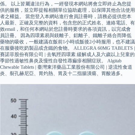
係。 以上皆屬違法行為，一經發現本網站將會立即終止為您提
供的服務，並立即提報相關單位協助處理，以保障其他合法使用
者之權益。 當您登入本網站進行會員註冊時，請務必提供您本
人最新、正確及完整的資料，包含您的正式姓名、連絡電話、有
效email，和任何本網站於您註冊時要求的各項資訊，以完成會
員註冊。 因為四環素易與鎂離子、鋁離子、鐵離子絡合而降低
藥物的吸收，一般建議在飯前1小時或飯後2小時服用，也不建議
在服藥後吃奶製品或含鐵的食物。 ALLEGRA 60MG TABLETS |
賽諾菲股份有限公司 | 去氧羥四環素 緩解成人及六歲以上兒童的
季節性過敏性鼻炎及慢性自發性蕁痲疹相關症狀。 Algitab
Chewable Tablets | 臺灣東洋藥品工業股份有限公司 | 逆流性食道
炎、裂孔赫尼亞、胃灼熱、胃及十二指腸潰瘍、胃酸過多。