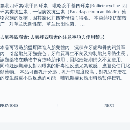
氢吡四环素(吡甲四环素、吡咯烷甲基四环素)Rolitetracycline. 四
环素类抗生素，一個廣效抗生素（Broad-spectrum antibiotic）藥
物家族的泛稱，因其氢化并四苯母核而得名。 本类药物抗菌谱
广，对革兰氏阴性菌、革兰氏阳性菌、 …
去氧羥四環素: 去氧羥四環素的注意事項與使用禁忌
本品可透過胎盤屏障進入胎兒體內，沉積在牙齒和骨的鈣質區
內，引起胎兒牙齒變色，牙釉質再生不良及抑制胎兒骨骼生長，
該類藥物在動物中有致畸胎作用，因此妊娠期婦女不宜應用。
同時妊娠期婦女對四環素的肝毒性反應尤為敏感，應避免使用此
類藥物。 本品可自乳汁分泌，乳汁中濃度較高，對乳兒有潛在
的發生嚴重不良反應的可能，哺乳期婦女應用時應暫停授乳。
PREVIOUS
NEXT