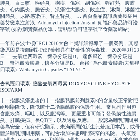
肺炎、百日咳、喉頭炎、痢疾、傷寒、副傷寒、猩紅熱、腹膜
炎、心內膜炎、膽管炎、潰瘍性大腸炎、敗血症、淋病、淋菌性
關節炎、尿路感染症、腎盂腎炎、 … 首頁產品資訊西藥癌症用
藥艾黴素注射液. Adriamycin injection 2mg/ml. 衛福部藥品許可證
字號 (如欲瀏覽藥品仿單，請點擊許可證字號至食藥署網站).
一年前在波士頓CROI 2016大會上就詳細報導了一個案例，其感
染原因是接觸到對PrEP藥物具有抗藥性的病毒株。 2020年3月23
日 — 去氧羥四環素，懷孕分級是D。 達多幫錠，懷孕分級是
B。 奇福黴素膠囊，懷孕分級是B。 台裕” 為他黴素膠囊(去氧羥
四環素). Weibamycin Capsules “TAI YU” .
去氧羥四環素: 鹽酸去氧四環素 DOXYCYCLINE HYCLATE
ISOFARM
十二指腸潰瘍患者的十二指腸黏膜前列腺素E的含量較正常對照
組明顯降低，降低瞭十二指腸黏膜的保護作用。 常見副作用包
含腹絞痛、嘔吐，以及腹瀉等。 更嚴重者可能引發偽膜性結腸
炎、肝臟疾病、長QT症，以及過敏反應。 一般認為哺乳期間用
藥為安全，但有研究顯示，未滿兩周的新生兒若服用本品，或母
體於哺乳期間用藥，可能會增加罹患幽門狹窄的風險。 去氧羥
四環素（doxycycline）和美諾四環素（minocycline）不會被食物