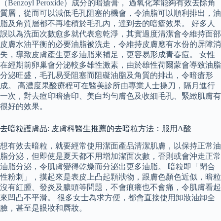
（Benzoyl Peroxide）成分的暗瘡膏， 過氧化苯能夠有效去除角
質層，從而可以減低毛孔阻塞的機會，令油脂可以順利排出，油
脂及角質層都不再堆積於毛孔內，達到去的暗瘡效果。 好多人
誤以為洗面次數愈多就代表愈乾淨，其實過度清潔會令維持面部
皮膚水油平衡的必要油脂被洗走，令維持皮膚應有水份的屏障消
失，導致皮膚產生更多油脂來補足，更容易形成青春痘。 女性
在經期前卵巢會分泌較多雄性激素，由於雄性荷爾蒙會導致油脂
分泌旺盛，毛孔易受阻塞而阻礙油脂及角質的排出，令暗瘡形
成。 高濃度果酸療程可在醫美診所由專業人士操刀，隔月進行
一次，對去痘印暗瘡印、美白均勻膚色及收細毛孔、緊緻肌膚有
很好的效果。
去暗粒護膚品: 皮膚科醫生推薦的去暗粒方法：服用A酸
想有效去暗粒，就要經常使用潔面產品清潔肌膚，以保持正常油
脂分泌，但即使是夏天都不用增加潔面次數，否則或會沖走正常
油脂分泌，令肌膚變得乾燥而分泌出更多油脂。 暗粒即「閉合
性粉刺」，摸起來是表皮上凸起顆狀物，跟膚色顏色近似，暗粒
沒有紅腫、發炎及膿頭等問題，不會痕癢也不會痛，令肌膚看起
來凹凸不平滑。 很多女士為求方便，都會直接使用卸妝油卸全
臉，甚至是眼妝和唇妝。