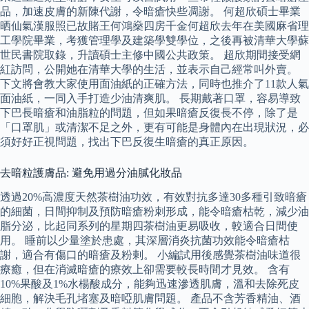
品，加速皮膚的新陳代謝，令暗瘡快些凋謝。 何超欣碩士畢業
晒仙氣漢服照已故賭王何鴻燊四房千金何超欣去年在美國麻省理
工學院畢業，考獲管理學及建築學雙學位，之後再被清華大學蘇
世民書院取錄，升讀碩士主修中國公共政策。 超欣期間接受網
紅訪問，公開她在清華大學的生活，並表示自己經常叫外賣。
下文將會教大家使用面油紙的正確方法，同時也推介了11款人氣
面油紙，一同入手打造少油清爽肌。 長期戴著口罩，容易導致
下巴長暗瘡和油脂粒的問題，但如果暗瘡反復長不停，除了是
「口罩肌」或清潔不足之外，更有可能是身體內在出現狀況，必
須好好正視問題，找出下巴反復生暗瘡的真正原因。
去暗粒護膚品: 避免用過分油膩化妝品
透過20%高濃度天然茶樹油功效，有效對抗多達30多種引致暗瘡
的細菌，日間抑制及預防暗瘡粉刺形成，能令暗瘡枯乾，減少油
脂分泌，比起同系列的星期四茶樹油更易吸收，較適合日間使
用。 睡前以少量塗於患處，其深層消炎抗菌功效能令暗瘡枯
謝，適合有傷口的暗瘡及粉剌。 小編試用後感覺茶樹油味道很
療癒，但在消滅暗瘡的療效上卻需要較長時間才見效。 含有
10%果酸及1%水楊酸成分，能夠迅速滲透肌膚，溫和去除死皮
細胞，解決毛孔堵塞及暗啞肌膚問題。 產品不含芳香精油、酒