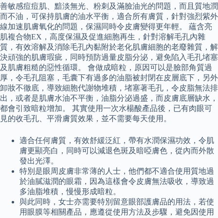
善敏感痘痘肌、黯淡無光、粉刺及滿臉油光的問題，而且質地潤
而不油，可保持肌膚的油水平衡，適合所有膚質，針對強烈紫外
線加速肌膚氧化的問題，保濕同時令皮膚變得更年輕。 蘊含亮
肌複合物EX，高度保濕及促進細胞再生，針對溶解毛孔內雜
質，有效溶解及消除毛孔內黏附於老化肌膚細胞的老廢雜質，解
決頑強的肌膚瑕疵，同時預防過量皮脂分泌，避免陷入毛孔堵塞
及肌膚粗糙的惡性循環。 會做成暗粒，原因可以是臉部角質過
厚，令毛孔阻塞，毛囊下有過多的油脂被封閉在皮層底下，另外
卸妝不徹底，導致細胞代謝物堆積，堵塞著毛孔，令皮脂無法排
出，或者是肌膚水油不平衡，油脂分泌過盛，而皮膚底層缺水，
都會引致暗粒增加。 其實使用一次水楊酸產品後，已有肉眼可
見的收毛孔、平滑膚質效果，並不需要每天使用。
適合任何膚質，有效舒緩泛紅，帶有水潤保濕功效，令肌
膚更顯亮白，同時可以減退色斑及暗啞膚色，從內而外散
發出光澤。
特別是眼周皮膚非常薄的人士，他們都不適合使用質地過
於油膩滋潤的眼霜，因為這樣會令皮膚無法吸收，導致過
多油脂堆積，慢慢形成暗粒。
與此同時，女士亦需要特別留意眼部護膚品的用法，若使
用眼膜等相關產品，應遵從使用方法及步驟，避免因使用