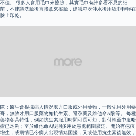
不佳。 很多人會用毛巾來擦臉，其實毛巾有許多看不見的細
菌，不建議洗臉後直接拿來擦臉，建議每次沖水後用紙巾輕輕在
臉上印乾。
陳：醫生會根據病人情况處方口服或外用藥物，一般先用外用藥
膏，無效才用口服藥物如抗生素、避孕藥及維他命A酸等。 每種
藥物各具特性，例如抗生素服用時間可長可短，對付輕至中度暗
瘡已足夠；至於維他命A酸則多用於患處範圍廣泛、開始有疤痕
增生，或病情已令病人出現情緒困擾，又或使用抗生素後無效，