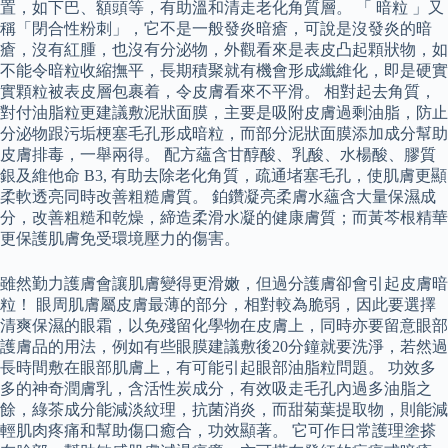
置，如下巴、額頭等，有助溫和清走老化角質層。 「 暗粒 」又
稱「閉合性粉刺」，它不是一般發炎暗瘡，可說是沒發炎的暗
瘡，沒有紅腫，也沒有分泌物，外觀看來是表皮凸起顆狀物，如
不能令暗粒收縮撫平，長期積聚就有機會形成纖維化，即是硬實
實顆粒被表皮層包裹着，令皮膚看來不平滑。 相對起去角質，
對付油脂粒更建議敷泥狀面膜，主要是吸附皮膚過剩油脂，防止
分泌物跟污垢梗塞毛孔形成暗粒，而部分泥狀面膜添加成分幫助
皮膚排毒，一舉兩得。 配方蘊含甘醇酸、乳酸、水楊酸、膠質
銀及維他命 B3, 有助去除老化角質，疏通堵塞毛孔，使肌膚更顯
柔軟透亮同時改善粗糙膚質。 鉑鑽凝亮柔膚水蘊含大量保濕成
分，改善粗糙和乾燥，締造柔滑水凝的健康膚質；而黃芩根精華
更保護肌膚免受環境壓力的傷害。
雖然勤力護膚會讓肌膚變得更滑嫩，但過分護膚卻會引起皮膚暗
粒！ 眼周肌膚屬皮膚最薄的部分，相對較為脆弱，因此要選擇
清爽保濕的眼霜，以免殘留化學物在皮膚上，同時亦要留意眼部
護膚品的用法，例如有些眼膜建議敷後20分鐘就要洗淨，若然過
長時間敷在眼部肌膚上，有可能引起眼部油脂粒問題。 功效多
多的神奇潤膚乳，含活性炭成分，有效吸走毛孔內過多油脂之
餘，綠茶成分能減淡紋理，抗菌消炎，而甜菊葉提取物，則能減
輕肌肉疼痛和幫助傷口癒合，功效顯著。 它可作日常護理塗搽