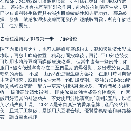
在臉部，幫助敏感肌膚減退痕癢，亦可搽在發紅的疤痕或暗瘡
上。 茶樹油具有抗真菌和消炎作用，能有效抑制暗瘡生成，更
已被皮膚科醫生確實具有減少肌膚敏感性和去痘功效。 專為乾
燥、發癢、敏感和濕疹皮膚而開發的神經酰胺面霜，所有年齡適
用，包括嬰兒。
去暗粒護膚品: 排毒第一步 了解暗粒
除了內服綠豆之外，也可以將綠豆磨成粉末，混和適量清水製成
糊狀，再敷上暗瘡位置，稍為打圈按摩後，再待5至10分鐘後便
可以用水將綠豆粉面膜徹底洗乾淨。 但當中也有一些例外，如
服用A酸有低機率會存在二至四星期的爆發期，多出現於有大量
粉刺的男性。 不過，由於A酸是醫生處方藥物，在服用時可與醫
生緊密聯繫，或服用抗生素等，預防爆發期。 零油分(Oil-free)啫
喱質感輕盈清新，配方中更蘊含補濕能量水珠，可瞬間被皮膚吸
收， 提供高效鎖水補濕 。 即使你屬於油性或混合性膚質，也應
該用好適當的補濕功夫，不妨使用質地清爽的啫喱狀產品，以避
免水油失衡出現。 CIRCA是來自澳洲的香氛品牌，產品簡約精
美，且純手工制做，是採用大豆混合蠟、優質香氛精油和無鉛棉
芯，讓香氣更純淨。