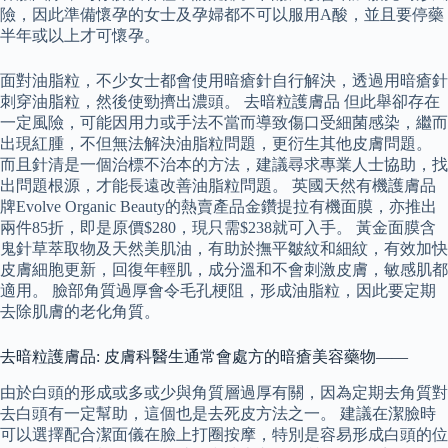
險，因此準備懷孕的女士及孕婦都不可以服用A酸，並且要停藥
半年或以上才可懷孕。
面對油脂粒，不少女士都會使用暗瘡針自行解決，透過用暗瘡針
刺穿油脂粒，然後使勁擠出濃頭。 去暗粒護膚品 但此舉卻存在
一定風險，可能因用力或手法不當而導致傷口受細菌感染，繼而
出現紅腫，不但無法解決油脂粒問題，更衍生其他皮膚問題。
而且針清是一個治標不治本的方法，建議尋求專業人士協助，找
出問題根源，才能長遠改善油脂粒問題。 英國天然有機護膚品
牌Evolve Organic Beauty的熱賣產品金鑽提拉有機面膜，亦推出
兩件85折，即是原價$280，現只需$238就可入手。 黃金面膜含
鬼針草萃取物及天然美肌油，有助於撫平皺紋和細紋，有效加快
皮膚細胞更新，回復年輕肌，成分溫和不會刺激皮膚，敏感肌都
適用。 臉部角質過厚會令毛孔梗阻，形成油脂粒，因此要定期
去除肌膚的老化角質。
去暗粒護膚品: 皮膚科醫生通常會處方的暗瘡美容藥物——
由於白頭的形成或多或少與角質層過厚有關，因為定期去角質對
去白頭有一定幫助，這個也是去死皮方法之一。 建議在潔臉時
可以選擇配合潔面儀在臉上打圈按摩，特別是容易形成白頭的位