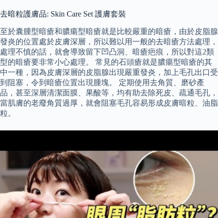
去暗粒護膚品: Skin Care Set 護膚套裝
至於囊腫型暗瘡和膿瘍型暗瘡就是比較嚴重的暗瘡，由於皮脂腺
發炎的位置處於皮膚深層，所以難以用一般的去暗瘡方法處理，
處理不慎的話，就會導致留下凹凸洞、暗瘡疤痕，所以對這2類
型的暗瘡要非常小心處理。 常見的石頭瘡就是膿瘍型暗瘡的其
中一種，因為皮膚深層的皮脂腺出現嚴重發炎，加上毛孔出口受
到阻塞，令到暗瘡位置出現腫塊。 定期使用去角質、磨砂產
品，甚至深層清潔面膜、果酸等，均有助去除死皮、疏通毛孔，
當肌膚的老廢角質過厚，就會阻塞毛孔容易形成皮膚暗粒、油脂
粒。