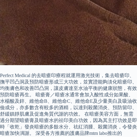
Perfect Medical 的去暗瘡印療程就運用激光技術，集去暗瘡印、
撫平凹凸洞及預防暗瘡形成三大功效，並實證能夠淡化暗瘡印、
均衡膚色和改善凹凸洞，讓皮膚達至水油平衡的健康狀態，有效
預防暗瘡再生。 暗瘡膏／暗瘡水通常會加入酸性成分如果酸、
水楊酸及鋅、維他命B、維他命C、維他命E及少量美白及吸油收
儉成分，亦多數含有較多的酒精，以達到殺菌消炎、預防留印、
舒緩鎮靜肌膚及促進角質代謝的功效。 在暗瘡美容方面，無需
過分期望暗瘡膏及暗瘡水的祛印美白功效，因為其主打功效是即
時「收乾」發炎暗瘡的多餘水分、祛紅消腫、殺菌消炎，令發炎
暗瘡加快淍謝。 深受各方推薦的護膚品牌mtm labo推出的