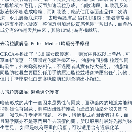
油脂堆積在毛孔，反而加速暗粒形成。 卸妝啫喱、卸妝乳及卸
妝液較不容造成暗粒，而卸妝後，應該使用潔面產品作二次清
潔，令肌膚徹底潔凈。 去暗粒護膚品 編輯用後感：筆者非常喜
歡這支平衡水凝露，整個透明加磨砂質感包裝非常日系，而產品
成分有99%是天然由來，其餘10%則為有機栽培。
去暗粒護膚品: Perfect Medical 暗瘡分手療程
CIRCA亦推出了「3.8 婦女節優惠」，購買兩件或以上產品，可
享88折優惠，並獲贈迷你擴香捧乙枝。 油脂粒同脂肪粒經常同
時發生，外表睇落好相似，不過兩者其實有好大差別。 油脂粒
同脂肪粒嘅主要區別係用手擠壓油脂粒並唔會擠壓出任何污物，
但用手擠壓貌似白芝麻嘅脂肪粒則會擠出小顆粒。
去暗粒護膚品: 避免過分護膚
暗瘡形成的其中一個因素是男性荷爾蒙，避孕藥內的雌激素能夠
抑制雄性荷爾蒙，調整因雄性荷爾蒙而造成的油脂分泌失衡問
題，減低毛孔受堵塞問題。 不過，暗瘡形成的因素有很多，而
且避孕藥亦不是專門用作去暗瘡的藥，所以服用前最好先徵詢醫
生意見。 如果是較為嚴重的暗瘡，可以選用含有過氧化苯