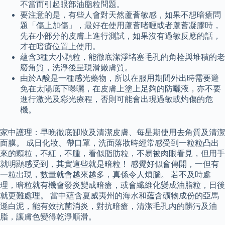
不當而引起眼部油脂粒問題。
要注意的是，有些人會對天然蘆薈敏感，如果不想暗瘡問
題「傷上加傷」，最好在使用蘆薈啫喱或者蘆薈凝膠時，
先在小部分的皮膚上進行測試，如果沒有過敏反應的話，
才在暗瘡位置上使用。
蘊含3種大小顆粒，能徹底潔淨堵塞毛孔的角栓與堆積的老
廢角質，洗淨後呈現滑嫩膚質。
由於A酸是一種感光藥物，所以在服用期間外出時需要避
免在太陽底下曝曬，在皮膚上塗上足夠的防曬液，亦不要
進行激光及彩光療程，否則可能會出現過敏或灼傷的危
機。
家中護理：早晚徹底缷妝及清潔皮膚、每星期使用去角質及清潔
面膜。 成日化妝、帶口罩，洗面落妝時經常感受到一粒粒凸出
來的顆粒，不紅，不腫，看似脂肪粒，不易被肉眼看見，但用手
就明顯感受到，其實這些就是暗粒！ 感覺好似會傳開，一但有
一粒出現，數量就會越來越多，真係令人煩腦。 若不及時處
理，暗粒就有機會發炎變成暗瘡，或會纖維化變成油脂粒，日後
就更難處理。 當中蘊含夏威夷州的海水和蘊含礦物成份的亞馬
遜白泥，能有效抗菌消炎，對抗暗瘡，清潔毛孔內的髒污及油
脂，讓膚色變得乾淨順滑。