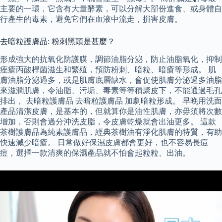
主要的一環，它含有大量酵素，可以分解大部份進食、或身體自
行產生的毒素，避免它們在血液中流走，損害皮膚。
去暗粒護膚品: 粉刺黑頭是甚麼？
形成強大的抗氧化防護膜，調節油脂分泌，防止油脂氧化，抑制
痤瘡丙酸桿菌滋生和繁殖，預防粉刺、暗粒、暗瘡等形成。 肌
膚油脂分泌過多，或是肌膚底層缺水，會促使肌膚分泌過多油脂
來滋潤肌膚，令油脂、污垢、毒素等等積聚皮下，不能通過毛孔
排出， 去暗粒護膚品 去暗粒護膚品 加劇暗粒形成。 早晚用洗面
產品清潔皮膚，是基本的，但就算你是油性肌膚，亦毋須將次數
增加，否則會過分沖洗皮脂，令皮膚乾燥就會出油更多。 這款
茶樹護膚品為純素護膚品，經典茶樹油有淨化肌膚的特質，有助
快速減少暗瘡。 日常做好保濕皮膚都會更好，也不容易長痘
痘，選擇一款清爽的保濕產品就不怕會起粒粒、出油。