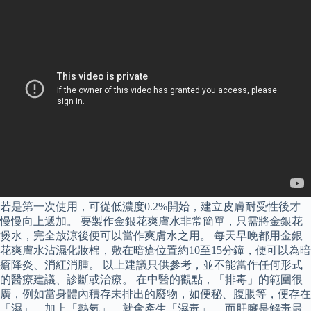
若是第一次使用，可從低濃度0.2%開始，建立皮膚耐受性後才
慢慢向上遞加。 要製作金銀花爽膚水非常簡單，只需將金銀花
煲水，完全放涼後便可以當作爽膚水之用。 每天早晚都用金銀
花爽膚水沾濕化妝棉，敷在暗瘡位置約10至15分鐘，便可以為暗
瘡降炎、消紅消腫。 以上建議只供參考，並不能當作任何形式
的醫療建議、診斷或治療。 在中醫的觀點，「排毒」的範圍很
廣，例如當身體內積存未排出的廢物，如便秘、腹脹等，便存在
「濕」，加上「熱氣」，就會產生「濕毒」。 而肝臟是解毒最