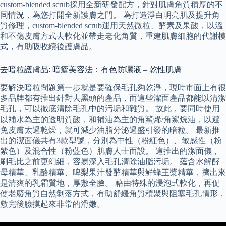
custom-blended scrub採用全新研發配方，針對肌膚角質積厚的不
同情況，為您打開全新護膚之門。 為打造淨白明亮肌及提升角
質修理，custom-blended scrub運用天然微粒、酵素及果酸，以溫
和不傷皮膚方式去軟化並帶走老化角質，重建肌膚細胞的代謝模
式，有助吸收續後護膚品。
去暗粒護膚品: 暗瘡美容法：有色防曬液 – 乾性肌膚
要解決暗粒問題第一步就是要確保毛孔夠乾淨，現時市面上有很
多品牌都有推出針對去黑頭的產品，而這些潔面產品都能以清潔
毛孔，可以徹底清除毛孔中的污垢和雜質。 故此，要同時使用
以補水為主的透明質酸，和補油為主的角鯊烯/角鯊烷油，以避
免皮膚太過乾燥，就可減少油脂分泌過盛引發的暗粒。 最新推
出的潔面儀共有3款型號，分別為中性（粉紅色）、敏感性（粉
紫色）及混合性（粉藍色）肌膚人士而設。 這推出的潔面儀，
刷毛比之前更幻細，容易深入毛孔清除油脂污垢。 蘊含水解酵
母精華、乳酪精華、啤梨果汁發酵精華與鮮蜂王漿精華，擠出來
是清爽的乳霜質地，厚敷全臉。 藉由特殊的浸泡式軟化，再促
使老廢角質自然剝落方式，有助舒緩角質積聚與阻塞毛孔情形，
敷完後臉摸起來非常的滑嫩。