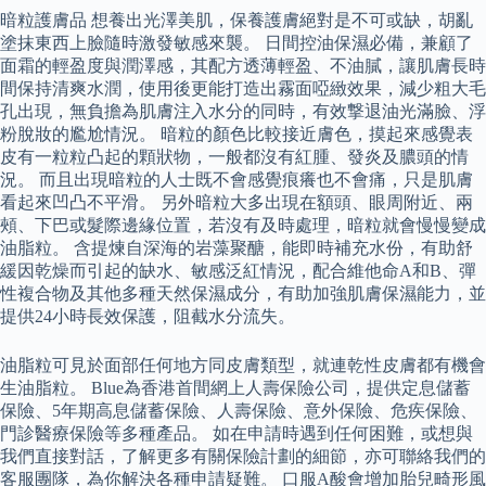
暗粒護膚品 想養出光澤美肌，保養護膚絕對是不可或缺，胡亂
塗抹東西上臉隨時激發敏感來襲。 日間控油保濕必備，兼顧了
面霜的輕盈度與潤澤感，其配方透薄輕盈、不油膩，讓肌膚長時
間保持清爽水潤，使用後更能打造出霧面啞緻效果，減少粗大毛
孔出現，無負擔為肌膚注入水分的同時，有效撃退油光滿臉、浮
粉脫妝的尷尬情況。 暗粒的顏色比較接近膚色，摸起來感覺表
皮有一粒粒凸起的顆狀物，一般都沒有紅腫、發炎及膿頭的情
況。 而且出現暗粒的人士既不會感覺痕癢也不會痛，只是肌膚
看起來凹凸不平滑。 另外暗粒大多出現在額頭、眼周附近、兩
頰、下巴或髮際邊緣位置，若沒有及時處理，暗粒就會慢慢變成
油脂粒。 含提煉自深海的岩藻聚醣，能即時補充水份，有助舒
緩因乾燥而引起的缺水、敏感泛紅情況，配合維他命A和B、彈
性複合物及其他多種天然保濕成分，有助加強肌膚保濕能力，並
提供24小時長效保護，阻截水分流失。
油脂粒可見於面部任何地方同皮膚類型，就連乾性皮膚都有機會
生油脂粒。 Blue為香港首間網上人壽保險公司，提供定息儲蓄
保險、5年期高息儲蓄保險、人壽保險、意外保險、危疾保險、
門診醫療保險等多種產品。 如在申請時遇到任何困難，或想與
我們直接對話，了解更多有關保險計劃的細節，亦可聯絡我們的
客服團隊，為你解決各種申請疑難。 口服A酸會增加胎兒畸形風