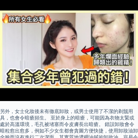
另外，女士化妝後未有徹底卸妝，或男士使用了不潔的剃鬚用
具，也會令暗瘡頻生。 至於身上的暗瘡，可能因為衣物太緊或
處於高溫環境，毛孔被堵塞而令皮膚長出暗瘡。 錯誤卸妝會令
暗粒愈出愈多，例如不少女生都會貪圖方便快捷，使用卸妝油卸
全臉而沒有進行二次潔面，其實質地濃稠油膩的卸妝油，容易令