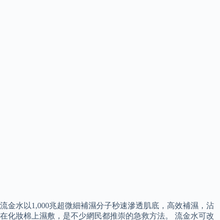
流金水以1,000兆超微細補濕分子秒速滲透肌底，高效補濕，沾
在化妝棉上濕敷，是不少網民都推崇的急救方法。 流金水可改