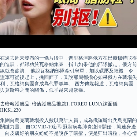
在過去周末發布的一條片段中，普里格津將俄方在巴赫穆特取得
的進展，都歸功於瓦格納集團，指出如果他的部隊撤走，俄方前
線就會崩潰。 他說瓦格納部隊牽引烏軍，加以碾壓及摧毀，令
盟軍可從後趕上，挽回面子，又說部屬都擔心如果俄方在戰場失
利，瓦格納集團會成為代罪羔羊。 西方傳媒報道，瓦格納集團
與莫斯科之間的關係，似乎越來越緊張。
去暗粒護膚品: 暗瘡護膚品推薦1. FOREO LUNA潔面儀
HK$1,230
集團向烏克蘭戰場投入數以萬計人員，成為俄羅斯出兵烏克蘭的
關鍵力量。 自COVID-19新型冠狀病毒肺炎疫情開始，就連身邊
一向皮膚好的朋友紛紛不是說多了暗瘡，便是狂出暗粒，令心情