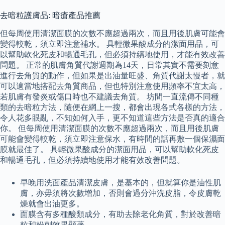
去暗粒護膚品: 暗瘡產品推薦
但每周使用清潔面膜的次數不應超過兩次，而且用後肌膚可能會
變得較乾，須立即注意補水。 具輕微果酸成分的潔面用品，可
以幫助軟化死皮和暢通毛孔，但必須持續地使用，才能有效改善
問題。 正常的肌膚角質代謝週期為14天，日常其實不需要刻意
進行去角質的動作，但如果是出油量旺盛、角質代謝太慢者，就
可以適當地搭配去角質商品，但也特別注意使用頻率不宜太高，
若肌膚有發炎或傷口時也不建議去角質。 坊間一直流傳不同種
類的去暗粒方法，隨便在網上一搜，都會出現各式各樣的方法，
令人花多眼亂，不知如何入手，更不知道這些方法是否真的適合
你。 但每周使用清潔面膜的次數不應超過兩次，而且用後肌膚
可能會變得較乾，須立即注意保水，有時間的話再敷一個保濕面
膜就最佳了。 具輕微果酸成分的潔面用品，可以幫助軟化死皮
和暢通毛孔，但必須持續地使用才能有效改善問題。
早晚用洗面產品清潔皮膚，是基本的，但就算你是油性肌
膚，亦毋須將次數增加，否則會過分沖洗皮脂，令皮膚乾
燥就會出油更多。
面膜含有多種酸類成分，有助去除老化角質，對於改善暗
粒和粉刺效果顯著。