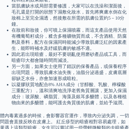
當肌膚缺水或局部需要修護，大家可以在洗澡和潔面後，
毛孔還是打開的狀態下濕敷化妝水，首先將爽膚水倒在化
妝棉上至完全濕透，然後敷在所需的肌膚位置約5－10分
鐘。
在妝前和妝後，你可噴上保濕噴霧，而這支產品使用天然
有機葡萄籽成分，糅含多種礦物質而成，不含酒精、防腐
劑及香料，配方在保濕同時能減少導致肌膚泛紅的因素產
生，能即時補水及紓緩肌膚的敏感不適。
因此若出現暗瘡，最好不要胡亂使用磨砂產品或工具，而
暗瘡印大都會隨時間而減淡。
另一方面，如果女士使用了錯誤的保養產品，或保養程序
出現問題，導致肌膚水油失衡，油脂分泌過盛，皮膚底層
卻缺乏水份，亦會加速形成暗粒。
以凝膠狀質地配合8% AHA成分（甘醇酸、乳酸、檸檬酸
三重配方），溫和清爽地洗淨老舊角質層讓，更加入保濕
成分：玻尿酸、磷脂質、海藻及銀耳多醣體，以及各種植
物由來的多醣體，能呵護去角質後的肌膚，並給予滋潤。
體內毒素過多的時候，會影響器官運作，導致內分泌失調，一切
問題會直接反映在皮膚上。 紅丘疹型的暗瘡相對容易處理，如
果遇上這類型暗瘡，女生可以嘗試用一些帶輕微酸類的去暗瘡產