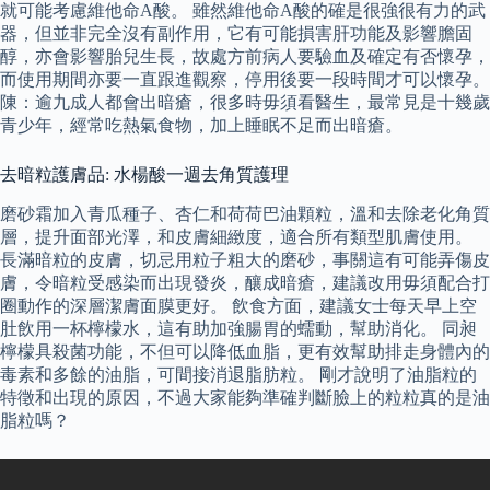
就可能考慮維他命A酸。 雖然維他命A酸的確是很強很有力的武
器，但並非完全沒有副作用，它有可能損害肝功能及影響膽固
醇，亦會影響胎兒生長，故處方前病人要驗血及確定有否懷孕，
而使用期間亦要一直跟進觀察，停用後要一段時間才可以懷孕。
陳：逾九成人都會出暗瘡，很多時毋須看醫生，最常見是十幾歲
青少年，經常吃熱氣食物，加上睡眠不足而出暗瘡。
去暗粒護膚品: 水楊酸一週去角質護理
磨砂霜加入青瓜種子、杏仁和荷荷巴油顆粒，溫和去除老化角質
層，提升面部光澤，和皮膚細緻度，適合所有類型肌膚使用。
長滿暗粒的皮膚，切忌用粒子粗大的磨砂，事關這有可能弄傷皮
膚，令暗粒受感染而出現發炎，釀成暗瘡，建議改用毋須配合打
圈動作的深層潔膚面膜更好。 飲食方面，建議女士每天早上空
肚飲用一杯檸檬水，這有助加強腸胃的蠕動，幫助消化。 同昶
檸檬具殺菌功能，不但可以降低血脂，更有效幫助排走身體內的
毒素和多餘的油脂，可間接消退脂肪粒。 剛才說明了油脂粒的
特徵和出現的原因，不過大家能夠準確判斷臉上的粒粒真的是油
脂粒嗎？