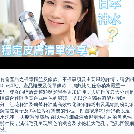
有關產品之保障權益及條款、不保事項及主要風險詳情，請參閱
Blue網站、產品概要及保單條款。 膿皰比紅丘疹稍為嚴重一
點，發炎的暗瘡會整顆發炎變得更加紅腫，與紅丘疹最大分別是
暗瘡會伴隨住黃色或白色的膿頭。 先以含有獨有溶解粉刺油
分、紅花籽油及葡萄籽油能高效軟化並溶解粉刺及黑頭的粉刺溶
解霜在鼻子及T字位等有需要的部位，打圈按摩約1分鐘後以溫
水洗淨。 去暗粒護膚品 在以毛孔細緻液效抑制毛孔內的黑色毛
髮生長，減低毛孔呈現黑色的機會及收儉粗大毛孔，毛孔回復細
緻。