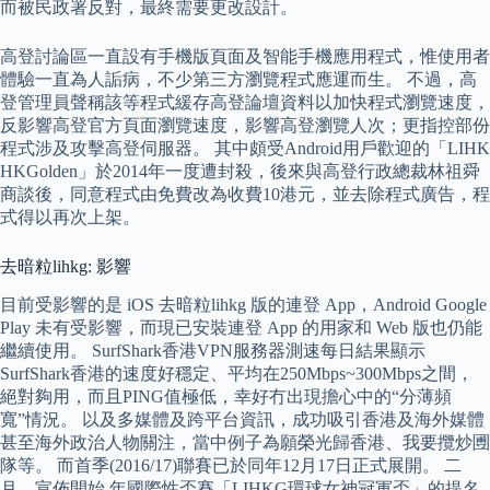
而被民政署反對，最終需要更改設計。
高登討論區一直設有手機版頁面及智能手機應用程式，惟使用者
體驗一直為人詬病，不少第三方瀏覽程式應運而生。 不過，高
登管理員聲稱該等程式緩存高登論壇資料以加快程式瀏覽速度，
反影響高登官方頁面瀏覽速度，影響高登瀏覽人次；更指控部份
程式涉及攻擊高登伺服器。 其中頗受Android用戶歡迎的「LIHK
HKGolden」於2014年一度遭封殺，後來與高登行政總裁林祖舜
商談後，同意程式由免費改為收費10港元，並去除程式廣告，程
式得以再次上架。
去暗粒lihkg: 影響
目前受影響的是 iOS 去暗粒lihkg 版的連登 App，Android Google
Play 未有受影響，而現已安裝連登 App 的用家和 Web 版也仍能
繼續使用。 SurfShark香港VPN服務器測速每日結果顯示
SurfShark香港的速度好穩定、平均在250Mbps~300Mbps之間，
絕對夠用，而且PING值極低，幸好冇出現擔心中的“分薄頻
寬”情況。 以及多媒體及跨平台資訊，成功吸引香港及海外媒體
甚至海外政治人物關注，當中例子為願榮光歸香港、我要攬炒圑
隊等。 而首季(2016/17)聯賽已於同年12月17日正式展開。 二
月，宣佈開始 年國際性盃賽「LIHKG環球女神冠軍盃」的提名