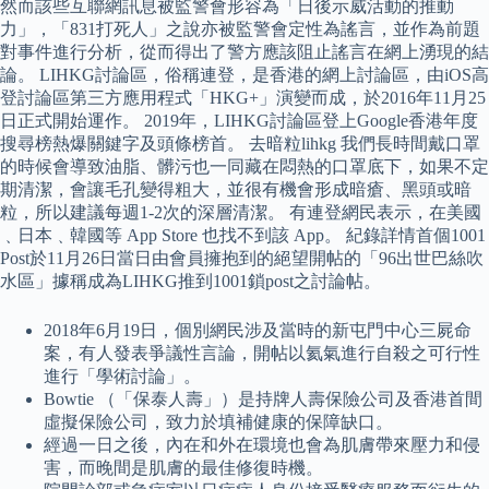
然而該些互聯網訊息被監警會形容為「日後示威活動的推動
力」，「831打死人」之說亦被監警會定性為謠言，並作為前題
對事件進行分析，從而得出了警方應該阻止謠言在網上湧現的結
論。 LIHKG討論區，俗稱連登，是香港的網上討論區，由iOS高
登討論區第三方應用程式「HKG+」演變而成，於2016年11月25
日正式開始運作。 2019年，LIHKG討論區登上Google香港年度
搜尋榜熱爆關鍵字及頭條榜首。 去暗粒lihkg 我們長時間戴口罩
的時候會導致油脂、髒污也一同藏在悶熱的口罩底下，如果不定
期清潔，會讓毛孔變得粗大，並很有機會形成暗瘡、黑頭或暗
粒，所以建議每週1-2次的深層清潔。 有連登網民表示，在美國
﹑日本﹑韓國等 App Store 也找不到該 App。 紀錄詳情首個1001
Post於11月26日當日由會員擁抱到的絕望開帖的「96出世巴絲吹
水區」據稱成為LIHKG推到1001鎖post之討論帖。
2018年6月19日，個別網民涉及當時的新屯門中心三屍命
案，有人發表爭議性言論，開帖以氦氣進行自殺之可行性
進行「學術討論」。
Bowtie （「保泰人壽」）是持牌人壽保險公司及香港首間
虛擬保險公司，致力於填補健康的保障缺口。
經過一日之後，內在和外在環境也會為肌膚帶來壓力和侵
害，而晚間是肌膚的最佳修復時機。