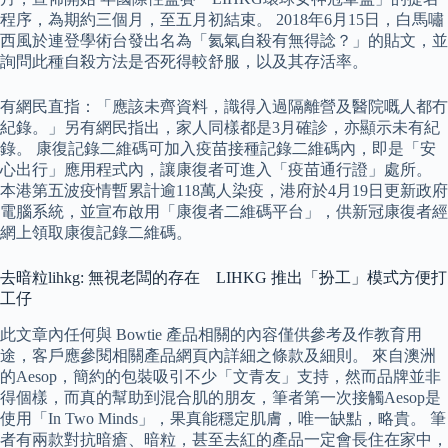
程序，為期約三個月，至五月初結束。 2018年6月15日，白馬嘯
西風於連登學術台發出名為「氦氣自殺有無得諗？」的貼文，並
詢問此種自殺方法是否死得較舒服，以及其存活率。
有網民直指：「應該未齊資料，識得入過隔離營及醫院嘅人都冇
紀錄。」另有網民指出，家人同樣都是3月確診，亦顯示未有紀
錄。 康復記錄二維碼可加入疫苗接種記錄二維碼內，即是「安
心出行」應用程式內，讓康復者可進入「疫苗通行證」處所。
本港第五波疫情暫累計逾118萬人染疫，港府於4月19日更新政府
電腦系統，並宣布啟用「康復者二維碼平台」，供新冠康復者經
網上領取康復記錄二維碼。
去暗粒lihkg: 無視老闆的存在 LIHKG 推出「扮工」模式方便打
工仔
此文章內任何與 Bowtie 產品相關的內容僅供參考及作教育用
途，客戶應參閱相關產品網頁內詳細之條款及細則。 來自澳洲
的Aesop，簡約的包裝吸引不少「文青友」支持，然而品牌並非
得個樣，而真的幫助到混合肌的朋友，筆者第一次接觸Aesop是
使用「In Two Minds」，果真能穩定肌膚，唯一缺點，略貴。 筆
者有兩款對抗暗瘡、暗粒，甚至去紅的產品一定會長住在家中，