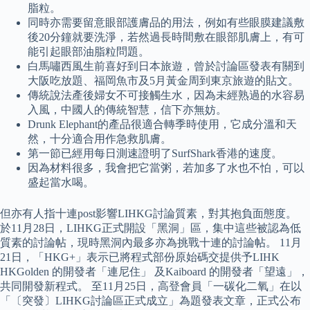
脂粒。
同時亦需要留意眼部護膚品的用法，例如有些眼膜建議敷
後20分鐘就要洗淨，若然過長時間敷在眼部肌膚上，有可
能引起眼部油脂粒問題。
白馬嘯西風生前喜好到日本旅遊，曾於討論區發表有關到
大阪吃放題、福岡魚市及5月黃金周到東京旅遊的貼文。
傳統說法產後婦女不可接觸生水，因為未經熟過的水容易
入風，中國人的傳統智慧，信下亦無妨。
Drunk Elephant的產品很適合轉季時使用，它成分溫和天
然，十分適合用作急救肌膚。
第一節已經用每日測速證明了SurfShark香港的速度。
因為材料很多，我會把它當粥，若加多了水也不怕，可以
盛起當水喝。
但亦有人指十連post影響LIHKG討論質素，對其抱負面態度。
於11月28日，LIHKG正式開設「黑洞」區，集中這些被認為低
質素的討論帖，現時黑洞內最多亦為挑戰十連的討論帖。 11月
21日，「HKG+」表示已將程式部份原始碼交提供予LIHK
HKGolden 的開發者「連尼住」 及Kaiboard 的開發者「望遠」，
共同開發新程式。 至11月25日，高登會員「一碳化二氧」在以
「〔突發〕LIHKG討論區正式成立」為題發表文章，正式公布