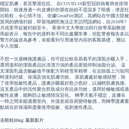
穩定肌膚，甚至擊退痘痘。 自COVID-19新型冠狀病毒肺炎疫情
開始，就連身邊一向皮膚好的朋友紛紛不是說多了暗瘡，便是狂
出暗粒，令心情不佳。 依據GreatFire測試，其網站在中國大陸被
當局的網墻封鎖，即當地網民無法正常訪問該網站，自2018年7
月或更早起被封鎖至今。 香港中文大學政治與行政學系副教授
馬嶽表示，報告中的資料有不同出處屬常事，但監警會報告多以
警方的論述為參考，未能看到引用連登內容的客觀基礎， 難以
令人信服。
不想一次過轉換護膚品，你可從比較容易着手的潔面步驟入手，
選用溫和的潔面產品比清潔力強的產品更能抑制油脂分泌。 這
支潔面乳蘊含酸鹼值平衡配方和積雪草精華，在去除面上污垢同
時達到紓緩、保濕及強化肌膚功效。 當肌膚處於敏感狀態，除
了使用低敏性產品，護膚步驟最好愈少愈好，以減輕肌膚負擔。
這支產品中的活性聚合胜肽成分有抗炎功效，適用於極敏感或過
敏性皮膚，能夠防止敏感情況惡化。 轉季天氣不穩定，皮膚在
一時之間未能適應室內、外溫差就容易變得敏感，而轉季護膚重
點就在於保濕和盡量使用低敏、低刺激性產品。
去暗粒lihkg: 最新影片