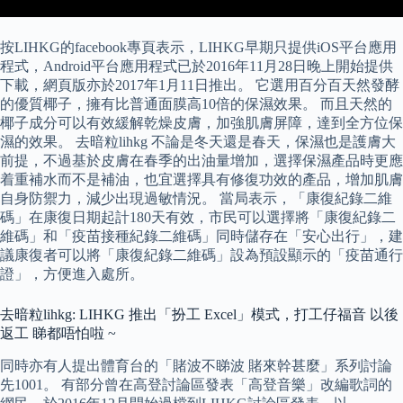
按LIHKG的facebook專頁表示，LIHKG早期只提供iOS平台應用
程式，Android平台應用程式已於2016年11月28日晚上開始提供
下載，網頁版亦於2017年1月11日推出。 它選用百分百天然發酵
的優質椰子，擁有比普通面膜高10倍的保濕效果。 而且天然的
椰子成分可以有效緩解乾燥皮膚，加強肌膚屏障，達到全方位保
濕的效果。 去暗粒lihkg 不論是冬天還是春天，保濕也是護膚大
前提，不過基於皮膚在春季的出油量增加，選擇保濕產品時更應
着重補水而不是補油，也宜選擇具有修復功效的產品，增加肌膚
自身防禦力，減少出現過敏情況。 當局表示，「康復紀錄二維
碼」在康復日期起計180天有效，市民可以選擇將「康復紀錄二
維碼」和「疫苗接種紀錄二維碼」同時儲存在「安心出行」，建
議康復者可以將「康復紀錄二維碼」設為預設顯示的「疫苗通行
證」，方便進入處所。
去暗粒lihkg: LIHKG 推出「扮工 Excel」模式，打工仔福音 以後
返工 睇都唔怕啦 ~
同時亦有人提出體育台的「賭波不睇波 賭來幹甚麼」系列討論
先1001。 有部分曾在高登討論區發表「高登音樂」改編歌詞的