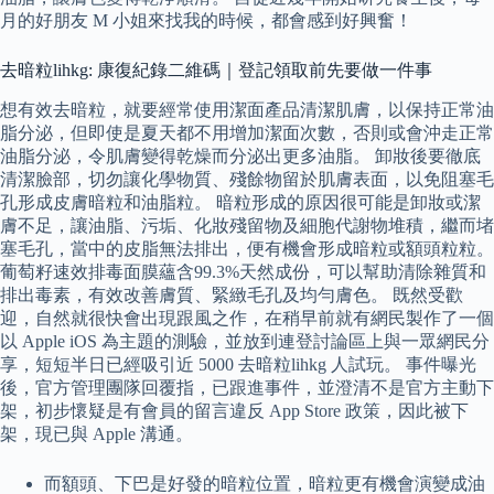
月的好朋友 M 小姐來找我的時候，都會感到好興奮！
去暗粒lihkg: 康復紀錄二維碼｜登記領取前先要做一件事
想有效去暗粒，就要經常使用潔面產品清潔肌膚，以保持正常油
脂分泌，但即使是夏天都不用增加潔面次數，否則或會沖走正常
油脂分泌，令肌膚變得乾燥而分泌出更多油脂。 卸妝後要徹底
清潔臉部，切勿讓化學物質、殘餘物留於肌膚表面，以免阻塞毛
孔形成皮膚暗粒和油脂粒。 暗粒形成的原因很可能是卸妝或潔
膚不足，讓油脂、污垢、化妝殘留物及細胞代謝物堆積，繼而堵
塞毛孔，當中的皮脂無法排出，便有機會形成暗粒或額頭粒粒。
葡萄籽速效排毒面膜蘊含99.3%天然成份，可以幫助清除雜質和
排出毒素，有效改善膚質、緊緻毛孔及均勻膚色。 既然受歡
迎，自然就很快會出現跟風之作，在稍早前就有網民製作了一個
以 Apple iOS 為主題的測驗，並放到連登討論區上與一眾網民分
享，短短半日已經吸引近 5000 去暗粒lihkg 人試玩。 事件曝光
後，官方管理團隊回覆指，已跟進事件，並澄清不是官方主動下
架，初步懷疑是有會員的留言違反 App Store 政策，因此被下
架，現已與 Apple 溝通。
而額頭、下巴是好發的暗粒位置，暗粒更有機會演變成油