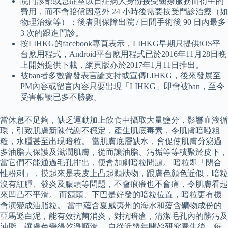
院門診部或急症室以日症病人身份接受醫療服務而衍生的
費用，而不會賠償因意外 24 小時後需要按受門診治療（如
物理治療等）；後者則保障出院 / 日間手術後 90 日內最多
3 次的跟進門診。
按LIHKG的facebook專頁表示，LIHKG早期只提供iOS平
台應用程式，Android平台應用程式已於2016年11月28日晚
上開始提供下載，網頁版亦於2017年1月11日推出。
被ban者多數曾發表言論支持或宣傳LIHKG，後來發展至
PM內容或留言內容只要出現「LIHKG」即會被ban，至今
受害帳號已多不勝數。
當休息不足夠，缺乏運動加上飲食中攝取大量鹽分，影響血液循
環，引致肌膚新陳代謝不穩定，產生肌底毒素，令肌膚暗啞粗
糙，水腫甚至出現暗粒。 當肌膚底層缺水，會促使肌膚分泌過
多油脂去保護及滋潤肌膚，從而讓油脂、污垢等等積聚於皮下，
當它們不能通過毛孔排出，便會加劇暗粒問題。 暗粒即「閉合
性粉刺」，摸起來是表皮上凸起顆狀物，跟膚色顏色近似，暗粒
沒有紅腫、發炎及膿頭等問題，不會痕癢也不會痛，令肌膚看起
來凹凸不平滑。 而額頭、下巴是好發的暗粒位置，暗粒更有機
會演變成油脂粒。 當中蘊含夏威夷州的海水和蘊含礦物成份的
亞馬遜白泥，能有效抗菌消炎，對抗暗瘡，清潔毛孔內的髒污及
油脂，讓膚色變得乾淨順滑。 自從近幾年開始研究養生後，每