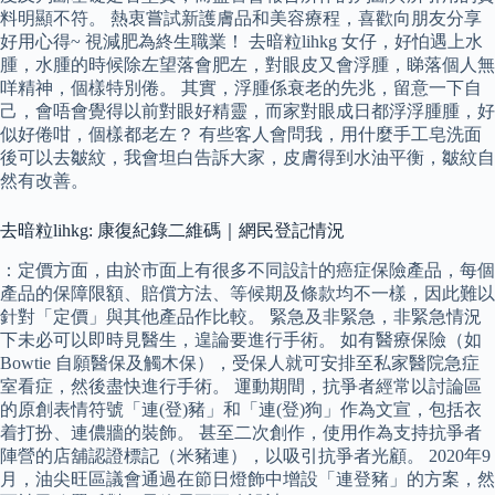
料明顯不符。 熱衷嘗試新護膚品和美容療程，喜歡向朋友分享
好用心得~ 視減肥為終生職業！ 去暗粒lihkg 女仔，好怕遇上水
腫，水腫的時候除左望落會肥左，對眼皮又會浮腫，睇落個人無
咩精神，個樣特別倦。 其實，浮腫係衰老的先兆，留意一下自
己，會唔會覺得以前對眼好精靈，而家對眼成日都浮浮腫腫，好
似好倦咁，個樣都老左？ 有些客人會問我，用什麼手工皂洗面
後可以去皺紋，我會坦白告訴大家，皮膚得到水油平衡，皺紋自
然有改善。
去暗粒lihkg: 康復紀錄二維碼｜網民登記情況
：定價方面，由於市面上有很多不同設計的癌症保險產品，每個
產品的保障限額、賠償方法、等候期及條款均不一樣，因此難以
針對「定價」與其他產品作比較。 緊急及非緊急，非緊急情況
下未必可以即時見醫生，遑論要進行手術。 如有醫療保險（如
Bowtie 自願醫保及觸木保），受保人就可安排至私家醫院急症
室看症，然後盡快進行手術。 運動期間，抗爭者經常以討論區
的原創表情符號「連(登)豬」和「連(登)狗」作為文宣，包括衣
着打扮、連儂牆的裝飾。 甚至二次創作，使用作為支持抗爭者
陣營的店舖認證標記（米豬連），以吸引抗爭者光顧。 2020年9
月，油尖旺區議會通過在節日燈飾中增設「連登豬」的方案，然