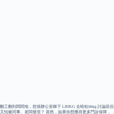
翻工翻到悶悶地，想係辦公室睇下 LIHKG 去暗粒lihkg 討論區但
又怕被同事、老闆發現？ 當然，如果你想獲得更多門診保障，