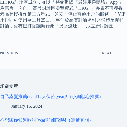
LIHKG討論區成立，並以「將會延續『最好用戶體驗』App 」
為宗旨。 的唯一高登討論區瀏覽程式「HKG+」亦表不再獲香
港高登授權作第三方程式，須立即停止普通用戶的服務，而VIP
用戶則可使用至11月25日。 事件於高登討論區引起強烈反彈和
討論，更有巴打提議應藉此「另起爐灶」，成立新討論區。
PREVIOUS
NEXT
相關文章
自己染髮推薦dcard12大伏位[year]!（小編貼心推薦）
January 16, 2024
不想讓你知道歌詞[year]詳細攻略!（震驚真相）