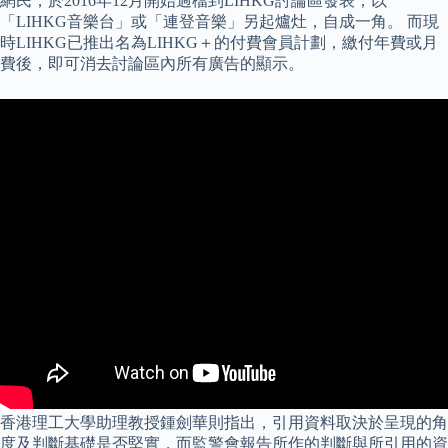
網民，於2016年12月開始過檔到LIHKG討論區發表，以
「LIHKG音樂台」或「連登音樂」另起爐灶，自成一角。 而現
時LIHKG已推出名為LIHKG＋的付費會員計劃，繳付年費或月
費後，即可消去討論區內所有廣告的顯示。
香港理工大學助理教授鍾劍華則指出，引用資料取決於呈現的角
度及判斷基礎是否堅實，而監警會報告所作的判斷與所引用的資