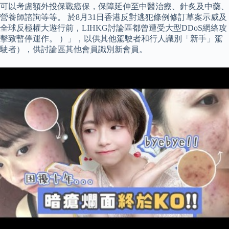
可以考慮額外投保戰癌保，保障延伸至中醫治療、針炙及中藥、
營養師諮詢等等。 於8月31日香港反對逃犯條例修訂草案示威及
全球反極權大遊行前，LIHKG討論區都曾遭受大型DDoS網絡攻
擊致暫停運作。 ）」，以供其他駕駛者和行人識別「新手」駕
駛者），供討論區其他會員識別新會員。