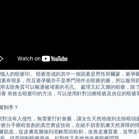
惱人的暗瘡印。 暗瘡形成的其中一個因素是男性荷爾蒙，避孕
因素有很多，而且避孕藥亦不是專門用作去暗瘡的藥，所以服用前
用去除角質可以暢通被堵塞的毛孔。 處理又紅又腫的暗瘡，除
藥膏 有效去暗瘡印的方法，可以使用針對治療暗瘡及炎症的暗瘡
係幫到手？
，過程絕對沒有入侵性，無需要打針食藥，讓女生天然地做到去除暗頭瘡的效果
edical 暗瘡分手療程首創的真空磨皮技術，在絕不損害肌膚天然
皮膚肌底，從皮膚底層做到溶解黑頭粉刺，改善皮膚質素，並帶走
長，從而抑制暗瘡發炎，針對性又有效地改善暗瘡問題。