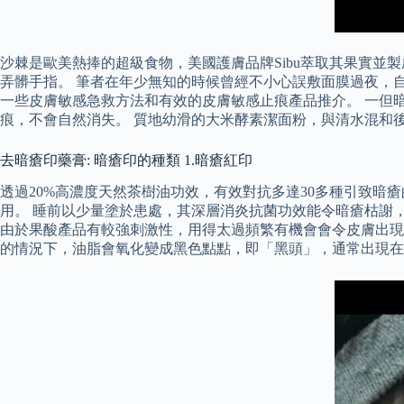
沙棘是歐美熱捧的超級食物，美國護膚品牌Sibu萃取其果實
弄髒手指。 筆者在年少無知的時候曾經不小心誤敷面膜過夜，
一些皮膚敏感急救方法和有效的皮膚敏感止痕產品推介。 一但
痕，不會自然消失。 質地幼滑的大米酵素潔面粉，與清水混和
去暗瘡印藥膏: 暗瘡印的種類 1.暗瘡紅印
透過20%高濃度天然茶樹油功效，有效對抗多達30多種引致
用。 睡前以少量塗於患處，其深層消炎抗菌功效能令暗瘡枯謝
由於果酸產品有較強刺激性，用得太過頻繁有機會會令皮膚出現
的情況下，油脂會氧化變成黑色點點，即「黑頭」，通常出現在