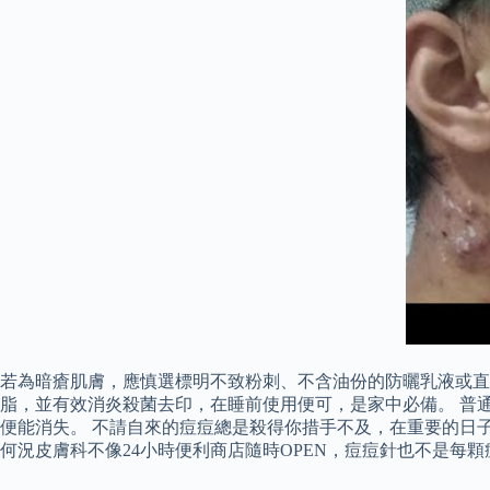
若為暗瘡肌膚，應慎選標明不致粉刺、不含油份的防曬乳液或直接用具消炎作用
脂，並有效消炎殺菌去印，在睡前使用便可，是家中必備。 普
便能消失。 不請自來的痘痘總是殺得你措手不及，在重要的日
何況皮膚科不像24小時便利商店隨時OPEN，痘痘針也不是每