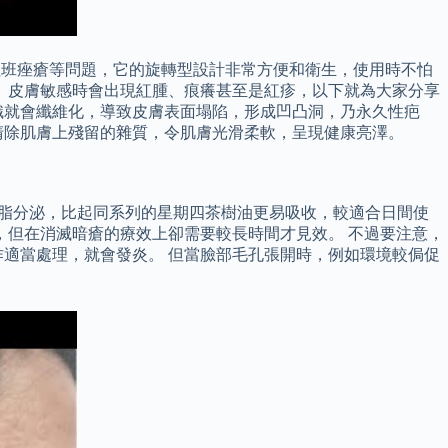
及紅班痤瘡等問題，它的旋轉型設計非常方便和衛生，使用時不怕
 皮膚敏感時會出現紅腫、痕癢甚至是紅疹，以下就為大家分享
織就會纖維化，導致皮膚表面塌陷，形成凹凸洞，乃永久性疤
清除肌膚上殘留的雜質，令肌膚光滑柔軟，呈現健康亮澤。
油脂分泌，比起同系列的星期四茶樹油更易吸收，較適合日間使
，但在消滅暗瘡的療效上卻需要較長時間才見效。 不過要注意，
適當處理，就會發炎。 但當臉部毛孔張開時，例如環境較侷促