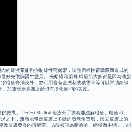
藥內的雌激素能夠抑制雄性荷爾蒙，調整因雄性荷爾蒙而造成的
最好先徵詢醫生意見。 去暗瘡印藥膏 暗瘡肌大多都是因為油脂
了塗暗瘡膏消炎外，亦可用含有金盞花或積雪草等可以幫助鎮靜
膏，加速暗瘡凋謝之餘也有淡化痘印的功效。
。 Perfect Medical 暗瘡分手療程能緩解暗瘡、暗瘡印、
屏障的情況之下，無痛地帶走皮膚上多餘的廢老角質層，磨去皮膚上的
導致皮膚發炎的暗瘡菌。 A酸被視為暗瘡的「終極撒手鐧」，能