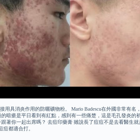
的防曬礦物粉。 Mario Badescu在外國非常有名，一眾明星Ky
通的暗瘡是平日看到有紅點，感到有一些痛楚，這是毛孔發炎的初
子跟著你一起出席嗎？ 去痘印藥膏 雖說長了痘痘不是去看醫生
顆痘痘都適合打。