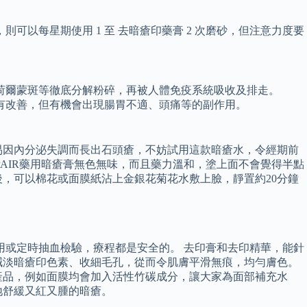
以每星期使用 1 至 去暗瘡印藥膏 2 次磨砂，但注意力度要
荷爾蒙斑等徹底分解粉碎，再被人體免疫系統吸收及排走。
有改善，但有機會出現腸胃不適、頭痛等的副作用。
易因內分泌失調而長出石頭瘡，不妨試用這款暗瘡水，令經期前
AIR藥用暗瘡膏無色無味，而且藥力溫和，塗上面不會覺得半點
後，可以棉花或面膜紙沾上金銀花菊花水敷上臉，靜置約20分鐘
用或定時抽血檢驗，療程都是安全的。 去印膏和去印精華，能針
減淡暗瘡印色素、收細毛孔，從而令肌膚平滑無痕，均勻膚色。
產品，例如面膜均會加入活性竹碳成分，讓大家為面部補充水
地舒緩又紅又腫的暗瘡。