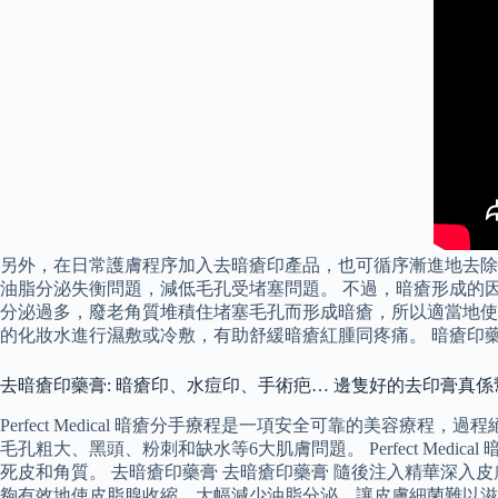
另外，在日常護膚程序加入去暗瘡印產品，也可循序漸進地去除
油脂分泌失衡問題，減低毛孔受堵塞問題。 不過，暗瘡形成的
分泌過多，廢老角質堆積住堵塞毛孔而形成暗瘡，所以適當地使
的化妝水進行濕敷或冷敷，有助舒緩暗瘡紅腫同疼痛。 暗瘡印
去暗瘡印藥膏: 暗瘡印、水痘印、手術疤… 邊隻好的去印膏真
Perfect Medical 暗瘡分手療程是一項安全可靠的美容療程
毛孔粗大、黑頭、粉刺和缺水等6大肌膚問題。 Perfect M
死皮和角質。 去暗瘡印藥膏 去暗瘡印藥膏 隨後注入精華深入
夠有效地使皮脂腺收縮，大幅減少油脂分泌，讓皮膚細菌難以滋