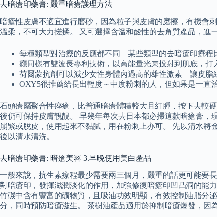
去暗瘡印藥膏: 嚴重暗瘡護理方法
暗瘡性皮膚不適宜進行磨砂，因為粒子與皮膚的磨擦，有機會刺激暗
溫柔，不可大力搓揉。 又可選擇含溫和酸性的去角質產品，進
每種類型對治療的反應都不同，某些類型的去暗瘡印療程
癮同樣有雙波長專利技術，以高能量光束投射到肌底，打
荷爾蒙抗劑可以減少女性身體內過高的雄性激素，讓皮脂
OXY5很推薦給長出輕度～中度粉刺的人，但如果是一直治
石頭瘡屬聚合性痤瘡，比普通暗瘡體積較大且紅腫，按下去較硬
後仍可保持皮膚靚靚。 早幾年每次去日本都必掃這款暗瘡膏，現
崩緊或脫皮，使用起來不黏膩，用在粉刺上亦可。 先以清水將金
後以清水清洗。
去暗瘡印藥膏: 暗瘡美容 3.早晚使用美白產品
一般來說，抗生素療程最少需要兩三個月，嚴重的話更可能要長
對暗瘡印，發揮滋潤淡化的作用，加強修復暗瘡印凹凸洞的能力
竹碳中含有豐富的礦物質，且吸油功效明顯，有效控制油脂分泌
分，同時預防暗瘡滋生。 茶樹油產品適用於抑制暗瘡爆發，因