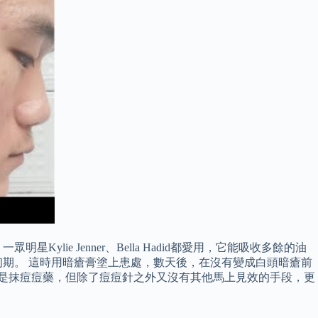
lie Jenner、Bella Hadid都愛用，它能吸收多餘的油
期。 這時用暗瘡膏塗上患處，數天後，在沒有變成白頭暗瘡前
就是抹痘痘藥，但除了痘痘針之外又沒有其他馬上見效的手段，更