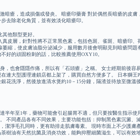
瘡，造成損傷或發炎。 暗瘡印藥膏 對於偶然長暗瘡的皮膚，則可
一步去除老化角質，並有效淡化暗瘡印。
比其他類型更好。
入真皮層，針對性將不正常黑色素，包括色斑、雀斑、暗瘡印、
線萎縮，使皮膚油脂分泌減少，服用數月後會明顯見到暗瘡問題
不好的頑固粉刺的話，比較推薦使用OXY10。
身，也會隱隱作痛，所以有「石頭瘡」之稱。 女士經期前後容
在連大型護理連鎖店都上架了，購買自然方便多了。 日本獅王P
銀花洗淨，然後放進清水煲約10－15分鐘，隔渣並待放至微溫
達半年至1年，藥物可能會引起腸胃不適，但只要按醫生指示使
。 不同產品各有不同效果，主要功能包括：抑制黑色素沉澱、
，潔淨毛孔同時，更有助排走肌膚毒素。 現時市面上不少護膚
為茶樹油有天然抗菌及消炎功效，能夠抑壓細菌滋生，可以有效