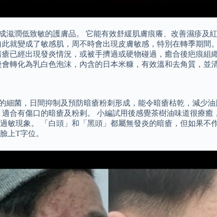
並製成滋潤低致敏的護膚品。 它能有效舒緩肌膚痕癢、改善濕疹
自此就變成了敏感肌，周不時會出現皮膚敏感，特別在轉季期間。
暗瘡已經出現發炎情況，或被手擠過或硬物碰過，癒合後疤痕組
後會轉化為乳白色泡沫，內含的日本米糠，有效溫和去角質，並
暗瘡的細菌，日間抑制及預防暗瘡粉刺形成，能令暗瘡枯乾，減少
，適合有傷口的暗瘡及粉剌。 小編試用後感覺茶樹油味道很療癒
過敏現象。 「白頭」和「黑頭」都屬無發炎的暗瘡，但如果不作
臉上T字位。