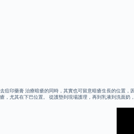
去痘印藥膏 治療暗瘡的同時，其實也可留意暗瘡生長的位置，
瘡，尤其在下巴位置。 從護墊到現場護理，再到乳液到洗面奶