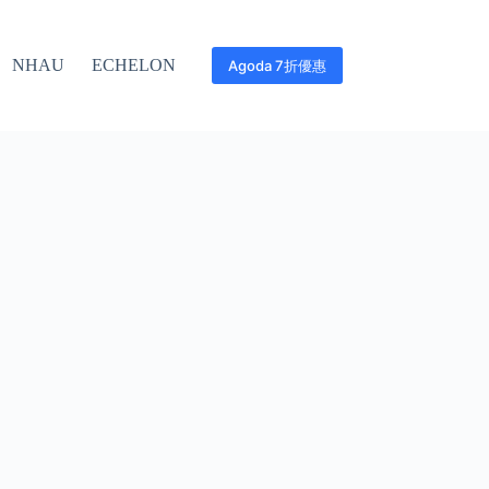
NHAU
ECHELON
Agoda 7折優惠