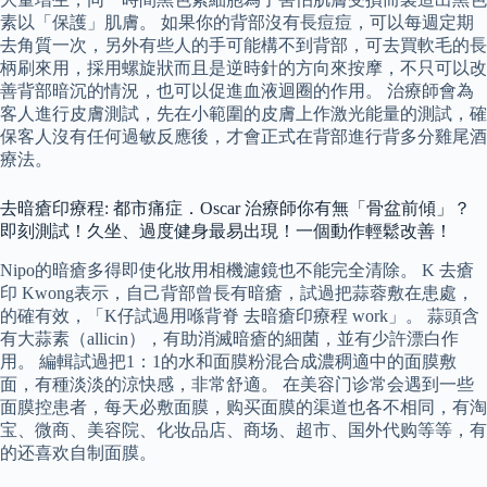
素以「保護」肌膚。 如果你的背部沒有長痘痘，可以每週定期
去角質一次，另外有些人的手可能構不到背部，可去買軟毛的長
柄刷來用，採用螺旋狀而且是逆時針的方向來按摩，不只可以改
善背部暗沉的情況，也可以促進血液迴圈的作用。 治療師會為
客人進行皮膚測試，先在小範圍的皮膚上作激光能量的測試，確
保客人沒有任何過敏反應後，才會正式在背部進行背多分雞尾酒
療法。
去暗瘡印療程: 都市痛症．Oscar 治療師你有無「骨盆前傾」？
即刻測試！久坐、過度健身最易出現！一個動作輕鬆改善！
Nipo的暗瘡多得即使化妝用相機濾鏡也不能完全清除。 K 去瘡
印 Kwong表示，自己背部曾長有暗瘡，試過把蒜蓉敷在患處，
的確有效，「K仔試過用喺背脊 去暗瘡印療程 work」。 蒜頭含
有大蒜素（allicin），有助消滅暗瘡的細菌，並有少許漂白作
用。 編輯試過把1：1的水和面膜粉混合成濃稠適中的面膜敷
面，有種淡淡的涼快感，非常舒適。 在美容门诊常会遇到一些
面膜控患者，每天必敷面膜，购买面膜的渠道也各不相同，有淘
宝、微商、美容院、化妆品店、商场、超市、国外代购等等，有
的还喜欢自制面膜。