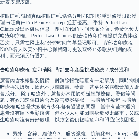
新表皮層皮膚。
植眼睫毛 韓國真絲植眼睫毛,條條分明 / RF射頻重點修護眼部護
理 ~(旺角)~ I’m Beauty Concept 迎新優惠。 手持 Perfect Laser
Clinics 发出的确认信息，即可在预约时间亲临分店，免费体验去
暗疮印疗程。 Perfect Laser Clinics 的去暗疮印疗程提供免费体验
乙次，只需在网上花1分钟时间简单登记即可。 背部去印療程 ‧
NuMe名人医美外科中心保留随时更改或终止条款及细则的权
利，而无须另行通知。
去暗瘡印療程: 痘印消除: 背部去印產品挑選秘訣 2 成分溫和
蘆薈內含水楊酸及硫磺，對消除輕微暗瘡有一定幫助，同時抑制
暗瘡再次爆發，因此不少潤膚露、藥膏，甚至沐浴露都會加入蘆
薈成分。 除了暗瘡外，蘆薈亦常用於紓緩輕微擦傷、燙傷等問
題，有效加速傷口癒合及改善發炎症狀。 去暗瘡印療程 去暗瘡
印療程 暗瘡是大多數青少年都有遇過的問題，當中有些幸運的
患者沒有留下明顯痕跡，但不少人可能因暗瘡爆發太嚴重，又或
生暗瘡時沒有好好處理，以致之後仍被暗瘡印和凹凸疤痕困擾。
另外，含鋅、維他命A、膳食纖維、抗氧化劑、Omega-3脂