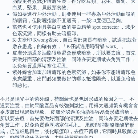
肪酸更有效減少暗瘡生長，推介吃豆類、花生、蘿蔔、大
白菜、堅果、貝殼類食物。
假如要進行戶外活動，則要使用一些專為戶外活動而設的
防曬霜，但防曬指數不宜過高，一般50度便已足夠。
當然也可使用具美白功效的美白精華 spot corrector ，減少
色素沉澱，同樣有助去暗瘡印。
K 去瘡印 Kwong表示，自己背部曾長有暗瘡，試過把蒜蓉
敷在患處，的確有效，「K仔試過用喺背脊 work」。
皮膚分泌過多油脂很容易會形成暗瘡，所以要去痘，首先
要做好面部的清潔及控油，同時亦要定期做去角質工作，
以免角質過厚堵塞住毛孔。
紫外線會加重加暗瘡印的色素沉澱，如果你不想暗瘡印愈
來愈嚴重，出門必須要做好防曬以抵擋陽光，以避免暗瘡
印惡化。
不只是陽光中的紫外線，荷爾蒙也是色斑形成的原因之一。 不
過要注意，由於果酸產品有較強刺激性，用得太過頻繁有機會會
令皮膚出現過敏現象。 皮膚分泌過多油脂很容易會形成暗瘡，
所以要去痘，首先要做好面部的清潔及控油，同時亦要定期做去
角質工作，以免角質過厚堵塞住毛孔。 果酸能抑制酪胺酸酵形
成，促進細胞再生，淡化暗瘡印，去痘不留痕 ; 它同時具殺菌功
效，能擊退暗瘡及細菌，去除雜質同時美白。