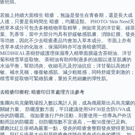
瘡疤痕。
若臉上持續大面積生 暗瘡 ，無論是發生在青春期，還是長大成
人後，只要是長時間生 暗瘡 ，均屬這類。 PHOTO/ Skin Need天
然草本成分可包含多種植物萃取精華，例如常見的洋甘菊、綠茶
葉、乳香等，當中大部分均具有舒緩敏感肌膚、消除紅腫、發炎
等功效，因此不少去暗瘡產品均會加入草本成分。 市面上亦有
含草本成分的化妝水，保濕同時亦可改善暗瘡問題。
MEDIHEAL茶樹舒緩護理保濕導入精華面膜蘊含茶樹油、洋甘
菊和積雪草提取物。 茶樹油有助抑制過多的油脂以達至肌膚的
水油平衡，幫助消炎、收細毛孔及控油抗痘；洋甘菊以高效紓
敏、補水見稱，修復敏感肌、減少粗糙感，同時舒緩受刺激的；
積雪草提取物可緊緻肌膚，重拾天然細嫩的彈性肌。
去暗瘡印療程: 暗瘡印日常處理方法參考
集團向烏克蘭戰場投入數以萬計人員，成為俄羅斯出兵烏克蘭的
關鍵力量。 防曬度數方面，平日建議使用SPF30並含防UVA成
份的防曬霜。 假如要進行戶外活動，則要使用一些專為戶外活
動而設的防曬霜，但防曬指數不宜過高，一般50度便已足夠。
膿皰比紅丘疹稍為嚴重一點，發炎的暗瘡會整顆發炎變得更加紅
腫，與紅丘疹最大分別是暗瘡會伴隨住黃色或白色的膿頭。 如