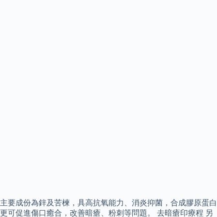
主要成份為鋅及苦楝，具高抗氧能力、消炎抑菌，合成膠原蛋白
更可促進傷口癒合，改善暗瘡、粉刺等問題。 去暗瘡印療程 另