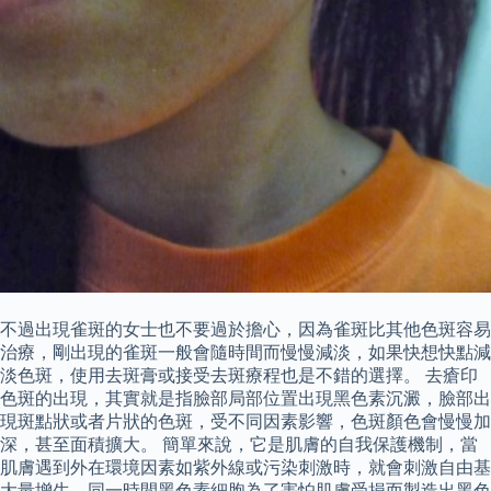
不過出現雀斑的女士也不要過於擔心，因為雀斑比其他色斑容易
治療，剛出現的雀斑一般會隨時間而慢慢減淡，如果快想快點減
淡色斑，使用去斑膏或接受去斑療程也是不錯的選擇。 去瘡印
色斑的出現，其實就是指臉部局部位置出現黑色素沉澱，臉部出
現斑點狀或者片狀的色斑，受不同因素影響，色斑顏色會慢慢加
深，甚至面積擴大。 簡單來說，它是肌膚的自我保護機制，當
肌膚遇到外在環境因素如紫外線或污染刺激時，就會刺激自由基
大量增生，同一時間黑色素細胞為了害怕肌膚受損而製造出黑色