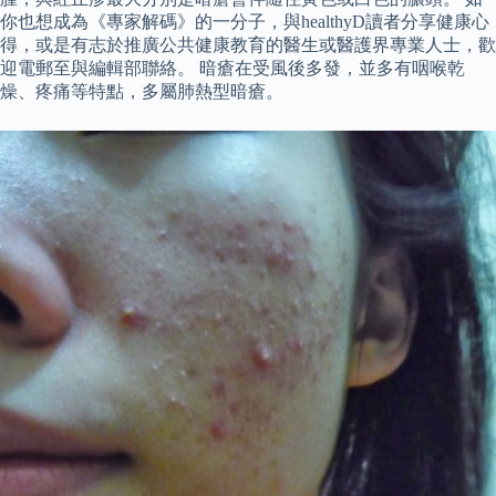
你也想成為《專家解碼》的一分子，與healthyD讀者分享健康心
得，或是有志於推廣公共健康教育的醫生或醫護界專業人士，歡
迎電郵至與編輯部聯絡。 暗瘡在受風後多發，並多有咽喉乾
燥、疼痛等特點，多屬肺熱型暗瘡。