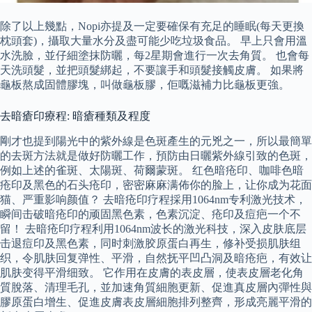
除了以上幾點，Nopi亦提及一定要確保有充足的睡眠(每天更換
枕頭套)，攝取大量水分及盡可能少吃垃圾食品。 早上只會用溫
水洗臉，並仔細塗抹防曬，每2星期會進行一次去角質。 也會每
天洗頭髮，並把頭髮綁起，不要讓手和頭髮接觸皮膚。 如果將
龜板熬成固體膠塊，叫做龜板膠，佢嘅滋補力比龜板更強。
去暗瘡印療程: 暗瘡種類及程度
剛才也提到陽光中的紫外線是色斑產生的元兇之一，所以最簡單
的去斑方法就是做好防曬工作，預防由日曬紫外線引致的色斑，
例如上述的雀斑、太陽斑、荷爾蒙斑。 红色暗疮印、咖啡色暗
疮印及黑色的石头疮印，密密麻麻满佈你的脸上，让你成为花面
猫、严重影响颜值？ 去暗疮印疗程採用1064nm专利激光技术，
瞬间击破暗疮印的顽固黑色素，色素沉淀、疮印及痘疤一个不
留！ 去暗疮印疗程利用1064nm波长的激光科技，深入皮肤底层
击退痘印及黑色素，同时刺激胶原蛋白再生，修补受损肌肤组
织，令肌肤回复弹性、平滑，自然抚平凹凸洞及暗疮疤，有效让
肌肤变得平滑细致。 它作用在皮膚的表皮層，使表皮層老化角
質脫落、清理毛孔，並加速角質細胞更新、促進真皮層內彈性與
膠原蛋白增生、促進皮膚表皮層細胞排列整齊，形成亮麗平滑的