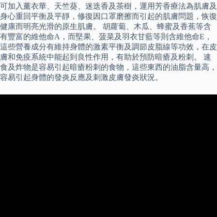
可加入薰衣華、天竺葵、迷迭香及茶樹，運用芳香療法為肌膚及
身心重回平衡及平靜，修復因口罩磨擦而引起的肌膚問題，恢復
健康而明亮光滑的原生肌膚。 胡蘿蔔、木瓜、蜂蜜及香蕉等含
有豐富的維他命A，而堅果、菠菜及羽衣甘藍等則含維他命E，
這些營養成分有維持身體的激素平衡及調節皮脂線等功效，在皮
膚和免疫系統中能起到良性作用，有助於預防暗瘡及粉刺。 速
食及炸物是容易引起暗瘡粉刺的食物，這些東西的油脂含量高，
容易引起身體的發炎反應及刺激皮膚發炎狀況。