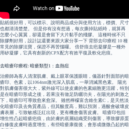
貼紙很好用，可以標示、說明商品成分與使用方法，標價、尺寸
也都清清楚楚。 但是你有沒有想過，每次撕掉貼紙時，就算再
怎麼小心翼翼，卻還是會留下大片黏手的殘膠。 這種時候不只
除膠劑好用，設計誌還要來跟大家分享一下 背部去印療程 10 種
常見的除膠法寶，保證不再苦惱囉。 倍舒痕去疤凝膠是一種外
用矽凝膠，它具有創新的CPX配方有效平復及軟化疤痕。
去暗瘡印療程: 暗瘡類型1：血熱痘
治療師為客人清潔肌膚、戴上眼罩保護眼睛，儀器針對面部的暗
瘡印、色素，以1064nm激光深入肌底，一舉消滅黑色素。 陽光
對肌膚傷害很大大，紫外線可以使皮膚的色素細胞更活躍，特別
是在暗瘡印形成之後，若果沒有做足防矖功夫，在陽光的刺激之
下，暗瘡印可導致愈來愈深。 雖然檸檬富含維生素C，是天然淡
化暗瘡印及去角質產品，但其酸度高，難以預測，過酸會破壞皮
膚表層，引致敏感泛紅出現，更有機會傷害皮膚。 暗瘡印包括
增生性凸起暗瘡疤痕，由於膚的底層組織受到傷害，導致膠原蛋
白修復皮膚時過度增生，有些暗瘡康復後，會形成微微凸起的暗