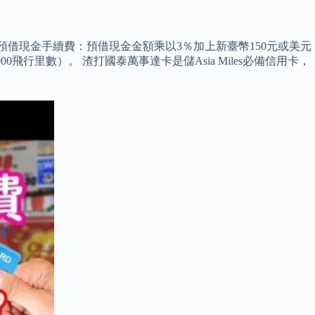
。 預借現金手續費：預借現金金額乘以3％加上新臺幣150元或美元
00飛行里數）。 渣打國泰萬事達卡是儲Asia Miles必備信用卡，