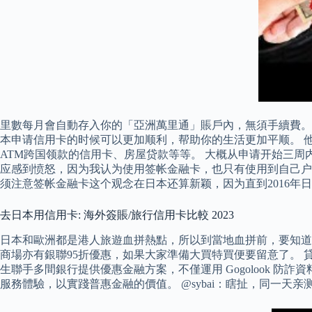
里數每月會自動存入你的「亞洲萬里通」賬戶內，無須手續費。
本申请信用卡的时候可以更加顺利，帮助你的生活更加平顺。 
ATM跨国领款的信用卡、房屋贷款等等。 大概从申请开始三周
应感到愤怒，因为我认为使用签帐金融卡，也只有使用到自己户
须注意签帐金融卡这个观念在日本还算新颖，因为直到2016
去日本用信用卡: 海外簽賬/旅行信用卡比較 2023
日本和歐洲都是港人旅遊血拼熱點，所以到當地血拼前，要知道哪
商場亦有銀聯95折優惠，如果大家準備大買特買便要留意了。
生聯手多間銀行提供優惠金融方案，不僅運用 Gogolook 防
服務體驗，以實踐普惠金融的價值。 @sybai：瞎扯，同一天