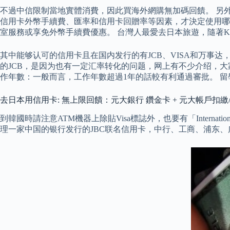
不過中信限制當地實體消費，因此買海外網購無加碼回饋。 另外LIN
信用卡外幣手續費、匯率和信用卡回贈率等因素，才決定使用哪
室服務或享免外幣手續費優惠。 台灣人最愛去日本旅遊，隨著K
其中能够认可的信用卡且在国内发行的有JCB、VISA和万事
的JCB，是因为也有一定汇率转化的问题，网上有不少介绍，大
作年數：一般而言，工作年數超過1年的話較有利通過審批。 留
去日本用信用卡: 無上限回饋：元大銀行 鑽金卡 + 元大帳戶扣繳/外幣帳戶
到韓國時請注意ATM機器上除貼Visa標誌外，也要有「Internati
理一家中国的银行发行的JBC联名信用卡，中行、工商、浦东