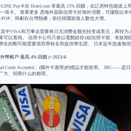
E Pay卡在 Hotel.com 享最高 15% 回饋，在訂房時
一張卡。 查看更多 憑海外簽賬信用卡於海外消費，可賺取比本
-POP、韓劇在台灣熱播，前往韓國旅遊人數也大增。
达，其中VISA和万事达需要将日元消费金额先转变成美元，再转
家可以查阅。 信用卡公司只會以電郵給你1組信用卡號、有效期
學生的剛可能需要墳寫學校名和提供學生證。 日本近年急速無現
 最高 4% 回饋 (~2023/4/
onal Cards Accepted」(國外卡適用)的標誌才能使用。 
、广大、招商什么的都用。