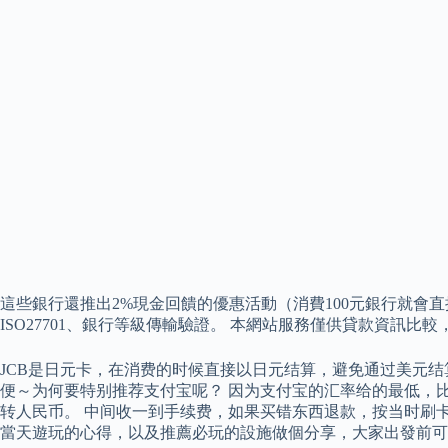
這些銀行還推出2%現金回饋的優惠活動（消費100元銀行就會直接將2元的
ISO27701、銀行等級傳輸驗證。 本網站服務僅供貸款資訊
JCB是日元卡，在消费的时候直接以日元结算，避免通过美元结
便～为何要特别推荐支付宝呢？ 因为支付宝的汇率给的最低，
转人民币。 中间收一到手续费，如果买错东西退款，按当时刷
當天遊玩的心得，以及推薦必玩的設施做個分享，大家出發前可