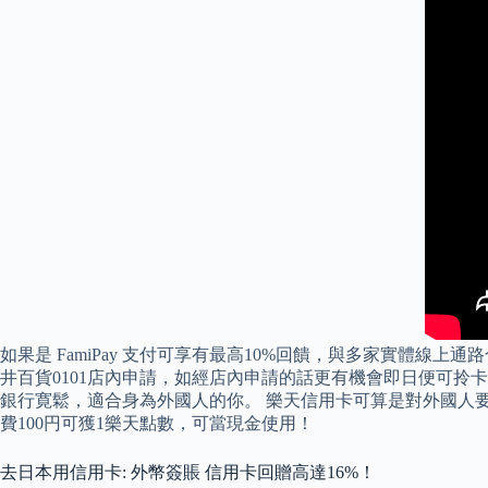
如果是 FamiPay 支付可享有最高10%回饋，與多家實體線上通
井百貨0101店內申請，如經店內申請的話更有機會即日便可拎卡。
銀行寛鬆，適合身為外國人的你。 樂天信用卡可算是對外國人要
費100円可獲1樂天點數，可當現金使用！
去日本用信用卡: 外幣簽賬 信用卡回贈高達16%！