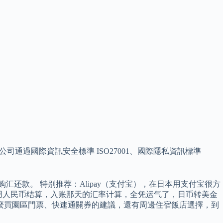
. 本公司通過國際資訊安全標準 ISO27001、國際隱私資訊標準
还款。 特别推荐：Alipay（支付宝），在日本用支付宝很方
上用人民币结算，入账那天的汇率计算，全凭运气了，日币转美金
麼買園區門票、快速通關券的建議，還有周邊住宿飯店選擇，到