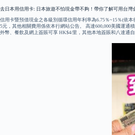
去日本用信用卡: 日本旅遊不怕現金帶不夠！帶你了解可用台灣
信用卡暨預借現金之各級別循環信用年利率為6.75％~15％(依
5元，其他相關費用係依本行網站公告。 高達600,000美國運通積分獎
外幣、餐飲及網上簽賬可享 HK$4/里，其他本地簽賬和八達通自