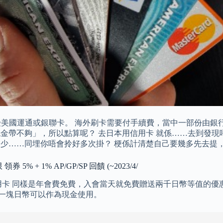
會接受美國運通或銀聯卡。 海外刷卡需要付手續費，當中一部份由銀行收取
現金帶不夠」，所以點算呢？ 去日本用信用卡 就係……去到發現唔
覺得好少……同埋你唔會拎好多次掛？ 梗係計清楚自己要幾多先去
+ 1% AP/GP/SP 回饋 (~2023/4/
用卡 同樣是年會費免費，入會當天就免費贈送兩千日幣等值的優
＝一塊日幣可以作為現金使用。