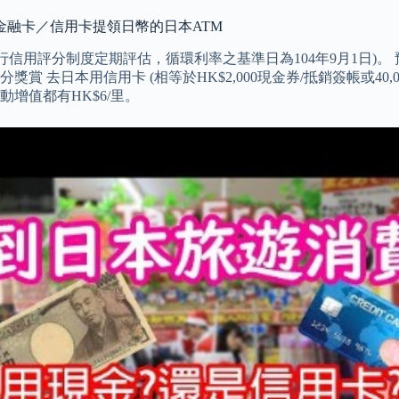
金融卡／信用卡提領日幣的日本ATM
本行信用評分制度定期評估，循環利率之基準日為104年9月1日)
賞 去日本用信用卡 (相等於HK$2,000現金券/抵銷簽帳或40,0
動增值都有HK$6/里。