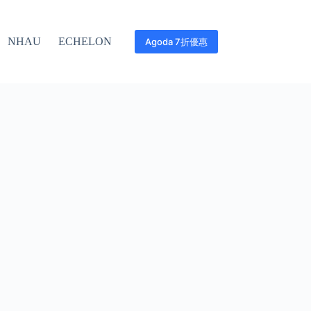
NHAU
ECHELON
Agoda 7折優惠