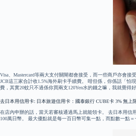
Visa、Mastercard等兩大支付關閘都會接受，而一些商戶亦
JCB這三家合計收1.5%海外刷卡手續費。 咁但係，你係話「怕
費，其實20蚊只不過係你買兩支120Yen水的錢之嘛，我就
去日本用信用卡: 日本旅遊信用卡：國泰銀行 CUBE卡 3% 無上限 領券 5% 
在店內申辦的話，當天若審核通過馬上就能領卡。 去日本用信
100萬日幣。 最大優點就是每一百日幣可集一點，而點數一點