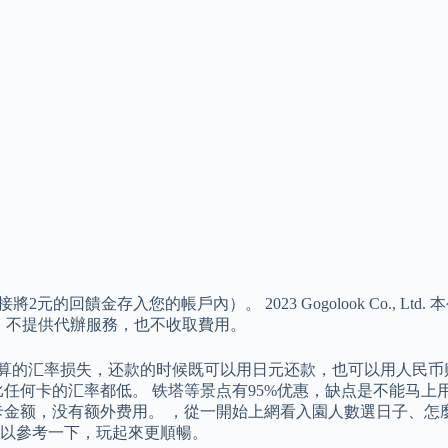
回饋金存入您的帳戶內）。 2023 Gogolook Co., Ltd
比較，不提供代辦服務，也不收取費用。
算的汇率损失，还款的时候既可以用日元还款，也可以用人民币购汇
比任何卡的汇率都低。 铁塔等景点有95%优惠，缺点是不能马
卡金额，没有额外费用。 ，從一開始上網看入園人數選日子、怎
以參考一下，玩起來更順暢。