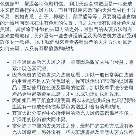
色斑類型，擊退各種色斑煩惱。 利用天然食材敷面是一種低成
本又簡單進行的去斑方法，而且可以用來敷面的天然食材也十分
常見，例如青瓜、茄子、檸檬汁、蘋果醋等等，只要將這些食物
的汁液均勻塗抹在生有色斑的位置，持之以恆便有助淡化色斑及
黑斑。 當然除了中醫的去斑方法之外，最熱門的去斑方法還有
激光去斑療程，另外還有一些去班護膚品及天然去斑方法都受到
許多女士歡迎。 以下我們就來看看各種熱門的去斑方法到底是
如何去斑，以及有甚麼優勢和缺點。
只不過因為激光去斑之後，肌膚因為激光太強而發炎，導
致出現色素沉澱。
因為色斑的黑色素深入皮膚底層，所以一般日常美白皮膚
的用量是不足以對付色斑的，你可以倒出3至5滴的淡斑產
品，重點使用在色斑及黑斑的位置，加以按摩手法令去斑
產品更容易滲透至底層，才可以成功達到袪斑效果。
因姐姐己丟了紙盒和說明書,所以未能提供成份,她只記得醫
生說有一種成份能擋截黒色素增生和含有淡斑功能。
其實大部分美容中心所使用的激光去斑儀器都係差不多，
所採用的技術都大同小異。
當然除了中醫的去斑方法之外，最熱門的去斑方法還有激
光去斑療程，另外還有一些去班護膚品及天然去斑方法都