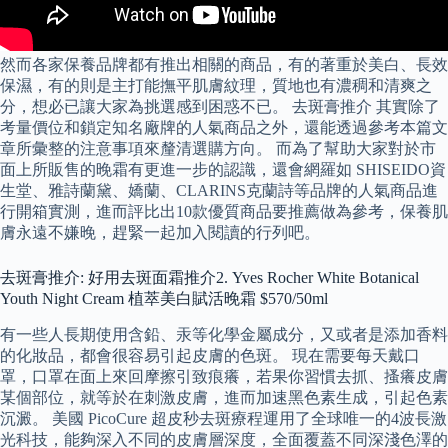
然而各家保養品牌都有推出相關的商品，有的著重於美白、長效
保濕，有的則是主打能撫平肌膚紋理，質地也有濃稠和清爽之
分，想必已讓大家為挑選感到困惑不已。 去斑膏推介 其實除了
考量價位和鎖定知名廠牌的人氣商品之外，還能透過參考本篇文
章所彙整的注意事項來釐清選購方向。 而為了幫助大家對於市
面上所販售的晚霜有更進一步的認識，還會網羅如 SHISEIDO資
生堂、雅詩蘭黛、嬌蘭、CLARINS克蘭詩等品牌的人氣商品進
行開箱實測，進而評比出10款優質商品要推薦做為參考，保養肌
膚永遠不嫌晚，趕緊一起加入閱讀的行列吧。
去斑膏推介: 好用去斑面霜推介2. Yves Rocher White Botanical
Youth Night Cream 植萃美白賦活晚霜 $570/50ml
有一些人長期使用含鉛、汞等化學金屬成分，又或者是添加香料
的化妝品，都會很容易引起皮膚的色斑。 現在需要每天戴口
罩，口罩在面上來回摩擦引致痕癢，若果你習慣去抓、搔癢皮膚
某個部位，就等於在刺激皮膚，進而加速黑色素生成，引起色素
沉澱。 美國 PicoCure 超皮秒去斑療程運用了全球唯一的4波長激
光科技，能夠深入不同的皮膚層深度，全面覆蓋不同深淺色澤的