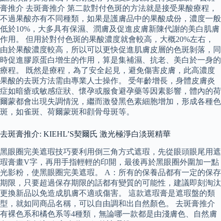
膏推介 去斑膏推介 第二款對付色斑的方法就是接受果酸療程，
不過果酸亦有不同種類，如果是護膚品中的果酸成份，濃度一般
低於10%，大多具有保濕、潤膚及促進皮膚新陳代謝的美白肌膚
作用。 但用於對付色斑的果酸濃度就會較高，大概20%左右，
由於果酸濃度較高，所以可以更快促進肌膚皮層的色斑剝落，同
時促進膠原蛋白增生的作用，算是集補濕、抗老、美白於一身的
療程。 既然是療程，為了安全起見，避免傷害皮膚，此高濃度
果酸的去斑方法需由專業人士操作。 受年齡增長，身體皮膚炎
症如暗瘡或敏感症狀、懷孕或服食避孕藥等因素影響，體內的荷
爾蒙都會出現失調情況，繼而激發黑色素細胞增加，形成各種色
斑，如雀斑、荷爾蒙斑和顴骨母斑等。
去斑膏推介: KIEHL’S契爾氏 激光極淨白淡斑精華
黑眼圈完美遮瑕技巧要利用倒三角方式遮瑕，先從眼頭眼尾用遮
瑕膏畫V字，再用手指輕輕的印開，最後再於黑眼圈外圍加一點
光影粉，使黑眼圈完美遮瑕。 A：所有的保養品都有一定的保存
期限，只要超過保存期限的話都有變質的可能性，建議即刻淘汰
更換新品以免造成肌膚不適或傷害。 這款遮瑕膏是遮瑕盤的類
型，就如同商品名稱，可以自由調和出自然顏色。 去斑膏推介
有裸色系和橘色系等4種類，無論哪一款都是由淺膚色、自然膚