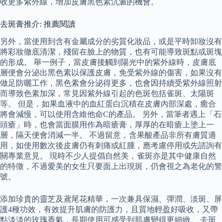
收更多紫外線，增加皮膚黑色素沉澱的機會。
去斑膏推介: 推薦閱讀
另外，當使用到含有金屬成分的劣質化妝品，或是平時卸妝沒有
將彩妝徹底清潔，殘留在臉上的物質，也有可能導致斑點或斑塊
的形成。 舉一例子，當皮膚接觸到陽光中的紫外線時，皮膚底
層便會分泌出黑色素以保護皮膚，免受紫外線的傷害，如果沒有
做足防曬工作，黑色素會分泌得更多，也會因持續受紫外線照射
而導致色素加深，常見因紫外線引起的色斑包括雀斑、太陽斑
等。 但是，如果血液中的血紅蛋白沉積在皮膚內部深處，癒合
將會減慢，可以使用含維他命C的產品。 另外，當筆者遇上「石
頭瘡」時，也會當面膜用作為暗瘡膏，厚厚的在暗瘡上塗上一
層，隔天便會消減一半。 不過留意，含果酸產品非所有膚質適
用，如使用數次後皮膚仍有刺痛或紅腫，應考慮停用或先諮詢有
關專業意見。 現時不少人提倡自然美，雀斑亦是其中健康自然
的特徵，不過愛美的女生只要面上出現斑，仍會視之為老化的警
號。
添加珍貴的靈芝及鳶尾花精華，一次兼具保濕、彈潤、淡斑、屏
護4種功效，有效提升肌膚的防護力，且質地輕盈好吸收，又帶
點淡淡的玫瑰香氣，長期使用可感受到肌膚變得更細緻。 去斑