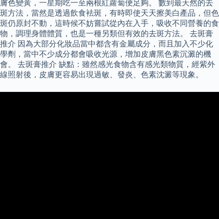
膚色變黃，一星期吃一至兩根紅蘿蔔便足夠。 數到最天然的去
斑方法，當然是透過飲食袪斑，有時即使天天擦美白產品，但色
斑仍原封不動，這時候不妨嘗試從內在入手，吸收不同營養的食
物，調理身體體質，也是一種另類但有效的去斑方法。 去斑膏
推介 因為大部分化妝品當中都含有金屬成分，而且加入不少化
學劑，當中不少成分都會吸收光源，增加皮膚黑色素沉澱的機
會。 去斑膏推介 缺點：雖然感光食物含有感光類物質，經紫外
線照射後，皮膚更容易出現過敏、發炎、色素沈澱等現象。