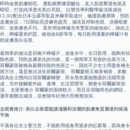
即時改善肌膚暗啞。 重點截擊膠原醣化，直入肌底擊退色斑及
暗啞，打造純淨透光美白亮肌。 以雙倍專利醫學級淡斑成份
CL302配合日本玉露萃取及米糠萃取成分，修護肌膚屏障，預防
皮膚炎症，7日開始見證膚色提亮，減淡及抑制色斑、淡褪暗瘡
印、改善膚色不均。 眾所周知檸檬含有豐富的維他命C，除此之
外，檸檬還有鈣質、維他命B群等等，每日飲用適量的檸檬汁有
助皮膚美白去斑。
最簡單的做法是切兩片檸檬片，放進水中，全日飲用，能夠有袪
除色斑、預防皮膚老化的功效，是一個簡單又有效的去斑方法。
荷爾蒙斑被稱為最難袪除的色斑之一，因此不少女士用盡各種去
斑方法，還是無法淡化荷爾蒙斑。 荷爾蒙斑又稱黃褐斑，多數
因為女士體內出現荷爾蒙轉變，而令黑色素細胞過於活躍而形
成，另外接觸紫外線、遺傳、生活習慣等，都會令荷爾蒙斑加
深。 去斑膏推介 荷爾蒙的面積較大，而且呈現咖啡色的網狀，
通常都難去減淡，並會隨年紀增大而漸漸加深。
去斑膏推介: 美白去斑霜能讓淺層和深層的肌膚角質層達到保濕
平衡
不過各位女士要注意，不能飲用或食用過多的紅蘿蔔，因為會令