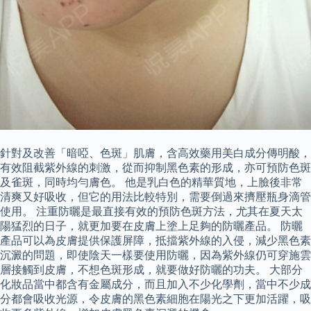
針對及改善「暗啞、色斑」肌膚，含高效藥用美白成分傳明酸，
有效阻截紫外線的刺激，從而抑制黑色素的形成，亦可預防色斑
及雀斑，同時均勻膚色。 他是乳白色的精華質地，上臉後非常
清爽又好吸收，但它的用法比較特別，需要倒過來擠壓瓶身滴管
使用。 注重防曬是最直接有效的預防色斑方法，尤其在夏天太
陽猛烈的日子，就更加要在皮膚上塗上足夠的防曬產品。 防曬
產品可以為皮膚提供保護屏障，抵擋紫外線的入侵，減少黑色素
沉澱的問題，即使陰天一樣要使用防曬，因為紫外線仍可穿施雲
層接觸到皮膚，不想色斑形成，就要做好防曬的功夫。 大部分
化妝品當中都含有金屬成分，而且加入不少化學劑，當中不少成
分都會吸收光源，令皮膚的黑色素細胞在陽光之下更加活躍，吸