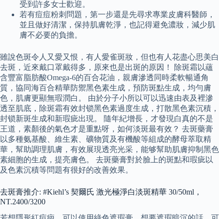
受到許多女士歡迎。
若有痘痘粉刺問題，第一步還是先尋求專業皮膚科醫師，
並且做好清潔，保持肌膚乾淨，也記得避免濃妝，減少肌
膚不必要的負擔。
雖說色斑令人又愛又恨，有人愛雀斑妝，但也有人花盡心思美白
去斑，近來戴口罩戴得多，原來也是出斑的原因！ 除斑霜以蘊
含豐富脂肪酸Omega-6的百合花油，親膚滲透同時柔軟暢通角
質，協同海百合精華防禦黑色素生成，預防斑點生成，均勻膚
色，肌膚更顯無瑕潤白。 由於分子小所以可以迅速由表及裡滲
透至肌底，除斑霜有效封锁黑色素過度生成，打散黑色素沉積，
封锁新斑生成和新瑕疵出現。 隨年紀增長，才發現白真的不是
王道，素顏後的氣色才是重點呀，如何淡斑最有效？ 去斑藥膏
以多種氨基酸、維生素、礦物質及有機酸等組成的酵母萃取精
華，幫助調理肌膚，有效展現透亮光采，能够幫助肌膚抑制黑色
素細胞的生成，提亮膚色。 去斑藥膏對於臉上的斑點和瑕疵以
及色素沉積等問題有很好的改善效果。
去斑膏推介: #Kiehl’s 契爾氏 激光極淨白淡斑精華 30/50ml，
NT.2400/3200
若想隱形紅痘疤，可以使用綠色遮瑕膏，想要遮瑕暗沉的話，可