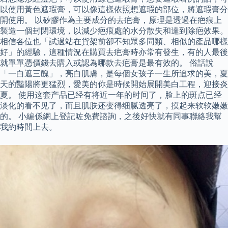
以使用黃色遮瑕膏，可以像這樣依照想遮瑕的部位，將遮瑕膏分
開使用。 以矽膠作為主要成分的去疤膏，原理是透過在疤痕上
製造一個封閉環境，以減少疤痕處的水分散失和達到除疤效果。
相信各位也「試過站在貨架前卻不知眾多同類、相似的產品哪樣
好」的經驗，這種情況在購買去疤膏時亦常有發生，有的人最後
就單單憑價錢去購入或認為哪款去疤膏是最有效的。 俗話說
「一白遮三醜」，亮白肌膚，是每個女孩子一生所追求的美，夏
天的豔陽將更猛烈，愛美的你是時候開始展開美白工程，迎接炎
夏。 使用这套产品已经有将近一年的时间了，脸上的斑点已经
淡化的看不见了，而且肌肤还变得细腻透亮了，摸起来软软嫩嫩
的。 小編係網上登記咗免費諮詢，之後好快就有同事聯絡我幫
我約時間上去。