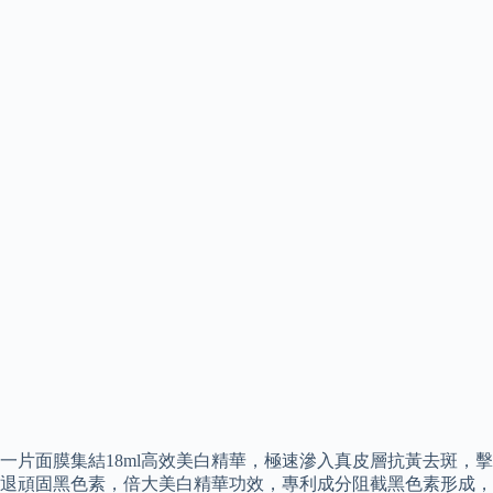
一片面膜集結18ml高效美白精華，極速滲入真皮層抗黃去斑，擊
退頑固黑色素，倍大美白精華功效，專利成分阻截黑色素形成，