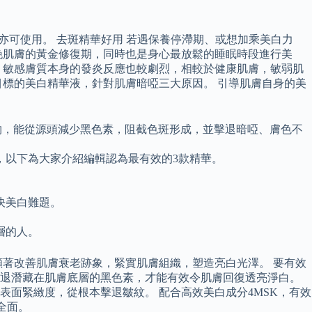
亦可使用。 去斑精華好用 若遇保養停滯期、或想加乘美白力
晚肌膚的黃金修復期，同時也是身心最放鬆的睡眠時段進行美
，敏感膚質本身的發炎反應也較劇烈，相較於健康肌膚，敏弱肌
標的美白精華液，針對肌膚暗啞三大原因。 引導肌膚自身的美
物，能從源頭減少黑色素，阻截色斑形成，並擊退暗啞、膚色不
，以下為大家介紹編輯認為最有效的3款精華。
決美白難題。
。
層的人。
著改善肌膚衰老跡象，緊實肌膚組織，塑造亮白光澤。 要有效
擊退潛藏在肌膚底層的黑色素，才能有效令肌膚回復透亮淨白。
面緊緻度，從根本擊退皺紋。 配合高效美白成分4MSK，有效
全面。