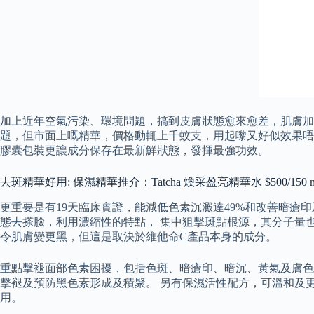
加上近年空氣污染、環境問題，搞到皮膚狀態愈來愈差，肌膚加
題，但市面上嘅精華，價格動輒上千蚊支，用起嚟又好似效果唔
膠囊包裝更讓成分保存在最新鮮狀態，發揮最強功效。
去斑精華好用: 保濕精華推介：Tatcha 煥采盈亮精華水 $500/150 m
更重要是有19天臨床實證，能減低色素沉澱達49%和改善暗瘡
態去搽臉，利用濃縮性的特點， 集中狙擊斑點根源，其分子量
令肌膚變更黑，但這是取決於維他命C產品本身的成分。
重點擊褪面部色素困擾，包括色斑、暗瘡印、暗沉、黃氣及膚色
擊褪及預防黑色素形成及積聚。 另有保濕活性配方，可溫和及更
用。