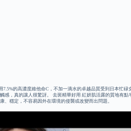
7.5%的高濃度維他命C，不加一滴水的卓越品質受到日本忙碌
觸感，真的讓人很驚訝。 去斑精華好用 紅妍肌活露的質地有點
康、穩定，不容易因外在環境的侵襲或改變而出問題。