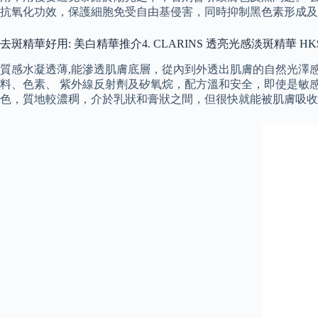
抗氧化功效，保護細胞免受自由基侵害，同時抑制黑色素形成及
去斑精華好用: 美白精華推介4. CLARINS 透亮光感淡斑精華 HK$69
質感水凝透薄,能滲透肌膚底層，從內到外透出肌膚的自然光澤感，同
料、色素、 紫外線反射劑及矽氧烷，配方溫和安全，即使是敏感
色，質地較濃稠，介於乳狀和膏狀之間，但很快就能被肌膚吸收