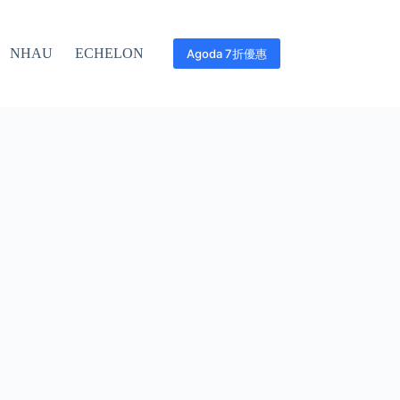
NHAU
ECHELON
Agoda 7折優惠