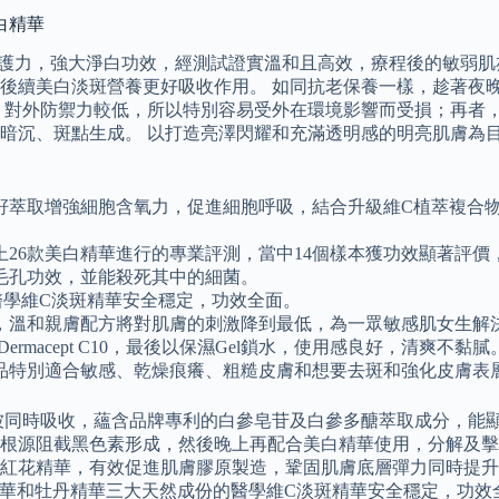
白精華
保護力，強大淨白功效，經測試證實溫和且高效，療程後的敏弱肌
後續美白淡斑營養更好吸收作用。 如同抗老保養一樣，趁著夜
，對外防禦力較低，所以特別容易受外在環境影響而受損；再者
暗沉、斑點生成。 以打造亮澤閃耀和充滿透明感的明亮肌膚為目
籽萃取增強細胞含氧力，促進細胞呼吸，結合升級維C植萃複合
。
26款美白精華進行的專業評測，當中14個樣本獲功效顯著評價
毛孔功效，並能殺死其中的細菌。
醫學維C淡斑精華安全穩定，功效全面。
，溫和親膚配方將對肌膚的刺激降到最低，為一眾敏感肌女生解
macept C10，最後以保濕Gel鎖水，使用感良好，清爽不黏膩
品特別適合敏感、乾燥痕癢、粗糙皮膚和想要去斑和強化皮膚表
被同時吸收，蘊含品牌專利的白參皂苷及白參多醣萃取成分，能顯
從根源阻截黑色素形成，然後晚上再配合美白精華使用，分解及
紅花精華，有效促進肌膚膠原製造，鞏固肌膚底層彈力同時提升表
精華和牡丹精華三大天然成份的醫學維C淡斑精華安全穩定，功效