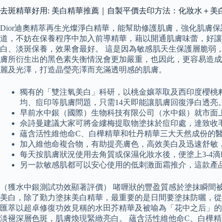
去斑精華好用: 美白精華推薦｜自製平價去印方法：化妝水＋美
Dior迪奧精萃再生光燦淨白精華，能幫助修護肌膚，強化肌膚
道，不妨在保養程序中加入前導精華，藉以開通肌膚味蕾，好讓
白、淡斑保養，效果會最好。 這是因為敏感肌天生保護層脆弱
膚所衍生出的黑色素失衡情況會更加嚴重，也因此，更容易造成
麗及光澤，打造晶瑩亮澤而充滿透明感的肌膚。
獨有的「雙注氧美白」科研，以桃金孃萃取及西印度櫻桃
均、痘印等肌膚問題，只需14天即能讓肌膚回復淨白透亮
早前水中銀（國際）生物科技有限公司（水中銀）就市面上
佘詩曼建議大家可將金縷梅提取物塗抹於痘印處，達致收
蘊含活性維他命C、白樺精華和牡丹精華三大天然成份的
加入維他命複合物，有助提亮膚色，高效美白及迅速舒敏
每天按肌膚狀況使用去角質或保濕化妝水後，便塗上3-4滴Der
另一款敏感肌都可以安心使用的低刺激面霜推介，這款產
（獲水中銀測試功效顯著評價） 啫喱狀的豐盈質感於塗抹瞬間
美白，除了勤力塗抹美白精華，最重要的是日間要塗抹防曬，
匯萃以超卓修復功效見稱的水田芥精華及被喻為「花中之后」的
淡褪深層色斑，肌膚煥現緊緻亮白。 蘊含活性維他命C、白樺