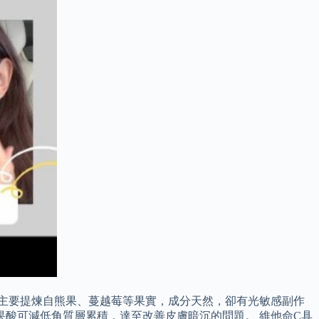
素主要提煉自熊果、蔓越莓等果實，成分天然，卻有光敏感副作
果酸可減低角質層累積，達至改善皮膚暗沉的問題。 維他命C具