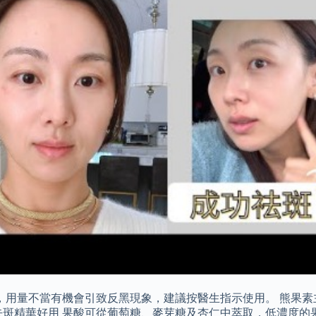
，用量不當有機會引致反黑現象，建議按醫生指示使用。 熊果
去斑精華好用 果酸可從葡萄糖、麥芽糖及杏仁中萃取，低濃度的