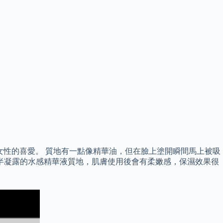
女性的喜愛。 質地有一點像精華油，但在臉上塗開瞬間馬上被吸
半凝露的水感精華液質地，肌膚使用後會有柔嫩感，保濕效果很