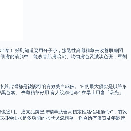
出嚟！ 雖則知道要用分子小，滲透性高嘅精華去改善肌膚問
溶於肌膚的油脂中，能改善肌膚暗沉、均勻膚色及減淡色斑，單劑
日本與台灣都是被認可的有效美白成份。 它的最大優點是以筆形
黑色素。 去斑精華好用 有人說維他命C在早上用會「吸光」，
也適用。 這支品牌皇牌精華蘊含高穩定性活性維他命C，有效
K-II神仙水是多功能的水狀保濕精華，適合所有膚質及年齡使