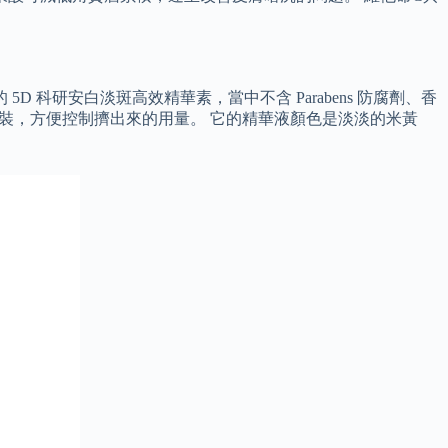
科研安白淡斑高效精華素，當中不含 Parabens 防腐劑、香
包裝，方便控制擠出來的用量。 它的精華液顏色是淡淡的米黃