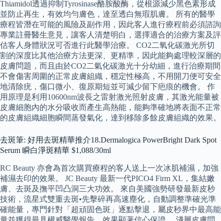
Thiamidol透過抑制Tyrosinase酪胺酸酶，從根源減少黑色素形成
並防止再生，有效均勻膚色，達至透白無瑕肌膚。 所有的醫學
療程皆潛在可能的風險及副作用，因此客人進行療程前必須諮詢
專業註冊醫生意見，讓客人清楚明白，選擇適合的治療方案及評
估客人身體狀況可否進行此醫學治療。 CO2二氧化碳激光所切
割的深度比其他治療方法更深、更精準，因此能夠處理較深層的
皮膚問題，而且由於CO2二氣化碳激光十分幼細，進行治療期間
不會傷害周圍的正常皮膚組織，穩定性極高，不用開刀便可安全
地清除疣，傷口微小、復原期短並可減少留下疤痕的機會。 作
用原理是利用10600nm波長之雷射激光照射皮膚，其激光能量被
皮膚細胞內的水分吸收而產生高熱能，能夠準確地將表面不正常
的皮膚組織細胞瞬間蒸發氣化，達到移除多餘皮膚組織的效果。
去斑筆: 好用去斑精華推介18.Dermalogica PowerBright Dark Spot
Serum 瞬白淨斑精華 $1,088/30ml
RC Beauty 亦會為首次購買療程的客人送上一次冰肌補濕，加強
補濕去印的效果。 JC Beauty 最新一代PICO4 Firm XL，集結嫩
膚、去斑及撫平凹凸洞三大功效。 來自美國強勢研發最新皮秒
技術，流星式雙重去斑•先擊碎再高速塵化，自動調整準確光準
確能量，專門針對「超頑固色斑」逐點擊退，屬皮秒界中最高能
量並獲得最具權威醫學報告，效果顯著信心保證。 淺層皮膚問