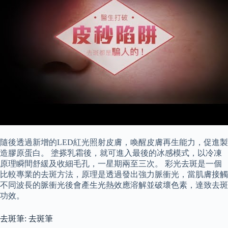
隨後透過新增的LED紅光照射皮膚，喚醒皮膚再生能力，促進製
造膠原蛋白。 塗搽乳霜後，就可進入最後的冰感模式，以冷凍
原理瞬間舒緩及收細毛孔，一星期兩至三次。 彩光去斑是一個
比較專業的去斑方法，原理是透過發出強力脈衝光，當肌膚接觸
不同波長的脈衝光後會產生光熱效應溶解並破壞色素，達致去斑
功效。
去斑筆: 去斑筆