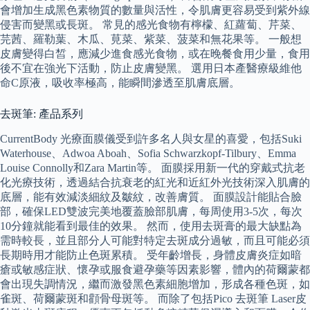
會增加生成黑色素物質的數量與活性，令肌膚更容易受到紫外線
侵害而變黑或長斑。 常見的感光食物有檸檬、紅蘿蔔、芹菜、
芫茜、羅勒葉、木瓜、莧菜、紫菜、菠菜和無花果等。 一般想
皮膚變得白皙，應減少進食感光食物，或在晚餐食用少量，食用
後不宜在強光下活動，防止皮膚變黑。 選用日本產醫療級維他
命C原液，吸收率極高，能瞬間滲透至肌膚底層。
去斑筆: 產品系列
CurrentBody 光療面膜儀受到許多名人與女星的喜愛，包括Suki
Waterhouse、Adwoa Aboah、Sofia Schwarzkopf-Tilbury、Emma
Louise Connolly和Zara Martin等。 面膜採用新一代的穿戴式抗老
化光療技術，透過結合抗衰老的紅光和近紅外光技術深入肌膚的
底層，能有效減淡細紋及皺紋，改善膚質。 面膜設計能貼合臉
部，確保LED雙波完美地覆蓋臉部肌膚，每周使用3-5次，每次
10分鐘就能看到最佳的效果。 然而，使用去斑膏的最大缺點為
需時較長，並且部分人可能對特定去斑成分過敏，而且可能必須
長期時用才能防止色斑累積。 受年齡增長，身體皮膚炎症如暗
瘡或敏感症狀、懷孕或服食避孕藥等因素影響，體內的荷爾蒙都
會出現失調情況，繼而激發黑色素細胞增加，形成各種色斑，如
雀斑、荷爾蒙斑和顴骨母斑等。 而除了包括Pico 去斑筆 Laser皮