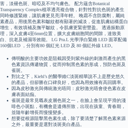
害，淡褪色斑、暗啞及不均勻膚色。 配方蘊含Botanical
Transparency Complex植萃透亮複合物，針對性對抗色斑的產生
同時修護緊緻，讓肌膚更見亮澤年輕。 晚霜不含防腐劑，屬純
素產品，用後黑色素和皺紋都有顯著的減淡，促進肌膚結構蛋白
增生，有效填補及撫平皺紋，令肌膚更緊密豐盈。 透過振動原
理，深入皮膚4至6mm位置，擴大皮膚細胞間的間隙，達致美
白、抗老及補濕等效能。 LG Pra.L 光學淨白緊緻 LED 面罩配備
160個LED ，分別有80 個紅光 LED 及 80 個紅外線 LED。
傳明酸的主要功效是阻截因受到紫外線的刺激而產生的黑
色素資訊傳遞物質，從而抑制黑色素的形成，預防色斑及
雀斑。
對比之下，Kiehl’s 的醫學維C淡斑精華說不上是歷史悠久
的產品，但卻勝在口碑良好，也因為用效擁有高回購率。
因為皮秒激光與傳統激光唔同：皮秒激光唔會使色素在皮
膚表面結痂。
雀斑是最常見嘅表皮層色斑之一，在臉上會呈現平滑的淺
啡色小斑點，有機會是遺傳所致，出現在孩童、青春期，
並隨年齡增長而慢慢變多。
想要從根源阻擊黑色素生成，除了要清楚了解黑色素來源
之外，最重要是選對淡斑美白產品。