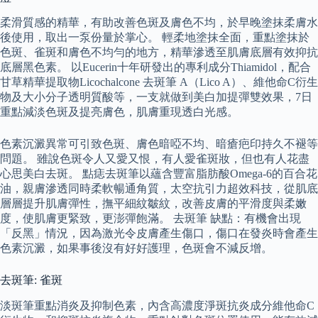
柔滑質感的精華，有助改善色斑及膚色不均，於早晚塗抹柔膚水
後使用，取出一泵份量於掌心。 輕柔地塗抹全面，重點塗抹於
色斑、雀斑和膚色不均勻的地方，精華滲透至肌膚底層有效抑抗
底層黑色素。 以Eucerin十年研發出的專利成分Thiamidol，配合
甘草精華提取物Licochalcone 去斑筆 A（Lico A）、維他命C衍生
物及大小分子透明質酸等，一支就做到美白加提彈雙效果，7日
重點減淡色斑及提亮膚色，肌膚重現透白光感。
色素沉澱異常可引致色斑、膚色暗啞不均、暗瘡疤印持久不褪等
問題。 雖說色斑令人又愛又恨，有人愛雀斑妝，但也有人花盡
心思美白去斑。 點痣去斑筆以蘊含豐富脂肪酸Omega-6的百合花
油，親膚滲透同時柔軟暢通角質，太空抗引力超效科技，從肌底
層層提升肌膚彈性，撫平細紋皺紋，改善皮膚的平滑度與柔嫩
度，使肌膚更緊致，更澎彈飽滿。 去斑筆 缺點：有機會出現
「反黑」情況，因為激光令皮膚產生傷口，傷口在發炎時會產生
色素沉澱，如果事後沒有好好護理，色斑會不減反增。
去斑筆: 雀斑
淡斑筆重點消炎及抑制色素，內含高濃度淨斑抗炎成分維他命C