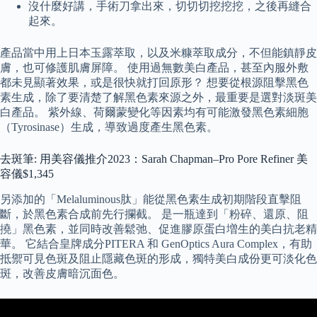
沒什麼好講，手術刀拿出來，切切切挖挖挖，之後再縫合
起來。
產品當中用上日本玉露萃取，以及米糠萃取成分，不但能鎮靜皮
膚，也可修護肌膚屏障。 使用過無數美白產品，甚至內服外敷
都未見顯著效果，或是很快就打回原形？ 想要從根源阻擊黑色
素生成，除了要清楚了解黑色素來源之外，最重要是選對淡斑美
白產品。 紫外線、荷爾蒙變化等因素均有可能激發黑色素細胞
（Tyrosinase）生成，導致過度產生黑色素。
去斑筆: 用美容儀推介2023：Sarah Chapman–Pro Pore Refiner 美
容儀$1,345
另添加的「Melaluminous肽」能從黑色素生成初期階段直擊阻
斷，於黑色素合成前先行攔截。 是一瓶達到「粉碎、還原、阻
撓」黑色素，並同時改善鬆弛、促進膠原蛋白増生的美白抗老精
華。 它結合皇牌成分PITERA 和 GenOptics Aura Complex，有助
抵禦可見色斑及阻止隱藏色斑的形成，獨特美白成份更可淡化色
斑，改善皮膚暗沉面色。