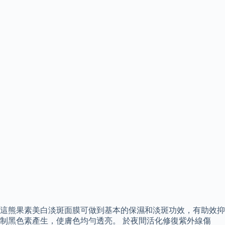
這熊果素美白淡斑面膜可做到基本的保濕和淡斑功效，有助效抑
制黑色素產生，使膚色均勻透亮。 於夜間活化修復紫外線傷