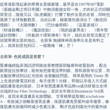
從香港影壇起家的華裔女星楊紫瓊，最早是在1997年007電影
《新鐵金剛之明日帝國》中飾演龐德女郎一角，才終於正式叩關
荷里活，隨後又以《臥虎藏龍》打響了動作女星的名號，同時也
風靡了全球無數觀眾。 自此以來，楊紫瓊先後演出了《藝伎回
憶錄》、《太陽倒數》、《巴比倫密碼》、《盜墓迷城3》、
《秒速殺機2》、《魔詭怪胎》、《我的超豪男友》、《舊年聖
誕好戀嚟》、《尚氣與十環幫傳奇》等片，就此在荷里活奠定了
頭號華裔女星的地位。 去斑筆 無綫咪神高海寧出名是有料之
人，就算刻意包到冚，一樣難掩「峰」芒！
去斑筆: 色斑成因是甚麼？
緊膚儀經臨床測試證明能改善整體面部輪廓和收緊肌肉 ，配合
眼唇提拉按摩頭，能有效把微電流帶到眼、唇和眉骨等位置，而
去皺按摩頭則以紅光技術 改善皺紋問題。 簡單易用的 Trinity 用
上先進的微電流科技，每天使用 5 分鐘， 即能以非侵入方式緩
減肌膚衰老的痕跡。 日本智慧護膚美學品牌est成功研發出全球
尖端的Fine Fiber Technology，並於去年推出Biomimesis Veil系
列，改寫未來護膚及化妝體驗。 甘草精華提取物Licochalcone
A：有效減少游離基侵害皮膚，保護肌膚免受紫外線等傷害，修
復肌膚光損傷同時減少色素沉著。 剛才也提到陽光中的紫外線