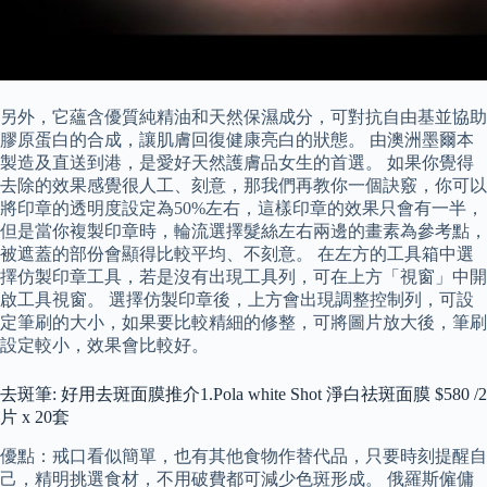
另外，它蘊含優質純精油和天然保濕成分，可對抗自由基並協助
膠原蛋白的合成，讓肌膚回復健康亮白的狀態。 由澳洲墨爾本
製造及直送到港，是愛好天然護膚品女生的首選。 如果你覺得
去除的效果感覺很人工、刻意，那我們再教你一個訣竅，你可以
將印章的透明度設定為50%左右，這樣印章的效果只會有一半，
但是當你複製印章時，輪流選擇髮絲左右兩邊的畫素為參考點，
被遮蓋的部份會顯得比較平均、不刻意。 在左方的工具箱中選
擇仿製印章工具，若是沒有出現工具列，可在上方「視窗」中開
啟工具視窗。 選擇仿製印章後，上方會出現調整控制列，可設
定筆刷的大小，如果要比較精細的修整，可將圖片放大後，筆刷
設定較小，效果會比較好。
去斑筆: 好用去斑面膜推介1.Pola white Shot 淨白祛斑面膜 $580 /2
片 x 20套
優點：戒口看似簡單，也有其他食物作替代品，只要時刻提醒自
己，精明挑選食材，不用破費都可減少色斑形成。 俄羅斯僱傭