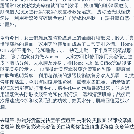
題通常1次皮秒激光療程就可達到效果，較頑固的斑/深層疤痕，
則視個人狀況進行第2或第3次皮秒激光治療。 皮秒激光以極快
速度，利用衝擊波震碎黑色素粒子變成粉塵狀，再讓身體自然排
出體外。
今時今日，女士們願意投資於護膚上的金錢有增無減，於入手貴
價護膚品的層面，家用美容儀反而成為了日常美肌必備。 Home
Office離不開坐、吃和睡覺，加上缺乏走動，下半身容易積聚脂
肪。 除了在家努力做Workout，大家亦可以使用家用美容儀促進
皮下脂肪分解、去水腫及瘦身，待Home 去斑筆 Office完結後能
以完美身段示人。 12周微針美容套裝蘊含豐富的乳酸、膠原蛋
白肽和透明質酸，利用超微細的滲透技術讓養分滲入肌層，刺激
骨膠原增生，令肌膚回復彈性緊緻，重現水盈飽滿。 納米級的
40°C蒸汽能有助打開毛孔，將毛孔中的污垢暴露出來，並通過
用溫蒸汽去除彩妝殘留物和皮 脂污漬，溫和清潔肌膚；然後用
冷霧達致冷卻和收緊毛孔的功效，鎖緊水分，肌膚回復緊緻水
潤。
去斑筆: 熱銷好貨藍光祛痘筆 痘痘筆 去眼袋 黑眼圈 眼部按摩儀
去斑筆 按摩儀 彩光美容儀 美白淡斑修復痘痕曲張修復 美容筆祛
痘