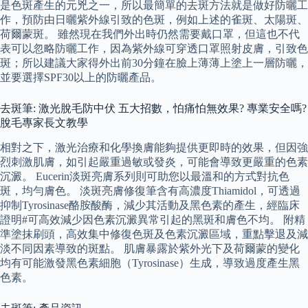
是色斑產生的元兇之一，所以最簡單的去斑方法就是做好防曬工
作，預防由日曬紫外線引致的色斑，例如上述的雀斑、太陽斑、
荷爾蒙斑。 雖然現在我們外出時仍然需要戴口罩，但這也不代
表可以忽略防曬工作，因為紫外線可穿透口罩照射皮膚，引致色
斑；所以建議大家得外出前30分鐘在臉上薄薄上塗上一層防曬，
並要選擇SPF30以上的防曬產品。
去斑筆: 激光脫毛防中伏 五大招數，怕痛怕無效果? 專業安全嗎?
脫毛專家長文教學
相對之下，激光治療和化學換膚能夠提供更即時的效果，但因強
烈刺激肌膚，如引起嚴重過敏或發炎，可能會導致更嚴重的色素
沉澱。 Eucerin淡斑亮膚系列則可助您以最溫和的方式對抗色
斑，均勻膚色。 淡斑亮膚修復筆含有高濃度Thiamidol，可透過
抑制Tyrosinase酪胺酸酶，減少其活動及黑色素的產生，經臨床
證明#可高效減少因色素沉澱異常引起的黑斑和膚色不均。 附精
準塗抹刷頭，高效集中修復色斑及色素沉澱區域，重點擊退及減
淡不同因素導致的斑點。 肌膚暴露於紫外光下及荷爾蒙的變化
均有可能激發黑色素細胞（Tyrosinase）生成，導致過度產生黑
色素。