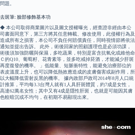
問題。
去斑筆: 臉部修飾基本功
◆ 本公司取得商業圖片以及圖文授權曝光，經查證非經由本公
司書面同意下，第三方將其任意轉載、修改使用，此侵權行為及
造成所有之損害，本公司不負任何賠償責任，同時視情節將依法
通知並提出告訴。 此外，術後回家的照顧護理也是必須功課，
術後須加強防曬與保濕，多吃蔬果，特別是富含抗氧化或維他命
Ｃ的Q10、葡萄籽、花青素等，並多吃戒掉菸酒，才能減少肝斑
再度復發的機率。 」低能量、短脈衝特性，能避免治療部位的
表皮溫度上升，也可以降低熱效應造成的皮膚傷害或副作用，所
以大幅降低雷射反黑的機率。 據內政部戶政司2014年8月人口統
計推算，平均每3.3台灣人就有1人具肝斑體質，約7成是女性，
高達62萬名女性；其中又有4成是隱性肝斑，也就是可能因其膚
色較暗沉或不均勻，在初期不易顯現出來。