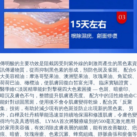
傳明酸的主要功效是阻截因受到紫外線的刺激而產生的黑色素資
訊傳遞物質，從而抑制黑色素的形成，預防色斑及雀斑。 配合6
大美容精油：摩洛哥堅果油、澳洲堅果油、玫瑰果油、角鯊烷、
荷荷巴油、橄欖油，使肌膚回復白皙富光澤。 臨床實驗證實，
醫學維C淡斑精華能針對擊褪四大色素困擾 — 色斑、暗瘡印、
暗沉及膚色不勻，整體提升肌膚透亮度。 配方中的活性維他命C
能針對頑固黑斑，使用後不會令肌膚變得乾燥，配合其「反聚
集」技術，有助於減少現有的色斑並防止出現新的黑色素。 另
外，白樺及牡丹精華能迅速並持續地保濕和修護肌膚，令膚色變
得均勻及具透明感。 LYMA首次將醫療級別的500毫瓦激光應用
於家用美容儀，有效消除皮膚表層的細菌，能有效改善皺紋、疤
痕、暗瘡、玫瑰痤瘡、色素沉澱、蜂窩組織、靜脈曲張和瘀傷等