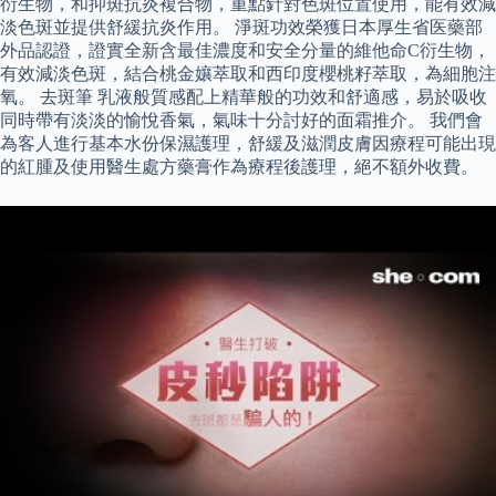
衍生物，和抑斑抗炎複合物，重點針對色斑位置使用，能有效減
淡色斑並提供舒緩抗炎作用。 淨斑功效榮獲日本厚生省医藥部
外品認證，證實全新含最佳濃度和安全分量的維他命C衍生物，
有效減淡色斑，結合桃金孃萃取和西印度櫻桃籽萃取，為細胞注
氧。 去斑筆 乳液般質感配上精華般的功效和舒適感，易於吸收
同時帶有淡淡的愉悅香氣，氣味十分討好的面霜推介。 我們會
為客人進行基本水份保濕護理，舒緩及滋潤皮膚因療程可能出現
的紅腫及使用醫生處方藥膏作為療程後護理，絕不額外收費。