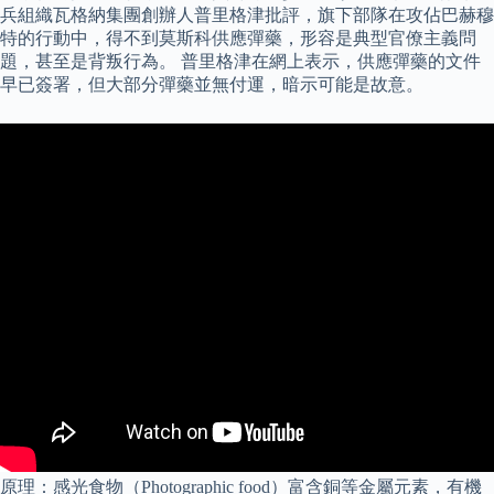
兵組織瓦格納集團創辦人普里格津批評，旗下部隊在攻佔巴赫穆
特的行動中，得不到莫斯科供應彈藥，形容是典型官僚主義問
題，甚至是背叛行為。 普里格津在網上表示，供應彈藥的文件
早已簽署，但大部分彈藥並無付運，暗示可能是故意。
原理：感光食物（Photographic food）富含銅等金屬元素，有機