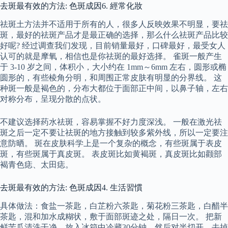
去斑最有效的方法: 色斑成因6. 經常化妝
祛斑土方法并不适用于所有的人，很多人反映效果不明显，要祛
斑，最好的祛斑产品才是最正确的选择，那么什么祛斑产品比较
好呢? 经过调查我们发现，目前销量最好，口碑最好，最受女人
认可的就是摩氧，相信也是你祛斑的最好选择。 雀斑一般产生
于 3-10 岁之间，体积小，大小约在 1mm～6mm 左右，圆形或椭
圆形的，有些棱角分明，和周围正常皮肤有明显的分界线。 这
种斑一般是褐色的，分布大都位于面部正中间，以鼻子轴，左右
对称分布，呈现分散的点状。
不建议选择药水祛斑，容易掌握不好力度深浅。 一般在激光祛
斑之后一定不要让祛斑的地方接触到较多紫外线，所以一定要注
意防晒。 斑在皮肤科学上是一个复杂的概念，有些斑属于表皮
斑，有些斑属于真皮斑。 表皮斑比如黄褐斑，真皮斑比如颧部
褐青色痣、太田痣。
去斑最有效的方法: 色斑成因4. 生活習慣
具体做法：食盐一茶匙，白芷粉六茶匙，菊花粉三茶匙，白醋半
茶匙，混和加水成糊状，敷于面部斑迹之处，隔日一次。 把新
鲜苦瓜清洗干净，放入冰箱中冷藏30分钟，然后对半切开，去掉