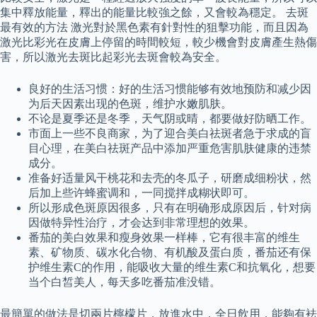
集中釋放能量，釋出的能量比較強之餘，又會較為穩定。 去斑
最有效的方法 激光對於黑色素有針對性的狙擊功能，而且因為
激光比彩光在皮膚上停留的時間較短，較少機會對皮膚產生熱傷
害，所以激光去斑比起彩光去斑會較為安全。
良好的生活习惯：好的生活习惯能够有效地预防和减少因
为后天因素出现的色斑，维护水嫩肌肤。
不论是夏季还是冬季，天气阴或晴，都要做好防晒工作。
市面上一些不良商家，为了迎合美白祛斑者急于求成的盲
目心理，在美白祛斑产品中添加严重危害肌肤健康的违禁
成分。
准备好适量风干桃花和去壳的冬瓜子，研磨成细粉状，然
后加上些许蜂蜜调和，一同搅拌成糊状即可。
所以形成色斑原因很多，只有在明确形成原因后，针对病
因做特异性治疗，才会达到非常理想的效果。
番茄的美白效果和瘦身效果一样棒，它有很丰富的维生
素、矿物质、碳水化合物、有机酸及蛋白质，番茄还有保
护维生素C的作用，能吸收大量的维生素C和抗氧化，想要
当个白皙美人，每天多吃番茄准没错。
最簡單的做法是切兩片檸檬片，放進水中，全日飲用，能夠有袪