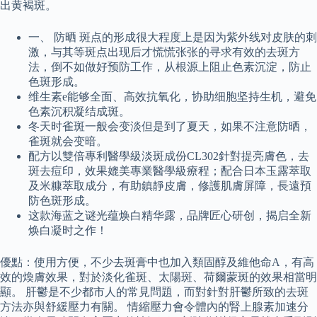
出黄褐斑。
一、 防晒 斑点的形成很大程度上是因为紫外线对皮肤的刺
激，与其等斑点出现后才慌慌张张的寻求有效的去斑方
法，倒不如做好预防工作，从根源上阻止色素沉淀，防止
色斑形成。
维生素e能够全面、高效抗氧化，协助细胞坚持生机，避免
色素沉积凝结成斑。
冬天时雀斑一般会变淡但是到了夏天，如果不注意防晒，
雀斑就会变暗。
配方以雙倍專利醫學級淡斑成份CL302針對提亮膚色，去
斑去痘印，效果媲美專業醫學級療程；配合日本玉露萃取
及米糠萃取成分，有助鎮靜皮膚，修護肌膚屏障，長遠預
防色斑形成。
这款海蓝之谜光蕴焕白精华露，品牌匠心研创，揭启全新
焕白凝时之作！
優點：使用方便，不少去斑膏中也加入類固醇及維他命A，有高
效的煥膚效果，對於淡化雀斑、太陽斑、荷爾蒙斑的效果相當明
顯。 肝鬱是不少都市人的常見問題，而對針對肝鬱所致的去斑
方法亦與舒緩壓力有關。 情縮壓力會令體內的腎上腺素加速分