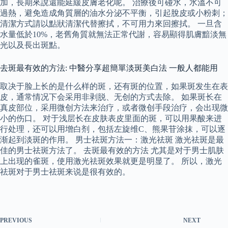
加，長期來說還能延緩皮膚老化呢。 治療後可碰水，水溫不可
過熱，避免造成角質層的油水分泌不平衡，引起脫皮或小粉刺；
清潔方式請以點狀清潔代替擦拭，不可用力來回擦拭。 一旦含
水量低於10%，老舊角質就無法正常代謝，容易顯得肌膚黯淡無
光以及長出斑點。
去斑最有效的方法: 中醫分享超簡單淡斑美白法 一般人都能用
取决于脸上长的是什么样的斑，还有斑的位置，如果斑发生在表
皮，通常情况下会采用非剥脱、无创的方式去除。 如果斑长在
真皮部位，采用微创方法来治疗，或者微创手段治疗，会出现微
小的伤口。 对于浅层长在皮肤表皮里面的斑，可以用果酸来进
行处理，还可以用增白剂，包括左旋维C、熊果苷涂抹，可以逐
渐起到淡斑的作用。 男士祛斑方法一：激光祛斑 激光祛斑是最
佳的男士祛斑方法了。 去斑最有效的方法 尤其是对于男士肌肤
上出现的雀斑，使用激光祛斑效果就更是明显了。 所以，激光
祛斑对于男士祛斑来说是很有效的。
PREVIOUS
NEXT