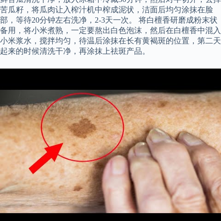
苦瓜籽，将瓜肉让入榨汁机中榨成泥状，洁面后均匀涂抹在脸
部，等待20分钟左右洗净，2-3天一次。 将白檀香研磨成粉末状
备用，将小米煮熟，一定要熬出白色泡沫，然后在白檀香中混入
小米浆水，搅拌均匀，待温后涂抹在长有黄褐斑的位置，第二天
起来的时候清洗干净，再涂抹上祛斑产品。