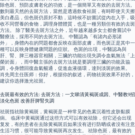
除色斑、預防皮膚老化的功效，是一個簡單又有效的去斑方法。
數到最天然的去斑方法，當然是透過飲食袪斑，有時即使天天擦
美白產品，但色斑仍原封不動，這時候不妨嘗試從內在入手，吸
收不同營養的食物，調理身體體質，也是一種另類但有效的去斑
方法。 除了醫美去斑方法之外，近年越來越多女士都會嘗試中
醫療法，採用不同的去斑方法。 中醫認為「有諸內必形諸
外」，身體內在的問題都會反映在面部皮膚，而色斑正是其中一
種可以反映身體健康問題的症狀。 色斑的出現，中醫認為與
肝、腎、脾三種器官相關，三臟的功能出現失調令血氣無法「上
榮於面」，而中醫主張的去斑方法就是要調理三臟的功能及協
調，令身體回復血氣暢通，促進血液循環，達到淡斑的效果。
肖先周主任医师：你好，根据你的叙述，药物祛斑效果不好的，
建议你选择激光祛斑。
去斑最有效的方法: 去斑方法：一文睇清黃褐斑成因、中醫教9招
淡化色斑 改善肝脾腎失調
祛斑指祛除黄褐斑，黄褐斑是一种常见的色素沉着性皮肤黏膜
病。 临床中黄褐斑通过这些方式可以有效祛除，但它还会出现
复发，有的患者在去除黄褐斑后如果没有进行防晒或者没有注意
生活习惯，很可能导致黄褐斑再次发生。 祛除色斑，最有效的