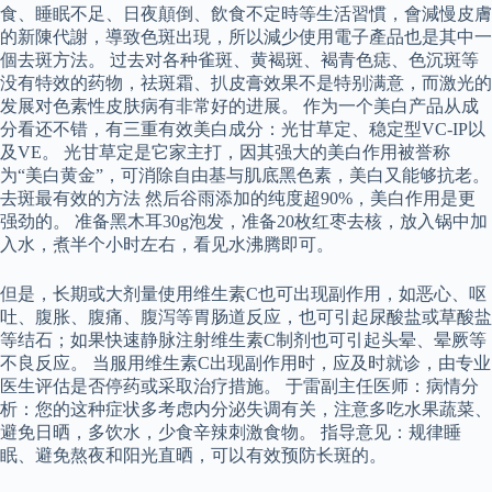
食、睡眠不足、日夜顛倒、飲食不定時等生活習慣，會減慢皮膚
的新陳代謝，導致色斑出現，所以減少使用電子產品也是其中一
個去斑方法。 过去对各种雀斑、黄褐斑、褐青色痣、色沉斑等
没有特效的药物，祛斑霜、扒皮膏效果不是特别满意，而激光的
发展对色素性皮肤病有非常好的进展。 作为一个美白产品从成
分看还不错，有三重有效美白成分：光甘草定、稳定型VC-IP以
及VE。 光甘草定是它家主打，因其强大的美白作用被誉称
为“美白黄金”，可消除自由基与肌底黑色素，美白又能够抗老。
去斑最有效的方法 然后谷雨添加的纯度超90%，美白作用是更
强劲的。 准备黑木耳30g泡发，准备20枚红枣去核，放入锅中加
入水，煮半个小时左右，看见水沸腾即可。
但是，长期或大剂量使用维生素C也可出现副作用，如恶心、呕
吐、腹胀、腹痛、腹泻等胃肠道反应，也可引起尿酸盐或草酸盐
等结石；如果快速静脉注射维生素C制剂也可引起头晕、晕厥等
不良反应。 当服用维生素C出现副作用时，应及时就诊，由专业
医生评估是否停药或采取治疗措施。 于雷副主任医师：病情分
析：您的这种症状多考虑内分泌失调有关，注意多吃水果蔬菜、
避免日晒，多饮水，少食辛辣刺激食物。 指导意见：规律睡
眠、避免熬夜和阳光直晒，可以有效预防长斑的。