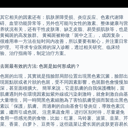
其它相关的因素还有：肌肤屏障受损、炎症反应、色素代谢障
碍、血管功能异常等，另外也可能与女性的激素、整体健康与营
养状况有关，还有干性皮肤薄、缺乏皮脂、易受损肌肤等，也是
黄褐斑的高发族群。 黄褐斑被称做「斑中之王」，成因复杂，
很难用单一方法在短时间内改善，所以要要有耐心，并注重日常
护理。 可寻求专业医师的深入诊断，透过相关研究、临床经
验、治疗指南等，制定治疗方案。
去斑最有效的方法: 色斑是如何形成的？
色斑的出現，其實就是指臉部局部位置出現黑色素沉澱，臉部出
現斑點狀或者片狀的色斑，受不同因素影響，色斑顏色會慢慢加
深，甚至面積擴大。 簡單來說，它是肌膚的自我保護機制，當
肌膚遇到外在環境因素如紫外線或污染刺激時，就會刺激自由基
大量增生，同一時間黑色素細胞為了害怕肌膚受損而製造出黑色
素以「保護」肌膚。 而過剩的自由基會引發炎症，導致色素沉
澱，繼而引成色斑。 注意果蔬食用，进行区别对待，尽量避免
食用一些感光类的食物，比如：红薯、马铃薯、波菜、韭菜、芹
菜、香菜、白萝卜、豆类等，这些蔬菜让爱长斑的皮肤更容易长