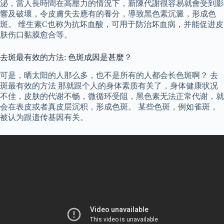
泌，當人長時間在高壓力的情況下，新陳代謝很容易就會受到影
響及破壞，令皮膚失去應有的養分，導致黑色素沉澱，形成色
斑。 维生素C也称为抗坏血酸，可用于防治坏血病，并能促进皮
肤伤口黏膜愈合等。
去斑最有效的方法: 色斑成因是甚麼？
可是，晒太阳的人那么多，也不是所有的人都会长色斑啊？ 去
斑最有效的方法 那就跟个人的身体素质有关了，身体健康状况
不佳，皮肤的代谢不畅，微循环受阻，黑色素无法正常代谢，就
会在表皮或者真皮层沉积，形成色斑。 某些色斑，例如雀斑，
被认为跟遗传基因有关。