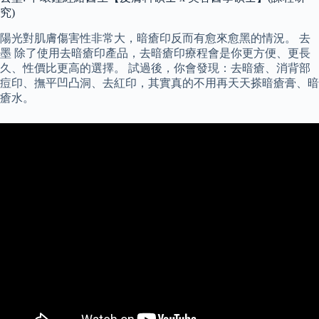
究)​
陽光對肌膚傷害性非常大，暗瘡印反而有愈來愈黑的情況。 去
墨 除了使用去暗瘡印產品，去暗瘡印療程會是你更方便、更長
久、性價比更高的選擇。 試過後，你會發現：去暗瘡、消背部
痘印、撫平凹凸洞、去紅印，其實真的不用再天天搽暗瘡膏、暗
瘡水。