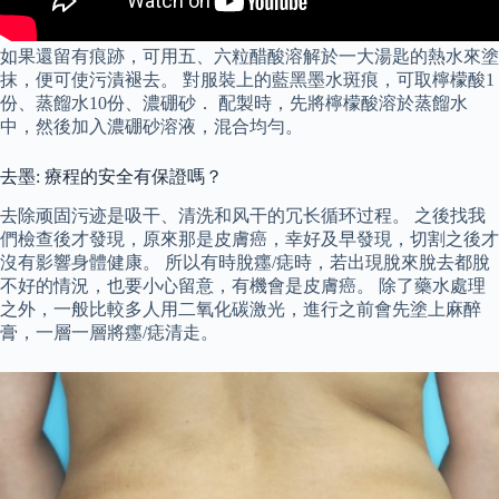
如果還留有痕跡，可用五、六粒醋酸溶解於一大湯匙的熱水來塗
抹，便可使污漬褪去。 對服裝上的藍黑墨水斑痕，可取檸檬酸1
份、蒸餾水10份、濃硼砂． 配製時，先將檸檬酸溶於蒸餾水
中，然後加入濃硼砂溶液，混合均勻。
去墨: 療程的安全有保證嗎？
去除顽固污迹是吸干、清洗和风干的冗长循环过程。 之後找我
們檢查後才發現，原來那是皮膚癌，幸好及早發現，切割之後才
沒有影響身體健康。 所以有時脫癦/痣時，若出現脫來脫去都脫
不好的情況，也要小心留意，有機會是皮膚癌。 除了藥水處理
之外，一般比較多人用二氧化碳激光，進行之前會先塗上麻醉
膏，一層一層將癦/痣清走。