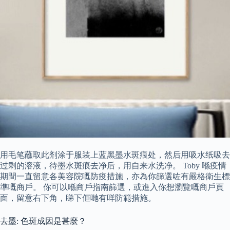
用毛笔蘸取此剂涂于服装上蓝黑墨水斑痕处，然后用吸水纸吸去
过剩的溶液，待墨水斑痕去净后，用自来水洗净。 Toby 喺疫情
期間一直留意各美容院嘅防疫措施，亦為你篩選咗有嚴格衛生標
準嘅商戶。 你可以喺商戶指南篩選，或進入你想瀏覽嘅商戶頁
面，留意右下角，睇下佢哋有咩防範措施。
去墨: 色斑成因是甚麼？