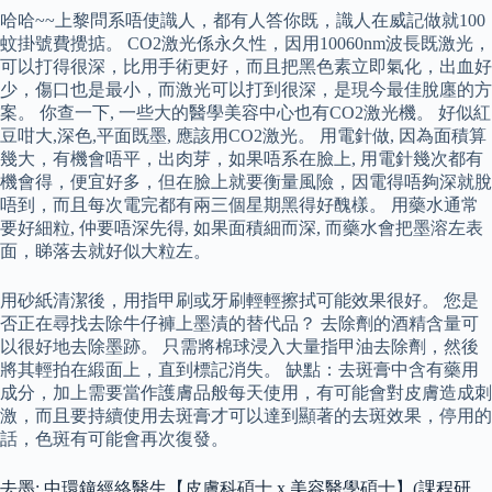
哈哈~~上黎問系唔使識人，都有人答你既，識人在威記做就100
蚊掛號費攪掂。 CO2激光係永久性，因用10060nm波長既激光，
可以打得很深，比用手術更好，而且把黑色素立即氣化，出血好
少，傷口也是最小，而激光可以打到很深，是現今最佳脫廛的方
案。 你查一下, 一些大的醫學美容中心也有CO2激光機。 好似紅
豆咁大,深色,平面既墨, 應該用CO2激光。 用電針做, 因為面積算
幾大，有機會唔平，出肉芽，如果唔系在臉上, 用電針幾次都有
機會得，便宜好多，但在臉上就要衡量風險，因電得唔夠深就脫
唔到，而且每次電完都有兩三個星期黑得好醜樣。 用藥水通常
要好細粒, 仲要唔深先得, 如果面積細而深, 而藥水會把墨溶左表
面，睇落去就好似大粒左。
用砂紙清潔後，用指甲刷或牙刷輕輕擦拭可能效果很好。 您是
否正在尋找去除牛仔褲上墨漬的替代品？ 去除劑的酒精含量可
以很好地去除墨跡。 只需將棉球浸入大量指甲油去除劑，然後
將其輕拍在緞面上，直到標記消失。 缺點：去斑膏中含有藥用
成分，加上需要當作護膚品般每天使用，有可能會對皮膚造成刺
激，而且要持續使用去斑膏才可以達到顯著的去斑效果，停用的
話，色斑有可能會再次復發。
去墨: ​​中環鐘經絡醫生【皮膚科碩士 x 美容醫學碩士】(課程研