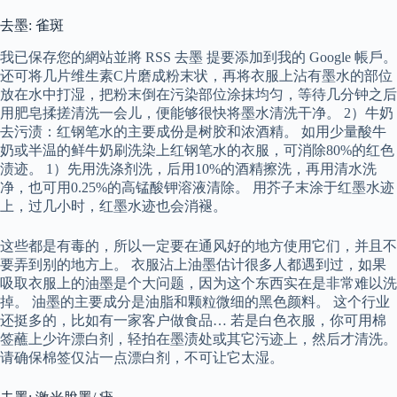
去墨: 雀斑
我已保存您的網站並將 RSS 去墨 提要添加到我的 Google 帳戶。
还可将几片维生素C片磨成粉末状，再将衣服上沾有墨水的部位
放在水中打湿，把粉末倒在污染部位涂抹均匀，等待几分钟之后
用肥皂揉搓清洗一会儿，便能够很快将墨水清洗干净。 2）牛奶
去污渍：红钢笔水的主要成份是树胶和浓酒精。 如用少量酸牛
奶或半温的鲜牛奶刷洗染上红钢笔水的衣服，可消除80%的红色
渍迹。 1）先用洗涤剂洗，后用10%的酒精擦洗，再用清水洗
净，也可用0.25%的高锰酸钾溶液清除。 用芥子末涂于红墨水迹
上，过几小时，红墨水迹也会消褪。
这些都是有毒的，所以一定要在通风好的地方使用它们，并且不
要弄到别的地方上。 衣服沾上油墨估计很多人都遇到过，如果
吸取衣服上的油墨是个大问题，因为这个东西实在是非常难以洗
掉。 油墨的主要成分是油脂和颗粒微细的黑色颜料。 这个行业
还挺多的，比如有一家客户做食品… 若是白色衣服，你可用棉
签蘸上少许漂白剂，轻拍在墨渍处或其它污迹上，然后才清洗。
请确保棉签仅沾一点漂白剂，不可让它太湿。