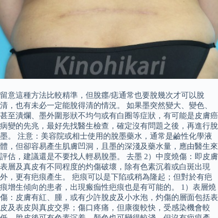
留意這種方法比較精準，但脫癦/痣通常也要脫幾次才可以脫
清，也有未必一定能脫得清的情況。 如果墨突然變大、變色、
甚至潰爛、墨外圍形狀不均勻或有白圈等症狀，有可能是皮膚癌
病變的先兆，最好先找醫生檢查，確定沒有問題之後，再進行脫
墨。 注意：美容院或相士使用的脫墨藥水，通常是鹼性化學液
體，但卻容易產生肌膚凹洞，且墨的深淺及藥水量，應由醫生來
評估，建議還是不要找人輕易脫墨。 去墨 2）中度燒傷：即皮膚
表層及真皮有不同程度的灼傷破壞，除有色素沉着或白斑出現
外，更有疤痕產生。 疤痕可以是下陷或稍為隆起；但對於有疤
痕增生傾向的患者，出現瘢痂性疤痕也是有可能的。 1）表層燒
傷：皮膚有紅、腫，或有少許脫皮及小水泡，灼傷的層面包括表
皮及表皮與真皮交界；傷口疼痛，但康復較快，受感染機會較
低，脫皮後可有色素沉着，顏色也可變得較淺，但沒有疤痕產