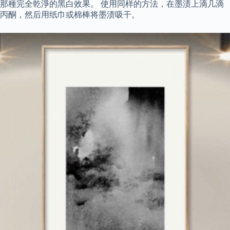
那種完全乾淨的黑白效果。 使用同样的方法，在墨渍上滴几滴
丙酮，然后用纸巾或棉棒将墨渍吸干。