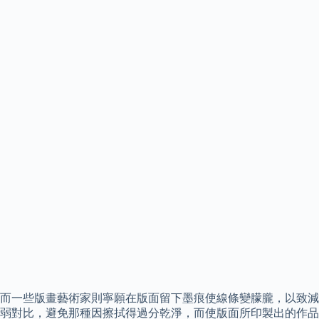
而一些版畫藝術家則寧願在版面留下墨痕使線條變朦朧，以致減
弱對比，避免那種因擦拭得過分乾淨，而使版面所印製出的作品