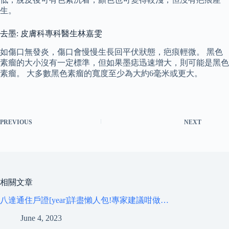
生。
去墨: 皮膚科專科醫生林嘉雯
如傷口無發炎，傷口會慢慢生長回平伏狀態，疤痕輕微。 黑色
素瘤的大小沒有一定標準，但如果墨痣迅速增大，則可能是黑色
素瘤。 大多數黑色素瘤的寬度至少為大約6毫米或更大。
PREVIOUS
NEXT
相關文章
八達通住戶證[year]詳盡懶人包!專家建議咁做…
June 4, 2023