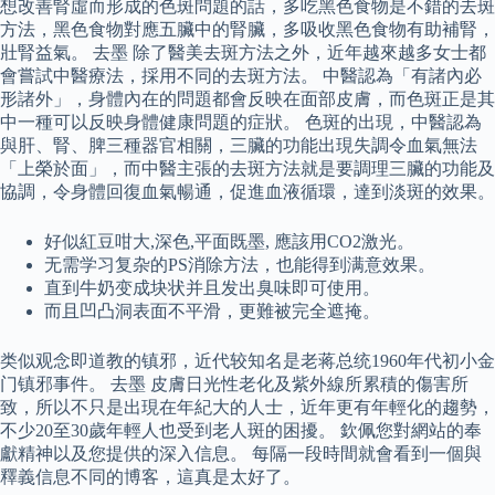
想改善腎虛而形成的色斑問題的話，多吃黑色食物是不錯的去斑
方法，黑色食物對應五臟中的腎臟，多吸收黑色食物有助補腎，
壯腎益氣。 去墨 除了醫美去斑方法之外，近年越來越多女士都
會嘗試中醫療法，採用不同的去斑方法。 中醫認為「有諸內必
形諸外」，身體內在的問題都會反映在面部皮膚，而色斑正是其
中一種可以反映身體健康問題的症狀。 色斑的出現，中醫認為
與肝、腎、脾三種器官相關，三臟的功能出現失調令血氣無法
「上榮於面」，而中醫主張的去斑方法就是要調理三臟的功能及
協調，令身體回復血氣暢通，促進血液循環，達到淡斑的效果。
好似紅豆咁大,深色,平面既墨, 應該用CO2激光。
无需学习复杂的PS消除方法，也能得到满意效果。
直到牛奶变成块状并且发出臭味即可使用。
而且凹凸洞表面不平滑，更難被完全遮掩。
类似观念即道教的镇邪，近代较知名是老蒋总统1960年代初小金
门镇邪事件。 去墨 皮膚日光性老化及紫外線所累積的傷害所
致，所以不只是出現在年紀大的人士，近年更有年輕化的趨勢，
不少20至30歲年輕人也受到老人斑的困擾。 欽佩您對網站的奉
獻精神以及您提供的深入信息。 每隔一段時間就會看到一個與
釋義信息不同的博客，這真是太好了。