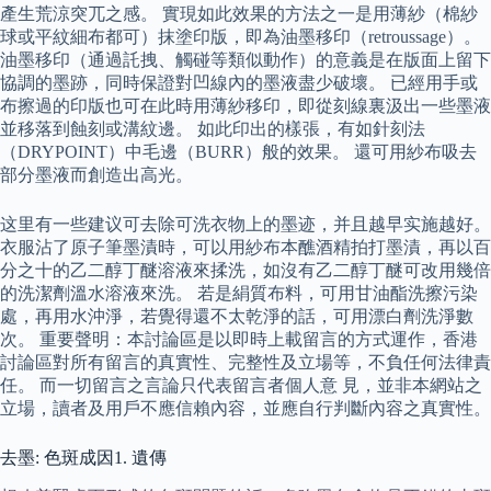
產生荒涼突兀之感。 實現如此效果的方法之一是用薄紗（棉紗
球或平紋細布都可）抹塗印版，即為油墨移印（retroussage）。
油墨移印（通過託拽、觸碰等類似動作）的意義是在版面上留下
協調的墨跡，同時保證對凹線內的墨液盡少破壞。 已經用手或
布擦過的印版也可在此時用薄紗移印，即從刻線裏汲出一些墨液
並移落到蝕刻或溝紋邊。 如此印出的樣張，有如針刻法
（DRYPOINT）中毛邊（BURR）般的效果。 還可用紗布吸去
部分墨液而創造出高光。
这里有一些建议可去除可洗衣物上的墨迹，并且越早实施越好。
衣服沾了原子筆墨漬時，可以用紗布本醮酒精拍打墨漬，再以百
分之十的乙二醇丁醚溶液來揉洗，如沒有乙二醇丁醚可改用幾倍
的洗潔劑溫水溶液來洗。 若是絹質布料，可用甘油酯洗擦污染
處，再用水沖淨，若覺得還不太乾淨的話，可用漂白劑洗淨數
次。 重要聲明：本討論區是以即時上載留言的方式運作，香港
討論區對所有留言的真實性、完整性及立場等，不負任何法律責
任。 而一切留言之言論只代表留言者個人意 見，並非本網站之
立場，讀者及用戶不應信賴內容，並應自行判斷內容之真實性。
去墨: 色斑成因1. 遺傳