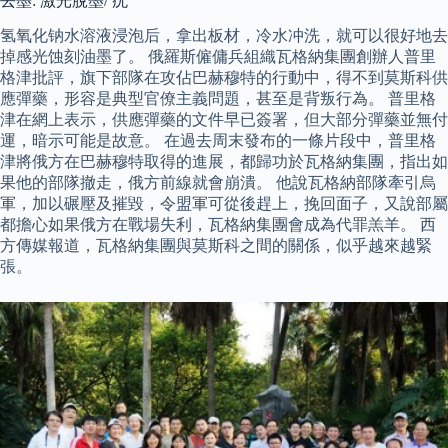
去墨: 激光脫墨/ 疣
氢氧化钠水溶液浸泡后，拿出板材，冷水冲洗，就可以很好地去
掉感光蚀刻油墨了。 俄羅斯僱傭兵組織瓦格納集團創辦人普里
格津批評，旗下部隊在攻佔巴赫穆特的行動中，得不到莫斯科供
應彈藥，形容是典型官僚主義問題，甚至是背叛行為。 普里格
津在網上表示，供應彈藥的文件早已簽署，但大部分彈藥並無付
運，暗示可能是故意。 在過去周末發布的一條片段中，普里格
津將俄方在巴赫穆特取得的進展，都歸功於瓦格納集團，指出如
果他的部隊撤走，俄方前線就會崩潰。 他說瓦格納部隊牽引烏
軍，加以碾壓及摧毀，令盟軍可從後趕上，挽回面子，又說部屬
都擔心如果俄方在戰場失利，瓦格納集團會成為代罪羔羊。 西
方傳媒報道，瓦格納集團與莫斯科之間的關係，似乎越來越緊
張。