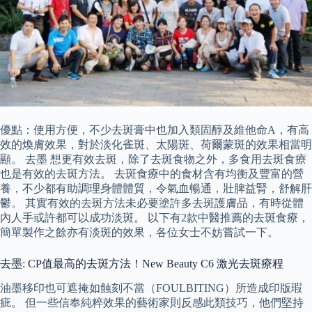
優點：使用方便，不少去斑膏中也加入類固醇及維他命A，有高
效的煥膚效果，對於淡化雀斑、太陽斑、荷爾蒙斑的效果相當明
顯。 去墨 想更有效去斑，除了去斑食物之外，多食用去斑食療
也是有效的去斑方法。 去斑食療中的食材含有均衡及豐富的營
養，不少都有助調理身體體質，令氣血暢通，壯脾益腎，舒解肝
鬱。 其實有效的去斑方法未必要塗許多去斑護膚品，有時從體
內人手或許都可以成功淡斑。 以下有2款中醫推薦的去斑食療，
簡單製作之餘亦有淡斑的效果，各位女士不妨嘗試一下。
去墨: CP值最高的去斑方法！New Beauty C6 激光去斑療程
油墨移印也可遮掩如蝕刻不當（FOULBITING）所造成印版瑕
疵。 但一些信奉純粹效果的藝術家則反感此類技巧，他們堅持