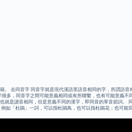
。 去同音字 同音字就是現代漢語里語音相同的字，所謂語音相同
中同音字很多，同音字之間可能意義相同或有所聯繫，也有可能意義
就是讀音相同，但是意義不同的漢字，即同音的單音節詞。 同音詞
，例如「杜鵑」一詞，可以指杜鵑鳥，也可以指杜鵑花；也可能