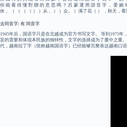
你 能 看 得 懂 對 聯 的 意 思 嗎 ？ 呂 蒙 運 用 諧 音 字 ， 委 婉
休， （ （ （ （ ） ）从， ） ）众。 ）满了花（ ） ，秋天，
去同音字: 有 同音字
1945年后，国语字只是在北越成为官方书写文字。 等到197
盲的需要和体现本民族的独特性，文字的选择成为了重中之重。 
代，越南拉丁字（统称越南国语字）已经能够完整表达越南口语