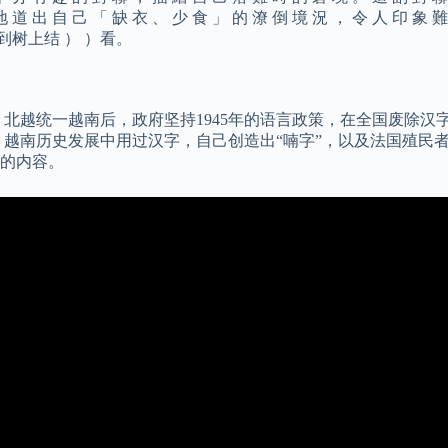
 地 道 出 自 己 「 缺 衣 、 少 食 」 的 潦 倒 境 況 ， 令 人 印 象
看到树上结 ） ）看。
5年，北越统一越南后，政府坚持1945年的语言政策，在全国废除
越南历史发展中用过汉字，自己创造出“喃字”，以及法国殖民者带
的内容。