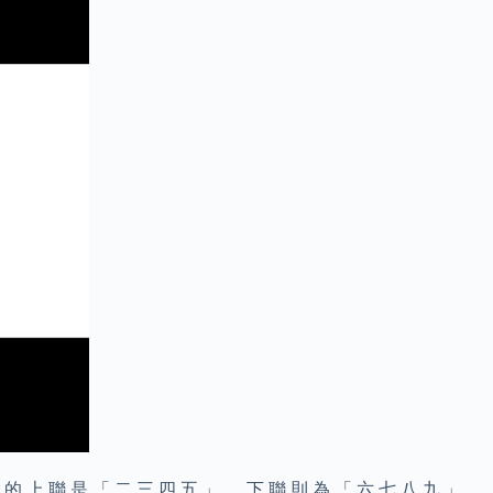
 的 上 聯 是 「 二 三 四 五 」 ， 下 聯 則 為 「 六 七 八 九 」 ，