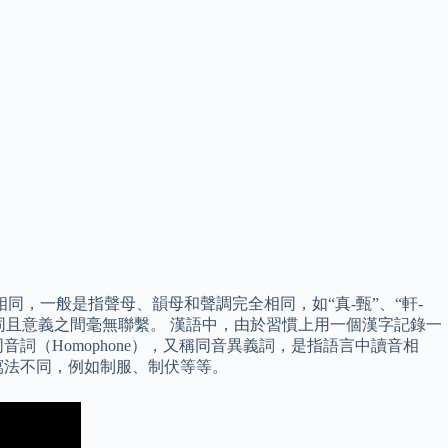
，一般是指聲母、韻母和聲調完全相同，如“真-甄”、“軒-
不同且意義之間毫無聯繫。 漢語中，由於習慣上用一個漢字記錄一
（Homophone），又稱同音異義詞，是指語言中讀音相
寫法不同，例如制服、制伏等等。