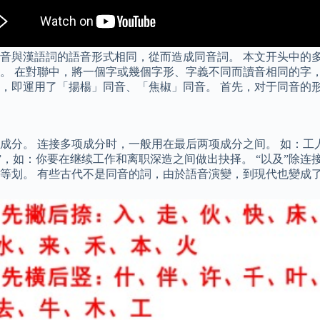
音與漢語詞的語音形式相同，從而造成同音詞。 本文开头中的
。 在對聯中，將一個字或幾個字形、字義不同而讀音相同的字，
，即運用了「揚楊」同音、「焦椒」同音。 首先，对于同音的
分。 连接多项成分时，一般用在最后两项成分之间。 如：工人
”，如：你要在继续工作和离职深造之间做出抉择。 “以及”除连
等划。 有些古代不是同音的詞，由於語音演變，到現代也變成