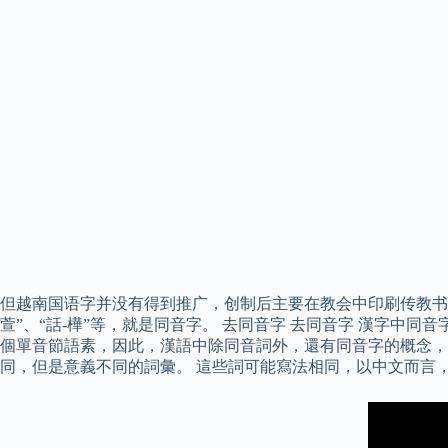
但越南国语字并没有得到推广，创制后主要在教会中印刷传教书籍
萱”、“話-樺”等，就是同音字。 去同音字 去同音字 漢字
個單音節語素，因此，漢語中除同音詞外，還有同音字的概念，也
同，但是意義不同的詞彙。 這些詞可能寫法相同，以中文而言