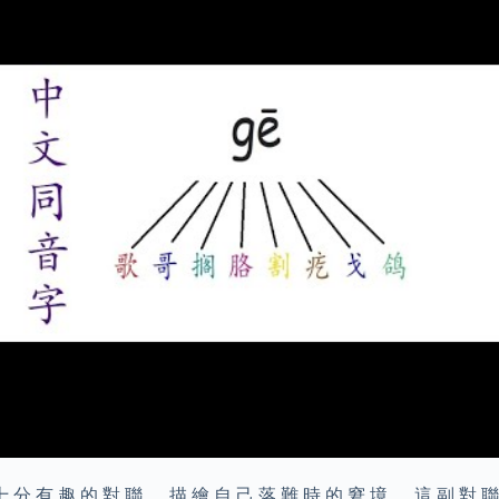
十 分 有 趣 的 對 聯 ， 描 繪 自 己 落 難 時 的 窘 境 。 這 副 對 聯