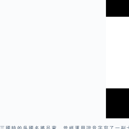
三 國 時 的 吳 國 名 將 呂 蒙 ， 曾 經 運 用 諧 音 字 寫 了 一 副 