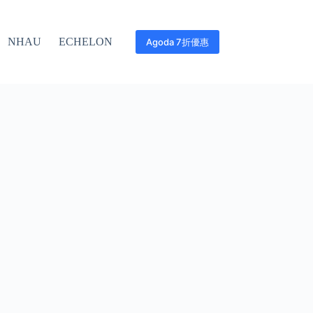
NHAU
ECHELON
Agoda 7折優惠