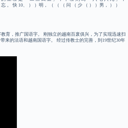
 難 忘 。 快 10、 ） ）明， （ （ （ 问 （ 少 （ ） ）男， ） ）
汉字教育，推广国语字。 刚独立的越南百废俱兴，为了实现迅速扫
来的法语和越南国语字。 经过传教士的完善，到19世纪30年