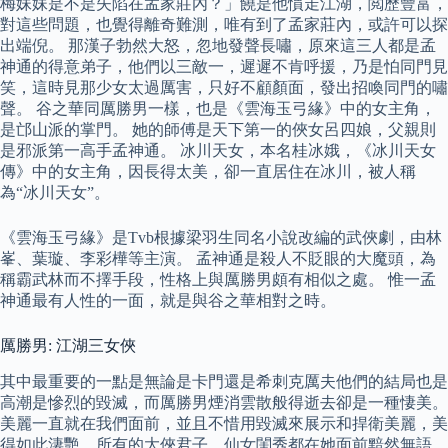
梅妹妹是不是失陷在孟家莊內？」饒是他慣走江湖，閲歷豐富，
對這些問題，也覺得離奇難測，唯有到了孟家莊內，或許可以探
出端倪。 那漢子勃然大怒，忽地發聲長嘯，原來這三人都是孟
神通的得意弟子，他們以三敵一，遲遲不肯呼援，乃是怕同門見
笑，這時見那少女太過厲害，只好不顧顏面，發出招喚同門的嘯
聲。 谷之華同厲勝男一樣，也是《雲海玉弓緣》中的女主角，
是邙山派的掌門。 她的師傅是天下第一的俠女呂四娘，父親則
是邪派第一高手孟神通。 冰川天女，本名桂冰娥，《冰川天女
傳》中的女主角，因長得太美，卻一直居住在冰川，被人稱
為“冰川天女”。
《雲海玉弓緣》是Tvb根據梁羽生同名小說改編的武俠劇，由林
峯、葉璇、李彩樺等主演。 孟神通是殺人不貶眼的大魔頭，為
稱霸武林而不擇手段，性格上與厲勝男頗有相似之處。 惟一孟
神通最有人性的一面，就是與谷之華相對之時。
厲勝男: 江湖三女俠
其中最重要的一點是無論是卡門還是希刺克厲夫他們的結局也是
高潮是慘烈的毀滅，而厲勝男煙消雲散般得逝去卻是一種悽美。
美麗一直就在我們面前，並且不惜用毀滅來展示和捍衛美麗，美
得如此淒艷，所有的大俠君子，仙女閨秀都在她面前黯然無語。