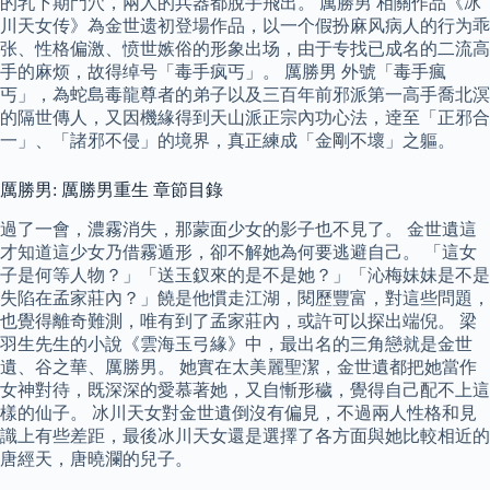
的乳下期門穴，兩人的兵器都脫手飛出。 厲勝男 相關作品《冰
川天女传》為金世遗初登場作品，以一个假扮麻风病人的行为乖
张、性格偏激、愤世嫉俗的形象出场，由于专找已成名的二流高
手的麻烦，故得绰号「毒手疯丐」。 厲勝男 外號「毒手瘋
丐」，為蛇島毒龍尊者的弟子以及三百年前邪派第一高手喬北溟
的隔世傳人，又因機緣得到天山派正宗內功心法，逹至「正邪合
一」、「諸邪不侵」的境界，真正練成「金剛不壞」之軀。
厲勝男: 厲勝男重生 章節目錄
過了一會，濃霧消失，那蒙面少女的影子也不見了。 金世遺這
才知道這少女乃借霧遁形，卻不解她為何要逃避自己。 「這女
子是何等人物？」「送玉釵來的是不是她？」「沁梅妹妹是不是
失陷在孟家莊內？」饒是他慣走江湖，閱歷豐富，對這些問題，
也覺得離奇難測，唯有到了孟家莊內，或許可以探出端倪。 梁
羽生先生的小說《雲海玉弓緣》中，最出名的三角戀就是金世
遺、谷之華、厲勝男。 她實在太美麗聖潔，金世遺都把她當作
女神對待，既深深的愛慕著她，又自慚形穢，覺得自己配不上這
樣的仙子。 冰川天女對金世遺倒沒有偏見，不過兩人性格和見
識上有些差距，最後冰川天女還是選擇了各方面與她比較相近的
唐經天，唐曉瀾的兒子。