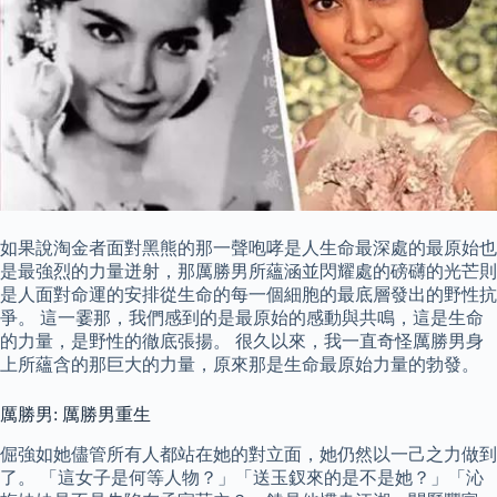
如果說淘金者面對黑熊的那一聲咆哮是人生命最深處的最原始也
是最強烈的力量迸射，那厲勝男所蘊涵並閃耀處的磅礴的光芒則
是人面對命運的安排從生命的每一個細胞的最底層發出的野性抗
爭。 這一霎那，我們感到的是最原始的感動與共鳴，這是生命
的力量，是野性的徹底張揚。 很久以來，我一直奇怪厲勝男身
上所蘊含的那巨大的力量，原來那是生命最原始力量的勃發。
厲勝男: 厲勝男重生
倔強如她儘管所有人都站在她的對立面，她仍然以一己之力做到
了。 「這女子是何等人物？」「送玉釵來的是不是她？」「沁