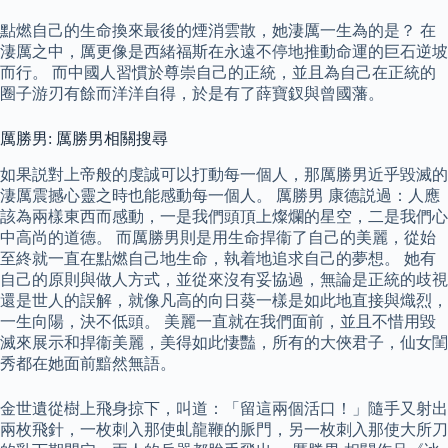
點燃自己的生命換來最後的煙消雲散，她淒厲一生為的是？ 在
淒厲之中，厲更像是西緒福斯在永遠不停地推動命運的巨石逆坡
而行。 而中國人習慣於尊崇自己的正統，並且為自己在正統的
圈子游刃有餘而洋洋自得，於是有了薛寶釵與曾國藩。
厲勝男: 厲勝男相關搜尋
如果説對上帝般的虔誠可以打動每一個人，那厲勝男近乎毀滅的
淒厲震撼心靈之時也能感動每一個人。 厲勝男 康德説過：人應
該為兩樣東西而感動，一是我們頭頂上燦爛的星空，二是我們心
中高尚的道德。 而厲勝男則是用生命捍衞了自己的美麗，從始
至終就一直在點燃自己地生命，執着地追求自己的夢想。 她有
自己的原則與做人方式，並從來沒有妥協過，無論是正統的歧視
還是世人的誤解，就像凡高的向日葵一樣是如此地直接與熾烈，
一生向陽，決不低頭。 美麗一直就在我們面前，並且不惜用毀
滅來展示和捍衞美麗，美得如此悽豔，所有的大俠君子，仙女閨
秀都在她面前黯然無語。
金世遺從樹上飛身掠下，叫道：「留這兩個活口！」隨手又射出
兩枚飛針，一枚刺入那使虬龍鞭的脈門，另一枚刺入那使大所刀