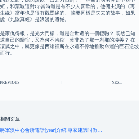
矩，和葉璇這對Cp當時還是有不少人喜歡的，他倆主演的《再
生緣》當年也是很有觀眾緣的。 摘要同樣是失去的故事，如果
說《九陰真經》是浪漫的遺憾。
是家仇得報，是光大門楣，還是金世遺的一個輕吻？ 既然已知
道自己的歸宿，又為何不肯縮，莫非為了那一剎那的凄美？ 在
凄厲之中，厲更像是西緒福斯在永遠不停地推動命運的巨石逆坡
而行。
PREVIOUS
NEXT
相關文章
將軍澳中心會所電話[year]介紹!專家建議咁做…