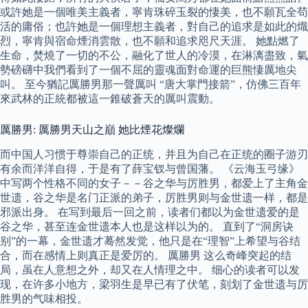
或許她是一個唯美主義者，寧肯珠碎玉裂的悽美，也不願瓦全苟
活的庸俗；也許她是一個理想主義者，對自己的追求是如此的熾
烈，寧肯與宿命煙消雲散，也不願和追求咫尺天涯。 她點燃了
生命，焚燒了一切的不公，融化了世人的冷漠，在淋漓盡致，氣
勢磅礴中我們看到了一個不屈的靈魂面對命運的巨熊悽厲地尖
叫。 至今猶記厲勝男那一聲厲叫 “唐大掌門接箭”，仿佛三百年
來武林的正統都被這一錐破蒼天的厲叫震動。
厲勝男: 厲勝男天山之巔 她比煙花燦爛
而中国人习惯于尊崇自己的正统，并且为自己在正统的圈子游刃
有余而洋洋自得，于是有了薛宝钗与曾国藩。 《云海玉弓缘》
中写两个性格不同的女子－－谷之华与厉胜男，都爱上了主角金
世遗，谷之华是名门正派的弟子，厉胜男则与金世遗一样，都是
邪派出身。 在写到最后一回之前，读者们都以为金世遗爱的是
谷之华，甚至连金世遗本人也是这样以为的。 直到了“洞房诀
别”的一幕，金世遗才蓦然发觉，他只是在“理智”上希望与谷结
合，而在感情上则真正是爱厉的。 厲勝男 这么奇峰突起的结
局，虽在人意想之外，却又在人情理之中。 细心的读者可以发
现，在许多小地方，梁羽生是早已有了伏笔，刻划了金世遗与厉
胜男的气味相投。