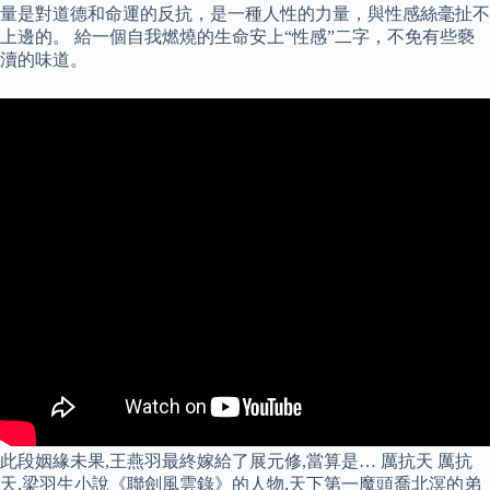
量是對道德和命運的反抗，是一種人性的力量，與性感絲毫扯不
上邊的。 給一個自我燃燒的生命安上“性感”二字，不免有些褻
瀆的味道。
此段姻緣未果,王燕羽最終嫁給了展元修,當算是… 厲抗天 厲抗
天,梁羽生小說《聯劍風雲錄》的人物,天下第一魔頭喬北溟的弟