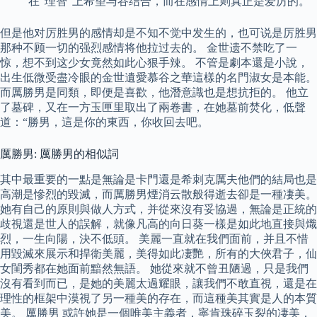
在“理智”上希望与谷结合，而在感情上则真正是爱厉的。
但是他对厉胜男的感情却是不知不觉中发生的，也可说是厉胜男
那种不顾一切的强烈感情将他拉过去的。 金世遗不禁吃了一
惊，想不到这少女竟然如此心狠手辣。 不管是劇本還是小說，
出生低微受盡冷眼的金世遺愛慕谷之華這樣的名門淑女是本能。
而厲勝男是同類，即便是喜歡，他潛意識也是想抗拒的。 他立
了墓碑，又在一方玉匣里取出了兩卷書，在她墓前焚化，低聲
道：“勝男，這是你的東西，你收回去吧。
厲勝男: 厲勝男的相似詞
其中最重要的一點是無論是卡門還是希刺克厲夫他們的結局也是
高潮是慘烈的毀滅，而厲勝男煙消云散般得逝去卻是一種凄美。
她有自己的原則與做人方式，并從來沒有妥協過，無論是正統的
歧視還是世人的誤解，就像凡高的向日葵一樣是如此地直接與熾
烈，一生向陽，決不低頭。 美麗一直就在我們面前，并且不惜
用毀滅來展示和捍衛美麗，美得如此凄艷，所有的大俠君子，仙
女閨秀都在她面前黯然無語。 她從來就不曾丑陋過，只是我們
沒有看到而已，是她的美麗太過耀眼，讓我們不敢直視，還是在
理性的框架中漠視了另一種美的存在，而這種美其實是人的本質
美。 厲勝男 或許她是一個唯美主義者，寧肯珠碎玉裂的凄美，