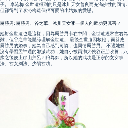
子。 李沁梅 金世遺得到的只是冰川天女善良而充滿佛性的同情,
但卻得到了李沁梅這個很可愛的小姑娘的愛戀。
厲勝男: 厲勝男、谷之華、冰川天女哪一個人的武功更厲害？
她對金世遺也是這樣，因為厲勝男卡在中間，金世遺經常左右為
難，但谷之華能體諒理解金世遺。 最後金世遺因救她，而答應
厲勝男的婚事，她為自己感到可憐，也同情厲勝男。 不過她並
沒有學習孟神通的邪派武功，她自小被兩湖大俠谷正朋收養，八
歲之後便上邙山拜呂四娘為師，所以她的武功是正宗的玄女掌
法、玄女劍法、少陽玄功。