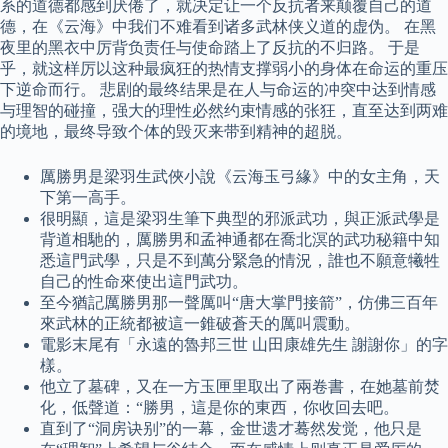
系的道德都感到厌倦了，就决定让一个反抗者来颠覆自己的道
德，在《云海》中我们不难看到诸多武林侠义道的虚伪。 在黑
夜里的黑衣中厉背负责任与使命踏上了反抗的不归路。 于是
乎，就这样厉以这种最疯狂的热情支撑弱小的身体在命运的重压
下逆命而行。 悲剧的最终结果是在人与命运的冲突中达到情感
与理智的碰撞，强大的理性必然约束情感的张狂，直至达到两难
的境地，最终导致个体的毁灭来带到精神的超脱。
厲勝男是梁羽生武俠小說《云海玉弓緣》中的女主角，天
下第一高手。
很明顯，這是梁羽生筆下典型的邪派武功，與正派武學是
背道相馳的，厲勝男和孟神通都在喬北溟的武功秘籍中知
悉這門武學，只是不到萬分緊急的情況，誰也不願意犧牲
自己的性命來使出這門武功。
至今猶記厲勝男那一聲厲叫“唐大掌門接箭”，仿佛三百年
來武林的正統都被這一錐破蒼天的厲叫震動。
電影末尾有「永遠的魯邦三世 山田康雄先生 謝謝你」的字
樣。
他立了墓碑，又在一方玉匣里取出了兩卷書，在她墓前焚
化，低聲道：“勝男，這是你的東西，你收回去吧。
直到了“洞房诀别”的一幕，金世遗才蓦然发觉，他只是