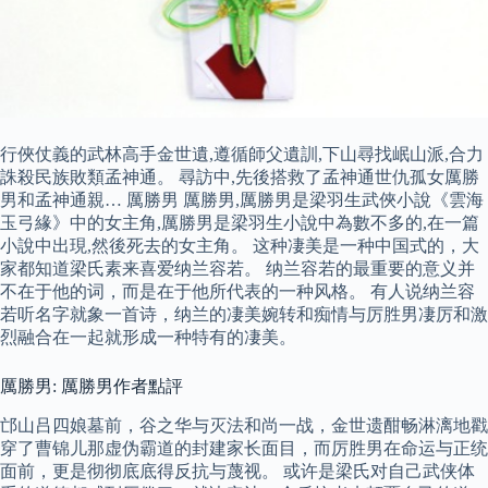
行俠仗義的武林高手金世遺,遵循師父遺訓,下山尋找岷山派,合力
誅殺民族敗類孟神通。 尋訪中,先後搭救了孟神通世仇孤女厲勝
男和孟神通親… 厲勝男 厲勝男,厲勝男是梁羽生武俠小說《雲海
玉弓緣》中的女主角,厲勝男是梁羽生小說中為數不多的,在一篇
小說中出現,然後死去的女主角。 这种凄美是一种中国式的，大
家都知道梁氏素来喜爱纳兰容若。 纳兰容若的最重要的意义并
不在于他的词，而是在于他所代表的一种风格。 有人说纳兰容
若听名字就象一首诗，纳兰的凄美婉转和痴情与厉胜男凄厉和激
烈融合在一起就形成一种特有的凄美。
厲勝男: 厲勝男作者點評
邙山吕四娘墓前，谷之华与灭法和尚一战，金世遗酣畅淋漓地戳
穿了曹锦儿那虚伪霸道的封建家长面目，而厉胜男在命运与正统
面前，更是彻彻底底得反抗与蔑视。 或许是梁氏对自己武侠体