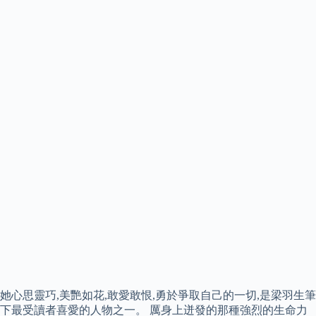
她心思靈巧,美艷如花,敢愛敢恨,勇於爭取自己的一切,是梁羽生筆
下最受讀者喜愛的人物之一。 厲身上迸發的那種強烈的生命力