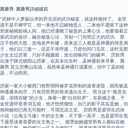
厲勝男: 厲勝男詳細描寫
”武林中人梦寐以求的乔北溟的武功秘笈，就这样烧掉了。 金世
遗不是不稀罕它，但一来他不忍睹物思人，二来他不愿留下这种
邪派秘籍贻祸人间，他已经通晓了秘笈的上乘心法，他要循着正
派武功的途径，融合秘笈心法，另创一门光明正大的武功。 那
汉子勃然大怒，忽地发声长啸，原来这三人都是孟神通的得意弟
子，他们以三敌一，迟迟不肯呼援，乃是怕同门见笑，这时见那
少女太过厉害，只好不顾颜面，发出招唤同门的啸声。 厉胜男
出身于陕北锁阳山厉家，在其未出生时，孟神通前来寻事。 厲
勝男 其父厉樊山应战，虽然将孟神通打成重伤，但中了孟的暗
器，不治而死。
厉家一家大小被西门牧野用阿修罗花所制的迷香迷昏，因而被孟
神通屠杀殆尽，只有厉胜男的母亲逃出生天。 而当这个“孤意在
眉，深情在睫”的少女，身着一袭“白丝轻罗”，在新婚之夜，于
金世遗怀里香消玉殒，他才恍然顿悟，自己的影子其实是她，但
他和她却已再无可能时，可谓悲凉之至。 厉胜男是梁羽生武侠
小说《云海玉弓缘》中的女主角，天下第一高手，也是梁羽生笔
下最受读者喜爱的女主角之一。 倔犟如她儘管所有人都站在她
的對立面，她仍然以一己之力做到了。 林峯的表演算是中規中