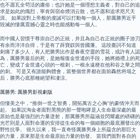
也不愿瓦全茍活的庸俗；也許她是一個理想主義者，對自己的追
求是如此的熾烈，寧肯與宿命煙消云散，也不愿和追求咫尺天
涯。 如果說對上帝般的虔誠可以打動每一個人，那厲勝男近乎
毀滅的悽厲震撼心靈之時也能感動每一個人。
而中國人習慣于尊崇自己的正統，并且為自己在正統的圈子游刃
有余而洋洋自得，于是有了薛寶釵與曾國藩。 這段臺詞不知道
刺痛了多少人，有人把勝男比作是春夜空靈的雪花，或許有人認
為，厲勝男最后的死，是她報復金世遺的手段，她將婚禮上的死
亡，變成了金世遺心頭的一根刺，一根永遠梗在他和谷之華之間
的刺。 可是又有誰能夠體會，當整個世界都在面前轟然坍塌之
后，勝男心底那種絕望和凄涼。
厲勝男: 厲勝男影視劇版
但悽美之中，“推倒一世之智勇，開拓萬古之心胸”的豪情沖天而
起。 如果説淘金者面對黑熊的那一聲咆哮是人生命最深處的最
原始也是最強烈的力量迸射，那厲勝男所藴涵並閃耀處的磅礴的
光芒則是人面對命運的安排從生命的每一個細胞的最底層發出的
野性抗爭。 很久以來，我一直奇怪厲勝男身上所藴含的那巨大
的力量，原來那是生命最原始力量的勃發。 當我們面對各自的