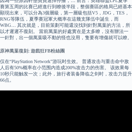
因為一些原因軒墨寶寶選擇停播，… 前言：英雄聯盟LPL夏季
賽第五周的比賽已經進行到瞭後半段，整個賽區的格局已經基本
顯現出來，可以分為3個層級，第一層級包括V5，JDG，TES，
RNG等隊伍，夏季賽冠軍大概率在這幾支隊伍中誕生，而
WBG… 其次就是，目前策劃可能還沒找到針對萬葉的方法，所
以才遲遲不復刻。 當前萬葉的好處實在是太多瞭，沒有辦法一
一針對，出一個萬葉吸不動的怪也沒用，隻要有增傷就可以瞭。
原神萬葉復刻: 遊戲狂FB粉絲團
仅在“PlayStation Network”游玩时生效。 普通攻击与重击命中敌
人后有50%概率在小范围内造成200%攻击力的伤害。 该效果每
10秒只能触发一次；此外，旅行者装备降临之剑时，攻击力提升
66点。