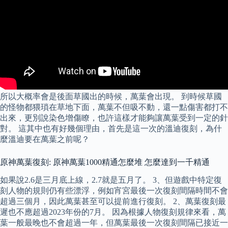
所以大概率會是後面草國出的時候，萬葉會出現。 到時候草國
的怪物都猥瑣在草地下面，萬葉不但吸不動，還一點傷害都打不
出來，更別說染色增傷瞭，也許這樣才能夠讓萬葉受到一定的針
對。 這其中也有好幾個理由，首先是這一次的溫迪復刻，為什
麼溫迪要在萬葉之前呢？
原神萬葉復刻: 原神萬葉1000精通怎麼堆 怎麼達到一千精通
如果說2.6是三月底上線，2.7就是五月了。 3、但遊戲中特定復
刻人物的規則仍有些漂浮，例如宵宮最後一次復刻間隔時間不會
超過三個月，因此萬葉甚至可以提前進行復刻。 2、萬葉復刻最
遲也不應超過2023年份的7月。 因為根據人物復刻規律來看，萬
葉一般最晚也不會超過一年，但萬葉最後一次復刻間隔已接近一