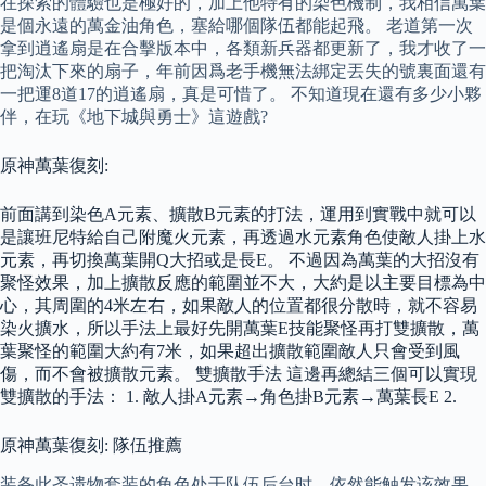
在探索的體驗也是極好的，加上他特有的染色機制，我相信萬葉
是個永遠的萬金油角色，塞給哪個隊伍都能起飛。 老道第一次
拿到逍遙扇是在合擊版本中，各類新兵器都更新了，我才收了一
把淘汰下來的扇子，年前因爲老手機無法綁定丟失的號裏面還有
一把運8道17的逍遙扇，真是可惜了。 不知道現在還有多少小夥
伴，在玩《地下城與勇士》這遊戲?
原神萬葉復刻:
前面講到染色A元素、擴散B元素的打法，運用到實戰中就可以
是讓班尼特給自己附魔火元素，再透過水元素角色使敵人掛上水
元素，再切換萬葉開Q大招或是長E。 不過因為萬葉的大招沒有
聚怪效果，加上擴散反應的範圍並不大，大約是以主要目標為中
心，其周圍的4米左右，如果敵人的位置都很分散時，就不容易
染火擴水，所以手法上最好先開萬葉E技能聚怪再打雙擴散，萬
葉聚怪的範圍大約有7米，如果超出擴散範圍敵人只會受到風
傷，而不會被擴散元素。 雙擴散手法 這邊再總結三個可以實現
雙擴散的手法： 1. 敵人掛A元素→角色掛B元素→萬葉長E 2.
原神萬葉復刻: 隊伍推薦
装备此圣遗物套装的角色处于队伍后台时，依然能触发该效果。