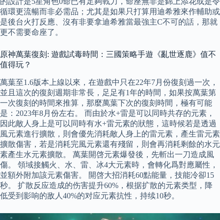
的設計是5星角色0命已有足夠戰力，命座無非是錦上添花或是令
循環更流暢而非必需品；尤其是如果只打算用迪希雅來作輔助或
是後台火打反應、沒有非要拿迪希雅當最強主C不可的話，那就
更不需要命座了。
原神萬葉復刻: 遊戲試毒時間：三國策略手遊《亂世逐鹿》值不
值得玩？
萬葉至1.6版本上線以來，在遊戲中只在22年7月份復刻過一次，
並且這次的復刻週期非常長，足足有1年的時間，如果按萬葉第
一次復刻的時間來推算，那麼萬葉下次的復刻時間，極有可能
是：2023年8月份左右。 而由於水+雷是可以同時共存的元素，
因此敵人身上是可以同時有水+雷元素的狀態，這時候若是透過
風元素進行擴散，則會優先消耗敵人身上的雷元素，產生雷元素
擴散傷害，若是消耗完風元素還有殘留，則會再消耗剩餘的水元
素產生水元素擴散。 萬葉開啓元素爆發後，先斬出一刀造成風
傷。 領域接觸火、水、雷、冰4大元素時，會轉化爲對應屬性，
並額外附加該元素傷害。 開啓大招消耗60點能量，技能冷卻15
秒。 扩散反应造成的伤害提升60%，根据扩散的元素类型，降
低受到影响的敌人40%的对应元素抗性，持续10秒。