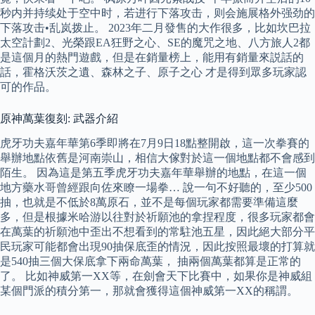
秒内并持续处于空中时，若进行下落攻击，则会施展格外强劲的
下落攻击•乱岚拨止。 2023年二月發售的大作很多，比如坎巴拉
太空計劃2、光榮跟EA狂野之心、SE的魔咒之地、八方旅人2都
是這個月的熱門遊戲，但是在銷量榜上，能用有銷量來説話的
話，霍格沃茨之遺、森林之子、原子之心 才是得到眾多玩家認
可的作品。
原神萬葉復刻: 武器介紹
虎牙功夫嘉年華第6季即將在7月9日18點整開啟，這一次拳賽的
舉辦地點依舊是河南崇山，相信大傢對於這一個地點都不會感到
陌生。 因為這是第五季虎牙功夫嘉年華舉辦的地點，在這一個
地方藥水哥曾經跟向佐來瞭一場拳… 說一句不好聽的，至少500
抽，也就是不低於8萬原石，並不是每個玩家都需要準備這麼
多，但是根據米哈游以往對於祈願池的拿捏程度，很多玩家都會
在萬葉的祈願池中歪出不想看到的常駐池五星，因此絕大部分平
民玩家可能都會出現90抽保底歪的情況，因此按照最壞的打算就
是540抽三個大保底拿下兩命萬葉， 抽兩個萬葉都算是正常的
了。 比如神威第一XX等，在劍會天下比賽中，如果你是神威組
某個門派的積分第一，那就會獲得這個神威第一XX的稱謂。