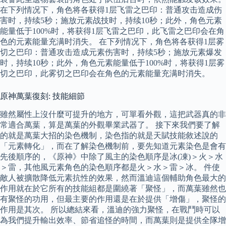
在下列情况下，角色将各获得1层飞雷之巴印：普通攻击造成伤
害时，持续5秒；施放元素战技时，持续10秒；此外，角色元素
能量低于100%时，将获得1层飞雷之巴印，此飞雷之巴印会在角
色的元素能量充满时消失。 在下列情况下，角色将各获得1层雾
切之巴印：普通攻击造成元素伤害时，持续5秒；施放元素爆发
时，持续10秒；此外，角色元素能量低于100%时，将获得1层雾
切之巴印，此雾切之巴印会在角色的元素能量充满时消失。
原神萬葉復刻: 技能細節
雖然屬性上沒什麼可提升的地方，可單看外觀，這把武器真的非
常適合萬葉，算是萬葉的外觀畢業武器了。 接下來我們要了解
的就是萬葉大招的染色機制，染色指的就是天賦技能敘述說的
「元素轉化」，而在了解染色機制前，要先知道元素染色是會有
先後順序的，《原神》中除了風主的染色順序是冰(凍)＞火＞水
＞雷，其他風元素角色的染色順序都是火＞水＞雷＞冰。 件使
敵人被擴散降低元素抗性的效果，然而溫迪這個輔助角色最大的
作用就在於它所有的技能組都是圍繞著「聚怪」，而萬葉雖然也
有聚怪的功用，但最主要的作用還是在於提供「增傷」，聚怪的
作用是其次。 所以總結來看，溫迪的強力聚怪，在戰鬥時可以
為我們提升輸出效率、節省追怪的時間，而萬葉則是提供全隊增