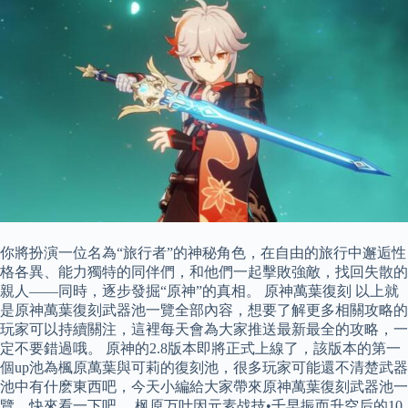
你將扮演一位名為“旅行者”的神秘角色，在自由的旅行中邂逅性
格各異、能力獨特的同伴們，和他們一起擊敗強敵，找回失散的
親人——同時，逐步發掘“原神”的真相。 原神萬葉復刻 以上就
是原神萬葉復刻武器池一覽全部內容，想要了解更多相關攻略的
玩家可以持續關注，這裡每天會為大家推送最新最全的攻略，一
定不要錯過哦。 原神的2.8版本即將正式上線了，該版本的第一
個up池為楓原萬葉與可莉的復刻池，很多玩家可能還不清楚武器
池中有什麽東西吧，今天小編給大家帶來原神萬葉復刻武器池一
覽，快來看一下吧。 枫原万叶因元素战技•千早振而升空后的10