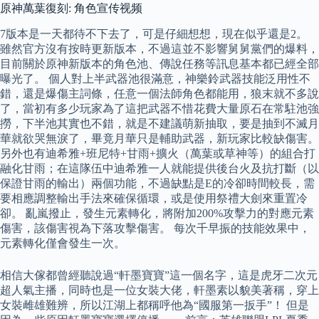
原神萬葉復刻: 角色宣传视频
7版本是一天都待不下去了，可是仔細想想，現在似乎還是2。
雖然官方沒有按時更新版本，不過這並不影響舅舅黨們的爆料，
目前關於原神新版本的角色池、傳說任務等訊息基本都已經全部
曝光了。 個人對上半武器池很滿意，神樂鈴武器技能泛用性不
錯，還是爆傷主詞條，任意一個法師角色都能用，狼末就不多說
了，當初有多少玩家為了這把武器不惜花費大量原石在常駐池強
撈，下半池其實也不錯，就是不建議萌新抽取，要是抽到不滅月
華就欲哭無淚了，畢竟月華只是輔助武器，新玩家比較缺傷害。
另外也有迪希雅+班尼特+甘雨+擴火（萬葉或草神等）的組合打
融化甘雨；在這隊伍中迪希雅一人就能提供後台火及抗打斷（以
保證甘雨的輸出）兩個功能，不過缺點是E的冷卻時間較長，需
要相應調整輸出手法來確保循環，或是使用祭禮大劍來重置冷
卻。 亂嵐撥止，發生元素轉化，將附加200%攻擊力的對應元素
傷害，該傷害視為下落攻擊傷害。 每次千早振的技能效果中，
元素轉化僅會發生一次。
相信大傢都曾經聽說過“軒墨寶寶”這一個名字，這是虎牙二次元
超人氣主播，同時也是一位女裝大佬，軒墨素以貌美著稱，穿上
女裝雌雄難辨，所以江湖上都稱呼他為“國服第一扳手”！ 但是