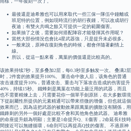
雨樣，一年復刻一次了。
最後還是迪希雅也可以用來取代一些三保一隊伍中鐘離或
班尼特的位置，例如現時流行的胡行夜鍾，可以改成胡行
夜迪；有雙火共鳴之餘又可提供一定的範圍傷害。
如果抽了之後，需要如何搭配陣容才能發揮其作用呢？
當然大部份情況也會比4星武器強，只是提升未必很多。
一般來說，原神在復刻角色的時候，都會伴隨著劇情上
線。
所以，從這一點來看，萬葉的價值還是比較高的。
该效果持续7秒，至多叠加2层，每0.3秒至多触发一次。 叠满2层
时，2件套的效果提升100%。 重击命中敌人后，该角色的普通
攻击速度提升10%，普通攻击、重击与下落攻击造成的伤害提升
40%，持续15秒。 鐵蜂刺是萬葉在功能上最泛用的武器，而且
也不需要精煉上去，只需要花你一個單手劍原胚，在大多數環境
下從副屬性所提供的元素精通可以帶來些微的增傷，但也就這個
效果而已，因為這把武器的被動效果跟萬葉的擴散沒有關係，用
鐵鋒刺的另外一個好處是比較不會和其他角色搶武器。 迪希雅
的命座提升頗為明顯；主要是1命提升Q、E傷害，2命延長E技時
間接近可以無縫循環，6命則可以再提高Q技的傷害。 不過原神