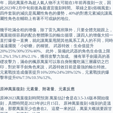
年，因此萬葉作為超人氣人物不太可能在1年前再復刻一次，因
此2023年2月中旬前後為最適宜復刻時間。 翠綠之影(俗稱風套)
四件套裝的減抗是風屬性角色的優勢，40%的對應元素減抗讓風
屬性角色在輔助上有著不可或缺的地位。
幾乎吃滿全程的增傷，除了雷九萬班隊外，只要全體充能跟上，
萬葉能很容易的配合整體隊伍的輸出循環，讓四人的增傷大招一
直打爆發一直爽，就此讓萬葉甩開其他風系工具人的不同，同時
遠遠擺脫「小砂糖」的稱號。 武器特效：生命值提升
20%/25%/30%/35%/40%。 此外，裝備此武器的角色生命值上限
1.2%/1.5%/1.8%/2.1%，獲得攻擊力加成。 擁有單手劍最高的基
礎攻擊力，滿命的楓原萬葉可以靠自身附魔吃滿三層霧切之巴
印，對於單手劍角色來說，武器特效目前是最強的輸出特效。
元素戰技造成傷害提升16%/20%/24%/28%/32%，元素戰技的爆
擊率提升6%/7.5%/10.5%/12%。
原神萬葉復刻: 元素量、附著量、元素反應
原神2023萬葉復刻時間預測 萬葉估計會是在3.5-3.6版本開始復
刻，具體時間是2023年的2月15日。 原神萬葉復刻 6復刻的是溫
迪，那麼萬葉至少也會在2。 這麼一來的話，萬葉大概就要跟甘