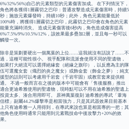
6%/32%/56%)自己的元素類型的元素傷害加成。 在下列情況下，
角色將各獲得1層霧切之巴印：普通攻擊造成元素傷害時，持續5
秒；施放元素爆發時，持續10秒；此外，角色元素能量低於
100%時，將獲得1層霧切之巴印，此霧切之巴印會在角色的元素
能量充滿時消失。 造成元素傷害後6秒內，角色造成傷害提高
6%/7.5%/9%/10.5%/12%，該效果最多疊加2層，並且每一秒可以
觸發一次。
除非是策劃要硬出一個萬葉的上位……這我就沒有話說了……不
過，這種可能性很小。 視乎配隊和流派會使用不同的聖遺物，
如果打大絕流可以選擇絕緣套（絕緣之旗印），以反應為主的隊
伍可選魔女套（熾烈的炎之魔女）或飾金套（飾金之夢）；純支
援型的話則可以考慮用千岩套（千岩牢固）或教官套來提供精
通。 不過一般而言在之後的版本中可能會有「售後服務」推出
適合更迪希雅使用的聖遺物，現時點可以不用在迪希雅的聖遺上
投資太多、湊合用用即可。 原神萬葉復刻 迪希雅的專武「葦海
信標」副屬44.2%爆擊率是相當強力，只是其武器效果目前基本
上只有迪希雅一人用得到，在專武來說也算是相當專的一把；其
他角色使用時通常只能用到元素戰技命中後攻擊力+20%的效
果。