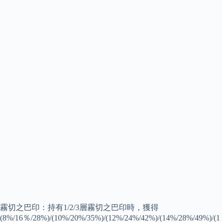
霧切之巴印：持有1/2/3層霧切之巴印時，獲得
(8%/16％/28%)/(10%/20%/35%)/(12%/24%/42%)/(14%/28%/49%)/(1