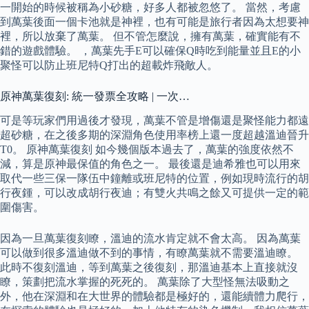
一開始的時候被稱為小砂糖，好多人都被忽悠了。 當然，考慮
到萬葉後面一個卡池就是神裡，也有可能是旅行者因為太想要神
裡，所以放棄了萬葉。 但不管怎麼說，擁有萬葉，確實能有不
錯的遊戲體驗。 ，萬葉先手E可以確保Q時吃到能量並且E的小
聚怪可以防止班尼特Q打出的超載炸飛敵人。
原神萬葉復刻: 統一發票全攻略 | 一次…
可是等玩家們用過後才發現，萬葉不管是增傷還是聚怪能力都遠
超砂糖，在之後多期的深淵角色使用率榜上還一度超越溫迪晉升
T0。 原神萬葉復刻 如今幾個版本過去了，萬葉的強度依然不
減，算是原神最保值的角色之一。 最後還是迪希雅也可以用來
取代一些三保一隊伍中鐘離或班尼特的位置，例如現時流行的胡
行夜鍾，可以改成胡行夜迪；有雙火共鳴之餘又可提供一定的範
圍傷害。
因為一旦萬葉復刻瞭，溫迪的流水肯定就不會太高。 因為萬葉
可以做到很多溫迪做不到的事情，有瞭萬葉就不需要溫迪瞭。
此時不復刻溫迪，等到萬葉之後復刻，那溫迪基本上直接就沒
瞭，策劃把流水掌握的死死的。 萬葉除了大型怪無法吸動之
外，他在深淵和在大世界的體驗都是極好的，還能續體力爬行，