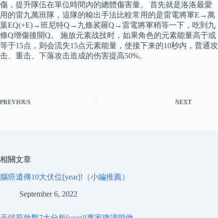
傷，提升隊伍在單位時間內的總體傷害量。 首先就是洛洛最愛
用的雷九萬班隊，這隊的輸出手法比較常用的是雷電將軍E→萬
葉EQ(+E)→班尼特Q→九條裟羅Q→雷電將軍稍等一下，吃到九
條Q增傷後開Q。 施放元素战技时，如果角色的元素能量高于或
等于15点，则会流失15点元素能量，使接下来的10秒内，普通攻
击、重击、下落攻击造成的伤害提高50%。
PREVIOUS
NEXT
相關文章
腦癌遺傳10大伏位[year]!（小編推薦）
September 6, 2022
天頌苑放盤7大分析[year]!專家建議咁做…