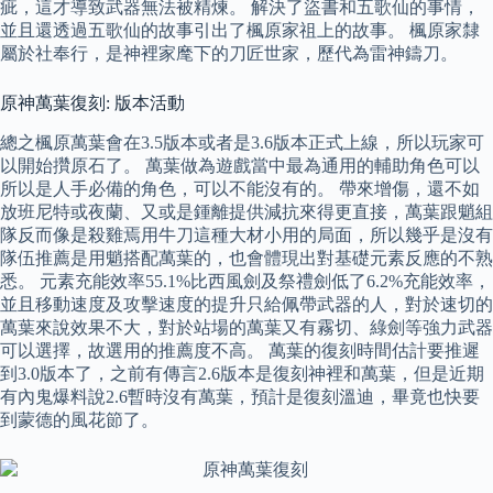
疵，這才導致武器無法被精煉。 解決了盜書和五歌仙的事情，
並且還透過五歌仙的故事引出了楓原家祖上的故事。 楓原家隸
屬於社奉行，是神裡家麾下的刀匠世家，歷代為雷神鑄刀。
原神萬葉復刻: 版本活動
總之楓原萬葉會在3.5版本或者是3.6版本正式上線，所以玩家可
以開始攢原石了。 萬葉做為遊戲當中最為通用的輔助角色可以
所以是人手必備的角色，可以不能沒有的。 帶來增傷，還不如
放班尼特或夜蘭、又或是鍾離提供減抗來得更直接，萬葉跟魈組
隊反而像是殺雞焉用牛刀這種大材小用的局面，所以幾乎是沒有
隊伍推薦是用魈搭配萬葉的，也會體現出對基礎元素反應的不熟
悉。 元素充能效率55.1%比西風劍及祭禮劍低了6.2%充能效率，
並且移動速度及攻擊速度的提升只給佩帶武器的人，對於速切的
萬葉來說效果不大，對於站場的萬葉又有霧切、綠劍等強力武器
可以選擇，故選用的推薦度不高。 萬葉的復刻時間估計要推遲
到3.0版本了，之前有傳言2.6版本是復刻神裡和萬葉，但是近期
有內鬼爆料說2.6暫時沒有萬葉，預計是復刻溫迪，畢竟也快要
到蒙德的風花節了。