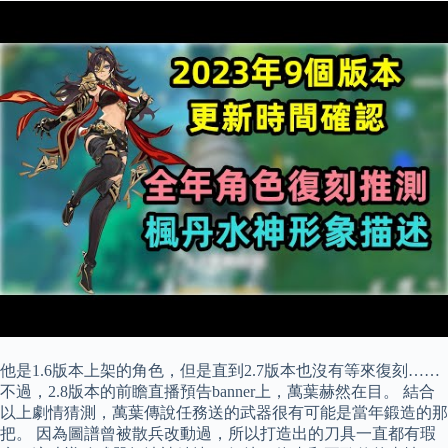
他是1.6版本上架的角色，但是直到2.7版本也沒有等來復刻……
不過，2.8版本的前瞻直播預告banner上，萬葉赫然在目。 結合
以上劇情猜測，萬葉傳說任務送的武器很有可能是當年鍛造的那
把。 因為圖譜曾被散兵改動過，所以打造出的刀具一直都有瑕