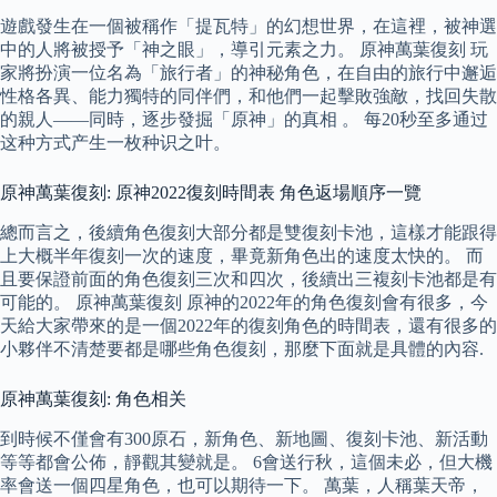
遊戲發生在一個被稱作「提瓦特」的幻想世界，在這裡，被神選
中的人將被授予「神之眼」，導引元素之力。 原神萬葉復刻 玩
家將扮演一位名為「旅行者」的神秘角色，在自由的旅行中邂逅
性格各異、能力獨特的同伴們，和他們一起擊敗強敵，找回失散
的親人——同時，逐步發掘「原神」的真相 。 每20秒至多通过
这种方式产生一枚种识之叶。
原神萬葉復刻: 原神2022復刻時間表 角色返場順序一覽
總而言之，後續角色復刻大部分都是雙復刻卡池，這樣才能跟得
上大概半年復刻一次的速度，畢竟新角色出的速度太快的。 而
且要保證前面的角色復刻三次和四次，後續出三複刻卡池都是有
可能的。 原神萬葉復刻 原神的2022年的角色復刻會有很多，今
天給大家帶來的是一個2022年的復刻角色的時間表，還有很多的
小夥伴不清楚要都是哪些角色復刻，那麼下面就是具體的內容.
原神萬葉復刻: 角色相关
到時候不僅會有300原石，新角色、新地圖、復刻卡池、新活動
等等都會公佈，靜觀其變就是。 6會送行秋，這個未必，但大機
率會送一個四星角色，也可以期待一下。 萬葉，人稱葉天帝，