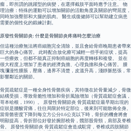
瘤，即所謂的跳躍型的病變，在選擇截肢平面時應予注意。 物
理治療：特殊的運動可以增加關節的活動角度及關節的彎屈度，
同時加強臀部和大腿的肌肉。 醫生或復健師可以幫助建立病患
需要的個性化的鍛練計劃。
原發性骨關節炎: 什麼是骨關節炎疼痛時怎麼治療
但這種治療無法將癌細胞完全清除，並且會給骨癌晚期患者帶來
巨大的身心痛苦。 此時配合放化療可減輕一些手術症状，提高
一些療效，但都不能真正抑制癌細胞的再度轉移和複發。 並在
很大程度上增加了患者的經濟負擔、心理負擔和身心痛苦。 腫
塊瀰漫性腫脹，壓痛，邊界不清楚，皮溫升高，淺靜脈怒張，常
影響鄰近的關節。
骨質疏鬆症是一種全身性骨骼疾病，其特徵在於骨量減少，骨微
結構受損，導致骨脆性增加和骨折風險增加（骨質疏鬆症會議，
哥本哈根，1990）。 原發性骨關節炎 骨質疏鬆症最早期出現的
症狀是腰酸背痛，往往局限於特定部位，後來則可能散佈全身。
當骨骼密度下降到每立方公分0.6公克以下時，骨折的機會將會
明顯提高，骨折部位好發於腕部橈骨，髖部股骨頸，肩部及脊椎
骨。 原發性骨關節炎 骨質疏鬆症會造成駝背，脊椎或四肢關節