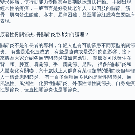
變形疼痛，使行動能力受限甚至長期臥床無法行動。 手腳出現
經常性的疼痛，一般而言是好發於老年人，以四肢的關節、筋
骨、肌肉發生酸痛、麻木、屈伸困難，甚至關節紅腫為主要臨床
表現。
原發性骨關節炎: 骨關節炎患者如何護理？
關節炎不是年長者的專利，年輕人也有可能罹患不同類型的關節
炎。 有些是退化造成的，有些是遺傳或是受到飲食影響，接下
來將為大家介紹各類型關節炎該如何應對。 關節炎可以發生在
背、頸、膝蓋、肩關節、手、髖關節、足踝。 很多的關節炎和
人體老化有關聯，六十歲以上人群會有某種類型的關節炎但年輕
人一樣會患關節炎。 有一百多個種類多見的是骨性關節炎、類
風濕性、風濕性、化膿性關節炎、外傷性骨性關節炎、自身免疫
性關節炎，僵直性關節炎也是關節炎。