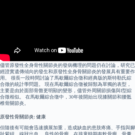
儘管原發性全身骨性關節炎的發病機理的問題仍在討論，研究已
經證實遺傳傾向的發生和原發性全身骨關節炎的發展具有重要作
用。 很長一段時間討論了馬歇爾綜合徵和經典版的斯特勒氏綜
合徵的統計學問題。 現在馬歇爾綜合徵被歸類為單獨的表型，
主要是由於面部骨骼更明顯的變形，儘管外周關節損傷與I型綜
合徵相似。 在馬歇爾綜合徵中，30年後開始出現膝關節和腰骶
椎骨關節炎。
原發性骨關節炎: 健康
但隨後有可能會迅速擴展加重，造成缺血的患肢疼痛、手指與腳
趾紫紺、線狀出血。 良性的骨瘤，在孩童時期有軟骨瘤、骨囊