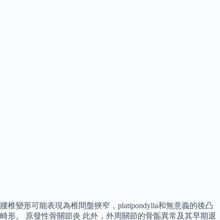
腰椎變形可能表現為椎間盤狹窄，platipondylia和無意義的後凸
畸形。 原發性骨關節炎 此外，外周關節的骨骺異常及其早期退