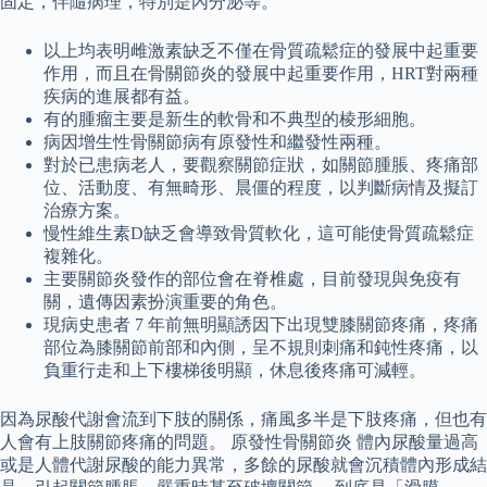
固定，伴隨病理，特別是內分泌等。
以上均表明雌激素缺乏不僅在骨質疏鬆症的發展中起重要
作用，而且在骨關節炎的發展中起重要作用，HRT對兩種
疾病的進展都有益。
有的腫瘤主要是新生的軟骨和不典型的棱形細胞。
病因增生性骨關節病有原發性和繼發性兩種。
對於已患病老人，要觀察關節症狀，如關節腫脹、疼痛部
位、活動度、有無畸形、晨僵的程度，以判斷病情及擬訂
治療方案。
慢性維生素D缺乏會導致骨質軟化，這可能使骨質疏鬆症
複雜化。
主要關節炎發作的部位會在脊椎處，目前發現與免疫有
關，遺傳因素扮演重要的角色。
現病史患者 7 年前無明顯誘因下出現雙膝關節疼痛，疼痛
部位為膝關節前部和內側，呈不規則刺痛和鈍性疼痛，以
負重行走和上下樓梯後明顯，休息後疼痛可減輕。
因為尿酸代謝會流到下肢的關係，痛風多半是下肢疼痛，但也有
人會有上肢關節疼痛的問題。 原發性骨關節炎 體內尿酸量過高
或是人體代謝尿酸的能力異常，多餘的尿酸就會沉積體內形成結