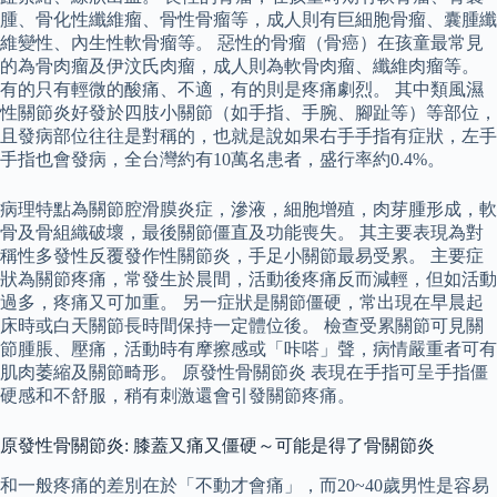
腫、骨化性纖維瘤、骨性骨瘤等，成人則有巨細胞骨瘤、囊腫纖
維變性、內生性軟骨瘤等。 惡性的骨瘤（骨癌）在孩童最常見
的為骨肉瘤及伊汶氏肉瘤，成人則為軟骨肉瘤、纖維肉瘤等。
有的只有輕微的酸痛、不適，有的則是疼痛劇烈。 其中類風濕
性關節炎好發於四肢小關節（如手指、手腕、腳趾等）等部位，
且發病部位往往是對稱的，也就是說如果右手手指有症狀，左手
手指也會發病，全台灣約有10萬名患者，盛行率約0.4%。
病理特點為關節腔滑膜炎症，滲液，細胞增殖，肉芽腫形成，軟
骨及骨組織破壞，最後關節僵直及功能喪失。 其主要表現為對
稱性多發性反覆發作性關節炎，手足小關節最易受累。 主要症
狀為關節疼痛，常發生於晨間，活動後疼痛反而減輕，但如活動
過多，疼痛又可加重。 另一症狀是關節僵硬，常出現在早晨起
床時或白天關節長時間保持一定體位後。 檢查受累關節可見關
節腫脹、壓痛，活動時有摩擦感或「咔嗒」聲，病情嚴重者可有
肌肉萎縮及關節畸形。 原發性骨關節炎 表現在手指可呈手指僵
硬感和不舒服，稍有刺激還會引發關節疼痛。
原發性骨關節炎: 膝蓋又痛又僵硬～可能是得了骨關節炎
和一般疼痛的差別在於「不動才會痛」，而20~40歲男性是容易