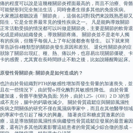
痛的程度可以說是這幾種關節炎裡面最高的，而且不治療、骨骼
可能變形到完全無法生活，同時會產生很多其他的免疫疾病。
大家應該都聽說過「關節炎」，這個名詞對我們來說既熟悉卻又
陌生，它是全世界最常見的慢性疾病之一。 凡是能夠導致關節
正常活動受損的情況都可以叫做是關節炎，主要是關節的軟骨退
化或是締結組織發炎，導致關節疼痛。 關節炎並不是老年人獨
有的疾病，但幾乎每個人上了年紀後都會有發生。 以下就來簡
單告訴你4種類型的關節炎發生原因和差別。 退化性關節炎的症
狀除了關節出現紅、種、熱、痛以外，也容易出現關節僵硬、卡
卡的感覺，尤其實在長時間靜止不動之後，比如說睡醒剛起床。
原發性骨關節炎: 關節炎是如何造成的？
也許由於骨組織對PTH的敏感性增加而發生骨量的加速喪失，並
且在一些情況下，由於腎α-羥化酶對其敏感性降低。 由於骨重
建加速，骨骼平衡變為負面; 另外，由於1,25-（OH）2 D 3的形
成不充分，腸中的鈣吸收減少。 關於骨質疏鬆症與關節風濕性
疾病之間關係的研究不僅在風濕病學家中，而且在其他醫學領域
的專家中也引起了極大的興趣。 隨著炎症和糖皮質激素的治
療，這是導致關節風濕性疾病繼發性骨質疏鬆症發展的最普遍因
素，還有許多其他因素影響這組患者的骨質減少綜合徵的形成 –