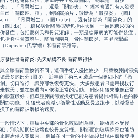
晶，引起關節腫脹，嚴重時甚至破壞關節。 到底是「滑膜
炎」，「骨質增生」，還是「關節炎」？ 經常會遇到有人發現
自己「關節疼、腫」，到醫院拍片，診斷為「滑膜炎」（圖1
a,b）、「骨質增生」（圖1 c,d,e），還有診斷為「關節炎」的
（圖1 d,e）。 糖尿病骨關節病變包括兩大類，一類是糖尿病的
併發症，包括夏科氏和骨質溶解；一類是糖尿病的可能併發症，
包括脊柱骨質增生、關節周圍炎、骨性關節炎、掌腱膜攣縮
（Dupuytren 氏攣縮）和關節攣縮等。
原發性骨關節炎: 先天結構不良 關節壞得快
與全膝關節置換術不同，這個手術入侵性較少，只替換膝關節損
壞最多的部分 (圖 8)。 近年這手術已可透過一個更細小的「微
創」切口進行，讓膝部恢復得更快。 大多數患者只需用拐杖行
走數天，並在數週內可恢復正常的活動。 雖然術後未能像正常
的膝蓋般好，但單腔膝關節置換術已能為患者提供相當出色的膝
關節功能。 術後患者應減少衝擊性活動及長途跑步，以減慢替
換了的關節被磨損的速度。
一般情況下，腫瘤中央部的骨化較四周為重。 骺板常不受侵
犯，到晚期骺板破壞也較骨皮質輕。 關節面的玻璃軟骨也能防
止腫瘤侵入關節內。 偶爾在同一骨的不同高度出現兩處原發腫