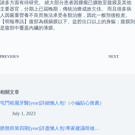
諸多方面有待研究。 絕大部分患者因腫瘤已擴散至腹膜及其他
主要器官，分期上已屆晚期，傳統治療成效欠佳。 而且很多病
人因嚴重營養不良而無法承受各類治療，因此一般預後較差。
【明報專訊】腹部為橫膈膜以下、盆腔出口以上的身軀；腹膜則
是腹部中覆蓋內臟的薄膜。
PREVIOUS
NEXT
相關文章
屯門栢麗牙醫[year]詳細懶人包!（小編貼心推薦）
July 1, 2023
膀胱癌第四期[year]詳盡懶人包!專家建議咁做…