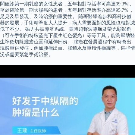
間確診第一期乳癌的女性患者，五年相對存活率可高達99.3%，
至於確診第一期大腸癌的患者，五年相對存活率亦高達95.7% ，
足見及早發現、及時治療的重要性。 隨著醫學進步和高科技儀
器的發展，手術精準度大大提升，病人需要面對的風險也相對減
低了不少。 磁力共振導航系統、實時超聲波導航及螢光顯影劑
（可在手術的特殊藍光下產生紅色螢光）等等工具，能夠幫助醫
生準確切除腫瘤位置和延伸部份。 腦癌在發展過程中有時會出
現嚴重併發症，例如腫瘤出血、腦積水及重積性癲癇等，這些情
況或需要緊急手術治療。