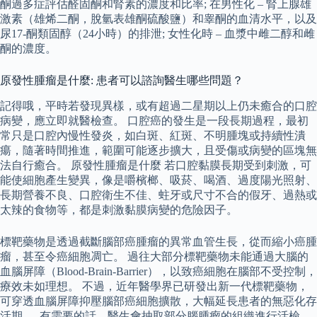
酮過多症評估醛固酮和腎素的濃度和比率; 在男性化 – 腎上腺雄
激素（雄烯二酮，脫氫表雄酮硫酸鹽）和睾酮的血清水平，以及
尿17-酮類固醇（24小時）的排泄; 女性化時 – 血漿中雌二醇和雌
酮的濃度。
原發性腫瘤是什麼: 患者可以諮詢醫生哪些問題？
記得哦，平時若發現異樣，或有超過二星期以上仍未癒合的口腔
病變，應立即就醫檢查。 口腔癌的發生是一段長期過程，最初
常只是口腔內慢性發炎，如白斑、紅斑、不明腫塊或持續性潰
瘍，隨著時間推進，範圍可能逐步擴大，且受傷或病變的區塊無
法自行癒合。 原發性腫瘤是什麼 若口腔黏膜長期受到刺激，可
能使細胞產生變異，像是嚼檳榔、吸菸、喝酒、過度陽光照射、
長期營養不良、口腔衛生不佳、蛀牙或尺寸不合的假牙、過熱或
太辣的食物等，都是刺激黏膜病變的危險因子。
標靶藥物是透過截斷腦部癌腫瘤的異常血管生長，從而縮小癌腫
瘤，甚至令癌細胞凋亡。 過往大部分標靶藥物未能通過大腦的
血腦屏障（Blood-Brain-Barrier），以致癌細胞在腦部不受控制，
療效未如理想。 不過，近年醫學界已研發出新一代標靶藥物，
可穿透血腦屏障抑壓腦部癌細胞擴散，大幅延長患者的無惡化存
活期 。 有需要的話，醫生會抽取部分腦腫瘤的組織進行活檢，