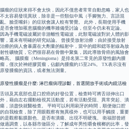
腦瘤的症狀來得不會太快，因此不僅患者常常自動忽略，家人也
不太容易發現異狀，除非是一些類似中風（手腳無力、言語混
亂、臉歪嘴斜）的症狀會讓人較有警覺。 此外，長期使用手機
是否會增加罹患腦瘤的機率雖備受討論，但至今仍未有定論。
因為手機電磁波屬於非游離性電磁波，此類電磁波對於人體的影
響，還未有明確的研究結論。 曾接受放射治療：由於接受放射
治療的病人會暴露在大劑量的輻射中，當中的鐳和鍶等射線為放
射性礦物質，它們很容易在骨骼中聚集，因此導致骨癌的風險會
略高。 腦膜瘤（Meningioma）是排名第二常見的原發性顱內腫
瘤，僅次於神經膠質瘤，佔顱內腫瘤約15至24%。 TX表示沒有
原發腫瘤的資訊，或者無法測量。
原發性腫瘤是什麼: 淋巴瘤病理診斷，首選開放手術或內鏡活檢
舌頭及其底部也是口腔癌的好發位置，檢查時可將舌頭伸出口
外，藉由左右擺動檢視其活動度，若有活動受阻、異常突起、潰
瘍，須盡快就醫檢查。 平時可以利用刷牙的時間，順便做口腔
的自我檢查，除了用眼觀察有無異樣外，也可以用手觸摸，重要
的是觀察黏膜顏色、是否有潰瘍、出現不明硬塊。 衛福部曾經
做過調查，以各縣市做區分，了解成年男性嚼食檳榔的比率，發