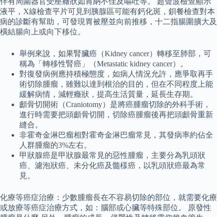
伴有周圍器官受壓癥狀如胃納不佳及嘔吐等。 超聲波檢查顯示
液平，X線檢查平片可見到胰腺區可能有鈣化斑，鋇餐檢查對本
病的診斷有幫助，可發現胃被壓並向前推移，十二指腸圍擴大及
橫結腸向上或向下移位。
舉例來說，如果腎臟癌（Kidney cancer）轉移至肺部，可
稱為「轉移性腎癌」（Metastatic kidney cancer）。
對復發病例應持積極態度，如病人情況允許，應爭取再手
術切除腫瘤，雖難以達到根治的目的，但在不同程度上能
緩解病情，減輕癥狀，提高生活質量，延長生存期。
顱骨切開術（Craniotomy）是將癌腫瘤切除的外科手術，
進行時需要把頭顱骨切開，切除癌腫瘤後再把頭顱骨重新
縫合。
非霍奇金淋巴瘤相對霍奇金淋巴瘤常見，其發病率約佔全
人群腫瘤的3%左右。
甲狀腺癌是甲狀腺最常見的惡性腫瘤，主要分為乳頭狀
癌、濾泡狀癌、未分化癌及髓樣癌，以乳頭狀癌最為常
見。
化療等癌症治療：少數腫瘤長在不容易切除的部位，就需要化療
或放療等癌症治療方式，如：腦部或心臟等特殊部位。 原發性