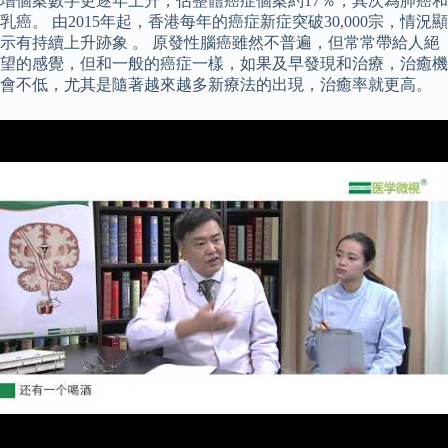
增個案數字更逐年上升，佔整體癌症個案約17％，其次為肺癌和
乳癌。 由2015年起，香港每年的癌症新症突破30,000宗，情況顯
示有持續上升跡象 。 原發性腦癌雖然不普遍，但常常帶給人絕
望的感覺，但和一般的癌症一樣，如果及早發現和治療，治癒機
會不低，尤其是隨著越來越多新療法的出現，治癒率就更高。