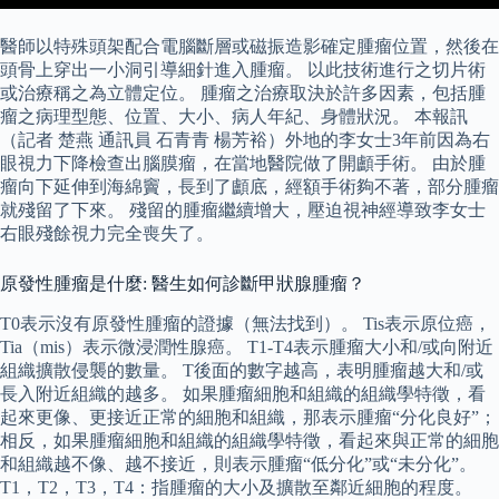
醫師以特殊頭架配合電腦斷層或磁振造影確定腫瘤位置，然後在
頭骨上穿出一小洞引導細針進入腫瘤。 以此技術進行之切片術
或治療稱之為立體定位。 腫瘤之治療取決於許多因素，包括腫
瘤之病理型態、位置、大小、病人年紀、身體狀況。 本報訊
（記者 楚燕 通訊員 石青青 楊芳裕）外地的李女士3年前因為右
眼視力下降檢查出腦膜瘤，在當地醫院做了開顱手術。 由於腫
瘤向下延伸到海綿竇，長到了顱底，經額手術夠不著，部分腫瘤
就殘留了下來。 殘留的腫瘤繼續增大，壓迫視神經導致李女士
右眼殘餘視力完全喪失了。
原發性腫瘤是什麼: 醫生如何診斷甲狀腺腫瘤？
T0表示沒有原發性腫瘤的證據（無法找到）。 Tis表示原位癌，
Tia（mis）表示微浸潤性腺癌。 T1-T4表示腫瘤大小和/或向附近
組織擴散侵襲的數量。 T後面的數字越高，表明腫瘤越大和/或
長入附近組織的越多。 如果腫瘤細胞和組織的組織學特徵，看
起來更像、更接近正常的細胞和組織，那表示腫瘤“分化良好”；
相反，如果腫瘤細胞和組織的組織學特徵，看起來與正常的細胞
和組織越不像、越不接近，則表示腫瘤“低分化”或“未分化”。
T1，T2，T3，T4：指腫瘤的大小及擴散至鄰近細胞的程度。