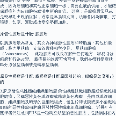
腫瘤是什麼 另外，腫瘤的成長、侵襲性及轉移需仰賴血管生
成，因為癌細胞和其他正常細胞一樣，需要血液的供給，才能確
保腫瘤的內皮細胞持續滋生新的血管。 頭痛：是腦瘤最常見或
是較早期出現的症狀，通常是早晨特別痛，頭痛會因為咳嗽、打
噴嚏、如廁、運動或改變姿勢而加劇。
原發性腫瘤是什麼: 腦腫瘤
以胸腺瘤最為常見，其次為神經源性腫瘤和畸胎瘤：其他如囊
腫，胸內甲狀腺，支氣管囊腫相對少見。 星狀細胞瘤
（Astrocytomas），此種腦瘤可以長在腦部任何地方，容易引發
癲癇和行為改變。 腦瘤長的速度可快可慢，我們亦很難從症狀
區分原發型腦瘤或是轉移型腦瘤。
原發性腫瘤是什麼: 腦腫瘤是什麼原因引起的，腦瘤是怎麼引起
的
3.脾原發性惡性纖維組織細胞瘤 惡性纖維組織細胞瘤或稱纖維細
胞肉瘤，又稱惡性黃色纖維瘤或纖維黃色肉瘤，是由成纖維細
胞、組織細胞及畸形的巨細胞組成，發生於脾被膜或脾小梁纖維
組織的惡性腫瘤稱脾臟原發性惡性纖維組織細胞瘤。 近幾年有
關學者們注意到FHS是一種獨立類型的惡性腫瘤，包括病因在內