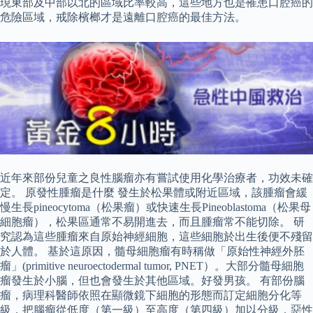
現東部及中部以北的區域比率較高，這些地方也是罹患口腔癌的
危險區域，戒除檳榔才是遠離口腔癌的最佳方法。
近年來部份兒童之良性腦瘤亦有嘗試使用化學治療者，功效未確
定。 原發性腫瘤是什麼 發生於松果體或附近區域，該腫瘤會緩
慢生長pineocytoma（松果瘤）或快速生長Pineoblastoma（松果母
細胞瘤），松果區通常不易開進去，而且腫瘤常不能切除。 研
究認為這些腫瘤來自原始神經細胞，這些細胞於出生後便不殘留
於人體。 基於這原因，髓母細胞瘤有時稱做「原始性神經外胚
瘤」(primitive neuroectodermal tumor, PNET）。大部分髓母細胞
瘤發生於小腦，但也會發生於其他區域。好發男孩。 有部份腦
瘤，病理科醫師依照在顯微鏡下細胞的形態而訂定細胞分化等
級，把腦瘤從低度（第一級）至高度（第四級）加以分級，惡性