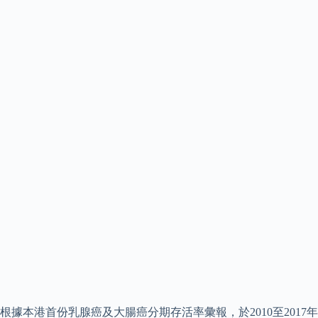
根據本港首份乳腺癌及大腸癌分期存活率彙報，於2010至2017年