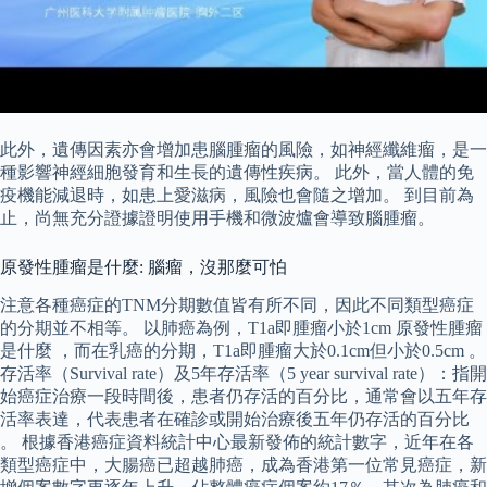
此外，遺傳因素亦會增加患腦腫瘤的風險，如神經纖維瘤，是一
種影響神經細胞發育和生長的遺傳性疾病。 此外，當人體的免
疫機能減退時，如患上愛滋病，風險也會隨之增加。 到目前為
止，尚無充分證據證明使用手機和微波爐會導致腦腫瘤。
原發性腫瘤是什麼: 腦瘤，沒那麼可怕
注意各種癌症的TNM分期數值皆有所不同，因此不同類型癌症
的分期並不相等。 以肺癌為例，T1a即腫瘤小於1cm 原發性腫瘤
是什麼 ，而在乳癌的分期，T1a即腫瘤大於0.1cm但小於0.5cm 。
存活率（Survival rate）及5年存活率（5 year survival rate）：指開
始癌症治療一段時間後，患者仍存活的百分比，通常會以五年存
活率表達，代表患者在確診或開始治療後五年仍存活的百分比
。 根據香港癌症資料統計中心最新發佈的統計數字，近年在各
類型癌症中，大腸癌已超越肺癌，成為香港第一位常見癌症，新