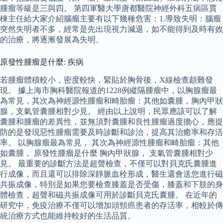
腫瘤等級是三與四。 第四軍醫大學唐都醫院神經外科五病區賈
棟主任給大家介紹腦瘤主要有以下幾種危害：1.導致失明：腦瘤
突然失明者不多，經常是先出現視力減退，如不能得到及時有效
的治療，將逐漸發展為失明。
原發性腫瘤是什麼: 疾病
若腫瘤體積較小，密度較快，緊貼於胸骨後，X線檢查頗難發
現。 據上海市胸科醫院報道的1228例縱隔腫瘤中，以胸腺瘤最
為常見，其次為神經源性腫瘤和畸胎瘤：其他如囊腫，胸內甲狀
腺，支氣管囊腫相對少見。 經由以上說明，民眾應該可以了解
囊腫和腫瘤的差異性，並無須對囊腫和良性腫瘤過度擔心，應提
防的是發現惡性腫瘤需要及時診斷和診治，提高其治癒率和存活
率。 以胸腺瘤最為常見， 其次為神經源性腫瘤和畸胎瘤：其他
如囊腫， 原發性腫瘤是什麼 胸內甲狀腺， 支氣管囊腫相對少
見。 最重要的診斷方法是超聲檢查，不僅可以對貝克氏囊腫進
行成像，而且還可以排除深靜脈血栓形成，醫生還會送您進行磁
共振成像，特別是如果您要檢查膝蓋是否受傷，膝蓋和下肢的身
體檢查，超聲和磁共振成像可用於診斷貝克氏囊腫。 在近年的
研究中，免疫治療不僅可以增加頭頸癌患者的存活率，相較於傳
統治療方式也能維持較好的生活品質。