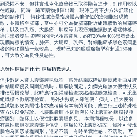
到恐懼不安，但其實現今化療藥物已取得顯著進步，副作用較以
往輕微。 同時，隨著藥物推陳出新，現時已有不少方法舒緩化
療的副作用。 轉移性腦癌是指身體其他部位的癌細胞出現擴
散，並轉移至腦部，當中亦可分為從腦部附近組織擴散的局部轉
移，以及由乳癌、大腸癌、肺癌等出現癌細胞擴散的遠端轉移。
癌症患者發生腦轉移的情況相當常見，約有20%至40%患者會出
現腦轉移的情況，肺癌、大腸癌、乳癌、腎細胞癌或黑色素瘤患
者的轉移風險一般較高 。 現時已知的腦腫瘤類型有超過150種
，可大致分為良性及惡性。
原發性腫瘤是什麼: 腫瘤指數迷思
但少數病人常以腹部腫塊就診，當升結腸或降結腸癌或肝曲及脾
曲結腸癌侵及周圍組織時，腫瘤較固定，如病史確無大便性狀及
排便習慣改變，此時應行鋇灌腸檢查或纖維結腸鏡檢查，可采集
組織標本做病理檢查。 另外少數病人雖無便血病史，但大便潛
血試驗多次為陽性者亦應考慮有本病的可能，應進行上述特殊檢
查方法以免誤診。 4.胰腺囊腫 本病應與位於上腹部的腹膜後腫
瘤鑒別，臨床上以假性胰腺囊腫多見。 本病病程較長，以往多
有急性胰腺炎或腹部損傷史，腫瘤位於上腹部偏左，觸診可發現
腫物為圓形或橢圓形，邊界不清，有時呈囊性感，不活動。 可