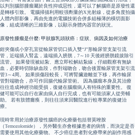
以判別腦部腫瘤屬於良性抑或惡性，還可以了解腦癌是原發性還
是轉移引致。 電腦掃描利用較强劑量的X光射線，從多角度拍攝
人體内部影像，再由先進的電腦技術合併多組極薄的橫切面影
像，組成清晰的三維影像，以顯示身體內器官的狀況。
原發性腫瘤是什麼: 甲狀腺乳頭狀癌：症狀、病因及如何治療
鉗夾傷或小穿孔宜從輸尿管切口插入雙“J”形輸尿管支架引流
管，近端插入腎盂，遠端插入膀胱，7～10 天後經膀胱鏡拔除引
流管。 如果發現被結紮、應立即松解結紮線，仔細觀察有無缺
血，必要時切除缺血段，作對端吻合，吻合後置輸尿管支架引流
管3～4周。 如果損傷段較長，可將腎臟遊離並下移，再作輸尿
管對端吻合，亦可作回腸代輸尿管術。 因為腦瘤本身及其治療
往往造成神經功能受損，復健在腦瘤病人有特殊的重要性。 復
健可能可以自行在家由病人自行完成，也有可能須家人從旁輔
助。 若有肢體癱瘓，則往往須來回醫院進行較專業的復健治
療。
現時常用於治療原發性腦癌的化療藥包括替莫唑胺
（Temozolomide），另外醫生亦會根據患者的病情，而決定是否
需要使用其他化療藥物。 不少癌症患者對化療帶來的副作用感