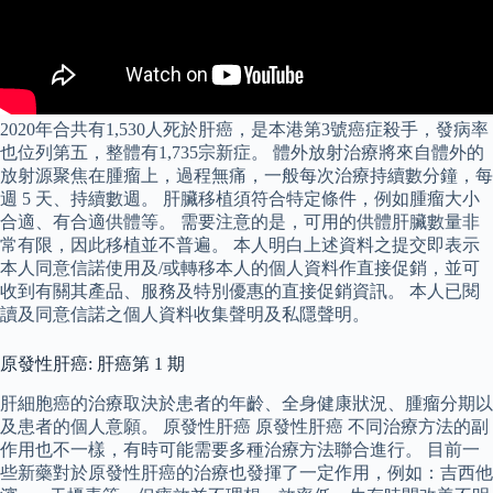
2020年合共有1,530人死於肝癌，是本港第3號癌症殺手，發病率
也位列第五，整體有1,735宗新症。 體外放射治療將來自體外的
放射源聚焦在腫瘤上，過程無痛，一般每次治療持續數分鐘，每
週 5 天、持續數週。 肝臟移植須符合特定條件，例如腫瘤大小
合適、有合適供體等。 需要注意的是，可用的供體肝臟數量非
常有限，因此移植並不普遍。 本人明白上述資料之提交即表示
本人同意信諾使用及/或轉移本人的個人資料作直接促銷，並可
收到有關其產品、服務及特別優惠的直接促銷資訊。 本人已閱
讀及同意信諾之個人資料收集聲明及私隱聲明。
原發性肝癌: 肝癌第 1 期
肝細胞癌的治療取決於患者的年齡、全身健康狀況、腫瘤分期以
及患者的個人意願。 原發性肝癌 原發性肝癌 不同治療方法的副
作用也不一樣，有時可能需要多種治療方法聯合進行。 目前一
些新藥對於原發性肝癌的治療也發揮了一定作用，例如：吉西他