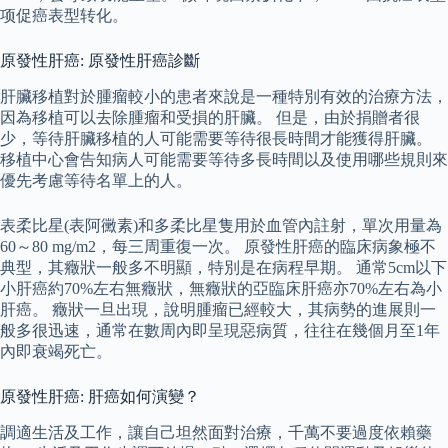
项促癌表型转化。
原發性肝癌: 原發性肝癌診斷
肝臟移植對於腫瘤較小的患者來說是一種特別有效的治療方法，
因為移植可以去除腫瘤和受損的肝臟。 但是，由於捐贈者很
少，等待肝臟移植的人可能需要等待很長時間才能獲得肝臟。
移植中心會告知病人可能需要等待多長時間以及使用哪些規則來
優先考慮等待名單上的人。
表柔比星(表阿黴素)和多柔比星隻用於血管內註射，單次用量為
60～80 mg/m2，每三周重復一次。 原發性肝癌的臨床病象極不
典型，其癥狀一般多不明顯，特別是在病程早期。 通常5cm以下
小肝癌約70%左右無癥狀，無癥狀的亞臨床肝癌亦70%左右為小
肝癌。 癥狀一旦出現，說明腫瘤已經較大，其病勢的進展則一
般多很迅速，通常在數周內即呈現惡病質，往往在幾個月至1年
內即衰竭死亡。
原發性肝癌: 肝癌如何演變？
調適生活及工作，讓自己坦然面對治療，千萬不要過度依賴藥