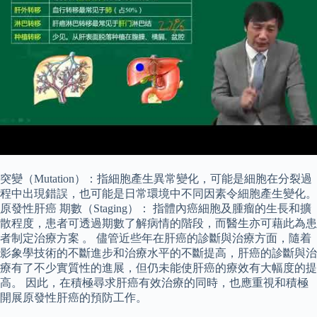
突變（Mutation）：指細胞產生異常變化，可能是細胞在分裂過
程中出現錯誤，也可能是日常環境中不同因素令細胞產生變化。
原發性肝癌 期數（Staging）： 指體內癌細胞及腫瘤的生長和擴
散程度，患者可透過期數了解病情的階段，而醫生亦可藉此為患
者制定治療方案 。 儘管近些年在肝癌的診斷與治療方面，隨着
影象學技術的不斷進步和治療水平的不斷提高，肝癌的診斷與治
療有了不少實質性的進展，但仍未能使肝癌的療效有大幅度的提
高。 因此，在積極尋求肝癌有效治療的同時，也應重視和積極
開展原發性肝癌的預防工作。