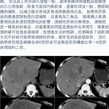
物。 生活及工作步調可放慢一點，選擇各種休閒運動及娛樂使
自己心情放鬆，飲食方面採均衡飲食，盡量吃清淡一點，應限制
鹽的攝取，以減少腹水形成及食道靜脈曲張出血。 如果有肝昏
迷則應適度限制蛋白質攝取，且避免加工食品。 隨著國人飲酒
量增加及飲酒習慣西化的影響，酒精性肝病日漸增加。 酒雖然
是一種美好的食品，但最重要的問題是應如何去享用它，微量的
酒的確可促進血液循環，也增進生活的情調，但酒喝多了或飲酒
方式不好就可能導致酒精性肝病，最常見的就是脂肪肝。 流行
病學研究煙及檳榔合併B型肝炎可使罹患肝癌機會比單一B型肝
炎增加約二倍。