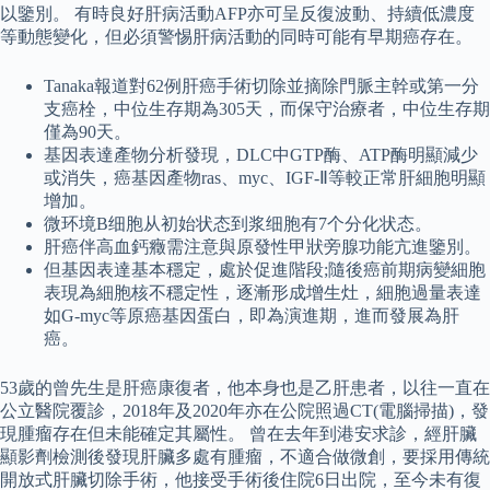
以鑒別。 有時良好肝病活動AFP亦可呈反復波動、持續低濃度
等動態變化，但必須警惕肝病活動的同時可能有早期癌存在。
Tanaka報道對62例肝癌手術切除並摘除門脈主幹或第一分
支癌栓，中位生存期為305天，而保守治療者，中位生存期
僅為90天。
基因表達產物分析發現，DLC中GTP酶、ATP酶明顯減少
或消失，癌基因產物ras、myc、IGF-Ⅱ等較正常肝細胞明顯
增加。
微环境B细胞从初始状态到浆细胞有7个分化状态。
肝癌伴高血鈣癥需注意與原發性甲狀旁腺功能亢進鑒別。
但基因表達基本穩定，處於促進階段;隨後癌前期病變細胞
表現為細胞核不穩定性，逐漸形成增生灶，細胞過量表達
如G-myc等原癌基因蛋白，即為演進期，進而發展為肝
癌。
53歲的曾先生是肝癌康復者，他本身也是乙肝患者，以往一直在
公立醫院覆診，2018年及2020年亦在公院照過CT(電腦掃描)，發
現腫瘤存在但未能確定其屬性。 曾在去年到港安求診，經肝臟
顯影劑檢測後發現肝臟多處有腫瘤，不適合做微創，要採用傳統
開放式肝臟切除手術，他接受手術後住院6日出院，至今未有復