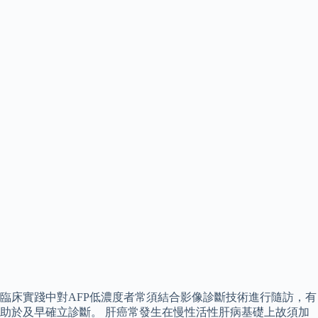
臨床實踐中對AFP低濃度者常須結合影像診斷技術進行隨訪，有
助於及早確立診斷。 肝癌常發生在慢性活性肝病基礎上故須加