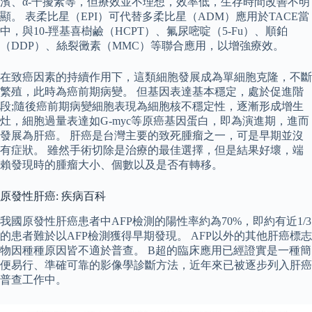
濱、α-干擾素等，但療效並不理想，效率低，生存時間改善不明
顯。 表柔比星（EPI）可代替多柔比星（ADM）應用於TACE當
中，與10-羥基喜樹鹼（HCPT）、氟尿嘧啶（5-Fu）、順鉑
（DDP）、絲裂黴素（MMC）等聯合應用，以增強療效。
在致癌因素的持續作用下，這類細胞發展成為單細胞克隆，不斷
繁殖，此時為癌前期病變。 但基因表達基本穩定，處於促進階
段;隨後癌前期病變細胞表現為細胞核不穩定性，逐漸形成增生
灶，細胞過量表達如G-myc等原癌基因蛋白，即為演進期，進而
發展為肝癌。 肝癌是台灣主要的致死腫瘤之一，可是早期並沒
有症狀。 雖然手術切除是治療的最佳選擇，但是結果好壞，端
賴發現時的腫瘤大小、個數以及是否有轉移。
原發性肝癌: 疾病百科
我國原發性肝癌患者中AFP檢測的陽性率約為70%，即約有近1/3
的患者難於以AFP檢測獲得早期發現。 AFP以外的其他肝癌標志
物因種種原因皆不適於普查。 B超的臨床應用已經證實是一種簡
便易行、準確可靠的影像學診斷方法，近年來已被逐步列入肝癌
普查工作中。