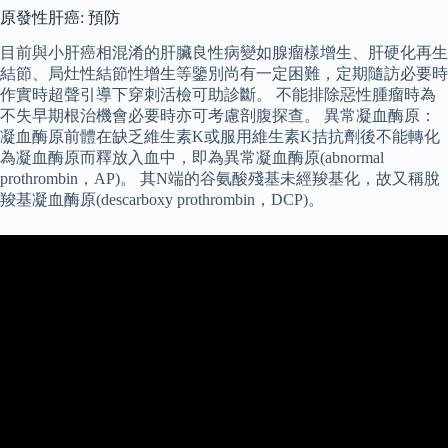
原發性肝癌: 預防
目前與小肝癌相混淆的肝臟良性病變如腺瘤樣增生、肝硬化再生
結節、局灶性結節性增生等鑒別尚有一定困難，定期隨訪必要時
作實時超聲引導下穿刺活檢可助診斷。 不能排除惡性腫瘤時為
不失早期根治機會必要時亦可考慮剖腹探查。 異常凝血酶原：
凝血酶原前體在缺乏維生素K或服用維生素K拮抗劑後不能轉化
為凝血酶原而釋放入血中，即為異常凝血酶原(abnormal
prothrombin，AP)。 其N端的谷氨酸殘基未經羧基化，故又稱脫
羧基凝血酶原(descarboxy prothrombin，DCP)。