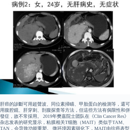
肝癌的診斷可用超聲波、同位素掃瞄、甲胎蛋白的檢測等，還可
用腹腔鏡、肝穿刺、剖腹探查等方法，但這些方法有侷限性和併
發症，故不常採用。 2019年樊嘉院士团队在《Clin Cancer Res》
杂志发表的研究显示，粘膜相关T细胞（MAIT）类似于TAM、
TAN，会导致功能重塑。 微环境因素驯化下，MAIT由抗癌表型