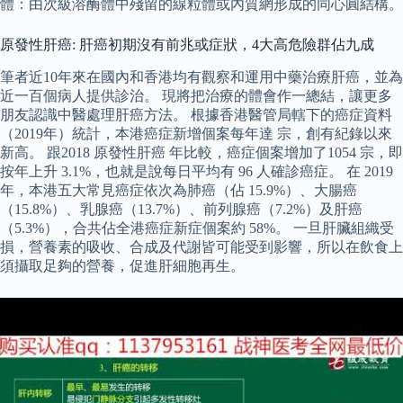
體：由次級溶酶體中殘留的線粒體或內質網形成的同心圓結構。
原發性肝癌: 肝癌初期沒有前兆或症狀，4大高危險群佔九成
筆者近10年來在國內和香港均有觀察和運用中藥治療肝癌，並為
近一百個病人提供診治。 現將把治療的體會作一總結，讓更多
朋友認識中醫處理肝癌方法。 根據香港醫管局轄下的癌症資料
（2019年）統計，本港癌症新增個案每年達 宗，創有紀錄以來
新高。 跟2018 原發性肝癌 年比較，癌症個案增加了1054 宗，即
按年上升 3.1%，也就是說每日平均有 96 人確診癌症。 在 2019
年，本港五大常見癌症依次為肺癌（佔 15.9%）、大腸癌
（15.8%）、乳腺癌（13.7%）、前列腺癌（7.2%）及肝癌
（5.3%），合共佔全港癌症新症個案約 58%。 一旦肝臟組織受
損，營養素的吸收、合成及代謝皆可能受到影響，所以在飲食上
須攝取足夠的營養，促進肝細胞再生。