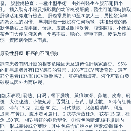
發。 腹腔鏡檢查：一種小型手術，由外科醫生在腹部開切小
孔，插入裝有小燈及攝影機的幼管檢視肝臟，醫生可能同時抽取
肝臟活組織進行檢查。 肝癌常見於50至70歲人士，男性發病率
約為女性的四倍。 早期肝癌一般沒有任何病徵，其後出現的徵
狀包括右上腹疼痛、發燒、皮膚及眼睛泛黃、腹部腫脹、小便呈
茶色而大便呈淺灰色、食慾不振、噁心、體重下降、疲倦及虛
弱，實際病徵因人而異。
原發性肝癌: 肝癌的不同期數
詢問患者有關肝癌的相關危險因素及遺傳性肝病家族史。 95%
的肝癌患者具有HBV感染的背景，10%有HCV感染背景，還有
部分患者HBV和HCV重疊感染。 肝癌組織壞死、液化可致自發
破裂或因外力而破裂。
[臨床表現] 發熱、口渴，脅下腫塊、黃疽加深、鼻衄、皮膚、瘀
斑，大便秘結、小便短赤，舌質紅，苔黃，脈弦數。 6 薄荷紅糖
飲：薄荷 15 克，紅糖 60 克。 可代茶飲，此藥膳清熱，利溫、
退黃;有黃疸、腹水者可選用。 2 茯苓清蒸桂魚：茯苓 15 克，桂
魚 150 克。 相對特征的亞微變化：①假包涵體;胞核不規則內
陷，形成囊袋或分葉狀，其中包羅含細胞器的胞漿;②髓樣小