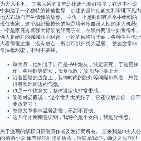
为大风不平。 其实大风的文笔远比唐七要好得多，在这本小说
中构建了一个独特的神仙世界，讲述的是神仙衡文和宋珧下凡为
他人布劫而产生情愫的故事。 主角一个是时间有名杀手组织的
现任当家，这个组织最擅长的就是培养冷血没人性的杀人机器;
一个是家庭有着强大背景的经商子弟，在黑白两道中如鱼得水。
俩人是绝对的强强联手组合，小说的风格很华丽，各种争斗也让
人看得很过瘾，没有虐点，所以可以归类为温馨。 整篇文章非
常温馨甜蜜，不甜不要钱。
重生后，他知道了自己是书中炮灰，注定要死，于是更加
作，各种欺男霸女，报复仇敌，放飞内心要上天。
沿着围墙的道路上，装饰时尚的路灯等间隔排列着，总觉
得有欧洲周边的气氛。
也是一个快穿文，整体设定也非常带感。
黎昭对晏庭说：“这个世界太美好了，它还没放弃你，你不
要放弃它！
整篇文章非常温馨甜蜜，不甜不要钱。
这几年才刚刚意识到，我特么是个女的，我是异性恋。
关于漫画的版权归原漫画作者及发行商所有。 原来我是bl主人公
的弟弟小说 如有侵犯到您的版权，请联系我们，确认之后立即