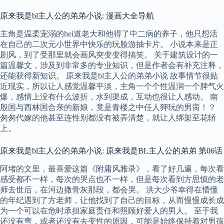
原来我是bl主人公的弟弟小说: 漫画大全导航
主角是温柔宠溺的hei道老大和他得了中二病的养子，他只想活
在自己的二次元小世界中快乐的玩脸游抽卡片。 小说本来是正
剧风，到了受那里就会画风突变变得搞笑。 关于建筑设计的一
篇温馨文，涉及到非常多的专业知识，但是作者会有补充注释，
还能获得新知识。 原来我是bl主人公的弟弟小说 故事情节很贴
近现实，所以让人感觉温馨平淡，主角一个个性温润一个脾气火
爆，感情上没有什么波折，水到渠成，互动也很让人感动。 南
殷国与西林国合亲的新娘，竟是青楼之中任人狎玩的男脔！？
匆匆代嫁的他甚至连性别都没有被弄清楚，就让人绑架至花轿
上。
原来我是bl主人公的弟弟小说: 原来我是BL主人公的弟弟 第06话
阿堵的文里，最喜爱这篇《附庸风雅录》，看了好几遍，每次看
感受都不一样，每次的哭点也不一样，但是每次看到方思慎的老
师去世后，在河边撒骨灰那段，都会哭。 洪大少爷幸得在懵懂
的年纪遇到了方老师，让他找到了自己的目标，从而慢慢成长成
为一个可以在危时承担家庭责任和照顾好爱人的男人。 至于我
还没有弯，或者还没有去变性的原因，可能是始终保持着对男孩