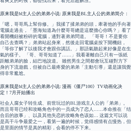
看爽文的时候，都会找出来，看完后超解压。
原来我是bl主人公的弟弟小说: 原来我是BL主人公的弟弟简介：
「嗯，哥哥馬上幫你修。」我揉了揉弟弟的頭，牽著他的手向著
電腦走過去，「墨海知道為什麼哥哥總是這麼擔心你嗎？」看了
看開機鈕被粉碎的電腦，邊對著弟弟問道。 「哥哥！不是要你
自己去查嗎？」弟弟站起身來，然後走回電腦桌按下開機鈕，
「等你了解了以後我才會跟你講話。」那語氣聽起來好像是在生
氣的樣子。 「哥、哥哥知道了……」我看著離自己只有一張紙
距離弟弟的臉，結巴地說道。 雖然男生之間都會玩互碰對方下
身的下流遊戲，但被自己最疼愛的弟弟「主動引導」還是讓我覺
得非常尷尬。
原来我是bl主人公的弟弟小说: 漫画《僵尸100》TV动画化决
定！7月开始播出
社会人腐女子转生成、前世玩过的BL游戏主人公的「弟弟」。
而且哥哥已经和攻略角色中的一员成为了恋人……本命推在「结
合后的故事」、以及其他失恋的攻略角色该如… 这篇文可以说
是高干斗争最爱之一，看第一遍的时候，觉得感情有点慢热，但
是里面的情节是真的精彩，会看的停不下来。