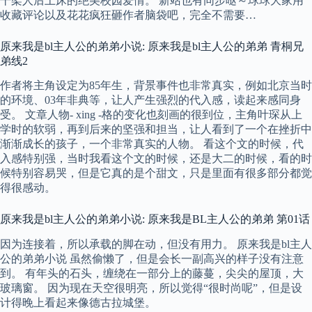
干架人后上床的绝美校园爱情。 新站也有同步哒～球球大家用
收藏评论以及花花疯狂砸作者脑袋吧，完全不需要…
原来我是bl主人公的弟弟小说: 原来我是bl主人公的弟弟 青桐兄
弟线2
作者将主角设定为85年生，背景事件也非常真实，例如北京当时
的环境、03年非典等，让人产生强烈的代入感，读起来感同身
受。 文章人物- xing -格的变化也刻画的很到位，主角叶琛从上
学时的软弱，再到后来的坚强和担当，让人看到了一个在挫折中
渐渐成长的孩子，一个非常真实的人物。 看这个文的时候，代
入感特别强，当时我看这个文的时候，还是大二的时候，看的时
候特别容易哭，但是它真的是个甜文，只是里面有很多部分都觉
得很感动。
原来我是bl主人公的弟弟小说: 原来我是BL主人公的弟弟 第01话
因为连接着，所以承载的脚在动，但没有用力。 原来我是bl主人
公的弟弟小说 虽然偷懒了，但是会长一副高兴的样子没有注意
到。 有年头的石头，缠绕在一部分上的藤蔓，尖尖的屋顶，大
玻璃窗。 因为现在天空很明亮，所以觉得“很时尚呢”，但是设
计得晚上看起来像德古拉城堡。