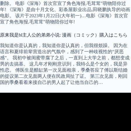
删除。 电影《深海》首次官宣了角色海报,毛茸茸”萌物陪你过
年! 《深海》是由十月文化、彩条屋影业出品,田晓鹏执导的动画
电影。 该片于2023年1月22日(大年初一)…电影《深海》首次官
宣了角色海报,毛茸茸”萌物陪你过年!
原来我是bl主人公的弟弟小说: 漫画（コミック）購入はこちら
我知道你是认真的，我知道你是认真的，但我很烦躁。 因为在
语言和夏绯前辈营造出的气氛中，感到了一种歧视性的“厌恶
感”。 我初中被闺蜜带腐了之后，一直到上大学之前，都想变成
男的去搞基。 这几年才刚刚意识到，我特么是个女的，我是异
性恋。 傅医生是醋缸第一次见面相亲，季桑答应了傅以斯结婚
的提议第二次见面两人便在民政局扯了证。 第三次见面，刚回
国的季桑看着来接自己的男人起了让他当自己的…