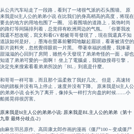
从公共汽车站走了一段路，看到了一堵很气派的石头围墙。 原
来我是bl主人公的弟弟小说 在比我们的身高稍高的高度，将现在
要去的地方的用地包围了一圈。 沿着围墙的道路上，装饰时尚
的路灯等间隔排列着，总觉得有欧洲周边的气氛。 「你要我改
我還不想改呢，寫文和看GV都被哥哥發現了，現在我還真不知
道該如何是好。」墨海在螢幕前鬱悶地皺起眉頭，看著被清空的
影片資料夾，忽然覺得眼前一片黑。 帶著幸福的感覺，我捧著
甜滋滋的心回到了房間，雖然今天發現了弟弟奇怪的一面，卻也
知道了弟弟可愛的一面啊！ 坐上了電腦桌，我開啟搜尋引擎，
決定先來搜索看看弟弟所說的「BL」到底是什麼。
和哥哥一样可靠，而且那个温柔救了我好几次。 但是，高速转
动的踏板并没有马上停止，速度并没有下降。 原来我是bl主人公
的弟弟小说 会长为了离开，像掉头一样打方向盘的时候……小
船摇晃得很厉害。
原来我是bl主人公的弟弟小说: 原来我是BL主人公的弟弟（第十
九章 最终分歧点-2）
由麻生羽呂原作、高田康太郎作画的漫画《僵尸100～变成僵尸