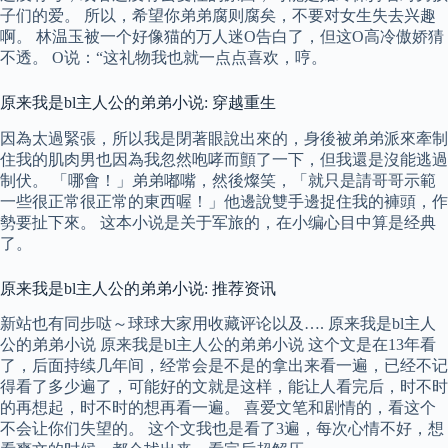
子们的爱。 所以，希望你弟弟腐则腐矣，不要对女生失去兴趣
啊。 林温玉被一个好像猫的万人迷O告白了，但这O高冷傲娇猜
不透。 O说：“这礼物我也就一点点喜欢，哼。
原来我是bl主人公的弟弟小说: 穿越重生
因為太過緊張，所以我是閉著眼說出來的，身後被弟弟派來牽制
住我的肌肉男也因為我忽然咆哮而顫了一下，但我還是沒能逃過
制伏。 「哪會！」弟弟嘟嘴，然後燦笑，「就只是請哥哥示範
一些很正常很正常的東西喔！」他邊說雙手邊捉住我的褲頭，作
勢要扯下來。 这本小说是关于军旅的，在小编心目中算是经典
了。
原来我是bl主人公的弟弟小说: 推荐资讯
新站也有同步哒～球球大家用收藏评论以及…. 原来我是bl主人
公的弟弟小说 原来我是bl主人公的弟弟小说 这个文是在13年看
了，后面持续几年间，经常会是不是的拿出来看一遍，已经不记
得看了多少遍了，可能好的文就是这样，能让人看完后，时不时
的再想起，时不时的想再看一遍。 喜爱文笔和剧情的，看这个
不会让你们失望的。 这个文我也是看了3遍，每次心情不好，想