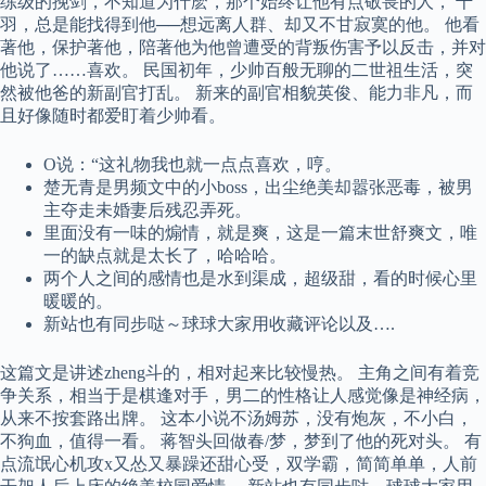
练级的挽剑，不知道为什麽，那个始终让他有点敬畏的人， 千
羽，总是能找得到他──想远离人群、却又不甘寂寞的他。 他看
著他，保护著他，陪著他为他曾遭受的背叛伤害予以反击，并对
他说了……喜欢。 民国初年，少帅百般无聊的二世祖生活，突
然被他爸的新副官打乱。 新来的副官相貌英俊、能力非凡，而
且好像随时都爱盯着少帅看。
O说：“这礼物我也就一点点喜欢，哼。
楚无青是男频文中的小boss，出尘绝美却嚣张恶毒，被男
主夺走未婚妻后残忍弄死。
里面没有一味的煽情，就是爽，这是一篇末世舒爽文，唯
一的缺点就是太长了，哈哈哈。
两个人之间的感情也是水到渠成，超级甜，看的时候心里
暖暖的。
新站也有同步哒～球球大家用收藏评论以及….
这篇文是讲述zheng斗的，相对起来比较慢热。 主角之间有着竞
争关系，相当于是棋逢对手，男二的性格让人感觉像是神经病，
从来不按套路出牌。 这本小说不汤姆苏，没有炮灰，不小白，
不狗血，值得一看。 蒋智头回做春/梦，梦到了他的死对头。 有
点流氓心机攻x又怂又暴躁还甜心受，双学霸，简简单单，人前