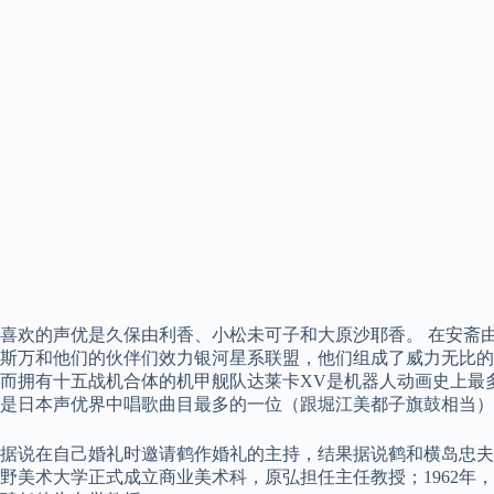
喜欢的声优是久保由利香、小松未可子和大原沙耶香。 在安斋
斯万和他们的伙伴们效力银河星系联盟，他们组成了威力无比的
而拥有十五战机合体的机甲舰队达莱卡XV是机器人动画史上最多
是日本声优界中唱歌曲目最多的一位（跟堀江美都子旗鼓相当）
据说在自己婚礼时邀请鹤作婚礼的主持，结果据说鹤和横岛忠夫的
野美术大学正式成立商业美术科，原弘担任主任教授；1962年