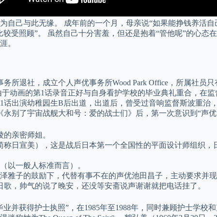
与此无缘。 成年前的一个月，母亲说“如果能挣钱养活自己的话，你
较受照顾”。 虽然自己十分害羞，但还是抱着“管他呢”的心态在
生涯。
务所退社，成立个人声优事务所Wood Park Office，所属
由于动画的第1话录音正好与自身看护学校的毕业典礼重合，在
》第1话出演幼稚园生B后出道，出道后，曾受过音响监督斯波重
《永别了宇宙战舰大和号：爱的战士们》后，第一次意识到“声优
绫的亲密师姐。
（简称日宣美），这是战后日本第一个全国性的平面设计师组织
好（以一般人标准而言）。
野泽雅子的鼓励下，代替有事不在的声优池田昌子，主动要求并
日歌，帅气的说了晚安，还没等安斋说声谢谢就把电话挂了。
业并获得护士执照”，在1985年至1988年，同时兼顾护士学