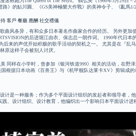
e Queen of The Seiyū。 鶴弘美（1960年3月29
瑪、《橙路》的鮎川圓、《GS美神極樂大作戰》的美神令子、《亂馬1
接待 客戶 餐廳 應酬 社交禮儀
歌曲风各异，有和众多日本著名作曲家合作的经历。 另外更加
VISION的后进堀江由衣、保志总一朗作词。 1990年代日本
也成为后来的声优开始积极的歌手活动的契机之一。 尤其是在『乱
林原这样子会被别人讨厌。
弘美 同样在小学时，曾参加《银河铁道999》相关的活动，在
美国根据日本动画《百兽王》与《机甲舰队达莱卡XV》剪辑成的
设计是一种服务；作为多个平面设计组织的发起者和领导者，他
计实践、设计组织、设计教育，他编织出一个影响日本平面设计进