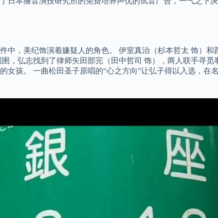
本播音演技研究所的免费培养声优的试音广告，一气之下决定应募。
件中，美纪饰演着嫌疑人的角色。 伊室真治（杉本哲太 饰）和
囹圉，弘志找到了律师矢田部完（田中哲司 饰），两人联手寻觅
一曲松田圣子原唱的“心之方向”让弘子得以入选，在名为“Chanpag