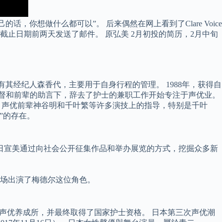
想做什么都可以”。 后来偶然在网上看到了Clare Voice
截止日期前两天发送了邮件。 原弘美 2月初投的简历，2月中旬
社员只有其经纪人森香代，主要用于自身行程的管理。 1988年，获得自
监督和前辈的助言下，辞去了护士的兼职工作开始专注于声优业。
治，声优前辈神谷明和千叶繁等许多演技上的指导，特别是千叶
”的存在。
，日宣美通过向社会公开征集作品和举办展览的方式，挖掘众多新
现场出演了梅德尔这位角色。
校和声优养成所，并最终取得了国家护士资格。 日本第三次声优潮