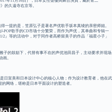
日－2017年11月16日），日本女性聲優與舞台演員，屬於青二
/2》的久遠寺右京等。
值得一提的是，笠原弘子是著名声优歌手坂本真绫的亲密师姐。
的J-POP歌手的CD市场十分繁荣，而作为声优，其单曲和专辑一
马1/2』等的活动中，对于同作者高桥留美子的作品「福星小子」
野泽雅子的鼓励下，代替有事不在的声优池田昌子，主动要求并现场
动画。
是日宣美和日本设计中心的核心人物；作为设计教育者，他在武
程的网络，堪称是日本平面设计的塑造者。