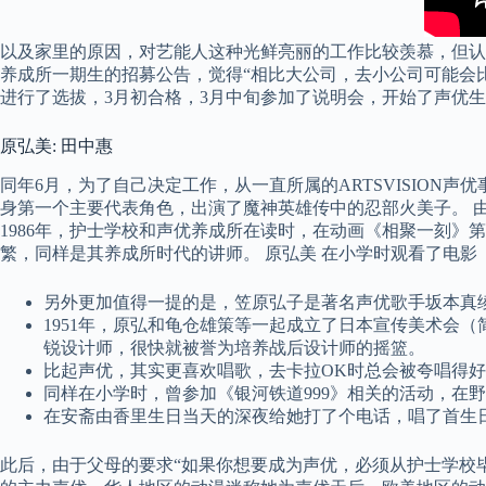
以及家里的原因，对艺能人这种光鲜亮丽的工作比较羡慕，但认为自己
养成所一期生的招募公告，觉得“相比大公司，去小公司可能会比
进行了选拔，3月初合格，3月中旬参加了说明会，开始了声优
原弘美: 田中惠
同年6月，为了自己决定工作，从一直所属的ARTSVISION声优事
身第一个主要代表角色，出演了魔神英雄传中的忍部火美子。 
1986年，护士学校和声优养成所在读时，在动画《相聚一刻
繁，同样是其养成所时代的讲师。 原弘美 在小学时观看了电影
另外更加值得一提的是，笠原弘子是著名声优歌手坂本真
1951年，原弘和龟仓雄策等一起成立了日本宣传美术会
锐设计师，很快就被誉为培养战后设计师的摇篮。
比起声优，其实更喜欢唱歌，去卡拉OK时总会被夸唱得
同样在小学时，曾参加《银河铁道999》相关的活动，在
在安斋由香里生日当天的深夜给她打了个电话，唱了首生
此后，由于父母的要求“如果你想要成为声优，必须从护士学校毕