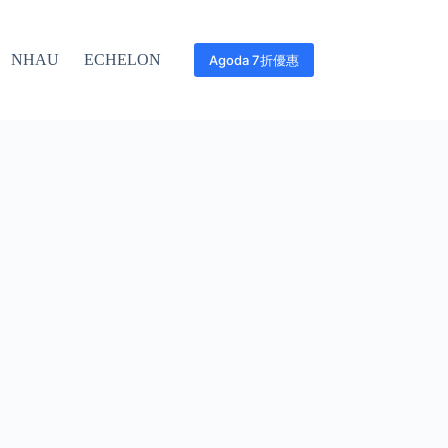
NHAU
ECHELON
Agoda 7折優惠