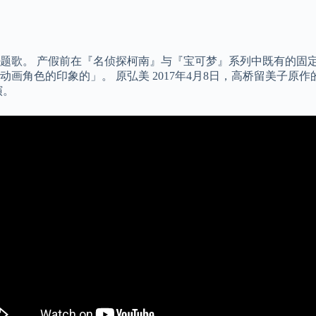
题歌。 产假前在『名侦探柯南』与『宝可梦』系列中既有的固定
画角色的印象的」。 原弘美 2017年4月8日，高桥留美子原
演。