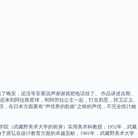
了晚安，还没等安斋说声谢谢就把电话挂了。 作品讲述吉斯、
还来到阿拉斯星球，和阿劳拉公主一起，打击邪恶，捍卫正义。
历，在日本方面素有“声优界的歌姬”之称的声优，不完全统计她
学院（武藏野美术大学的前身）实用美术科教授；1952年，武藏
于原弘在设计教育方面的卓越贡献，1981年，武藏野美术大学