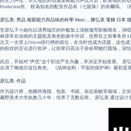
的主力声优，华人地区的动漫迷称她为声优天后，欧美地区的动漫迷称她为Th
Production所。 較為知名的配音作品有《七龍珠》的布爾
原弘美: 男品 複眼能力與品味的科學 More… 陳弘美 電梯 日本 
笠原弘子小姐向以清秀端庄的外貌加上清丽澈亮歌喉闻名，演唱
林原常在动画的主题歌及角色歌曲中作词，也帮在之前事务所ARTS
次又一次登上Oricon排行榜的前位，在当时也成为话题，这
的粉丝的言论进行批评，让前辈日高法子拚命帮她打圆场，深怕
此后，开始对“声优”这个职业产生兴趣，并决定开始发展。 原
出演了梅德尔这位角色。 《战神金刚：宇宙的保护神》最初是
原弘美: 作品
作为设计师，他横跨海报、包装、书籍、杂志装帧等领域，主张
藏野美术大学执教几十年，培养了无数后辈。 原弘美 通过设