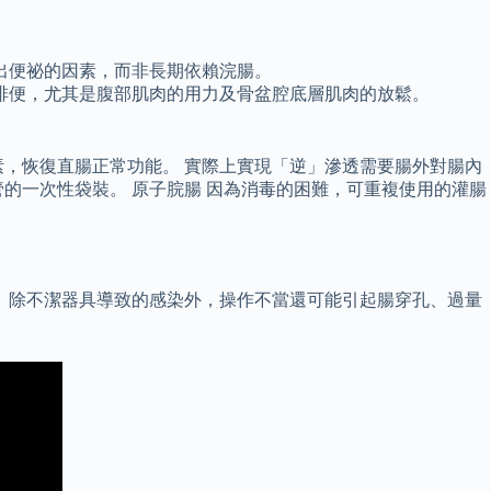
出便祕的因素，而非長期依賴浣腸。
排便，尤其是腹部肌肉的用力及骨盆腔底層肌肉的放鬆。
素，恢復直腸正常功能。 實際上實現「逆」滲透需要腸外對腸內
的一次性袋裝。 原子脘腸 因為消毒的困難，可重複使用的灌腸
 除不潔器具導致的感染外，操作不當還可能引起腸穿孔、過量