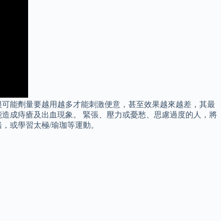
很可能劑量要越用越多才能刺激便意，甚至效果越來越差，其最
造成痔瘡及出血現象。 緊張、壓力或憂愁、思慮過度的人，將
，或學習太極/瑜珈等運動。