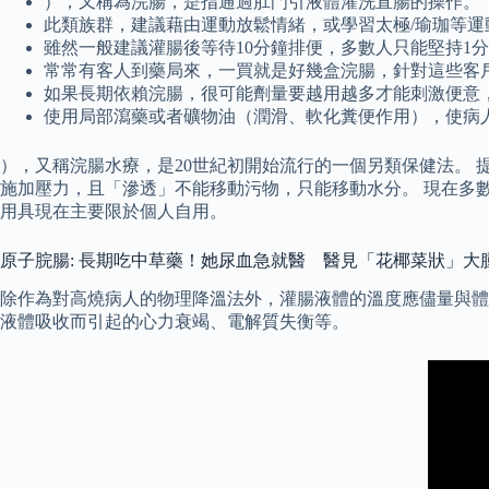
），又稱為浣腸，是指通過肛門引液體灌洗直腸的操作。
此類族群，建議藉由運動放鬆情緒，或學習太極/瑜珈等運
雖然一般建議灌腸後等待10分鐘排便，多數人只能堅持1
常常有客人到藥局來，一買就是好幾盒浣腸，針對這些客
如果長期依賴浣腸，很可能劑量要越用越多才能刺激便意
使用局部瀉藥或者礦物油（潤滑、軟化糞便作用），使病
），又稱浣腸水療，是20世紀初開始流行的一個另類保健法。
施加壓力，且「滲透」不能移動污物，只能移動水分。 現在多
用具現在主要限於個人自用。
原子脘腸: 長期吃中草藥！她尿血急就醫 醫見「花椰菜狀」大
除作為對高燒病人的物理降溫法外，灌腸液體的溫度應儘量與體
液體吸收而引起的心力衰竭、電解質失衡等。