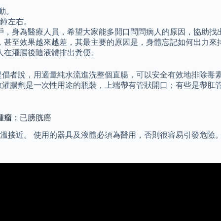
動。
分鐘左右。
戶，身為醫療人員，希望大家能多開口問問病人的原因，協助找
，甚至效果越來越差，其最主要的原因是，身體忘記如何出力來
人在灌腸後隨液體排出糞便。
 提倡者說，用適量純水流進洗整個直腸，可以安全有效地排除毒
數灌腸劑是一次性用途的瓶裝，上端帶有管狀開口；有些是帶肛管
腫瘤：已膀胱癌
溫接近。 使用的器具及液體必須為醫用，否則很容易引發危險。