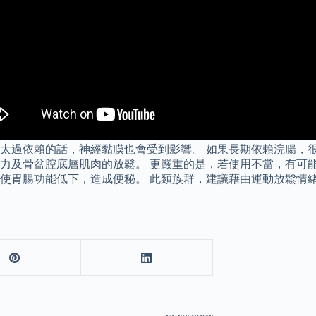
太過依賴的話，神經黏膜也會受到影響。 如果長期依賴浣腸，
力及骨盆腔底層肌肉的放鬆。 更嚴重的是，若使用不當，有可能
使胃腸功能低下，造成便秘。 此類族群，建議藉由運動放鬆情緒