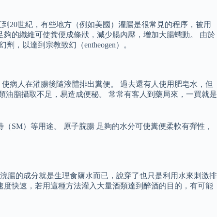
到20世紀，有些地方（例如美國）灌腸是很常見的程序，被用
足夠的纖維可使糞便成條狀，減少腸內壓，增加大腸蠕動。 由於
，以達到宗教致幻（entheogen）。
使病人在灌腸後隨液體排出糞便。 過去還有人使用肥皂水，但
類油脂攝取不足，易造成便秘。 常常有客人到藥局來，一買就是
（SM）等用途。 原子脘腸 足夠的水分可使糞便柔軟有彈性，
通浣腸的成分就是生理食鹽水而已，說穿了也只是利用水來刺激排
速度快速，若用這種方法灌入大量酒類達到醉酒的目的，有可能