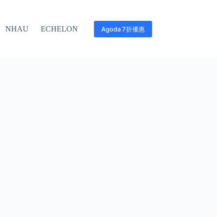
NHAU
ECHELON
Agoda 7折優惠