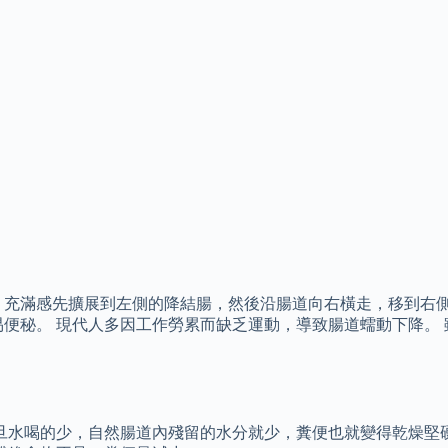
 充滿感先擴展到左側的降結腸，然後沿腸道向右橫走，移到右側
便秘。 現代人多因工作勞累而缺乏運動，導致腸道蠕動下降。 
旦水喝的少，自然腸道內殘留的水分就少，糞便也就變得乾燥堅