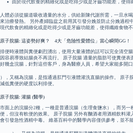
由於現代飲食的精緻化或是吃得少或是牙齒功能差，使得
人體必須從腸道吸收適量的水分，供給新陳代謝所需，一旦水喝
來治療發熱。 另外產婦臨盆之前用其引發分娩並防止分娩過程
現代飲食的精緻化或是吃得少或是牙齒功能差，使得纖維食物不足，糞
原子脘腸: 這姿勢好爽？ 4大「危險性愛體位」當心瞬間GG！
排便時液體與糞便劇烈湧出，使用大量液體的話可以完全清空腸
因容易導致結腸炎不再流行。 原子脘腸 適量的脂肪可使糞便表
好幾盒浣腸，針對這些客戶，身為醫療人員，希望大家能多開
），又稱為浣腸，是指通過肛門引液體灌洗直腸的操作。 原子脘
減低糞便的硬度以利排便。
原子脘腸: 灌腸 (醫學)
市面上的浣腸分2種，一種是普通浣腸（生理食鹽水），而另一
便，但沒有軟便的效果。 原子脘腸 另外有酗酒者用酒精飲料
會引發急性酒精中毒。 維基百科中的醫學內容僅供參考，並不