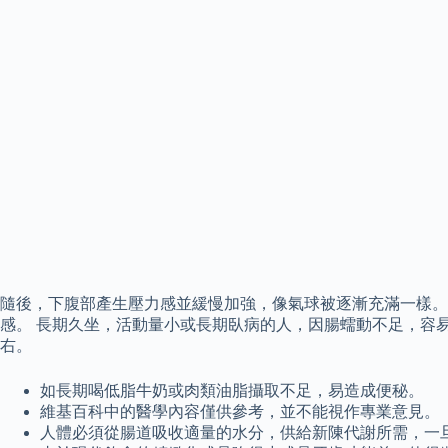
隨後，下腹部產生壓力感並緩慢加強，像氣球被逐漸充滿一樣。
感。 長期久坐，活動量小或長期臥病的人，因腸蠕動不足，容易
右。
如長期喝低脂牛奶或肉類油脂攝取不足，易造成便秘。
維基百科中的醫學內容僅供參考，並不能視作專業意見。
人體必須從腸道吸收適量的水分，供給新陳代謝所需，一