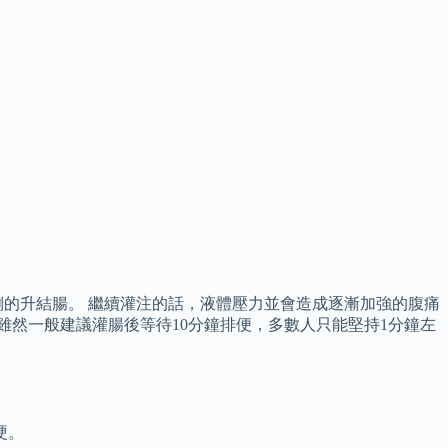
的升結腸。 繼續灌注的話，液體壓力並會造成逐漸加強的腹痛
雖然一般建議灌腸後等待10分鐘排便，多數人只能堅持1分鐘左
硬。