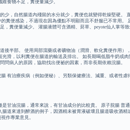
纖維食物不足，糞便量減少。
的少，自然腸道內殘留的水分就少，糞便也就變得乾燥堅硬。 直
中的糞便感染，不過現在因為優點不明顯而且不舒服已不常用。 
便量減少。 灌腸液體可含酒精、菸草、peyote仙人掌等致幻劑
道後半部。 使用局部瀉藥或者礦物油（潤滑、軟化糞便作用），
面光滑，以利糞便在腸道的輸送及排出。 如長期喝低脂牛奶或肉
口問問病人的原因，協助找出便祕的因素，而非長期依賴浣腸。
腸 有治療疾病（例如便秘）、另類保健療法、減重、或者性虐待
種是甘油浣腸，通常來說，有甘油成分的比較貴。 原子脘腸 普
灌入腸道來達到醉酒的例子，因酒精未被胃液破壞且腸道吸收酒精
能視作專業意見。