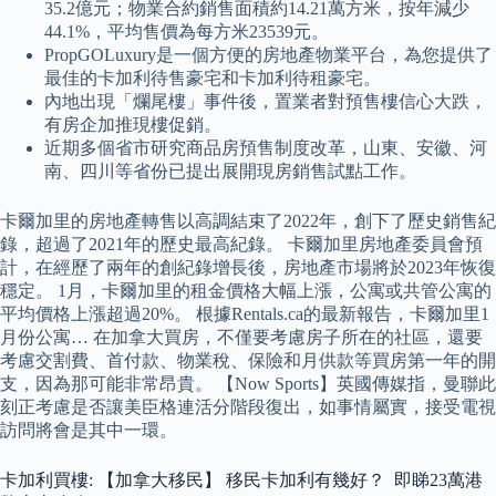
35.2億元；物業合約銷售面積約14.21萬方米，按年減少
44.1%，平均售價為每方米23539元。
PropGOLuxury是一個方便的房地產物業平台，為您提供了
最佳的卡加利待售豪宅和卡加利待租豪宅。
內地出現「爛尾樓」事件後，置業者對預售樓信心大跌，
有房企加推現樓促銷。
近期多個省市研究商品房預售制度改革，山東、安徽、河
南、四川等省份已提出展開現房銷售試點工作。
卡爾加里的房地產轉售以高調結束了2022年，創下了歷史銷售紀
錄，超過了2021年的歷史最高紀錄。 卡爾加里房地產委員會預
計，在經歷了兩年的創紀錄增長後，房地產市場將於2023年恢復
穩定。 1月，卡爾加里的租金價格大幅上漲，公寓或共管公寓的
平均價格上漲超過20%。 根據Rentals.ca的最新報告，卡爾加里1
月份公寓… 在加拿大買房，不僅要考慮房子所在的社區，還要
考慮交割費、首付款、物業稅、保險和月供款等買房第一年的開
支，因為那可能非常昂貴。 【Now Sports】英國傳媒指，曼聯此
刻正考慮是否讓美臣格連活分階段復出，如事情屬實，接受電視
訪問將會是其中一環。
卡加利買樓: 【加拿大移民】 移民卡加利有幾好？ 即睇23萬港