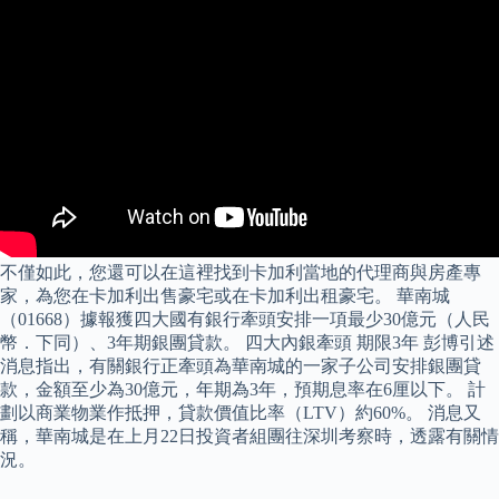
不僅如此，您還可以在這裡找到卡加利當地的代理商與房產專
家，為您在卡加利出售豪宅或在卡加利出租豪宅。 華南城
（01668）據報獲四大國有銀行牽頭安排一項最少30億元（人民
幣．下同）、3年期銀團貸款。 四大內銀牽頭 期限3年 彭博引述
消息指出，有關銀行正牽頭為華南城的一家子公司安排銀團貸
款，金額至少為30億元，年期為3年，預期息率在6厘以下。 計
劃以商業物業作抵押，貸款價值比率（LTV）約60%。 消息又
稱，華南城是在上月22日投資者組團往深圳考察時，透露有關情
況。