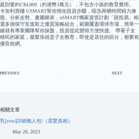
庭則要約C$4,800（約港幣3萬元），不包含小孩的教育費用。
卡加利買樓 USMART幫你簡化投資步驟，唔洗再晒時間精力揀
股、分析走勢、畫圖睇表，uSMART獨家資管計劃「跟投易」精
選多個保守至進取之優質策略組合，範圍覆蓋環球市場，簡單一
鍵就有專業團隊幫你操盤，投資從此變得方便快捷。 帶著子女
移民的家庭，最緊張就是子女教育，即使是居住的區分，都要有
優良校網。
PREVIOUS
NEXT
相關文章
乳[year]詳細懶人包!（震驚真相）
May 28, 2023