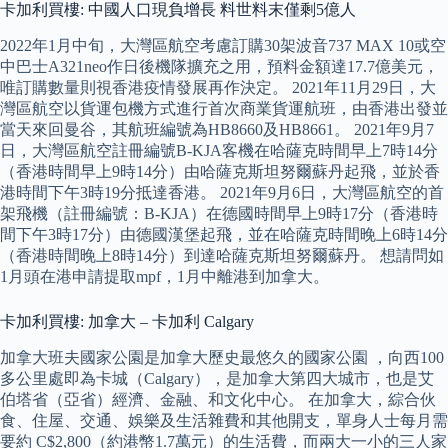
卡加利買樓: 中國人口現負增長 料世料末僅剩5億人
2022年1月中旬，大灣區航空考慮訂購30架波音737 MAX 10或空
中巴士A321neo作日後機隊擴充之用，預料金額達17.7億美元，
唯訂購數量則視香港疫情發展再作決定。 2021年11月29日，大
灣區航空以貨運包機方式進行首次商業貨運航班，由香港出發並
當天來回曼谷，其航班編號為HB8660及HB8661。 2021年9月7
日，大灣區航空註冊編號B-KJA客機在哈薩克時間早上7時14分
（香港時間早上9時14分）由哈薩克斯坦努爾蘇丹起飛，並於香
港時間下午3時19分抵達香港。 2021年9月6日，大灣區航空的首
架飛機（註冊編號：B-KJA）在德國時間早上9時17分（香港時
間下午3時17分）由德國漢堡起飛，並在哈薩克時間晚上6時14分
（香港時間晚上8時14分）到達哈薩克斯坦努爾蘇丹。 想請問如
1月頭在港申請提取mpf，1月中離港到加拿大。
卡加利買樓: 加拿大 – 卡加利 Calgary
加拿大班夫國家公園是加拿大歷史最悠久的國家公園 ，向西100
多公里處即為卡城（Calgary），是加拿大第四大城市，也是艾
伯塔省（亞省）經濟、金融、和文化中心。 在加拿大，綜合伙
食、住屋、交通、娛樂及生活雜費和其他開支，單身人士每月需
要約 C$2,800（約港幣1.7萬元）的生活費，而兩大一小的三人家