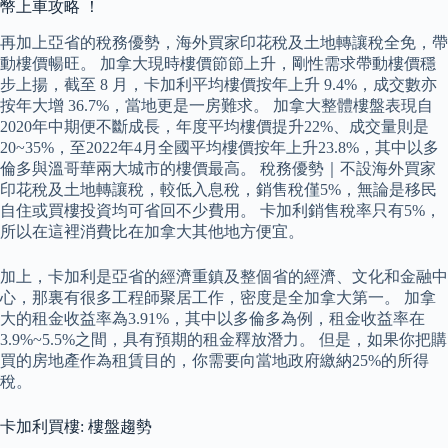
幣上車攻略 ！
再加上亞省的稅務優勢，海外買家印花稅及土地轉讓稅全免，帶
動樓價暢旺。 加拿大現時樓價節節上升，剛性需求帶動樓價穩
步上揚，截至 8 月，卡加利平均樓價按年上升 9.4%，成交數亦
按年大增 36.7%，當地更是一房難求。 加拿大整體樓盤表現自
2020年中期便不斷成長，年度平均樓價提升22%、成交量則是
20~35%，至2022年4月全國平均樓價按年上升23.8%，其中以多
倫多與溫哥華兩大城市的樓價最高。 稅務優勢｜不設海外買家
印花稅及土地轉讓稅，較低入息稅，銷售稅僅5%，無論是移民
自住或買樓投資均可省回不少費用。 卡加利銷售稅率只有5%，
所以在這裡消費比在加拿大其他地方便宜。
加上，卡加利是亞省的經濟重鎮及整個省的經濟、文化和金融中
心，那裏有很多工程師聚居工作，密度是全加拿大第一。 加拿
大的租金收益率為3.91%，其中以多倫多為例，租金收益率在
3.9%~5.5%之間，具有預期的租金釋放潛力。 但是，如果你把購
買的房地產作為租賃目的，你需要向當地政府繳納25%的所得
稅。
卡加利買樓: 樓盤趨勢