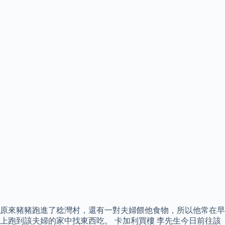
原來豬豬跑進了稔灣村，還有一對夫婦餵他食物，所以他常在早
上跑到該夫婦的家中找東西吃。 卡加利買樓 李先生今日前往該