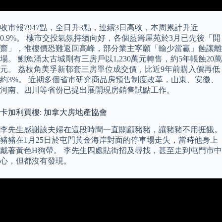
收市報7947點，全日升3點，連續3日高收，本周累計升近
0.9%。 樓市交投氣氛持續向好，各個藍籌屋苑於3月已先後「開
齋」，惟樓價恐難返回高峰，部分業主寧願「輸少當贏」蝕讓離
場。 鰂魚涌太古城剛有三房戶以1,230萬元轉售，約5年帳蝕20萬
元。 荔枝角美孚新邨套三房單位成交價，比近9年前購入價再低
約3%。 近期多個省市研究商品房預售制度改革，山東、安徽、
河南、四川等省份已提出展開現房銷售試點工作。
卡加利買樓: 加拿大房地產協會
李先生感謝該夫婦在這段時間一直關顧豬豬，讓豬豬不用捱餓。
豬豬在1月25日於屯門黃金海岸對面的停車場走失，當時他身上
戴著黃色H狗帶。 李先生四處貼街招及尋找，甚至走到屯門市中
心，但都沒有發現。