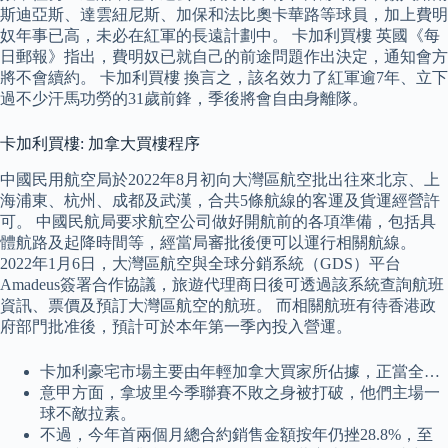
斯迪亞斯、達雲紐尼斯、加保和法比奧卡華路等球員，加上費明
奴年事已高，未必在紅軍的長遠計劃中。 卡加利買樓 英國《每
日郵報》指出，費明奴已就自己的前途問題作出決定，通知會方
將不會續約。 卡加利買樓 換言之，該名效力了紅軍逾7年、立下
過不少汗馬功勞的31歲前鋒，季後將會自由身離隊。
卡加利買樓: 加拿大買樓程序
中國民用航空局於2022年8月初向大灣區航空批出往來北京、上
海浦東、杭州、成都及武漢，合共5條航線的客運及貨運經營許
可。 中國民航局要求航空公司做好開航前的各項準備，包括具
體航路及起降時間等，經當局審批後便可以運行相關航線。
2022年1月6日，大灣區航空與全球分銷系統（GDS）平台
Amadeus簽署合作協議，旅遊代理商日後可透過該系統查詢航班
資訊、票價及預訂大灣區航空的航班。 而相關航班有待香港政
府部門批准後，預計可於本年第一季內投入營運。
卡加利豪宅市場主要由年輕加拿大買家所佔據，正當全…
意甲方面，拿坡里今季聯賽不敗之身被打破，他們主場一
球不敵拉素。
不過，今年首兩個月總合約銷售金額按年仍挫28.8%，至