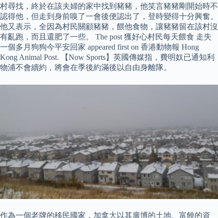
村尋找，終於在該夫婦的家中找到豬豬，他笑言豬豬剛開始時不
認得他，但走到身前嗅了一會後便認出了，登時變得十分興奮。
他又表示，全因為村民關顧豬豬，餵他食物，讓豬豬留在該村沒
有亂跑，而且還肥了一些。 The post 獲好心村民每天餵食 走失
一個多月狗狗今平安回家 appeared first on 香港動物報 Hong
Kong Animal Post. 【Now Sports】英國傳媒指，費明奴已通知利
物浦不會續約，將會在季後約滿後以自由身離隊。
作為一個老牌的移民國家，加拿大以其廣博的土地、富饒的資