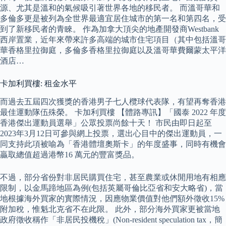
源、尤其是溫和的氣候吸引著世界各地的移民者。 而溫哥華和
多倫多更是被列為全世界最適宜居住城市的第一名和第四名，受
到了新移民者的青睞。 作為加拿大頂尖的地產開發商Westbank
西岸置業，近年來帶來許多高端的城市住宅項目（其中包括溫哥
華香格里拉御庭，多倫多香格里拉御庭以及溫哥華費爾蒙太平洋
酒店…
卡加利買樓: 租金水平
而過去五屆四次獲獎的香港男子七人欖球代表隊，有望再奪香港
最佳運動隊伍殊榮。 卡加利買樓 【體路專訊】「國泰 2022 年度
香港傑出運動員選舉」公眾投票尚餘十天！ 市民由即日起至
2023年3月12日可參與網上投票，選出心目中的傑出運動員，一
同支持此項被喻為「香港體壇奧斯卡」的年度盛事，同時有機會
贏取總值超過港幣16 萬元的豐富獎品。
不過，部分省份對非居民購買住宅，甚至農業或休閒用地有相應
限制，以金馬蹄地區為例(包括英屬哥倫比亞省和安大略省)，當
地根據海外買家的實際情況，因應物業價值對他們額外徵收15%
附加稅，惟魁北克省不在此限。 此外，部分海外買家更被當地
政府徵收稱作「非居民投機稅」(Non-resident speculation tax，簡