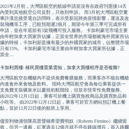
2021年2月初，大灣區航空的航線申請並沒有在政府刊憲後14天
內受到其他航空公司反對，只收到申訴。 而3月初大灣區航空董
事許漢忠接受電台訪問時，表示受新冠肺炎疫情影響，運送及改
裝飛機等工序，已較預期遲2個月，期望今年第三季可完成所有
申請，並在年底前有3架飛機可投入服務。 卡加利豪宅市場主要
由年輕加拿大買家所佔據，正當全世界的市場都被海外買家所佔
據的時候，卡加利卻是擁有最少的外國買家的城市，佔整體市場
只有15%。 卡加利豪宅市場主要由年輕加拿大買家所佔據，正
當全…
卡加利買樓: 移民買樓置業需知，加拿大買樓程序是否複雜?
大灣區航空在機艙內不提供免費餐膳服務，而乘客亦不能在機艙
內進食外來食物及飲料。 現時大灣區航空會為每位乘客提供一
支免費支裝礦泉水以慶祝初航階段，但並非恆常性免費服務。
由2022年12月1日起，乘客可於機上購買免稅商品及購買飲品和
小吃等。 由2022年12月12日起，乘客可於官方網站預訂機上餐
點，並於12月22日後的航班上享用。
儘管利物浦領隊高普聲稱希望費明奴（Roberto Firmino）繼續留
效，但另一邊廂，紅軍過去12個月就不停在鋒線增兵，簽入路爾