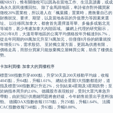
稱NRST)，惟有關徵稅可以因為在當地工作、生活及讀書，或成
為永久居民後獲回扣。 除了金馬蹄地區，卑詩省亦對外國買家
徵稅20%置業稅，所以港人在「楓葉國」置業時，應衡量自己的
財務狀況、要求、期望，以及當地各區的升值潛力等因素來選
址。 以往移民加拿大，都會首先選擇溫哥華、多倫多或魁北克
等城市，甚少考慮加拿大內陸區域。 據網上代理的研究顯示，
2021年8月，大溫哥華地區的公寓平均價格按年升幅達到6.7%，
從去年同期的69萬加元升至74萬加元，但僅僅8月份的銷量就按
年增長11%，需求殷切。 至於獨立屋方面，更因為供應有限，
價格走高，而部分買家只能放棄獨立屋轉買公寓，助長了樓價走
勢。
卡加利買樓: 加拿大的買樓程序
標普500指數升穿4000點，升穿50天及200天移動平均線，收報
4045點，升64點，升幅1.61%。 總結全星期3大指數都造好，道
指及標普500指數累計升近2%，分別結束4星期及3星期跌勢；至
於納指本周升約2.6%。 德國股市表現較好，受到大眾汽車急升
帶動，由於預計供應鏈問題將會紓緩，今年銷售前景出乎意料強
勁。 德國DAX指數收報15578點，升250點，升幅1.64%。 法國
CAC指數收報7348點，升63點，升幅0.88%。