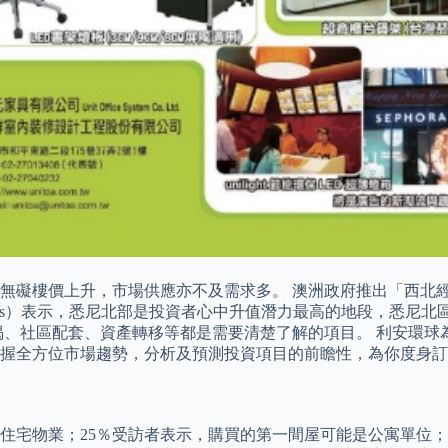
無礙樓價上升，市場供應亦不及需求多。 澳洲政府推出「西北
）表示，悉尼北部是投資者心中升值潛力最高的地段，悉尼北區Castle
揭、社區配套、資產轉移等都是需要清楚了解的項目。 利安環球
握全方位市場趨勢，分析及預測投資項目的前瞻性，為你度身訂
住宅物業；25％受訪者表示，購買的第一間屋可能是公寓單位；