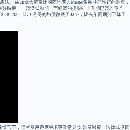
法。 由加拿大蘇富比國際地產與Mustel集團共同進行的調查，
產的最好時機——經濟低點期，而經濟的拐點即上升期已經若隱若
6,200，比10月份的均價微跌了0.6%，比去年同期則下降了
關情形下，讀者及用戶應尋求專業意見(如涉及醫療、法律或投資