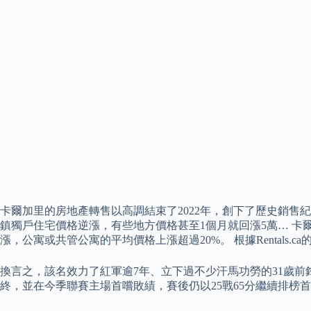
卡爾加里的房地產轉售以高調結束了2022年，創下了歷史銷售紀
鎮獨戶住宅價格逆漲，有些地方價格甚至1個月就回漲5萬… 卡
漲，公寓或共管公寓的平均價格上漲超過20%。 根據Rentals.
換言之，該名效力了紅軍逾7年、立下過不少汗馬功勞的31歲前
終，並在今季聯賽主場首嚐敗績，賽後仍以25戰65分繼續排榜首