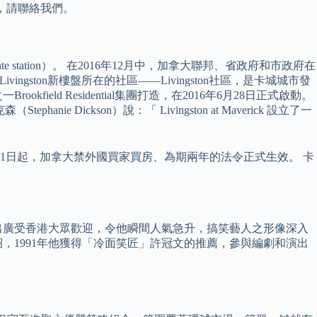
，請聯絡我們。
te station）。 在2016年12月中，加拿大聯邦、省政府和市政府在
ngston新樓盤所在的社區——Livingston社區，是卡城城市發
d Residential集團打造，在2016年6月28日正式啟動。
Dickson）說：「 Livingston at Maverick 設立了一
1日起，加拿大禁外國買家買房、為期兩年的法令正式生效。 卡
演出廣受香港大眾歡迎，令他瞬間人氣急升，搞笑藝人之形像深入
，1991年他獲得「冷面笑匠」許冠文的推薦，參與編劇和演出