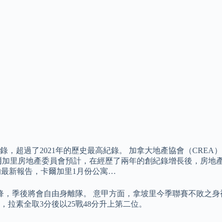
錄，超過了2021年的歷史最高紀錄。 加拿大地產協會（CRE
爾加里房地產委員會預計，在經歷了兩年的創紀錄增長後，房地產市
ca的最新報告，卡爾加里1月份公寓…
鋒，季後將會自由身離隊。 意甲方面，拿坡里今季聯賽不敗之身
，拉素全取3分後以25戰48分升上第二位。