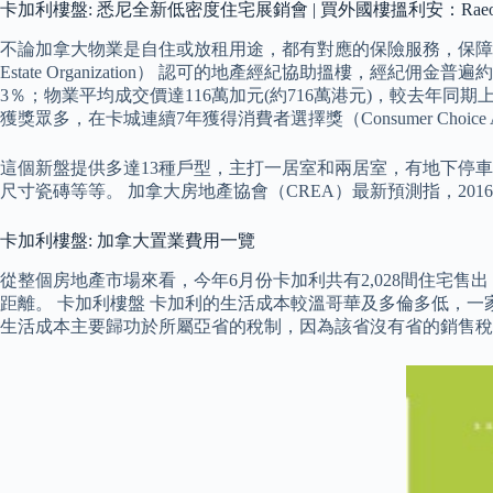
卡加利樓盤: 悉尼全新低密度住宅展銷會 | 買外國樓搵利安：Raeon Inte
不論加拿大物業是自住或放租用途，都有對應的保險服務，保障您或
Estate Organization） 認可的地產經紀協助搵樓，經
3％；物業平均成交價達116萬加元(約716萬港元)，較去年同期上
獲獎眾多，在卡城連續7年獲得消費者選擇獎（Consumer Choice 
這個新盤提供多達13種戶型，主打一居室和兩居室，有地下停
尺寸瓷磚等等。 加拿大房地產協會（CREA）最新預測指，2016年平均每
卡加利樓盤: 加拿大置業費用一覽
從整個房地產市場來看，今年6月份卡加利共有2,028間住宅售出，平
距離。 卡加利樓盤 卡加利的生活成本較溫哥華及多倫多低，一家四口
生活成本主要歸功於所屬亞省的稅制，因為該省沒有省的銷售稅