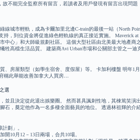
限，故不能完全監察所有留言，若讀者及用戶發現有留言出現問題
綠線城市輕軌，成為卡爾加里北邊C-train的最後一站（North Poin
資金將促進綠色輕軌線的真正接近實施。 Maverick at Livi
大師級規劃社區。 這個大型社區由北美最大地產商之一Brookfiel
品質。 建築商Avi Urban市場和公關部主管之一迪克森（Stephanie 
、房屋類型（如學生宿舍、度假屋）等。 卡加利樓盤 明年1月
政府稱此舉能改善加拿大人買房…
值之選
表述，並且決定從此退出娛樂圈。 然而甚具諷刺性地，其棟篤笑
腳石，奠定他作為一名多棲全面藝員的地位。 透過林祖輝的介紹
障計劃」。
加開10月12－13日兩場，合共10場。