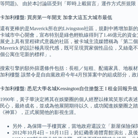
等問題)。 由於本討論區受到「即時上載留言」運作方式所規
卡加利樓盤: 買房第一年開支 加拿大這五大城市最低
還有更棒的是Maverick所在的Livingston社區，規劃中將增加新的
卡城市中心開會，宣布特別是綠色輕軌線得到了1.46億元的資金支持，到位
展史上具有里程碑式意義的社區，被卡城主流媒體稱為「第二個市中心」和
Maverick 的設計極具現代感，既可呈現買家個性品位，又絲毫不犧牲高檔生活
個公寓住宅新的標桿」。
搜索引擎的額外篩選條件包括：長租／短租、配備家具、地板材質
加利樓盤 該禁令是自由黨政府今年4月預算案中的組成部分，
卡加利樓盤: 悉尼大學名城Kensington自住搶盤王 I 租金回報升
1990年，黃子華決定將其在娛樂圈的個人經歷以棟篤笑形式
民心，最終成名，並成為他展開期待以久，成功闖進娛樂圈之踏
《神算》，正式展開他的影視生涯。
另外，為保障一手樓買家，當地政府還設立「新屋保險保
2012年10月4日－10月11日，於紅磡香港體育館演出，及後