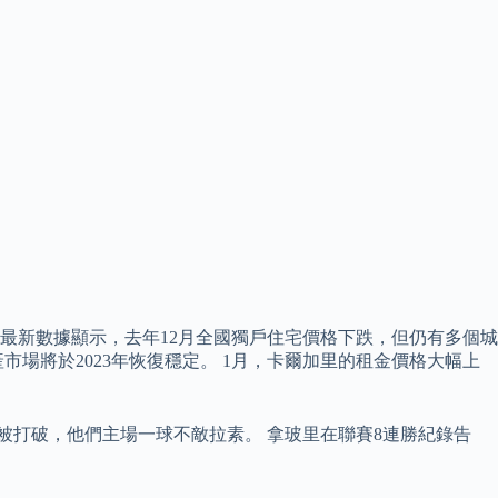
A）最新數據顯示，去年12月全國獨戶住宅價格下跌，但仍有多個城
場將於2023年恢復穩定。 1月，卡爾加里的租金價格大幅上
被打破，他們主場一球不敵拉素。 拿玻里在聯賽8連勝紀錄告