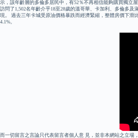
示，該年齡層的多倫多居民中，有52％不再相信能夠購買獨立屋，
訪問了1,502名年齡介乎18至28歲的溫哥華、卡加利、多
現。 過去三年卡城受原油價格暴跌而經濟緊縮，整體房價下滑比如，
4.1%。
而一切留言之言論只代表留言者個人意 見，並非本網站之立場