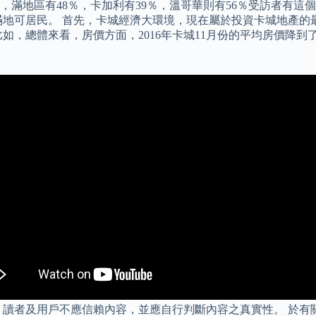
滿地區有48％，卡加利有39％，溫哥華則有56％受訪者有這個想
倫多及滿地可居民。 首先，卡城經濟大環境，現在屬於投資卡城地
總體來看，房價方面，2016年卡城11月份的平均房價降到了$43
，讀者及用戶不應信賴內容，並應自行判斷內容之真實性。 於有