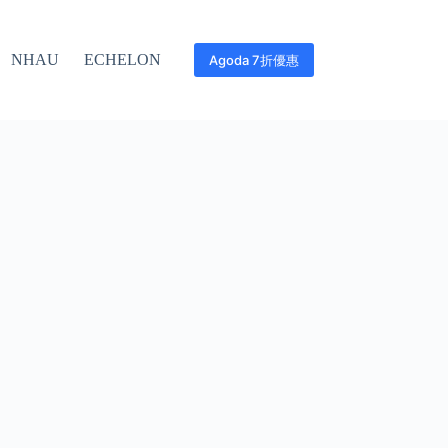
NHAU
ECHELON
Agoda 7折優惠