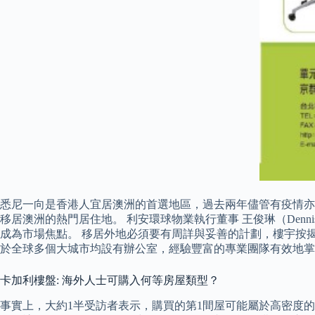
悉尼一向是香港人宜居澳洲的首選地區，過去兩年儘管有疫情亦
移居澳洲的熱門居住地。 利安環球物業執行董事 王俊琳（Dennis
成為市場焦點。 移居外地必須要有周詳與妥善的計劃，樓宇按
於全球多個大城市均設有辦公室，經驗豐富的專業團隊有效地掌
卡加利樓盤: 海外人士可購入何等房屋類型？
事實上，大約1半受訪者表示，購買的第1間屋可能屬於高密度的