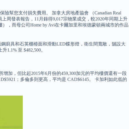
付損失費用。 加拿大房地產協會 （Canadian Real
產局上周發表報告，11月錄得9,017宗物業成交，較2020年同期上升
樓），而母公司Home by Avi在卡爾加里和埃德蒙頓兩城市的作品
銹鋼廚具和石英櫃檯面和滑動LED蝶形燈，衛生間寬敞，舖設大
% 至 $482,500。
所增加，但比起2015年6月份的459,300加元的平均樓價還有一段
5921；多倫多則更高，平均是 CAD$6145。 卡加利如此低的