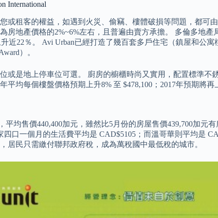
rnational
租客的權益，如遇到火災、偷竊、樓體破損等問題，都可由保險幫您支
紀佣金普遍約為房地產價格的2%~6%左右，且普遍由賣方承擔。 多倫多地
升近22％。 Avi Urban已經打造了幾百套多戶住宅（鎮屋和公寓
Award）。
車位或是地上停車位可選。 廚房的櫥櫃時尚又實用，配置標準不
個樓盤價格預期上升8% 至 $478,100；2017年預期將再上升1.1
均售價440,400加元，雖然比5月份的房屋售價439,700加元有
一個月的生活費平均是 CAD$5105；而溫哥華則平均是 CAD$
，居民只需繳付聯邦政府稅，成為萬稅國中最低稅的城市。