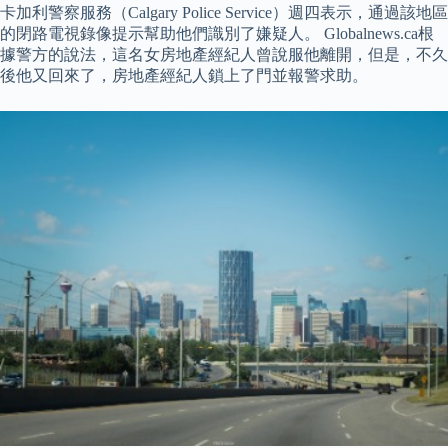
卡加利警察服務（Calgary Police Service）週四表示，通過該地區
的閉路電視錄像提示幫助他們識別了嫌疑人。 Globalnews.ca根
據警方的說法，這名女房地產經紀人曾說服他離開，但是，不久
後他又回來了，房地產經紀人鎖上了門並報警求助。