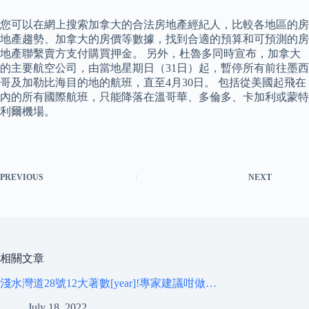
您可以在網上搜索加拿大的合法房地產經紀人，比較各地區的房
地產趨勢、加拿大的房價等數據，找到合適的預算和可預測的房
地產聯繫賣方支付購買押金。 另外，杜魯多同時宣布，加拿大
的主要航空公司，由當地星期日（31日）起，暫停所有前往墨西
哥及加勒比海目的地的航班，直至4月30日。 包括從美國起飛在
內的所有國際航班，只能降落在溫哥華、多倫多、卡加利或蒙特
利爾機場。
PREVIOUS
NEXT
相關文章
淺水灣道28號12大著數[year]!專家建議咁做…
July 18, 2022