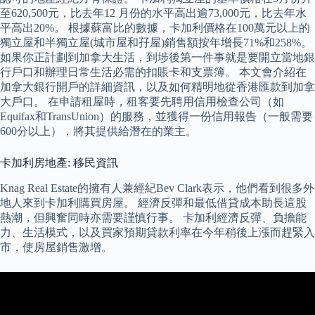
至620,500元，比去年12 月份的水平高出逾73,000元，比去年水
平高出20%。 根據蘇富比的數據，卡加利價格在100萬元以上的
獨立屋和半獨立屋(城市屋和孖屋)銷售額按年增長71%和258%。
如果你正計劃到加拿大生活，到埗後第一件事就是要開立當地銀
行戶口和辦理日常生活必需的扣賬卡和支票簿。 本文會介紹在
加拿大銀行開戶的詳細資訊，以及如何精明地從香港匯款到加拿
大戶口。 在申請租屋時，租客要先聘用信用檢查公司（如
Equifax和TransUnion）的服務，並獲得一份信用報告（一般需要
600分以上），將其提供給潛在的業主。
卡加利房地產: 移民資訊
Knag Real Estate的擁有人兼經紀Bev Clark表示，他們看到很多外
地人來到卡加利購買房屋。 經濟反彈和最低借貸成本助長這股
熱潮，但興奮同時亦需要謹慎行事。 卡加利經濟反彈、負擔能
力、生活模式，以及買家預期貸款利率在今年稍後上漲而趕緊入
市，使房屋銷售激增。