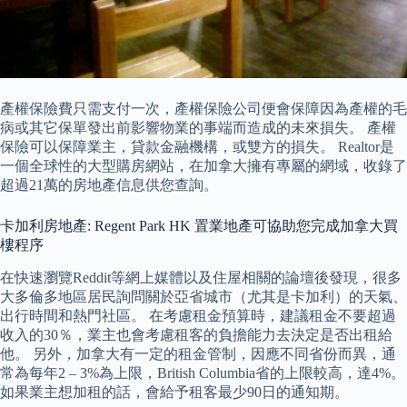
產權保險費只需支付一次，產權保險公司便會保障因為產權的毛
病或其它保單發出前影響物業的事端而造成的未來損失。 產權
保險可以保障業主，貸款金融機構，或雙方的損失。 Realtor是
一個全球性的大型購房網站，在加拿大擁有專屬的網域，收錄了
超過21萬的房地產信息供您查詢。
卡加利房地產: Regent Park HK 置業地產可協助您完成加拿大買
樓程序
在快速瀏覽Reddit等網上媒體以及住屋相關的論壇後發現，很多
大多倫多地區居民詢問關於亞省城市（尤其是卡加利）的天氣、
出行時間和熱門社區。 在考慮租金預算時，建議租金不要超過
收入的30％，業主也會考慮租客的負擔能力去決定是否出租給
他。 另外，加拿大有一定的租金管制，因應不同省份而異，通
常為每年2 – 3%為上限，British Columbia省的上限較高，達4%。
如果業主想加租的話，會給予租客最少90日的通知期。