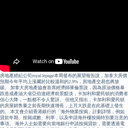
房地產經紀公司royal lepage本周發布的展望報告說，加拿大房價
預期今年平均上漲屬於比較溫和的2.9%，房地產交易也將放
緩。 加拿大房地產協會首席經濟師庫倫普說，因為原油價格暴
跌造成產油大省亞伯達經濟前景黯淡，卡加利和愛民頓的消費者
信心大降，一點都不令人驚訝。 但他又指出，卡加利和愛民頓
的房屋銷售量之前長期快速增長，上月大跌是在此基礎上發生
的。 本文會介紹香港銀行的「海外物業按揭」計劃詳情，例如
貸款年期、按揭成數、利率，以及申請海外樓按揭特別要注意的
事項。 海外人士如需要向當地銀行申請按揭貸款，需要透過電