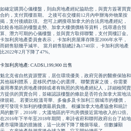
如確定購買心儀樓盤，則由房地產經紀協助您，與賣方簽署買賣
合約，支付買樓首期。 之後可在交樓前12月內申辦海外物業按
揭，支付後續款項。 您可上網搜尋加拿大的合法房地產經紀，
比較各地區的樓盤走勢、加拿大樓價價格等資料，找尋適合預
算、潛力可期的心儀樓盤，並與賣方取得聯繫，支付買樓訂金。
卡加利房地產委員會表示， 卡加利房屋庫存降至2006年水平，
而銷售額幾乎減半。 當月銷售額總計為1740宗， 卡加利房地產
比2022年2月下降了47%。
卡加利房地產: CAD$1,199,900 出售
魁北克省自然資源豐富，居住環境優美，政府完善的醫療保險和
其他福利體系，是移民們放心的選擇。 聯繫賣家之後，你需要
雇用專業的房地產律師或者有執照的房地產經紀人，詳細檢閱賣
方提供的買賣合同，並確認該樓盤的條款是否符合加拿大當地法
律規範。 若要比較溫哥華、多倫多及卡加利三個城市的樓價，
便可發現卡加利的樓價最易負擔。 根據加拿大地產協會和統計
局的數字，2016年，大溫地區的平均房價接近當地收入的12倍。
在2016年下半年至2018年期間，卑詩省府和聯邦政府出台了給地
產市場降溫的措施後，這一比例下降了幾個等級。 但數據顯
示，在房地產熱潮席捲全球之際，它又開始增長了。