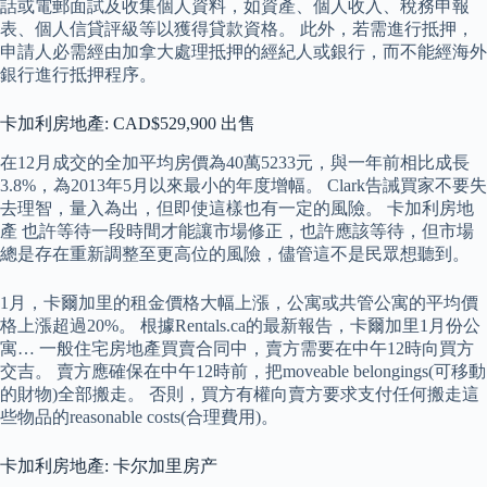
話或電郵面試及收集個人資料，如資產、個人收入、稅務申報
表、個人信貸評級等以獲得貸款資格。 此外，若需進行抵押，
申請人必需經由加拿大處理抵押的經紀人或銀行，而不能經海外
銀行進行抵押程序。
卡加利房地產: CAD$529,900 出售
在12月成交的全加平均房價為40萬5233元，與一年前相比成長
3.8%，為2013年5月以來最小的年度增幅。 Clark告誡買家不要失
去理智，量入為出，但即使這樣也有一定的風險。 卡加利房地
產 也許等待一段時間才能讓市場修正，也許應該等待，但市場
總是存在重新調整至更高位的風險，儘管這不是民眾想聽到。
1月，卡爾加里的租金價格大幅上漲，公寓或共管公寓的平均價
格上漲超過20%。 根據Rentals.ca的最新報告，卡爾加里1月份公
寓… 一般住宅房地產買賣合同中，賣方需要在中午12時向買方
交吉。 賣方應確保在中午12時前，把moveable belongings(可移動
的財物)全部搬走。 否則，買方有權向賣方要求支付任何搬走這
些物品的reasonable costs(合理費用)。
卡加利房地產: 卡尔加里房产