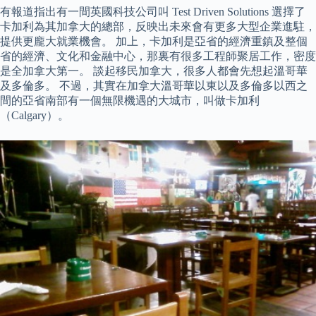
有報道指出有一間英國科技公司叫 Test Driven Solutions 選擇了
卡加利為其加拿大的總部，反映出未來會有更多大型企業進駐，
提供更龐大就業機會。 加上，卡加利是亞省的經濟重鎮及整個
省的經濟、文化和金融中心，那裏有很多工程師聚居工作，密度
是全加拿大第一。 談起移民加拿大，很多人都會先想起溫哥華
及多倫多。 不過，其實在加拿大溫哥華以東以及多倫多以西之
間的亞省南部有一個無限機遇的大城市，叫做卡加利
（Calgary）。