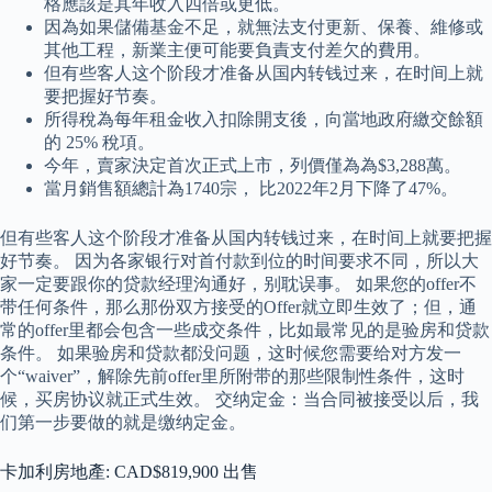
格應該是其年收入四倍或更低。
因為如果儲備基金不足，就無法支付更新、保養、維修或
其他工程，新業主便可能要負責支付差欠的費用。
但有些客人这个阶段才准备从国内转钱过来，在时间上就
要把握好节奏。
所得稅為每年租金收入扣除開支後，向當地政府繳交餘額
的 25% 稅項。
今年，賣家決定首次正式上市，列價僅為為$3,288萬。
當月銷售額總計為1740宗， 比2022年2月下降了47%。
但有些客人这个阶段才准备从国内转钱过来，在时间上就要把握
好节奏。 因为各家银行对首付款到位的时间要求不同，所以大
家一定要跟你的贷款经理沟通好，别耽误事。 如果您的offer不
带任何条件，那么那份双⽅接受的Offer就⽴即⽣效了；但，通
常的offer⾥都会包含⼀些成交条件，⽐如最常见的是验房和贷款
条件。 如果验房和贷款都没问题，这时候您需要给对⽅发⼀
个“waiver”，解除先前offer⾥所附带的那些限制性条件，这时
候，买房协议就正式⽣效。 交纳定金：当合同被接受以后，我
们第一步要做的就是缴纳定金。
卡加利房地產: CAD$819,900 出售