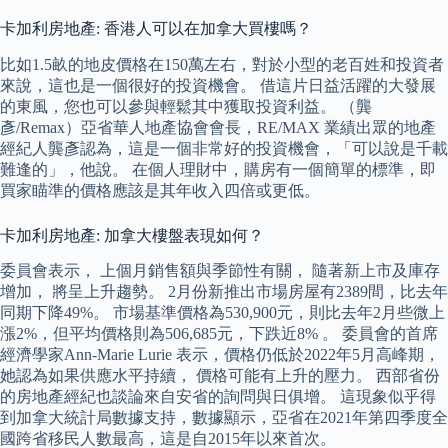
卡加利房地產: 香港人可以在加拿大買樓嗎？
比如1.5畝的地皮價格在150萬左右，對於小型的老百姓和投資者
來說，這也是一個很好的投資機會。 借這片日益活躍的大發展
的東風，您也可以參與輕鬆其中獲取投資利益。 （龔
彥/Remax）亞省華人地產協會會長，RE/MAX 業績出眾的地產
經紀人龔彥認為，這是一個非常好的投資機會，「可以說是千載
難逢的」，他說。 在個人理財中，購房有一個簡單的標準，即
買家瞄準的價格應該是其年收入四倍或更低。
卡加利房地產: 加拿大樓盤表現如何？
委員會表示， 上個月銷售額與季節性有關， 隨著新上市及庫存
增加， 將呈上升趨勢。 2月份新推出市場房屋有2389間，比去年
同期下降49%。 市場基準價格為530,900元，則比去年2月些微上
漲2%，但平均價格則為506,685元，下跌近8% 。 委員會的首席
經濟學家Ann-Marie Lurie 表示，價格仍低於2022年5月高峰期，
她認為如果供應水平持續， 價格可能有上升的壓力。 西部省份
的房地產經紀也談論來自安省的詢問與日俱增。 這現象似乎得
到加拿大統計局數據支持，數據顯示，亞省在2021年第四季度全
國跨省移民人數最高，這是自2015年以來首次。