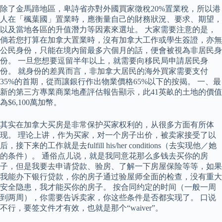
除了金馬蹄地區，卑詩省亦對外國買家徵稅20%置業稅，所以港
人在「楓葉國」置業時，應衡量自己的財務狀況、要求、期望，
以及當地各區的升值潛力等因素來選址。 大家需要注意的是，
倘若您打算在加拿大置業時，沒有加拿大工作或學生簽證，亦無
公民身份，只能在境內留最多六個月的話，便會被視為非居民身
份。 一旦您想要逗留半年以上，就需要向移民局申請居民身
份。 就身份的差異而言，非加拿大居民的海外買家需要支付
35%的首期，從而讓銀行作出物業價格65%以下的按揭。 一、最
新的第三方專業商業地產評估報告顯示，此41英畝的土地的價值
為$6,100萬加幣。
其实在加拿大买房是非常保护买家权利的，从很多方面有所体
现。 理论上讲，作为买家，对一个房子出价，被卖家接受了以
后，接下来的工作就是去fulfill his/her conditions（去实现他／她
的条件）。 通俗点儿说，就是我同意花那么多钱去买你的房
子，但是我要去申请贷款、验房、了解一下房屋保险等等，如果
我能办下银行贷款，你的房子通过验屋师全面的检查，没有重大
安全隐患，我才能买你的房子。 按合同约定的时间（一般一周
到两周），你需要告诉卖家，你这些条件是否都实现了。 口说
不行，要签文件才有效，也就是那个“waiver”。