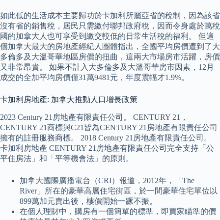
如此低的生活成本主要歸功於卡加利所屬亞省的稅制，因為該省
沒有省的銷售稅，居民只需繳付聯邦政府稅，因而令身處於萬稅
國的加拿大人也可享受到繳交較低的日常生活稅的福利。 但這
個加拿大最大的房地產經紀人團體指出，全國平均房價遭到了大
多倫多及大溫哥華地區房價的扭曲，這兩大市場房市活躍，房價
又非常昂貴。 如果不計入大多倫多及大溫哥華房市因素，12月
成交的全加平均房價僅31萬9481元，年度震幅才1.9%。
卡加利房地產: 加拿大推動人口增長政策
2023 Century 21房地產有限責任公司。 CENTURY 21，
CENTURY 21商標與C21皆為CENTURY 21房地產有限責任公司
擁有的註冊服務商標。 2018 Century 21房地產有限責任公司。
卡加利房地產 CENTURY 21房地產有限責任公司完全支持「公
平住房法」和「平等機會法」的原則。
加拿大國際廣播電台（CRI）報道，2012年，「The
River」所在的豪華高層住宅街區，於一間豪華住宅單位以
899萬加元賣出後，樓價開始一蹶不振。
在個人理財中，購房有一個簡單的標準，即買家瞄準的價