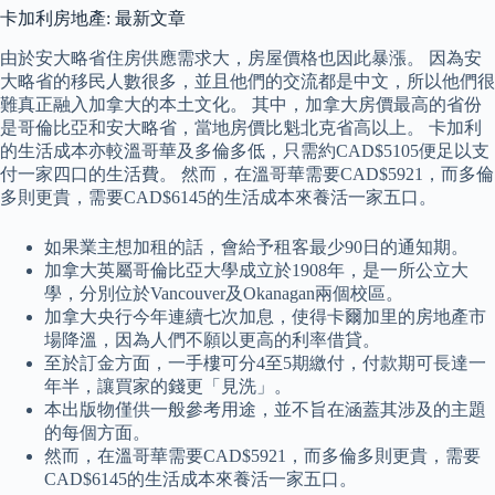
卡加利房地產: 最新文章
由於安大略省住房供應需求大，房屋價格也因此暴漲。 因為安
大略省的移民人數很多，並且他們的交流都是中文，所以他們很
難真正融入加拿大的本土文化。 其中，加拿大房價最高的省份
是哥倫比亞和安大略省，當地房價比魁北克省高以上。 卡加利
的生活成本亦較溫哥華及多倫多低，只需約CAD$5105便足以支
付一家四口的生活費。 然而，在溫哥華需要CAD$5921，而多倫
多則更貴，需要CAD$6145的生活成本來養活一家五口。
如果業主想加租的話，會給予租客最少90日的通知期。
加拿大英屬哥倫比亞大學成立於1908年，是一所公立大
學，分別位於Vancouver及Okanagan兩個校區。
加拿大央行今年連續七次加息，使得卡爾加里的房地產市
場降溫，因為人們不願以更高的利率借貸。
至於訂金方面，一手樓可分4至5期繳付，付款期可長達一
年半，讓買家的錢更「見洗」。
本出版物僅供一般參考用途，並不旨在涵蓋其涉及的主題
的每個方面。
然而，在溫哥華需要CAD$5921，而多倫多則更貴，需要
CAD$6145的生活成本來養活一家五口。