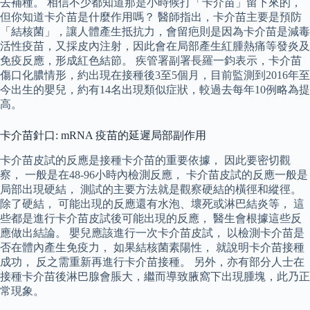
去補種。 相信不少都知道那是小時候打「卡介苗」留下來的，
但你知道卡介苗是什麼作用嗎？ 醫師指出，卡介苗主要是預防
「結核菌」，讓人體產生抵抗力，會留疤則是因為卡介苗是減毒
活性疫苗，又採皮內注射，因此會在局部產生紅腫熱痛等發炎及
免疫反應，形成紅色結節。 疾管署副署長羅一鈞表示，卡介苗
傷口化膿情形，約出現在接種後3至5個月，目前監測到2016年至
今出生的嬰兒，約有14名出現類似症狀，較過去每年10例略為提
高。
卡介苗針口: mRNA 疫苗的延遲局部副作用
卡介苗皮試的反應是接種卡介苗的重要依據， 因此要密切觀
察， 一般是在48-96小時內檢測反應， 卡介苗皮試的反應一般是
局部出現硬結， 測試的主要方法就是觀察硬結的橫徑和縱徑。
除了硬結， 可能出現的反應還有水泡、壞死或淋巴結炎等， 這
些都是進行卡介苗皮試後可能出現的反應， 醫生會根據這些反
應做出結論。 嬰兒應該進行一次卡介苗皮試， 以檢測卡介苗是
否在體內產生免疫力， 如果結核菌素陽性， 就說明卡介苗接種
成功， 反之需重新再進行卡介苗接種。 另外，亦有部分人士在
接種卡介苗後淋巴腺會脹大，繼而導致腋窩下出現腫塊，此乃正
常現象。