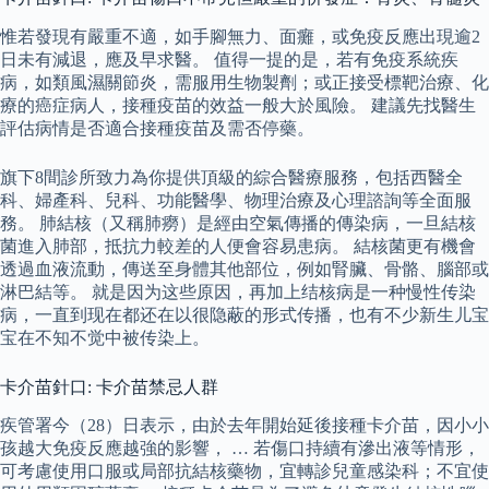
惟若發現有嚴重不適，如手腳無力、面癱，或免疫反應出現逾2
日未有減退，應及早求醫。 值得一提的是，若有免疫系統疾
病，如類風濕關節炎，需服用生物製劑；或正接受標靶治療、化
療的癌症病人，接種疫苗的效益一般大於風險。 建議先找醫生
評估病情是否適合接種疫苗及需否停藥。
旗下8間診所致力為你提供頂級的綜合醫療服務，包括西醫全
科、婦產科、兒科、功能醫學、物理治療及心理諮詢等全面服
務。 肺結核（又稱肺癆）是經由空氣傳播的傳染病，一旦結核
菌進入肺部，抵抗力較差的人便會容易患病。 結核菌更有機會
透過血液流動，傳送至身體其他部位，例如腎臟、骨骼、腦部或
淋巴結等。 就是因为这些原因，再加上结核病是一种慢性传染
病，一直到现在都还在以很隐蔽的形式传播，也有不少新生儿宝
宝在不知不觉中被传染上。
卡介苗針口: 卡介苗禁忌人群
疾管署今（28）日表示，由於去年開始延後接種卡介苗，因小小
孩越大免疫反應越強的影響， … 若傷口持續有滲出液等情形，
可考慮使用口服或局部抗結核藥物，宜轉診兒童感染科；不宜使