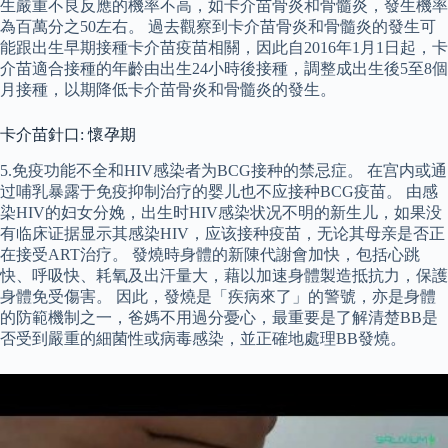
生嚴重不良反應的機率不高，如卡介苗骨炎和骨髓炎，發生機率
為百萬分之50左右。 過去觀察到卡介苗骨炎和骨髓炎的發生可
能跟出生早期接種卡介苗疫苗相關，因此自2016年1月1日起，卡
介苗適合接種的年齡由出生24小時後接種，調整成出生後5至8個
月接種，以期降低卡介苗骨炎和骨髓炎的發生。
卡介苗針口: 懷孕期
5.免疫功能不全和HIV感染者为BCG接种的禁忌症。 在宫内或通
过哺乳暴露于免疫抑制治疗的婴儿也不应接种BCG疫苗。 由感
染HIV的妇女分娩，出生时HIV感染状况不明的新生儿，如果没
有临床证据显示其感染HIV，应该接种疫苗，无论其母亲是否正
在接受ART治疗。 發燒時身體的新陳代謝會加快，包括心跳
快、呼吸快、耗氧及出汗量大，藉以加速身體製造抵抗力，保護
身體免受傷害。 因此，發燒是「疾病來了」的警號，亦是身體
的防範機制之一，爸媽不用過分憂心，最重要是了解清楚BB是
否受到嚴重的細菌性或病毒感染，並正確地處理BB發燒。