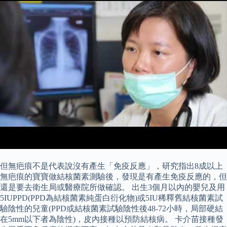
但無疤痕不是代表說沒有產生「免疫反應」，研究指出8成以上
無疤痕的寶寶做結核菌素測驗後，發現是有產生免疫反應的，但
還是要去衛生局或醫療院所做確認。 出生3個月以內的嬰兒及用
5IUPPD(PPD為結核菌素純蛋白衍化物)或5IU稀釋舊結核菌素試
驗陰性的兒童(PPD或結核菌素試驗陰性後48-72小時，局部硬結
在5mm以下者為陰性)，皮內接種以預防結核病。 卡介苗接種發