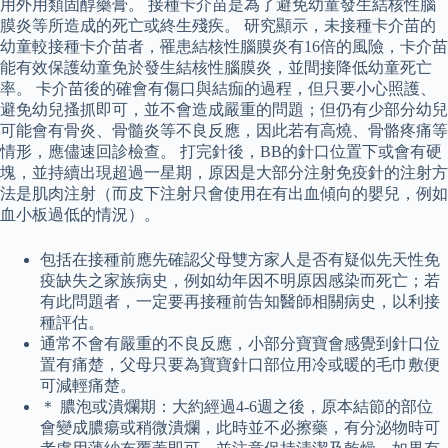
用外用類固醇藥膏。 接種卡介苗是為了避免幼童發生結核性腦
膜炎等所造成的死亡或終生殘疾。 研究顯示，未接種卡介苗的
幼童較接種卡介苗者，罹患結核性腦膜炎有16倍的風險，卡介苗
能有效保護幼童免於發生結核性腦膜炎，並間接降低幼童死亡
率。 卡介苗後的確會有傷口與結痂的過程，但只要小心照護、
避免幼兒搔抓即可，並不會造成嚴重的問題；但仍有少部分幼兒
可能會有骨炎、骨髓炎等不良反應，因此若有高燒、骨骼疼痛等
情形，應儘速回診檢查。 打完針後，BB的針口位置下或會有硬
塊，並持續出現超過一星期，原因是大部分注射免疫針的注射方
法是肌肉注射（而皮下注射只會使用在有出血傾向的嬰兒，例如
血小板過低的情況）。
包括在接種前應先確認父母雙方家人是否有疑似先天性免
疫缺失之家族病史，例如幼年因不明原因感染而死亡；若
有此問題者，一定要再接種前告知醫師相關病史，以利接
種評估。
通常不會有嚴重的不良反應，小部分寶寶會感覺到針口位
置有痛楚，父母只要為寶寶針口部位用冷或暖的毛巾敷便
可減輕痛楚。
＊ 膿泡或潰爛期：大約經過4-6週之後，原本結節的部位
會變成膿瘍或稍微潰爛，此時並不必擦藥，有分泌物時可