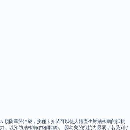
A 預防重於治療，接種卡介苗可以使人體產生對結核病的抵抗
力，以預防結核病(俗稱肺癆)。 嬰幼兒的抵抗力最弱，若受到了