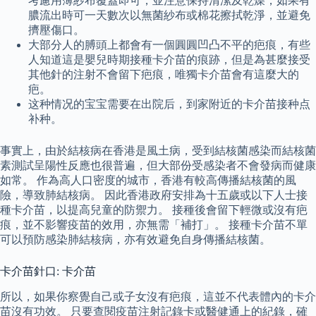
考慮用薄紗布覆蓋即可，並注意保持清潔及乾燥，如果有
膿流出時可一天數次以無菌紗布或棉花擦拭乾淨，並避免
擠壓傷口。
大部分人的膊頭上都會有一個圓圓凹凸不平的疤痕，有些
人知道這是嬰兒時期接種卡介苗的痕跡，但是為甚麼接受
其他針的注射不會留下疤痕，唯獨卡介苗會有這麼大的
疤。
这种情况的宝宝需要在出院后，到家附近的卡介苗接种点
补种。
事實上，由於結核病在香港是風土病，受到結核菌感染而結核菌
素測試呈陽性反應也很普遍，但大部份受感染者不會發病而健康
如常。 作為高人口密度的城市，香港有較高傳播結核菌的風
險，導致肺結核病。 因此香港政府安排為十五歲或以下人士接
種卡介苗，以提高兒童的防禦力。 接種後會留下輕微或沒有疤
痕，並不影響疫苗的效用，亦無需「補打」。 接種卡介苗不單
可以預防感染肺結核病，亦有效避免自身傳播結核菌。
卡介苗針口: 卡介苗
所以，如果你察覺自己或子女沒有疤痕，這並不代表體內的卡介
苗沒有功效。 只要查閱疫苗注射記錄卡或醫健通上的紀錄，確