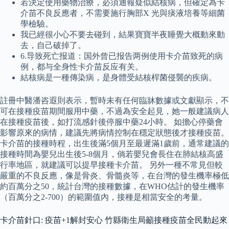
若決定使用藥物治療，必須通報疑似結核病，但確定為卡
介苗不良反應者，不需要施行胸部X 光與痰液培養等細菌
學檢驗。
我已經很小心不要去碰到，結果寶寶半夜睡覺大概動來動
去，自己破掉了。
6.导致死亡报道：国外曾已报告两例使用卡介苗致死的病
例，都与全身性卡介苗反应有关。
結核病是一種傳染病，是身體受結核桿菌侵襲的疾病。
註冊中醫潘咨遐則表示，暫時未有任何臨牀數據或文獻顯示，不
可在接種疫苗期間服用中藥，不過為安全起見，她一般建議病人
在接種疫苗後，如打流感針後停服中藥24小時。 如擔心停藥會
影響原來的病情，建議先將病情控制在穩定狀態後才接種疫苗。
卡介苗的接種時程，出生後滿5個月至最遲滿1歲前，通常建議的
接種時間為嬰兒出生後5-8個月，倘若嬰兒會長住在肺結核高盛
行率地區，就建議可以提早接種卡介苗。 另外一種不常見但較
嚴重的不良反應，像是骨炎、骨髓炎等，在台灣的發生機率極低
約百萬分之50，統計台灣的接種數據，在WHO估計的發生機率
（百萬分之2-700）的範圍值內，接種是相當安全的考量。
卡介苗針口: 疫苗+1解封安心 竹縣衛生局籲接種疫苗全民動起來