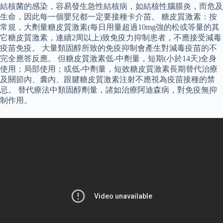
結核菌的感染，容易發生急性結核病，如結核性腦膜炎，而危及
生命，因此每一個嬰兒都一定要接種卡介苗。 糖皮質激素：按
常規，大劑量糖皮質激素(每日用量超過10mg強的松或等量的其
它糖皮質激素，連續2周以上)致免疫力抑制患者，不應接受減毒
疫苗免疫。 大量類固醇所致的免疫抑制會產生對減毒疫苗的不
完全應答反應。 但糖皮質激素低-中劑量，短期(小於14天)全身
使用；局部使用；或低-中劑量，短效糖皮質激素長期替代治療
及關節內、囊內、跟腱糖皮質激素注射不應視為疫苗接種的禁
忌。 替代療法中類固醇劑量，諸如治療阿迪森病，對免疫無抑
制作用。