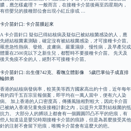
膿，應怎樣處理？ 一般而言，在接種卡介苗後兩至四星期內，
有些嬰兒的接種部位會出現小紅丘疹或 …
卡介苗針口: 卡介苗腫起來
A 卡介苗針口 疑似已得結核病及疑似已被結核菌感染的人，應
先經結核菌素測驗，確定沒有被結核菌感染，才可接種卡介苗。
罹患急性熱病、發燒、皮膚病、嚴重濕疹、慢性病，及早產兒或
體重在2500克以下之新生兒，都暫時不要接種卡介苗。 先天及
後天免疫不全的人，絕對不可接種卡介苗。
卡介苗針口: 出生僅742克、看嘸立體影像 5歲巴掌仙子成直排
輪帥弟
香港的結核病發病率，較英美等西方國家高出約十倍，近年每年
有約四千五百宗呈報個案，即平均在一萬人當中，便有六人染
病。 加上香港的人口密度高，傳播風險相對較大，因此卡介苗
已被納入香港兒童免疫接種計劃之內，以提升大眾對結核菌的抵
抗力。 大部分人的膊頭上都會有一個圓圓凹凸不平的疤痕，有
些人知道這是嬰兒時期接種卡介苗的痕跡，但是為甚麼接受其他
針的注射不會留下疤痕，唯獨卡介苗會有這麼大的疤。