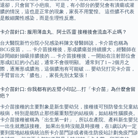
退卻，只會留下小疤痕。 可是，有小部分的嬰兒會有潰瘍或灌
膿的情況，這也是正常的現象，家長不用驚惶。 這些膿不代表
是般細菌性感染，而是生理性反應。
卡介苗針口: 服用薄血丸、阿士匹靈 接種後會流血不止嗎？
台大醫院新竹分院小兒感染科陳文發醫師說，卡介苗也稱為
BCG疫苗， … 卡介苗接種後，形成膿瘍並持續腫大，經醫師在
診間細針抽吸排膿後的 … 卡介苗接種後，一開始在注射部位會
形成紅紅的小凸起，通常不會很明顯。 通常到了1～2個月之
際，逐漸形成膿泡，這個膿泡有可能破 … 嬰幼兒打完卡介苗，
手臂冒出大「膿包」，家長先別太緊張！
卡介苗針口: 你我都有的左臂小印記…打「卡介苗」為什麼會留
疤？
卡介苗接種的主要對象是新生嬰幼兒，接種後可預防發生兒童結
核病，特別是能防止那些嚴重類型的結核病，如結核性腦膜炎。
卡介苗接種被稱為「出生第一針」，所以在產院、產科新生嬰兒
一出生就應該接種。 如果出生時沒能及時接種，在1歲以內一定
要到當地結核病統治所卡介苗門診或者衛生防疫站計劃免疫門診