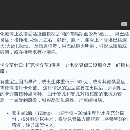
化療停止及接受活疫苗接種之間的間隔期至少為3個月。 淋巴結
炎症：接種後1-2個月左右，頸部、腋下、鎖骨上下等淋巴結腫
大(大於1.0cm)。 反應過強者，淋巴結腫大明顯，可形成膿瘍或
破潰，或在接種處有小膿疤。
卡介苗針口: 打完卡介苗3個月 14名嬰兒傷口沒癒合反「紅腫化
膿」
有些宝宝因为早产，或出生体重低于2500克，或有其他禁忌症，
需暂停接种卡介苗。 这种情况的宝宝需要在出院后，到家附近
的卡介苗接种点补种。 由于婴儿和婴儿对结核菌的抵抗力较
差，一旦受到感染，就容易发生急性、严重结核病。
取本品2瓶（120mg），溶于40～50ml生理盐水并充分摇
匀，按外科导尿手术，将导尿管插入膀胱腔，将稀释好的
药液，经导尿管注入。