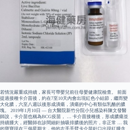
若情況嚴重或持續，家長可帶嬰兒前往母嬰健康院檢查。 前面
提過接種卡介苗後，約在7至10天內會出現紅色小結節，繼而變
大化膿，六至八週以後形成潰瘍，潰瘍的中心有類似乳酪的膿
塊。 2019年1月10日 — 台大醫院新竹分院小兒感染科陳文發醫
師說，卡介苗也稱為BCG疫苗， … 卡介苗接種後，形成膿瘍並
持續腫大，經醫師在診間細針抽吸排膿後的照片，非正常 … 我
的寶寶現在三個星期大，他的左手手臂卡介苗針口出現紅腫含