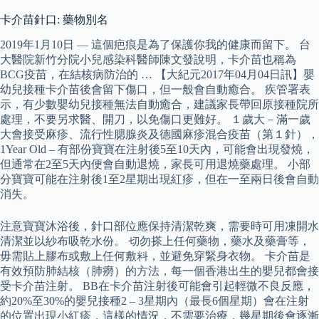
卡介苗針口: 藥物別名
2019年1月10日 — 這個疤痕是為了保護你我的健康而留下。 台
大醫院新竹分院小兒感染科醫師陳文發說明，卡介苗也稱為
BCG疫苗，在結核病防治的 … 【大紀元2017年04月04日訊】嬰
幼兒接種卡介苗後會留下傷口，但一般會自動癒合。 疾管署表
示，有少數嬰幼兒接種無法自動癒合，建議家長帶回原接種院所
處理，不要另求醫、開刀，以免傷口更難好。 １歲大－滿一歲
大會接受麻疹、流行性腮腺炎及德國麻疹混合疫苗（第１針），
1Year Old – 有部份寶寶在注射後5至10天內，可能會出現發燒，
但通常在2至5天內便會自動退燒，家長可用退燒藥處理。 小部
分寶寶可能在注射後1至2星期出現紅疹，但在一至兩日後會自動
消失。
注意寶寶沐浴後，針口部位應保持清潔乾爽，需要時可用凍開水
清潔並以紗布吸乾水份。 切勿搽上任何藥物，藥水及藥膏等，
毋需貼上膠布或敷上任何敷料，並避免穿緊身衣物。 卡介苗是
有效預防肺結核（肺癆）的方法，每一個香港出生的嬰兒都會接
受卡介苗注射。 BB在卡介苗注射後可能會引起輕微不良反應，
約20%至30%的嬰兒接種2 – 3星期內（最長6個星期）會在注射
的位置出現小紅疹，這樣的情況，不需要治療，幾星期後會逐漸