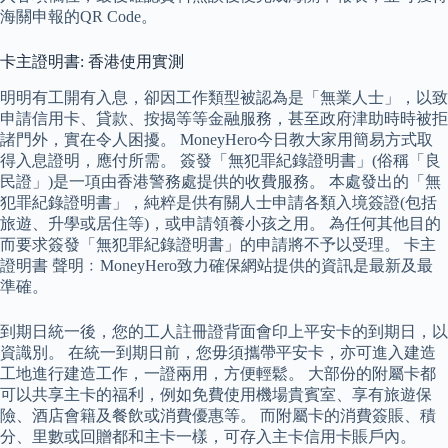
海關申報的QR Code。
卡主證明書: 香港使用實測
明明有工開有入息，卻因工作類型被認為是「無業人士」，以致
申請信用卡、貸款、按揭等等金融服務，甚至政府津助時時被拒
諸門外，實在令人困擾。 MoneyHero今日教大家用簡易方式取
得入息證明，應付所需。 簽發「無犯罪紀錄證明書」(俗稱「良
民證」)是一項由香港警務處提供的收費服務。 本處發出的「無
犯罪紀錄證明書」，純粹是供有關人士申請各類入境簽證(包括
旅遊、升學或居住等)，或申請領養小孩之用。 為任何其他目的
而要求簽發「無犯罪紀錄證明書」的申請將不予以受理。 卡主
證明書 聲明﹕MoneyHero致力確保網站提供的資訊是最新及最
準確。
到期日統一後，您的工人註冊證背面會印上平安卡的到期日，以
資識別。 在統一到期日前，您毋須攜帶平安卡，亦可進入建造
工地進行建造工作，一證兩用，方便輕鬆。 大部份的附屬卡都
可以共享主卡的福利，例如免費使用機場貴賓室、享有旅遊保
險、酒店會籍及餐飲或消費優惠等。 而附屬卡的消費簽賬、積
分、里數或回贈都和主卡一樣，可存入主卡信用卡賬戶內。