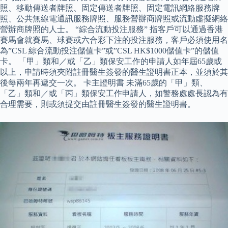
照、移動傳送者牌照、固定傳送者牌照、固定電訊網絡服務牌
照、公共無線電通訊服務牌照、服務營辦商牌照或流動虛擬網絡
營辦商牌照的人士。 “綜合流動投注服務” 指客戶可以通過香港
賽馬會就賽馬、球賽或六合彩下注的投注服務，客戶必須使用名
為”CSL 綜合流動投注儲值卡”或”CSL HK$1000儲值卡”的儲值
卡。 「甲」類和／或「乙」類保安工作的申請人如年屆65歲或
以上，申請時須夾附註冊醫生簽發的醫生證明書正本，並須於其
後每兩年再遞交一次。 卡主證明書 未滿65歲的「甲」類、
「乙」類和／或「丙」類保安工作申請人，如警務處處長認為有
合理需要，則或須提交由註冊醫生簽發的醫生證明書。