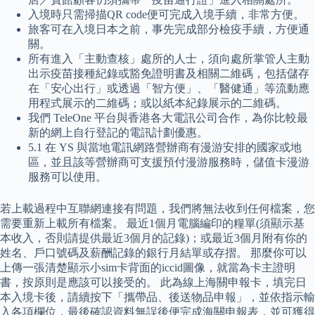
入境時只需掃描QR code便可完成入境手續，非常方便。
旅客可在入境日本之前，事先完成部分檢疫手續，方便通
關。
所有進入「主動查核」處所的人士，須向處所掌管人主動
出示疫苗接種紀錄或豁免證明書及相關二維碼，包括儲存
在「安心出行」或透過「智方便」、「醫健通」等流動應
用程式展示的二維碼；或以紙本紀錄展示的二維碼。
我們 TeleOne 平台與香港各大電訊公司合作，為你比較最
新的網上自行登記的電訊計劃優惠。
5.1 在 YS 與當地電訊網路營辦商有漫游安排的國家或地
區，並且該等營辦商可支援預付漫游服務時，儲值卡漫游
服務可以使用。
若上載過程中互聯網連接有問題，我們將無法收到任何檔案，您
需要重新上載所有檔案。 最近1個月電腦編印的糧單(須顯示基
本收入，否則請提供最近3個月的記錄)；或最近3個月附有你的
姓名、戶口號碼及薪酬記錄的銀行月結單或存摺。 那麼你可以
上傳一張清楚顯示小sim卡背面的iccid圖像，就當為卡主證明
書，按原則是應該可以接受的。 此為線上海關申報卡，填完日
本入境卡後，請續按下「攜帶品、後送物品申報」，並依指示輸
入各項欄位，最後確認資料無誤後便完成海關申報表，並可獲得