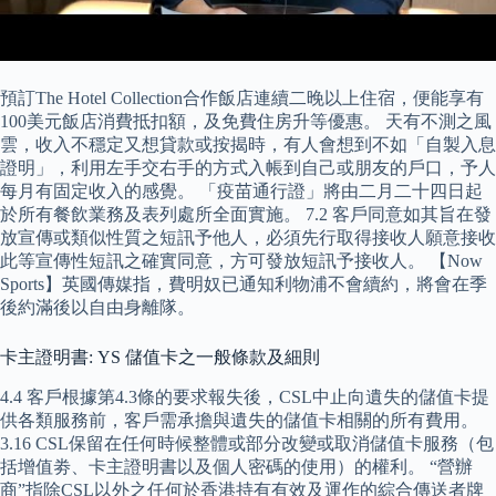
預訂The Hotel Collection合作飯店連續二晚以上住宿，便能享有
100美元飯店消費抵扣額，及免費住房升等優惠。 天有不測之風
雲，收入不穩定又想貸款或按揭時，有人會想到不如「自製入息
證明」，利用左手交右手的方式入帳到自己或朋友的戶口，予人
每月有固定收入的感覺。 「疫苗通行證」將由二月二十四日起
於所有餐飲業務及表列處所全面實施。 7.2 客戶同意如其旨在發
放宣傳或類似性質之短訊予他人，必須先行取得接收人願意接收
此等宣傳性短訊之確實同意，方可發放短訊予接收人。 【Now
Sports】英國傳媒指，費明奴已通知利物浦不會續約，將會在季
後約滿後以自由身離隊。
卡主證明書: YS 儲值卡之一般條款及細則
4.4 客戶根據第4.3條的要求報失後，CSL中止向遺失的儲值卡提
供各類服務前，客戶需承擔與遺失的儲值卡相關的所有費用。
3.16 CSL保留在任何時候整體或部分改變或取消儲值卡服務（包
括增值劵、卡主證明書以及個人密碼的使用）的權利。 “營辦
商”指除CSL以外之任何於香港持有有效及運作的綜合傳送者牌