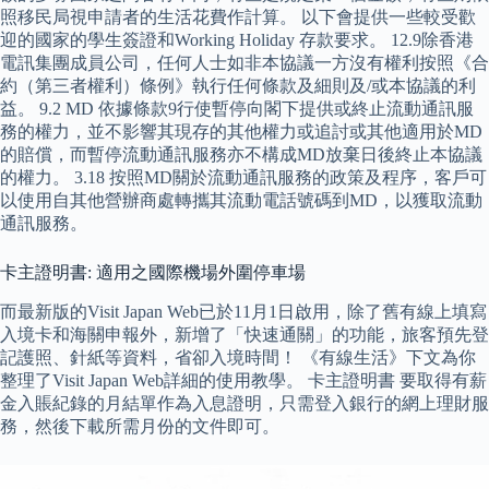
照移民局視申請者的生活花費作計算。 以下會提供一些較受歡
迎的國家的學生簽證和Working Holiday 存款要求。 12.9除香港
電訊集團成員公司，任何人士如非本協議一方沒有權利按照《合
約（第三者權利）條例》執行任何條款及細則及/或本協議的利
益。 9.2 MD 依據條款9行使暫停向閣下提供或終止流動通訊服
務的權力，並不影響其現存的其他權力或追討或其他適用於MD
的賠償，而暫停流動通訊服務亦不構成MD放棄日後終止本協議
的權力。 3.18 按照MD關於流動通訊服務的政策及程序，客戶可
以使用自其他營辦商處轉攜其流動電話號碼到MD，以獲取流動
通訊服務。
卡主證明書: 適用之國際機場外圍停車場
而最新版的Visit Japan Web已於11月1日啟用，除了舊有線上填寫
入境卡和海關申報外，新增了「快速通關」的功能，旅客預先登
記護照、針紙等資料，省卻入境時間！ 《有線生活》下文為你
整理了Visit Japan Web詳細的使用教學。 卡主證明書 要取得有薪
金入賬紀錄的月結單作為入息證明，只需登入銀行的網上理財服
務，然後下載所需月份的文件即可。