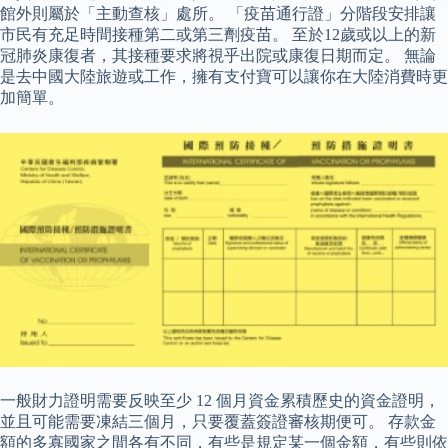
館外則屬於「主動查核」處所。 「疫苗通行證」分階段安排讓
市民有充足時間接種第二或第三劑疫苗。 至於12歲或以上的新
冠肺炎康復者，其接種要求將視乎出院或康復日期而定。 無論
是去中國大陸旅遊或工作，擁有支付寶可以讓你在大陸消費時更
加簡單。
一般財力證明需要反映至少 12 個月資金累積歷史的資金證明，
並且可能需要凍結三個月，只要覆蓋簽證審核期便可。 存款金
額的多寡國家之間各有不同，有些是規定某一個金額，有些則依