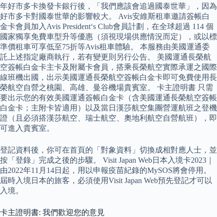
年好市多卡換發卡銀行後，「我們應該會追過國泰世華」，因為
好市多卡對國泰世華的影響較大。 Avis安維斯租車邀請簽帳白
金卡會員加入Avis President‘s Club會員計劃，在全球超過 114 個
國家獨享免費車型升等優惠（須視現場供應情況而定），或以標
準價租車可享低至75折等Avis租車體驗。 本服務由美國運通委
託上述指定廠商執行，若有變更則另行公告。 美國運通長榮航
空簽帳白金卡主卡及附屬卡會員，搭乘長榮航空實際承運之國際
線班機出國，出示美國運通長榮航空簽帳白金卡即可免費使用長
榮航空自營之桃園、高雄、曼谷機場貴賓室。 卡主證明書 只需
要出示您的有效美國運通簽帳白金卡（含美國運通長榮航空簽帳
白金卡；主附卡皆適用）以及當日漢莎航空集團營運航班之登機
證（且必須搭漢莎航空、瑞士航空、奧地利航空自營航班），即
可進入貴賓室。
登記資料後，你可在首頁的「對象資料」切換成相對應人士，並
按「登錄」完成之後的步驟。 Visit Japan Web日本入境卡2023｜
由2022年11月14日起，用以申報疫苗紀錄的MySOS將會停用。
屆時入境日本的旅客，必須使用Visit Japan Web預先登記才可以
入境。
卡主證明書: 我們歡迎您的意見