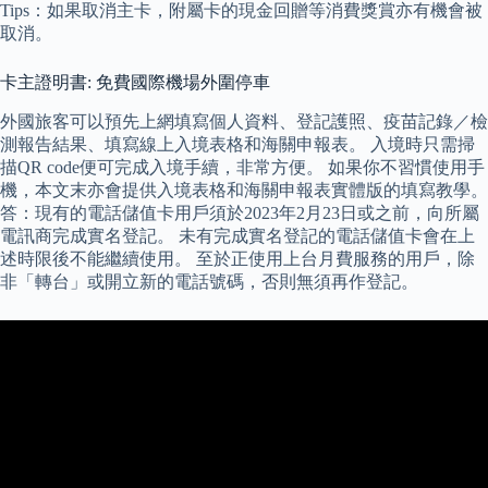
Tips：如果取消主卡，附屬卡的現金回贈等消費獎賞亦有機會被
取消。
卡主證明書: 免費國際機場外圍停車
外國旅客可以預先上網填寫個人資料、登記護照、疫苗記錄／檢
測報告結果、填寫線上入境表格和海關申報表。 入境時只需掃
描QR code便可完成入境手續，非常方便。 如果你不習慣使用手
機，本文末亦會提供入境表格和海關申報表實體版的填寫教學。
答：現有的電話儲值卡用戶須於2023年2月23日或之前，向所屬
電訊商完成實名登記。 未有完成實名登記的電話儲值卡會在上
述時限後不能繼續使用。 至於正使用上台月費服務的用戶，除
非「轉台」或開立新的電話號碼，否則無須再作登記。