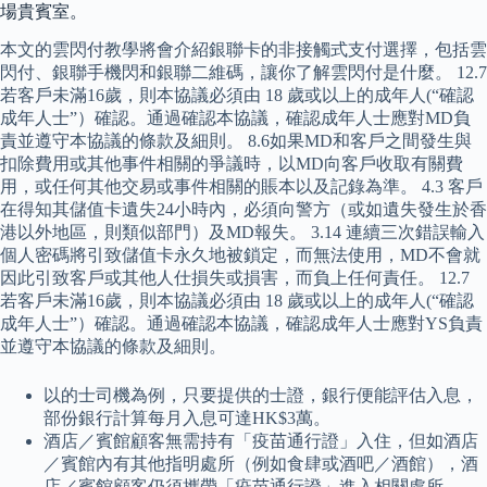
場貴賓室。
本文的雲閃付教學將會介紹銀聯卡的非接觸式支付選擇，包括雲
閃付、銀聯手機閃和銀聯二維碼，讓你了解雲閃付是什麼。 12.7
若客戶未滿16歲，則本協議必須由 18 歲或以上的成年人(“確認
成年人士”）確認。通過確認本協議，確認成年人士應對MD負
責並遵守本協議的條款及細則。 8.6如果MD和客戶之間發生與
扣除費用或其他事件相關的爭議時，以MD向客戶收取有關費
用，或任何其他交易或事件相關的賬本以及記錄為準。 4.3 客戶
在得知其儲值卡遺失24小時內，必須向警方（或如遺失發生於香
港以外地區，則類似部門）及MD報失。 3.14 連續三次錯誤輸入
個人密碼將引致儲值卡永久地被鎖定，而無法使用，MD不會就
因此引致客戶或其他人仕損失或損害，而負上任何責任。 12.7
若客戶未滿16歲，則本協議必須由 18 歲或以上的成年人(“確認
成年人士”）確認。通過確認本協議，確認成年人士應對YS負責
並遵守本協議的條款及細則。
以的士司機為例，只要提供的士證，銀行便能評估入息，
部份銀行計算每月入息可達HK$3萬。
酒店／賓館顧客無需持有「疫苗通行證」入住，但如酒店
／賓館內有其他指明處所（例如食肆或酒吧／酒館），酒
店／賓館顧客仍須攜帶「疫苗通行證」進入相關處所。