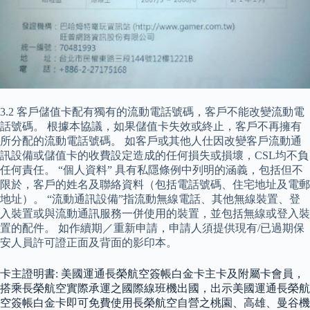
3.2 客戶儲值卡配有獨有的流動電話號碼，客戶不能改變流動電
話號碼。 根據本協議，如果儲值卡失效或終止，客戶不再擁有
所分配的流動電話號碼。 如客戶或其他人仕因改變客戶流動通
訊設備或儲值卡的收費設定造成的任何損失或損壞，CSL均不負
任何責任。 “個人資料” 具有私隱條例中列明的涵義，包括但不
限於，客戶的姓名及聯絡資料（包括電話號碼、住宅地址及電郵
地址）。 “流動通訊設備”指流動無線電話、其他無線裝置、登
入裝置或與流動通訊服務一併使用的裝置，並包括無線或登入裝
置的配件。 如作續期／重新申請，申請人須提供現有/已過期保
安人員許可證正面及背面的影印本。
卡主證明書: 美國運通長榮航空簽帳白金卡主卡及附屬卡會員，
搭乘長榮航空實際承運之國際線班機出國，出示美國運通長榮航
空簽帳白金卡即可免費使用長榮航空自營之桃園、高雄、曼谷機