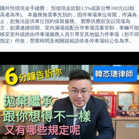
國外預借現金手續費： 預借現金款額3.5%或新台幣100元(以較
高者為準)。 本服務無需事先預約，因停車場車位有限，停滿為
止，恕無法提供車位預約保留服務。 實際供應狀況以現場為
主，如遇連續假期、室內滿場或配合停車場流量管制，車輛可能
移至室外或經由停車場服務人員引導至其他協力停車場（恕不得
指定）停放，營業時間及相關規範請依各停車場站公告為準。