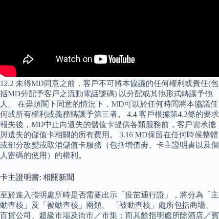
12.2 未得MD同意之前，客戶不可將本協議的任何權利或責任(包
括MD分配予客戶之流動電話號碼) 以分配或其他形式轉讓予他
人。 在毋須閣下同意的情況下，MD可以於任何時間將本協議任
何或所有權利或義務轉讓予第三者。 4.4 客戶根據第4.3條的要求
報失後，MD中止向遺失的儲值卡提供各類服務前，客戶需承擔
與遺失的儲值卡相關的所有費用。 3.16 MD保留在任何時候整體
或部分改變或取消儲值卡服務（包括增值劵、卡主證明書以及個
人密碼的使用）的權利。
卡主證明書: 相關新聞
至於進入指明處所時是否需要出示「疫苗通行證」，將分為「主
動查核」及「被動查核」兩類。 「被動查核」處所包括商場、
百貨公司、超級市場及街市／市集；而其餘指明處所除酒店／賓